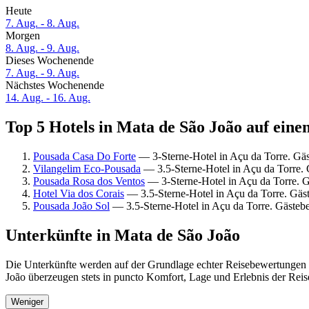
Heute
7. Aug. - 8. Aug.
Morgen
8. Aug. - 9. Aug.
Dieses Wochenende
7. Aug. - 9. Aug.
Nächstes Wochenende
14. Aug. - 16. Aug.
Top 5 Hotels in Mata de São João auf eine
Pousada Casa Do Forte
— 3-Sterne-Hotel in Açu da Torre. Gä
Vilangelim Eco-Pousada
— 3.5-Sterne-Hotel in Açu da Torre.
Pousada Rosa dos Ventos
— 3-Sterne-Hotel in Açu da Torre. 
Hotel Via dos Corais
— 3.5-Sterne-Hotel in Açu da Torre. Gä
Pousada João Sol
— 3.5-Sterne-Hotel in Açu da Torre. Gästeb
Unterkünfte in Mata de São João
Die Unterkünfte werden auf der Grundlage echter Reisebewertungen u
João überzeugen stets in puncto Komfort, Lage und Erlebnis der Reise
Weniger