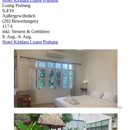
Hotel Kiridara Luang Prabang
Luang Prabang
9,4/10
Außergewöhnlich
(292 Bewertungen)
117 €
inkl. Steuern & Gebühren
8. Aug.–9. Aug.
Hotel Kiridara Luang Prabang