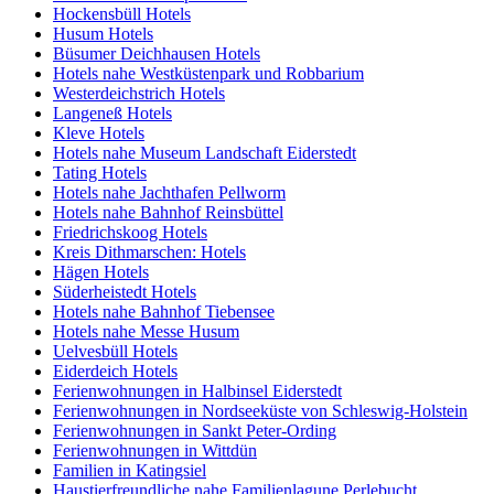
Hockensbüll Hotels
Husum Hotels
Büsumer Deichhausen Hotels
Hotels nahe Westküstenpark und Robbarium
Westerdeichstrich Hotels
Langeneß Hotels
Kleve Hotels
Hotels nahe Museum Landschaft Eiderstedt
Tating Hotels
Hotels nahe Jachthafen Pellworm
Hotels nahe Bahnhof Reinsbüttel
Friedrichskoog Hotels
Kreis Dithmarschen: Hotels
Hägen Hotels
Süderheistedt Hotels
Hotels nahe Bahnhof Tiebensee
Hotels nahe Messe Husum
Uelvesbüll Hotels
Eiderdeich Hotels
Ferienwohnungen in Halbinsel Eiderstedt
Ferienwohnungen in Nordseeküste von Schleswig-Holstein
Ferienwohnungen in Sankt Peter-Ording
Ferienwohnungen in Wittdün
Familien in Katingsiel
Haustierfreundliche nahe Familienlagune Perlebucht