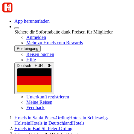
App herunterladen
Sichere dir Sofortrabatte dank Preisen für Mitglieder
Anmelden
Mehr zu Hotels.com Rewards
Posteingang
Reisen buchen
Hilfe
Deutsch · EUR · DE
Unterkunft registrieren
Meine Reisen
Feedback
Hotels in Sankt Peter-Ording
Hotels in Schleswig-
Holstein
Hotels in Deutschland
Hotels
Hotels in Bad St. Peter-Ording