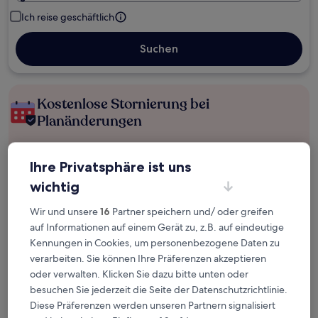
Ich reise geschäftlich
Suchen
Kostenlose Stornierung bei
Planänderungen
Verdiene Prämien für jede
Ihre Privatsphäre ist uns
wahrgenommene Übernachtung
wichtig
Mehr sparen mit Preisen für Mitglieder
Wir und unsere
16
Partner speichern und/ oder greifen
auf Informationen auf einem Gerät zu, z.B. auf eindeutige
Kennungen in Cookies, um personenbezogene Daten zu
verarbeiten. Sie können Ihre Präferenzen akzeptieren
Überprüfe die Preise für diese Daten
oder verwalten. Klicken Sie dazu bitte unten oder
besuchen Sie jederzeit die Seite der Datenschutzrichtlinie.
Nächstes Wochenende
In zwei Wochen
Diese Präferenzen werden unseren Partnern signalisiert
14. Aug. - 16. Aug.
21. Aug. - 23. Aug.