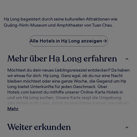
Hạ Long begeistert durch seine kulturellen Attraktionen wie
Quảng-Ninh-Museum und Amphitheater von Tuan Chau.
Alle Hotels in Hạ Long anzeigen
Mehr über Hạ Long erfahren
Möchtest du dein neues Lieblingsreiseziel entdecken? Da haben
wir etwas für dich: Hạ Long. Ganz egal, ob du nur eine Nacht
bleiben möchtest oder eine ganze Woche, die Gegend um Hạ
Long bietet Unterkünfte für jeden Geschmack. Über
Hotels.com kannst du mithilfe unserer Online-Karte Hotels in
und um Hạ Long suchen. Unsere Karte zeigt die Umgebung
aller Hotels in Hạ Long, damit du einschätzen kannst, wie nah du
an Sehenswürdigkeiten und Attraktionen bist. Anschließend
Mehr
kannst du deine Suche verfeinern. Hier findest du unsere
besten Hotelangebote in Hạ Long mit unserer Preisgarantie.
Weiter erkunden