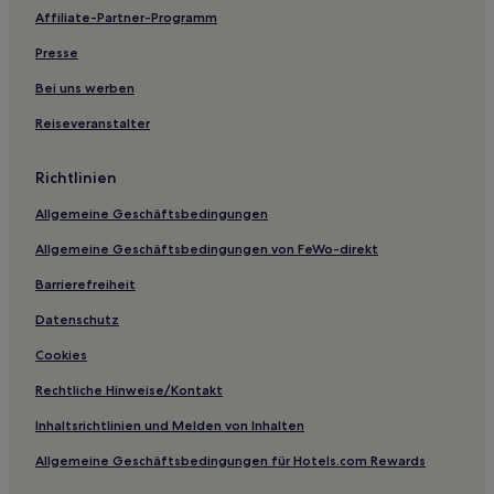
Affiliate-Partner-Programm
Strand nahe Ti Top Island
Presse
Luxus nahe Ti Top Island
Hotels mit inbegriffenem Frühstück nahe Son Hau Beach
Bei uns werben
Hotels mit Wellnessbereich nahe Son Hau Beach
Reiseveranstalter
Quang Ninh: Hotels
Richtlinien
Hạ Long Hotels
Allgemeine Geschäftsbedingungen
Hotels nahe Quảng-Ninh-Museum
Allgemeine Geschäftsbedingungen von FeWo-direkt
Hotels nahe Ti Top Island
Barrierefreiheit
Hotels nahe Halong-Bucht
Hotels nahe Hòn Soi Sim
Datenschutz
Hotels nahe Nachtmarkt von Hạlong
Cookies
Bai Chay: Hotels
Rechtliche Hinweise/Kontakt
Hotels nahe Strand von Tuan Chau
Inhaltsrichtlinien und Melden von Inhalten
Cai Sen Hotels
Allgemeine Geschäftsbedingungen für Hotels.com Rewards
Hotels nahe Drachenpark