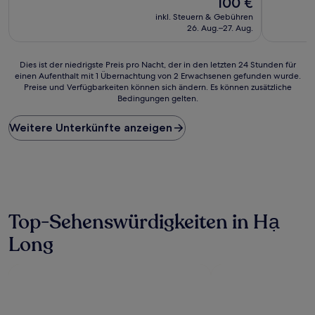
100 €
10,
10,
Preis
Wunderbar,
Gut,
inkl. Steuern & Gebühren
beträgt
(565
(54
26. Aug.–27. Aug.
100 €
Bewertungen)
Bewertun
Dies
Dies ist der niedrigste Preis pro Nacht, der in den letzten 24 Stunden für
einen Aufenthalt mit 1 Übernachtung von 2 Erwachsenen gefunden wurde.
ist
Preise und Verfügbarkeiten können sich ändern. Es können zusätzliche
der
Bedingungen gelten.
niedrigste
Preis
Weitere Unterkünfte anzeigen
pro
Nacht,
der
in
den
letzten
24 Stunden
Top-Sehenswürdigkeiten in Hạ
für
einen
Long
Aufenthalt
mit
1 Übernachtung
von
2 Erwachsenen
gefunden