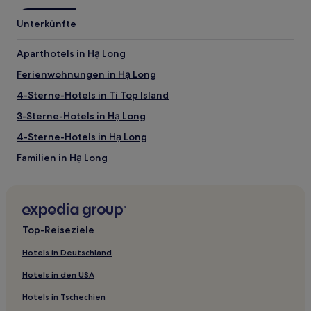
Unterkünfte
Aparthotels in Hạ Long
Ferienwohnungen in Hạ Long
4-Sterne-Hotels in Ti Top Island
3-Sterne-Hotels in Hạ Long
4-Sterne-Hotels in Hạ Long
Familien in Hạ Long
Strand in Hạ Long
Günstige in Hạ Long
Hotels mit inbegriffenem Frühstück in Hạ Long
Top-Reiseziele
Hotels mit Küchenzeile in Hạ Long
Hotels in Deutschland
Hotels mit Pool in Hạ Long
Hotels in den USA
Hotels mit Wellnessbereich in Hạ Long
Hotels in Tschechien
Hotels mit Parkplatz in Hạ Long