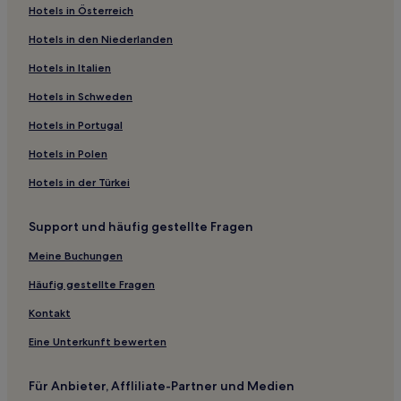
Hotels in Österreich
Luxus in Hạ Long
Hotels in den Niederlanden
Hotels mit Thermalbad in Hạ Long
Hotels in Italien
Hotels mit inbegriffenem Frühstück nahe Halong-Bucht
Günstige nahe Halong-Bucht
Hotels in Schweden
Familien nahe Halong-Bucht
Hotels in Portugal
Strand nahe Halong-Bucht
Hotels in Polen
Hotels mit Wellnessbereich nahe Halong-Bucht
Hotels in der Türkei
Haustierfreundliche nahe Halong-Bucht
Support und häufig gestellte Fragen
Hotels mit Parkplatz nahe Halong-Bucht
Meine Buchungen
Business nahe Halong-Bucht
Hotels mit WLAN nahe Halong-Bucht
Häufig gestellte Fragen
Günstige nahe Minh Châu Beach
Kontakt
Hotels mit Parkplatz nahe Minh Châu Beach
Eine Unterkunft bewerten
Strand nahe Minh Châu Beach
Für Anbieter, Affliliate-Partner und Medien
Hotels mit Wellnessbereich nahe Minh Châu Beach