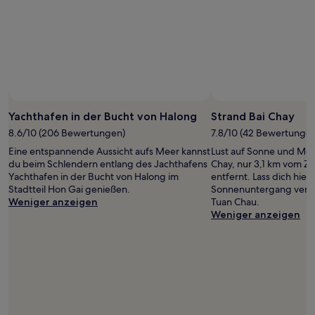
wurde.
Preise
und
Verfügbarkeiten
können
sich
ändern.
Es
können
Yachthafen in der Bucht von Halong
Strand Bai Chay
zusätzliche
Bedingungen
8.6/10 (206 Bewertungen)
7.8/10 (42 Bewertunge
gelten.
Eine entspannende Aussicht aufs Meer kannst
Lust auf Sonne und Mee
du beim Schlendern entlang des Jachthafens
Chay, nur 3,1 km vom Z
Yachthafen in der Bucht von Halong im
entfernt. Lass dich hier
Stadtteil Hon Gai genießen.
Sonnenuntergang verza
Weniger anzeigen
Tuan Chau.
Weniger anzeigen