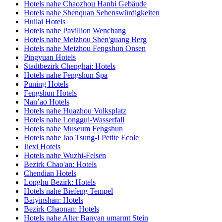
Hotels nahe Chaozhou Hanbi Gebäude
Hotels nahe Shenquan Sehenswürdigkeiten
Huilai Hotels
Hotels nahe Pavillion Wenchang
Hotels nahe Meizhou Shen'guang Berg
Hotels nahe Meizhou Fengshun Onsen
Pingyuan Hotels
Stadtbezirk Chenghai: Hotels
Hotels nahe Fengshun Spa
Puning Hotels
Fengshun Hotels
Nan’ao Hotels
Hotels nahe Huazhou Volksplatz
Hotels nahe Longgui-Wasserfall
Hotels nahe Museum Fengshun
Hotels nahe Jao Tsung-I Petite Ecole
Jiexi Hotels
Hotels nahe Wuzhi-Felsen
Bezirk Chao'an: Hotels
Chendian Hotels
Longhu Bezirk: Hotels
Hotels nahe Biefeng Tempel
Baiyinshan: Hotels
Bezirk Chaonan: Hotels
Hotels nahe Alter Banyan umarmt Stein