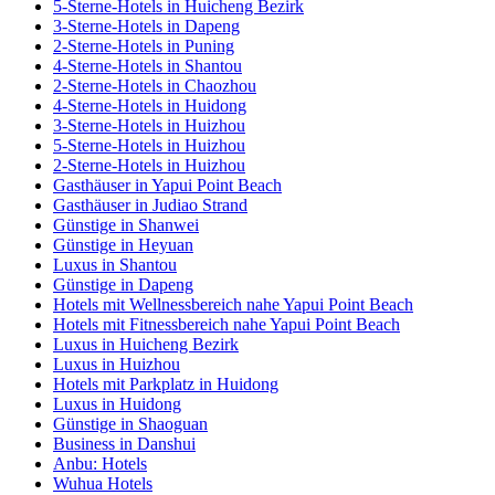
5-Sterne-Hotels in Huicheng Bezirk
3-Sterne-Hotels in Dapeng
2-Sterne-Hotels in Puning
4-Sterne-Hotels in Shantou
2-Sterne-Hotels in Chaozhou
4-Sterne-Hotels in Huidong
3-Sterne-Hotels in Huizhou
5-Sterne-Hotels in Huizhou
2-Sterne-Hotels in Huizhou
Gasthäuser in Yapui Point Beach
Gasthäuser in Judiao Strand
Günstige in Shanwei
Günstige in Heyuan
Luxus in Shantou
Günstige in Dapeng
Hotels mit Wellnessbereich nahe Yapui Point Beach
Hotels mit Fitnessbereich nahe Yapui Point Beach
Luxus in Huicheng Bezirk
Luxus in Huizhou
Hotels mit Parkplatz in Huidong
Luxus in Huidong
Günstige in Shaoguan
Business in Danshui
Anbu: Hotels
Wuhua Hotels