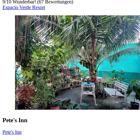
9
/
10
Wunderbar! (67 Bewertungen)
Espacio Verde Resort
Pete's Inn
Pete's Inn