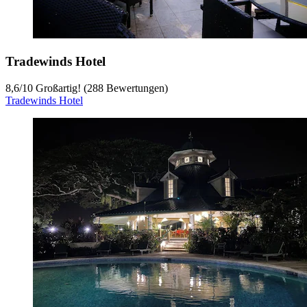
Tradewinds Hotel
8,6
/
10
Großartig! (288 Bewertungen)
Tradewinds Hotel