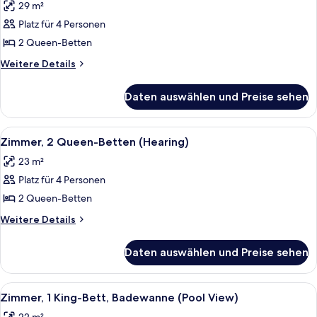
29 m²
Zimmer,
2 Queen-
Platz für 4 Personen
Betten,
2 Queen-Betten
eingeschränkter
Weitere
Weitere Details
Meerblick
Details
anzeigen
für
Daten auswählen und Preise sehen
Zimmer,
2 Queen-
Betten,
Alle
Ein Hotelzimmer mit zwei Betten, ein
4
eingeschränkter
Zimmer, 2 Queen-Betten (Hearing)
Fotos
Meerblick
23 m²
für
Platz für 4 Personen
Zimmer,
2 Queen-
2 Queen-Betten
Betten
Weitere
Weitere Details
(Hearing)
Details
für
anzeigen
Daten auswählen und Preise sehen
Zimmer,
2 Queen-
Betten
Alle
Ein Hotelzimmer mit einem großen Bet
5
(Hearing)
Zimmer, 1 King-Bett, Badewanne (Pool View)
Fotos