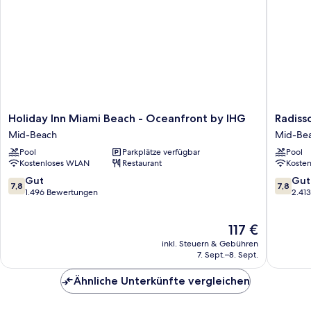
Holiday
Radisso
Holiday Inn Miami Beach - Oceanfront by IHG
Radiss
Inn
Resort
Mid-Beach
Mid-Be
Miami
Miami
Pool
Parkplätze verfügbar
Pool
Beach
Beach
Kostenloses WLAN
Restaurant
Koste
-
Mid-
Oceanfront
Beach
7.8
7.8
Gut
Gut
7,8
7,8
by
von
von
1.496 Bewertungen
2.41
IHG
10,
10,
Mid-
Gut,
Gut,
Der
117 €
Beach
1.496
2.413
Preis
Bewertungen
Bewert
inkl. Steuern & Gebühren
beträgt
7. Sept.–8. Sept.
117 €
Ähnliche Unterkünfte vergleichen