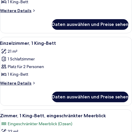
1 King-Bett
Weitere
Weitere Details
Details
für
Daten auswählen und Preise sehen
Hearing
Accessible
King
Alle
Ein Hotelzimmer mit Bett, Schreibtisc
4
Room
Einzelzimmer, 1 King-Bett
Fotos
21 m²
für
1 Schlafzimmer
Einzelzimmer,
1 King-
Platz für 2 Personen
Bett
1 King-Bett
anzeigen
Weitere
Weitere Details
Details
für
Daten auswählen und Preise sehen
Einzelzimmer,
1 King-
Bett
Alle
Ein Hotelzimmer mit Bett, Schreibtisc
5
Zimmer, 1 King-Bett, eingeschränkter Meerblick
Fotos
Eingeschränkter Meerblick (Ozean)
für
22 m²