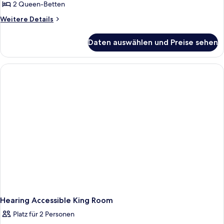
2 Queen-Betten
Weitere
Weitere Details
Details
für
Daten auswählen und Preise sehen
Hearing
Accessible
Two
Queen
Room
Hearing Accessible King Room
Platz für 2 Personen