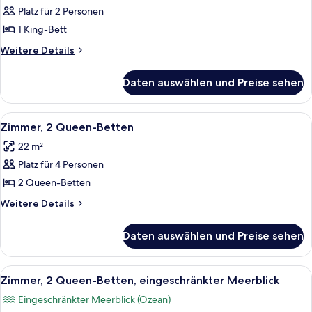
In
Platz für 2 Personen
Zimmer,
Shower)
1 King-
1 King-Bett
Bett,
Weitere
Weitere Details
Poolblick
Details
für
anzeigen
Daten auswählen und Preise sehen
Zimmer,
1 King-
Bett,
Alle
Ein Hotelzimmer mit zwei Betten, ein
4
Poolblick
Zimmer, 2 Queen-Betten
Fotos
22 m²
für
Platz für 4 Personen
Zimmer,
2 Queen-
2 Queen-Betten
Betten
Weitere
Weitere Details
anzeigen
Details
für
Daten auswählen und Preise sehen
Zimmer,
2 Queen-
Betten
Alle
Ein Hotelzimmer mit zwei Betten, ein
5
Zimmer, 2 Queen-Betten, eingeschränkter Meerblick
Fotos
Eingeschränkter Meerblick (Ozean)
für