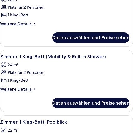
Zimmer,
1 King-
Platz für 2 Personen
Bett,
1 King-Bett
eingeschränkter
Weitere
Weitere Details
Meerblick
Details
anzeigen
für
Daten auswählen und Preise sehen
Zimmer,
1 King-
Bett,
Alle
Ein Hotelzimmer mit einem großen Bet
4
eingeschränkter
Zimmer, 1 King-Bett (Mobility & Roll-In Shower)
Fotos
Meerblick
24 m²
für
Platz für 2 Personen
Zimmer,
1 King-
1 King-Bett
Bett
Weitere
Weitere Details
(Mobility
Details
für
&
Daten auswählen und Preise sehen
Zimmer,
Roll-
1 King-
In
Bett
Alle
Ein Hotelzimmer mit einem großen Bet
5
Shower)
(Mobility
Zimmer, 1 King-Bett, Poolblick
Fotos
&
anzeigen
22 m²
Roll-
für