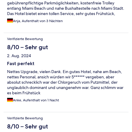
gebührenpflichtige Parkmöglichkeiten, kostenfreie Trolley
entlang Miami Beach und nahe Bushaltestelle nach Miami Stadt.
Das Hotel bietet einen tollen Service, sehr gutes Frühstück,
gratis Getränke und Handtücher am Pool. Top Sauberkeit und
Anja, Aufenthalt von 3 Nächten
Freundlichkeit.
Verifizierte Bewertung
8/10 – Sehr gut
2. Aug. 2024
Fast perfekt
Nettes Upgrade, vielen Dank. Ein gutes Hotel, nahe am Beach,
nettes Personal, ansich würden wir 5****** vergeben, aber
absolut schrecklich war der Chlorgeruch vom Putzmittel, der
unglaublich dominant und unangenehm war. Ganz schlimm war
es beim Frühstück
Anke, Aufenthalt von 1 Nacht
Verifizierte Bewertung
8/10 – Sehr gut