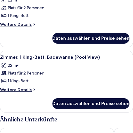
22 m²
für
Platz für 2 Personen
Zimmer,
1 King-
1 King-Bett
Bett,
Weitere
Weitere Details
Badewanne
Details
für
(Pool
Daten auswählen und Preise sehen
Zimmer,
View)
1 King-
anzeigen
Bett,
Alle
Ein Hotelzimmer mit einem großen Bet
5
Badewanne
Zimmer, 1 King-Bett, Badewanne (Pool View)
Fotos
(Pool
22 m²
View)
für
Platz für 2 Personen
Zimmer,
1 King-
1 King-Bett
Bett,
Weitere
Weitere Details
Badewanne
Details
für
(Pool
Daten auswählen und Preise sehen
Zimmer,
View)
1 King-
anzeigen
Bett,
Ähnliche Unterkünfte
Badewanne
(Pool
Holiday Inn Miami Beach - Oceanfront by IHG
Radisson
View)