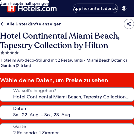
Zum Hauptinhalt springen
App herunterladen
Alle Unterkünfte anzeigen
Hotel Continental Miami Beach,
Tapestry Collection by Hilton
4.0-
Sterne-
Hotel im Art-déco-Stil und mit 2 Restaurants - Miami Beach Botanical
Unterkunft
Garden (2,5 km)
Wähle deine Daten, um Preise zu sehen
Wo soll’s hingehen?
Daten
Gäste