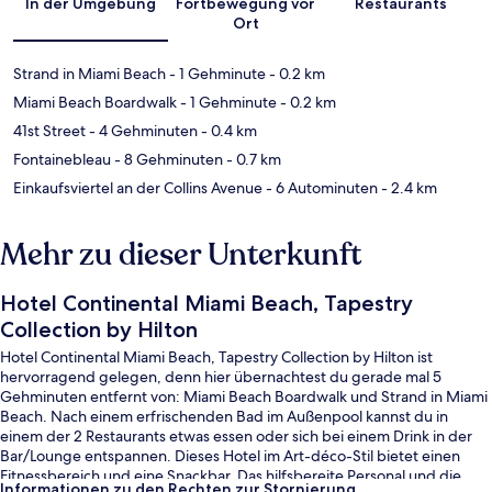
In der Umgebung
Fortbewegung vor
Restaurants
Ort
Strand in Miami Beach
- 1 Gehminute
- 0.2 km
Miami Beach Boardwalk
- 1 Gehminute
- 0.2 km
41st Street
- 4 Gehminuten
- 0.4 km
Fontainebleau
- 8 Gehminuten
- 0.7 km
Einkaufsviertel an der Collins Avenue
- 6 Autominuten
- 2.4 km
Mehr zu dieser Unterkunft
Hotel Continental Miami Beach, Tapestry
Collection by Hilton
Hotel Continental Miami Beach, Tapestry Collection by Hilton ist
hervorragend gelegen, denn hier übernachtest du gerade mal 5
Gehminuten entfernt von: Miami Beach Boardwalk und Strand in Miami
Beach. Nach einem erfrischenden Bad im Außenpool kannst du in
einem der 2 Restaurants etwas essen oder sich bei einem Drink in der
Bar/Lounge entspannen. Dieses Hotel im Art-déco-Stil bietet einen
Fitnessbereich und eine Snackbar. Das hilfsbereite Personal und die
Informationen zu den Rechten zur Stornierung