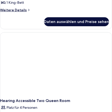
1 King-Bett
Weitere
Weitere Details
Details
für
Daten auswählen und Preise sehen
King
Room
with
Pool
View
Hearing Accessible Two Queen Room
Platz für 4 Personen