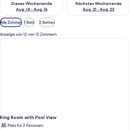
Überprüfe die Verfügbarkeit für dieses Wochenende, Aug. 14 -
Überprüfe die Verfügbarkeit f
Dieses Wochenende
Nächstes Wochenende
Aug. 14 - Aug. 16
Aug. 21 - Aug. 23
Verfügbare
Alle Zimmer
1 Bett
2 Betten
Filter
für
Anzeige von 12 von 12 Zimmern
Zimmer
King Room with Pool View
Platz für 2 Personen