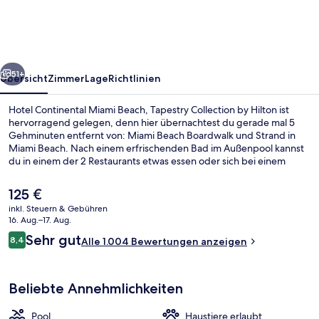
Beach,
Tapestry
Collection
rück
Weiter
by
51+
Übersicht
Zimmer
Lage
Richtlinien
Hilton
Hotel Continental Miami Beach, Tapestry Collection by Hilton ist
hervorragend gelegen, denn hier übernachtest du gerade mal 5
Gehminuten entfernt von: Miami Beach Boardwalk und Strand in
Miami Beach. Nach einem erfrischenden Bad im Außenpool kannst
du in einem der 2 Restaurants etwas essen oder sich bei einem
Drink in der Bar/Lounge entspannen. Dieses Hotel im Art-déco-Stil
bietet einen Fitnessbereich und eine Snackbar. Das hilfsbereite
Der
125 €
Personal und die Lage in Strandnähe erhalten tolle Bewertungen
aktuelle
inkl. Steuern & Gebühren
von anderen Reisenden.
Preis
16. Aug.–17. Aug.
Restaurant
beträgt
Bewertungen
Sehr gut
8,4
Alle 1.004 Bewertungen anzeigen
125 €.
8,4 von 10.
Beliebte Annehmlichkeiten
Pool
Haustiere erlaubt