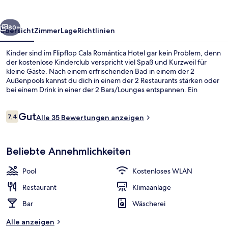
rück
Weiter
80+
Übersicht
Zimmer
Lage
Richtlinien
Kinder sind im Flipflop Cala Romántica Hotel gar kein Problem, denn
der kostenlose Kinderclub verspricht viel Spaß und Kurzweil für
kleine Gäste. Nach einem erfrischenden Bad in einem der 2
Außenpools kannst du dich in einem der 2 Restaurants stärken oder
bei einem Drink in einer der 2 Bars/Lounges entspannen. Ein
Kinderbecken, eine Snackbar und eine Terrasse gehören ebenfalls
zum Angebot.
Bewertungen
Gut
7,4
Alle 35 Bewertungen anzeigen
7,4 von 10.
In Strandnähe, weißer Sandstrand
Beliebte Annehmlichkeiten
Pool
Kostenloses WLAN
Restaurant
Klimaanlage
Bar
Wäscherei
Alle anzeigen