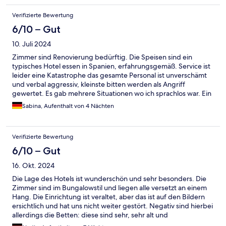
Verifizierte Bewertung
6/10 – Gut
10. Juli 2024
Zimmer sind Renovierung bedürftig. Die Speisen sind ein
typisches Hotel essen in Spanien, erfahrungsgemäß. Service ist
leider eine Katastrophe das gesamte Personal ist unverschämt
und verbal aggressiv, kleinste bitten werden als Angriff
gewertet. Es gab mehrere Situationen wo ich sprachlos war. Ein
Beispiel wäre, das ich an der poolbar nach einen Becher gefragt
Sabina, Aufenthalt von 4 Nächten
habe und mir der Mann an der Bar ihn nicht geben wollte. In der
Anlage kann man mehrweg Becher bekommen für Pfand muss
man aber nicht laut Rezeption. Der Mann bestand aber auf
Verifizierte Bewertung
einen mehrweg Becher. Am Pool Büffet wird das Essen
während man es auf den Teller legen will abgeräumt, wenn man
6/10 – Gut
dann nachfragt ob man noch etwas bekommt zuckt man mit der
16. Okt. 2024
Schulter. Beim speisen im Speisesaal wird Mann kurz vor Schluss
ständig darüber informiert das man noch 15 Minuten hat oder
Die Lage des Hotels ist wunderschön und sehr besonders. Die
noch 10 oder noch 5. sehr unangenehm. Die Zeiten werden hier
Zimmer sind im Bungalowstil und liegen alle versetzt an einem
strickt eingehalten egal wie viele Gäste im Speisesaal oder am
Hang. Die Einrichtung ist veraltet, aber das ist auf den Bildern
Pool sind. Alles in allem keine Empfehlung wert. Der Strand am
ersichtlich und hat uns nicht weiter gestört. Negativ sind hierbei
Hotel ist allerdings sehr schön und sauber und die Hotel Anlage
allerdings die Betten: diese sind sehr, sehr alt und
ist sehr schön.
dementsprechend fühlen sich die Sprungfedermatratzen auch