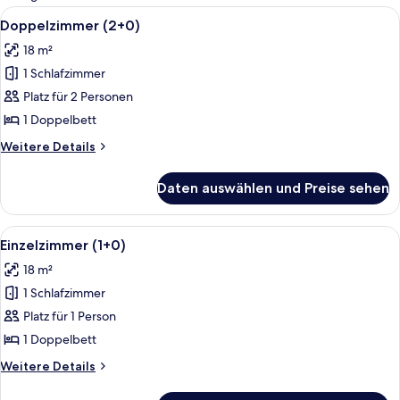
Zimmer
Alle
Ein Hotelzimmer mit zwei Betten, ein
4
Doppelzimmer (2+0)
Fotos
18 m²
für
1 Schlafzimmer
Doppelzimmer
(2+0)
Platz für 2 Personen
anzeigen
1 Doppelbett
Weitere
Weitere Details
Details
für
Daten auswählen und Preise sehen
Doppelzimmer
(2+0)
Alle
Ein Hotelzimmer mit zwei Betten, ein
3
Einzelzimmer (1+0)
Fotos
18 m²
für
1 Schlafzimmer
Einzelzimmer
(1+0)
Platz für 1 Person
anzeigen
1 Doppelbett
Weitere
Weitere Details
Details
für