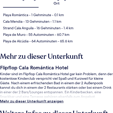
Ort
Playa Romàntica
- 1 Gehminute
- 0.1 km
Cala Mendia
- 13 Gehminuten
- 1.1 km
Strand Cala Anguila
- 16 Gehminuten
- 1.4 km
Playa de Muro
- 55 Autominuten
- 60.7 km
Playa de Alcúdia
- 64 Autominuten
- 65.6 km
Mehr zu dieser Unterkunft
Flipflop Cala Romántica Hotel
Kinder sind im Flipflop Cala Romántica Hotel gar kein Problem, denn der
kostenlose Kinderclub verspricht viel Spaß und Kurzweil für kleine
Gäste. Nach einem erfrischenden Bad in einem der 2 Außenpools
kannst du dich in einem der 2 Restaurants stärken oder bei einem Drink
in einer der 2 Bars/Lounges entspannen. Ein Kinderbecken, eine
Snackbar und eine Terrasse gehören ebenfalls zum Angebot.
Mehr zu dieser Unterkunft anzeigen