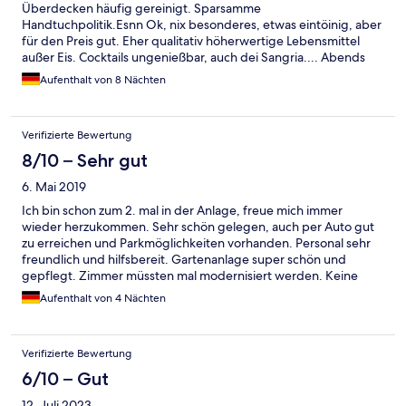
Überdecken häufig gereinigt. Sparsamme
Handtuchpolitik.Esnn Ok, nix besonderes, etwas eintöinig, aber
für den Preis gut. Eher qualitativ höherwertige Lebensmittel
außer Eis. Cocktails ungenießbar, auch dei Sangria.... Abends
unmegnen von Mücken so das man nicht draußen sitzen
Aufenthalt von 8 Nächten
konnte. Sehr weitläufige Anlage am Berghang mit schönen
alten Garten und wunderschönen großen Bäumen die die Sicht
auf Meer vom Zimmer zerstören. Shuttelbus in der Anlage.
Verifizierte Bewertung
"Naturstrand" mit Nadeln etc. von den Bäumen. Safe Kostet
3€/Tag, stand nicht in der Ausschreibung!
8/10 – Sehr gut
6. Mai 2019
Ich bin schon zum 2. mal in der Anlage, freue mich immer
wieder herzukommen. Sehr schön gelegen, auch per Auto gut
zu erreichen und Parkmöglichkeiten vorhanden. Personal sehr
freundlich und hilfsbereit. Gartenanlage super schön und
gepflegt. Zimmer müssten mal modernisiert werden. Keine
Heizung, im Bad zu dieser Jahreszeit (Mai) etwas kalt.
Aufenthalt von 4 Nächten
Reinigungskraft war täglich im Zimmer, die Toilette wurde
jedoch in den 5 Tagen Aufenthalt nicht gereinigt. Essen sehr
einseitig, Geschmacklich aber ganz gut. Zur Nebensaison war
Verifizierte Bewertung
es glücklicherweise nicht so voll, in Stoßzeiten jedoch schon
etwas Gedränge im Essraum, wie das dann in den Ferienzeiten
6/10 – Gut
ist will ich mir nicht vorstellen.
12. Juli 2023