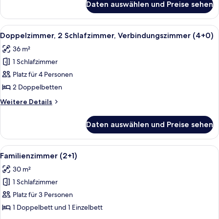
Daten auswählen und Preise sehen
Einzelzimmer
(1+0)
Alle
Ein modernes Badezimmer mit einer b
3
Doppelzimmer, 2 Schlafzimmer, Verbindungszimmer (4+0)
Fotos
36 m²
für
1 Schlafzimmer
Doppelzimmer,
2 Schlafzimmer,
Platz für 4 Personen
Verbindungszimmer
2 Doppelbetten
(4+0)
Weitere
Weitere Details
anzeigen
Details
für
Daten auswählen und Preise sehen
Doppelzimmer,
2 Schlafzimmer,
Verbindungszimmer
Alle
Ein Hotelzimmer mit Bett, Schreibtisc
6
(4+0)
Familienzimmer (2+1)
Fotos
30 m²
für
1 Schlafzimmer
Familienzimmer
(2+1)
Platz für 3 Personen
anzeigen
1 Doppelbett und 1 Einzelbett