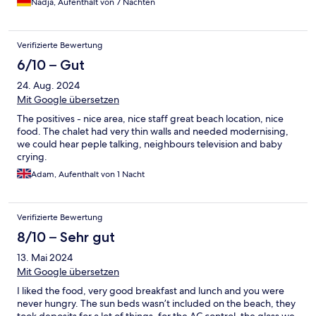
Nadja, Aufenthalt von 7 Nächten
an. Die Wege sind weit, allerdings gibt es an 23h des Tages
einen freundlichen und kostenlosen Fahrdienst. Es gibt täglich
von 10:00 bis ca. 23:30 Uhr ein großes Programm, inklusive
Verifizierte Bewertung
Abendprogramm. Dieses ist sehr zu empfehlen. Außerdem gibt
es ein breites Angebot an Freizeitaktivitäten auf dem Gelände
6/10 – Gut
und 2 schöne Pools. Positiv: Die Lage des Hotels Sehr
24. Aug. 2024
freundliche Mitarbeitende Kostenloser Fahrdienst auf dem
Gelände Negativ: - Im All-Inclusive Paket sind KEINE Cocktails
Mit Google übersetzen
enthalten - Das Essen war bis auf das Frühstück wirklich sehr
The positives - nice area, nice staff great beach location, nice
schlecht. Es hat bis auf das Frühstück fast nichts geschmeckt
food. The chalet had very thin walls and needed modernising,
und es gab wenig lokale Küche. Das meiste Essen war leider
we could hear peple talking, neighbours television and baby
lauwarm bis kalt. Die Snacks an der Poolbar waren täglich die
crying.
gleichen und standen dort für mehrere Stunden und waren
auch eher eine Notlösung - 25€ Gebühr pro Woche zzgl. 15€
Adam, Aufenthalt von 1 Nacht
Pfand für die Nutzung des Zimmersafes finde ich mejr als
unangebracht - die unbequemen Betten Wenn die Betten und
insbesondere die Essensversorgung sich verbessern würden,
Verifizierte Bewertung
würden wir dem Hotel 5 Sterne geben. Die Atmosphäre war
8/10 – Sehr gut
wirklich toll!
13. Mai 2024
Mit Google übersetzen
I liked the food, very good breakfast and lunch and you were
never hungry. The sun beds wasn’t included on the beach, they