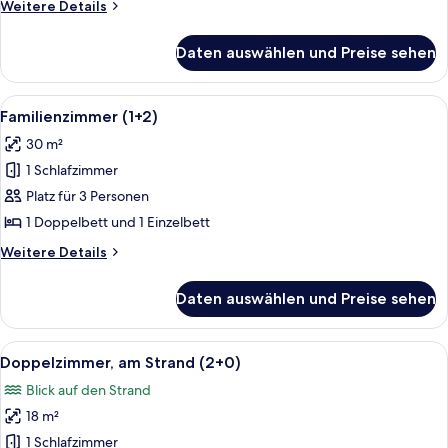
Weitere
Weitere Details
Details
für
Daten auswählen und Preise sehen
Familienzimmer
(2+1)
Alle
Ein Hotelzimmer mit Bett, Schreibtisc
4
Familienzimmer (1+2)
Fotos
30 m²
für
1 Schlafzimmer
Familienzimmer
(1+2)
Platz für 3 Personen
anzeigen
1 Doppelbett und 1 Einzelbett
Weitere
Weitere Details
Details
für
Daten auswählen und Preise sehen
Familienzimmer
(1+2)
Alle
Eine Reihe weißer, zweistöckiger Ge
4
Doppelzimmer, am Strand (2+0)
Fotos
Blick auf den Strand
für
18 m²
Doppelzimmer,
am
1 Schlafzimmer