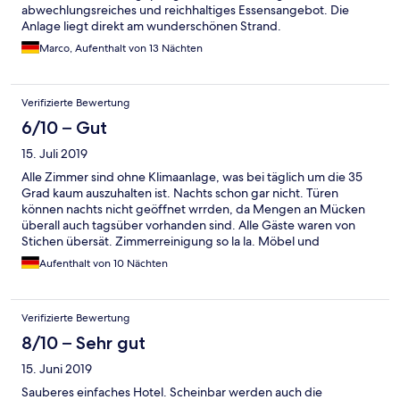
abwechlungsreiches und reichhaltiges Essensangebot. Die
Anlage liegt direkt am wunderschönen Strand.
Marco, Aufenthalt von 13 Nächten
Verifizierte Bewertung
6/10 – Gut
15. Juli 2019
Alle Zimmer sind ohne Klimaanlage, was bei täglich um die 35
Grad kaum auszuhalten ist. Nachts schon gar nicht. Türen
können nachts nicht geöffnet wrrden, da Mengen an Mücken
überall auch tagsüber vorhanden sind. Alle Gäste waren von
Stichen übersät. Zimmerreinigung so la la. Möbel und
Badeinrichtung müssten erneuert werden. Verpflegung war
Aufenthalt von 10 Nächten
sehr gut.
Verifizierte Bewertung
8/10 – Sehr gut
15. Juni 2019
Sauberes einfaches Hotel. Scheinbar werden auch die