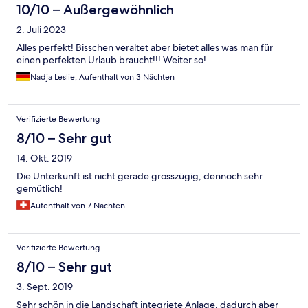
Romantica) and the breakfast which was quite better than
10/10 – Außergewöhnlich
expected.
2. Juli 2023
Alles perfekt! Bisschen veraltet aber bietet alles was man für
einen perfekten Urlaub braucht!!! Weiter so!
Nadja Leslie, Aufenthalt von 3 Nächten
Verifizierte Bewertung
8/10 – Sehr gut
14. Okt. 2019
Die Unterkunft ist nicht gerade grosszügig, dennoch sehr
gemütlich!
Aufenthalt von 7 Nächten
Verifizierte Bewertung
8/10 – Sehr gut
3. Sept. 2019
Sehr schön in die Landschaft integriete Anlage, dadurch aber