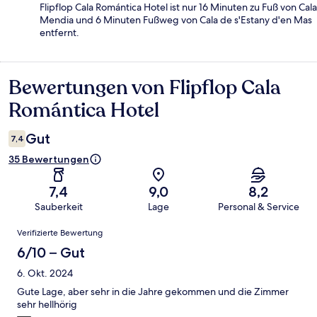
Flipflop Cala Romántica Hotel ist nur 16 Minuten zu Fuß von Cala
Mendia und 6 Minuten Fußweg von Cala de s'Estany d'en Mas
entfernt.
Bewertungen von Flipflop Cala
Bewertungen
Romántica Hotel
Gut
7,4
35 Bewertungen
7,4
9,0
8,2
Sauberkeit
Lage
Personal & Service
Bewertungen
Verifizierte Bewertung
6/10 – Gut
6. Okt. 2024
Gute Lage, aber sehr in die Jahre gekommen und die Zimmer
sehr hellhörig