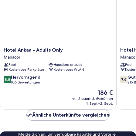
Hotel
Hotel
Hotel Ankaa - Adults Only
Hotel H
Ankaa
HSM
Manacor
Manaco
-
Canarios
Pool
Haustiere erlaubt
Pool
Adults
Park
Kostenlose Parkplätze
Kostenloses WLAN
Koste
Only
-
Manacor
All
8.8
7.6
Hervorragend
Gut
8,8
7,6
Inclusiv
von
von
106 Bewertungen
215 
Manaco
10,
10,
Der
186 €
Hervorragend,
Gut,
Preis
106
215
inkl. Steuern & Gebühren
beträgt
1. Sept.–2. Sept.
Bewertungen
Bewert
186 €
Ähnliche Unterkünfte vergleichen
Melde dich an, um verfügbare Rabatte und Vorteile