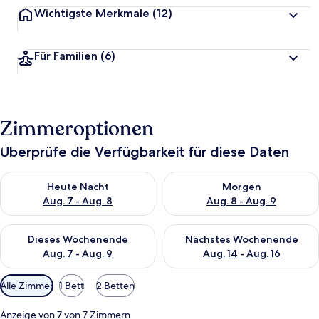
Wichtigste Merkmale
(12)
Für Familien
(6)
Zimmeroptionen
Überprüfe die Verfügbarkeit für diese Daten
Überprüfe die Verfügbarkeit für heute Nacht, Aug. 7 - Aug. 8.
Überprüfe die Verfügbarkeit f
Heute Nacht
Morgen
Aug. 7 - Aug. 8
Aug. 8 - Aug. 9
Überprüfe die Verfügbarkeit für dieses Wochenende, Aug. 7 - 
Überprüfe die Verfügbarkeit f
Dieses Wochenende
Nächstes Wochenende
Aug. 7 - Aug. 9
Aug. 14 - Aug. 16
Verfügbare
Alle Zimmer
1 Bett
2 Betten
Filter
für
Anzeige von 7 von 7 Zimmern