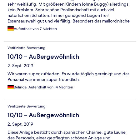
sehr weitläufig. Mit größeren Kindern (ohne Buggy) allerdings
kein Problem. Sehr schöne Poollandschaft mit auch viel
natürlichem Schatten. Immer genügend Liegen frei!
Essensauswahl gut und vielfältig. Besonders das mallorcinische
Buffet empfehlenswert, das ohne Aufpreis zu reservieren ist.
Aufenthalt von 7 Nächten
Verifizierte Bewertung
10/10 – Außergewöhnlich
2. Sept. 2019
Wir waren super zufrieden. Es wurde täglich gereinigt und das
Personal war immer super freundlich.
Belinda, Aufenthalt von 14 Nächten
Verifizierte Bewertung
10/10 – Außergewöhnlich
2. Sept. 2019
Diese Anlage besticht durch spanischen Charme, gute Laune
des Personals, einer gepflegten schönen Anlage und