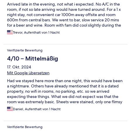
Arrived late in the evening, not what i expected. No A/C in the
room, if not so late arriving would have turned around. For a 1 x
night stay, not convenient car 1000m away offsite and room
600m from central bars. We went to bar, slow service 20 mins
for a beer and wine. Room with fam did cool slightly during the
night. Shewr bathroom excellent.
Trevor, Aufenthalt von 1 Nacht
Verifizierte Bewertung
4/10 – Mittelmäßig
17. Okt. 2024
Mit Google übersetzen
Had we stayed here more than one night, this would have been
a nightmare. Others have already mentioned that it is a dated
property, no wifi in rooms, no parking, etc. so we arrived
expecting these things. What we did not expect was that the
room was extremely basic. Sheets were stained, only one flimsy
pillow per bed, you could literally hear and feel the springs on
Daniel, Aufenthalt von 1 Nacht
the mattress. Also, if you want the remote for the A/C you must
give a 20€ deposit CASH. We had jo cash and had to pay a fee
for using the ATM on-site. This was not listed anywhere on
Verifizierte Bewertung
Expedia. The hotel’s saving grace is the location (right in Cala