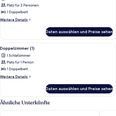
Strand
Platz für 2 Personen
(2+0)
1 Doppelbett
anzeigen
Weitere
Weitere Details
Details
für
Daten auswählen und Preise sehen
Doppelzimmer,
am
Strand
Alle
Ein Hotelzimmer mit zwei Betten, ein
1
(2+0)
Doppelzimmer (1)
Fotos
1 Schlafzimmer
für
Platz für 1 Person
Doppelzimmer
(1)
1 Doppelbett
anzeigen
Weitere
Weitere Details
Details
für
Daten auswählen und Preise sehen
Doppelzimmer
(1)
Ähnliche Unterkünfte
Hotel Ankaa - Adults Only
Hotel HS