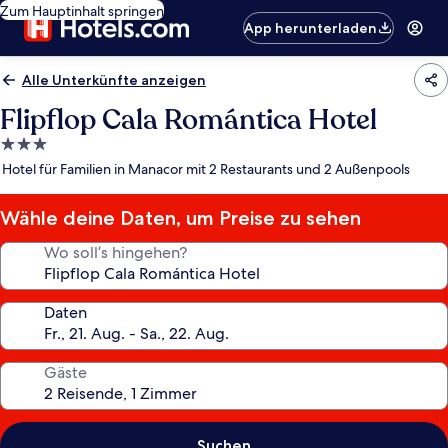
Zum Hauptinhalt springen
App herunterladen
Alle Unterkünfte anzeigen
Flipflop Cala Romántica Hotel
3.0-
Sterne-
Hotel für Familien in Manacor mit 2 Restaurants und 2 Außenpools
Unterkunft
Wähle deine Daten, um Preise zu sehen
Wo soll’s hingehen?
Daten
Gäste
Suchen