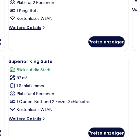
Platz für 2 Personen
City
We
We
1 King-Bett
view,
De
Kostenloses WLAN
Single
fü
use
Su
Weitere
Weitere Details
Su
anzeigen
Details
für
n
Preise anzeigen
Superior
Sky
King
inem großen Bett, Blick auf die Stadt durch ein Fenster und einem integrier
Alle
Ein modernes Hotelzimmer mit einem g
7
Double
Superior King Suite
Fotos
Room,
Blick auf die Stadt
City
für
view,
57 m²
Superior
Single
King
1 Schlafzimmer
use
Suite
Platz für 4 Personen
anzeigen
1 Queen-Bett und 2 Einzel-Schlafsofas
Kostenloses WLAN
Weitere
Weitere Details
Details
für
n
Preise anzeigen
Superior