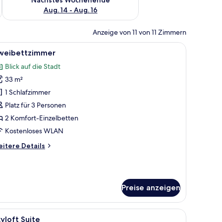
Aug. 14 - Aug. 16
Anzeige von 11 von 11 Zimmern
roßen Bett, einem Schreibtisch, einem Stuhl, einem Flachbildfernseher un
le
Ein Hotelzimmer mit zwei Betten, einem Schre
7
weibettzimmer
otos
Blick auf die Stadt
ür
33 m²
weibettzimmer
nzeigen
1 Schlafzimmer
Platz für 3 Personen
2 Komfort-Einzelbetten
Kostenloses WLAN
itere
itere Details
tails
r
eibettzimmer
Preise anzeigen
dt.
m Schreibtisch, einem Stuhl und einem großen Fenster mit Blick auf die Stadt
le
Ein Hotelzimmer mit einem großen Bett, einem
7
yloft Suite