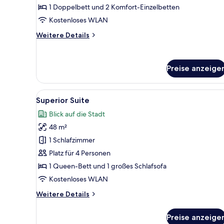
1 Doppelbett und 2 Komfort-Einzelbetten
Kostenloses WLAN
Weitere
Weitere Details
Details
für
Familienzimmer
Preise anzeige
(2
interconnecting
rooms)
Alle
Ein modernes Hotelzimmer mit e
7
Superior Suite
Fotos
Blick auf die Stadt
für
48 m²
Superior
Suite
1 Schlafzimmer
anzeigen
Platz für 4 Personen
1 Queen-Bett und 1 großes Schlafsofa
Kostenloses WLAN
Weitere
Weitere Details
Details
für
Preise anzeige
Superior