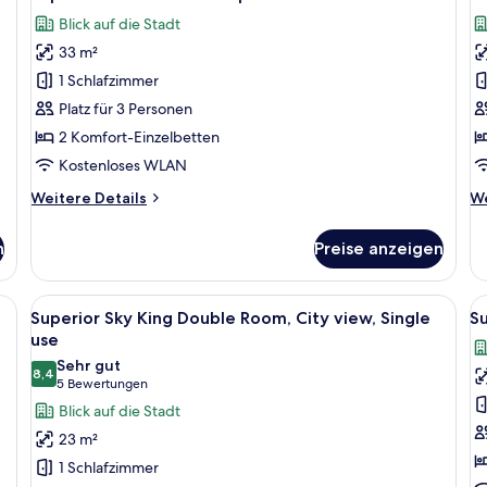
Fotos
F
Blick auf die Stadt
für
f
33 m²
Superior
S
Twin
S
1 Schlafzimmer
Room
a
Platz für 3 Personen
with
2 Komfort-Einzelbetten
panorama
Kostenloses WLAN
view
Weitere
We
Weitere Details
We
anzeigen
Details
De
für
fü
n
Preise anzeigen
Superior
Sk
Twin
Su
Room
n, einem Schreibtisch, einem Stuhl und einem Kleiderschrank.
Alle
Ein modernes Hotelzimmer mit einem gr
Al
7
with
Superior Sky King Double Room, City view, Single
Su
Fotos
F
panorama
use
view
für
f
Sehr gut
8,4
Superior
S
8,4 von 10
(5
5 Bewertungen
Sky
S
Bewertungen)
Blick auf die Stadt
King
a
23 m²
Double
1 Schlafzimmer
Room,