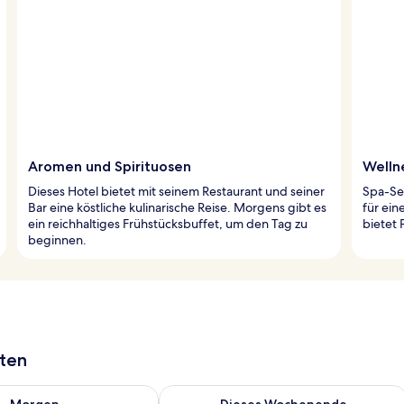
Aromen und Spirituosen
Welln
Dieses Hotel bietet mit seinem Restaurant und seiner
Spa-Se
Bar eine köstliche kulinarische Reise. Morgens gibt es
für ei
ein reichhaltiges Frühstücksbuffet, um den Tag zu
bietet 
beginnen.
aten
 - Aug. 8.
 Verfügbarkeit für morgen, Aug. 8 - Aug. 9.
Überprüfe die Verfügbarkeit für dies
Morgen
Dieses Wochenende