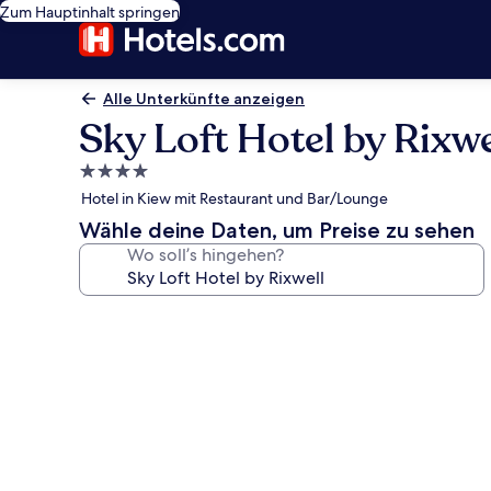
Zum Hauptinhalt springen
Alle Unterkünfte anzeigen
Sky Loft Hotel by Rixwe
4.0-
Sterne-
Hotel in Kiew mit Restaurant und Bar/Lounge
Unterkunft
Wähle deine Daten, um Preise zu sehen
Wo soll’s hingehen?
Fotogalerie
von
Sky
Loft
Hotel
by