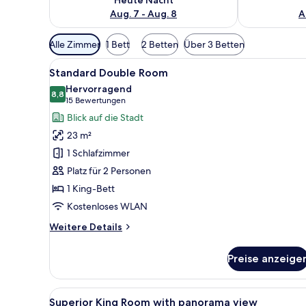
Aug. 7 - Aug. 8
A
Verfügbare
Alle Zimmer
1 Bett
2 Betten
Über 3 Betten
Filter
Alle
Ein Hotelzimmer mit einem gro
für
6
Standard Double Room
Fotos
Zimmer
Hervorragend
für
8,8
8,8 von 10
(15
15 Bewertungen
Standard
Bewertungen)
Blick auf die Stadt
Double
23 m²
Room
1 Schlafzimmer
anzeigen
Platz für 2 Personen
1 King-Bett
Kostenloses WLAN
Weitere
Weitere Details
Details
für
Preise anzeige
Standard
Double
Room
Alle
Ein Hotelzimmer mit einem groß
6
Superior King Room with panorama view