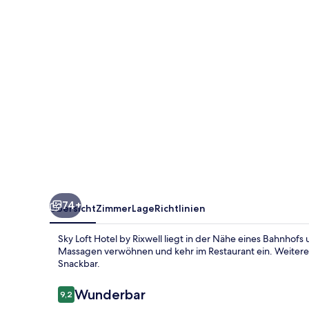
Rixwell
74+
Übersicht
Zimmer
Lage
Richtlinien
Sky Loft Hotel by Rixwell liegt in der Nähe eines Bahnhofs
Massagen verwöhnen und kehr im Restaurant ein. Weitere 
Snackbar.
Bewertungen
Wunderbar
9,2
9,2 von 10.