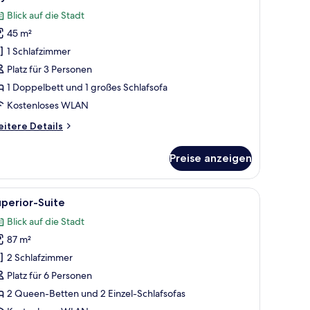
otos
Blick auf die Stadt
ür
45 m²
kyloft
uite
1 Schlafzimmer
nzeigen
Platz für 3 Personen
1 Doppelbett und 1 großes Schlafsofa
Kostenloses WLAN
itere
itere Details
tails
r
Preise anzeigen
yloft
ite
oßen Bett, Blick auf die Stadt durch ein Fenster und einem integrierten Schr
le
Ein modernes Hotelzimmer mit einem großen B
10
perior-Suite
otos
Blick auf die Stadt
ür
87 m²
uperior-
uite
2 Schlafzimmer
nzeigen
Platz für 6 Personen
2 Queen-Betten und 2 Einzel-Schlafsofas