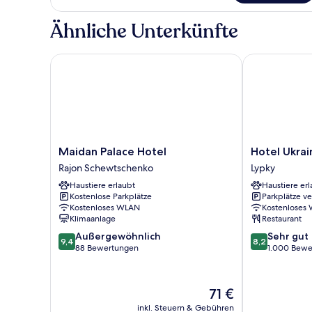
Suite
Ähnliche Unterkünfte
Maidan Palace Hotel
Hotel Ukraine
Maidan
Hotel
Maidan Palace Hotel
Hotel Ukrai
Palace
Ukraine
Rajon Schewtschenko
Lypky
Hotel
Lypky
Haustiere erlaubt
Haustiere erl
Rajon
Kostenlose Parkplätze
Parkplätze v
Schewtschenko
Kostenloses WLAN
Kostenloses
Klimaanlage
Restaurant
9.4
8.2
Außergewöhnlich
Sehr gut
9,4
8,2
von
von
88 Bewertungen
1.000 Bewe
10,
10,
Außergewöhnlich,
Sehr
88
gut,
Der
71 €
Bewertungen
1.000
Preis
inkl. Steuern & Gebühren
Bewertungen