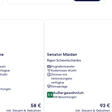
King
Suite
Senator Maidan
Senator
ne
Senator Maidan
Maidan
Rajon Schewtschenko
Rajon
aubt
Flughafentransfer
Schewtschenko
erfügbar
Kostenloses WLAN
 WLAN
Zimmer mit
Verbindungstür
verfügbar
Klimaanlage
rtungen
9.4
Außergewöhnlich
9,4
von
518 Bewertungen
10,
Der
Der
58 €
93 €
Außergewöhnlich,
Preis
Preis
518
inkl. Steuern & Gebühren
inkl. Steuern & Gebühren