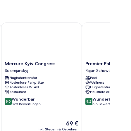
Mercure Kyiv Congress
Premier Palace Hotel
Mercure
Premier
Mercure Kyiv Congress
Premier Palace Hote
Kyiv
Palace
Solomjanskyj
Rajon Schewtschenko
Congress
Hotel
Flughafentransfer
Pool
Solomjanskyj
Rajon
Kostenlose Parkplätze
Wellness
Schewtschenko
Kostenloses WLAN
Flughafentransfer
Restaurant
Haustiere erlaubt
9.0
9.2
Wunderbar
Wunderbar
9,0
9,2
von
von
320 Bewertungen
515 Bewertungen
10,
10,
Wunderbar,
Wunderbar,
320
515
Der
69 €
Bewertungen
Bewertungen
Preis
inkl. Steuern & Gebühren
inkl. S