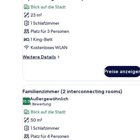
Fotos
Blick auf die Stadt
für
23 m²
Superior
King
1 Schlafzimmer
Room
Platz für 3 Personen
with
1 King-Bett
panorama
Kostenloses WLAN
view
Weitere
Weitere Details
anzeigen
Details
für
Preise anzeige
Superior
King
Room
Alle
Ein Hotelzimmer mit zwei Bette
5
with
Familienzimmer (2 interconnecting rooms)
Fotos
panorama
Außergewöhnlich
view
für
10,0
10,0 von 10
(1
1 Bewertung
Familienzimmer
Bewertung)
Blick auf die Stadt
(2
50 m²
interconnecting
1 Schlafzimmer
rooms)
Platz für 4 Personen
anzeigen