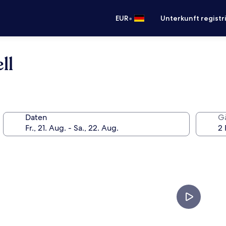
•
EUR
Unterkunft registr
ll
Daten
G