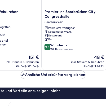
Premier
eiskirchen
Premier Inn Saarbrücken City
Inn
Congresshalle
Saarbrücken
Saarbrücken
City
egriffen
Congresshalle
Parkplätze verfügbar
Kostenloses WLAN
Saarbrücken
aubt
Restaurant
Bar
agend
ungen
9.0
Wunderbar
9,0
von
152 Bewertungen
,
10,
Der
Der
151 €
48 €
Wunderbar,
Preis
Preis
152
inkl. Steuern & Gebühren
inkl. Steuern & Gebühren
beträgt
beträgt
23. Aug.–24. Aug.
31. Aug.–1. Sept.
Bewertungen
151 €
48 €
Ähnliche Unterkünfte vergleichen
te und Vorteile anzuzeigen. Mehr