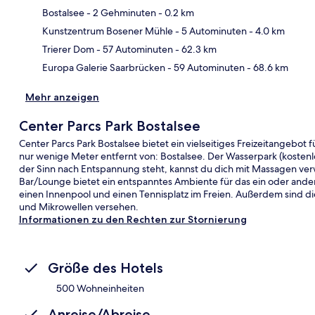
Bostalsee
- 2 Gehminuten
- 0.2 km
Kar
Kunstzentrum Bosener Mühle
- 5 Autominuten
- 4.0 km
Trierer Dom
- 57 Autominuten
- 62.3 km
Europa Galerie Saarbrücken
- 59 Autominuten
- 68.6 km
Mehr anzeigen
Center Parcs Park Bostalsee
Center Parcs Park Bostalsee bietet ein vielseitiges Freizeitangebot fü
nur wenige Meter entfernt von: Bostalsee. Der Wasserpark (kosten
der Sinn nach Entspannung steht, kannst du dich mit Massagen verw
Bar/Lounge bietet ein entspanntes Ambiente für das ein oder andere
einen Innenpool und einen Tennisplatz im Freien. Außerdem sind di
und Mikrowellen versehen.
Informationen zu den Rechten zur Stornierung
Größe des Hotels
500 Wohneinheiten
Anreise/Abreise