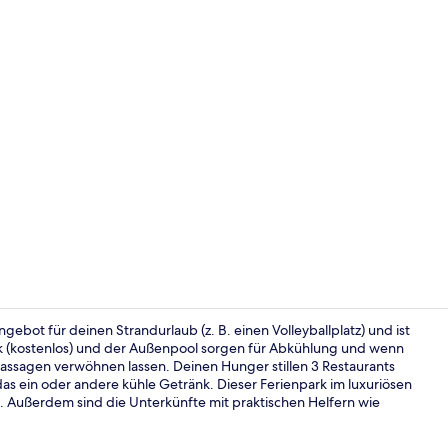
Tägliches F
angebot für deinen Strandurlaub (z. B. einen Volleyballplatz) und ist
rk (kostenlos) und der Außenpool sorgen für Abkühlung und wenn
Massagen verwöhnen lassen. Deinen Hunger stillen 3 Restaurants
Deluxe-Ferie
as ein oder andere kühle Getränk. Dieser Ferienpark im luxuriösen
en. Außerdem sind die Unterkünfte mit praktischen Helfern wie