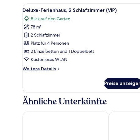
2 Schlafzimmer
Alle
Ein modernes Wohnzimmer mit e
10
Deluxe-Ferienhaus, 2 Schlafzimmer (VIP)
Fotos
Blick auf den Garten
für
78 m²
Deluxe-
Ferienhaus,
2 Schlafzimmer
2 Schlafzimmer
Platz für 4 Personen
(VIP)
2 Einzelbetten und 1 Doppelbett
anzeigen
Kostenloses WLAN
Weitere
Weitere Details
Details
für
Preise anzeige
Deluxe-
Ferienhaus,
2 Schlafzimmer
Ähnliche Unterkünfte
(VIP)
Victor's Seehotel Weingärtner
Parkhotel Wei