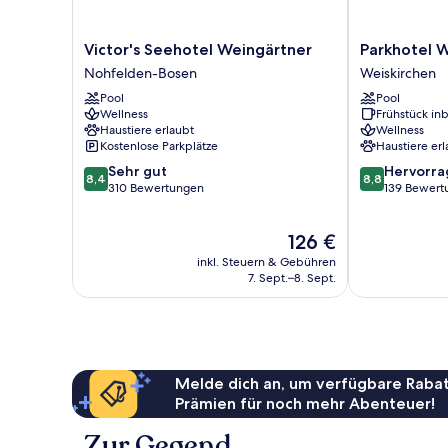
Victor's
Parkhotel
Victor's Seehotel Weingärtner
Parkhotel W
Seehotel
Weiskirchen
Nohfelden-Bosen
Weiskirchen
Weingärtner
Weiskirchen
Pool
Pool
Nohfelden-
Wellness
Frühstück inb
Bosen
Haustiere erlaubt
Wellness
Kostenlose Parkplätze
Haustiere erl
8.4
8.8
Sehr gut
Hervorr
8,4
8,8
von
von
310 Bewertungen
139 Bewert
10,
10,
Sehr
Hervorragend
Der
126 €
gut,
139
Preis
310
Bewertungen
inkl. Steuern & Gebühren
beträgt
Bewertungen
7. Sept.–8. Sept.
126 €
Melde dich an, um verfügbare Rabat
Prämien für noch mehr Abenteuer!
Zur Gegend