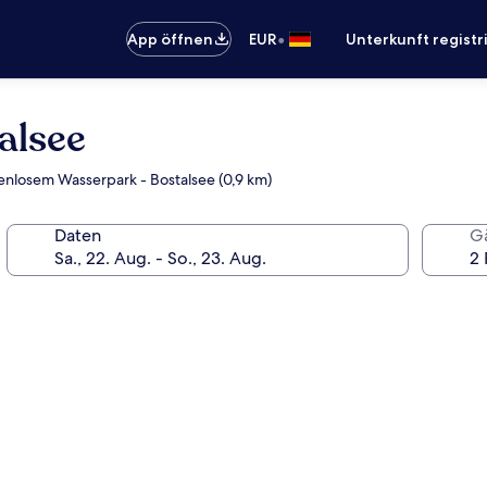
•
App öffnen
EUR
Unterkunft registr
alsee
enlosem Wasserpark - Bostalsee (0,9 km)
Daten
G