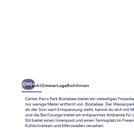
85+
Übersicht
Zimmer
Lage
Richtlinien
Center Parcs Park Bostalsee bietet ein vielseitiges Freizeit
nur wenige Meter entfernt von: Bostalsee. Der Wasserpa
dir der Sinn nach Entspannung steht, kannst du dich mit 
und die Bar/Lounge bietet ein entspanntes Ambiente für d
Stil bietet einen Innenpool und einen Tennisplatz im Frei
Kühlschränken und Mikrowellen versehen.