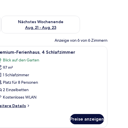
es Wochenende, Aug. 14 - Aug. 16.
Überprüfe die Verfügbarkeit für nächstes Wochenende, Aug. 2
Nächstes Wochenende
Aug. 21 - Aug. 23
Anzeige von 6 von 6 Zimmern
Eckcouch, einem runden Couchtisch und einem Bett im angrenzenden Raum
le
Ein modernes Wohnzimmer mit Sofa, Couchtis
9
remium-Ferienhaus, 4 Schlafzimmer
otos
Blick auf den Garten
ür
97 m²
remium-
erienhaus,
1 Schlafzimmer
 Schlafzimmer
Platz für 8 Personen
nzeigen
2 Einzelbetten
Kostenloses WLAN
itere
itere Details
tails
r
Preise anzeigen
emium-
rienhaus,