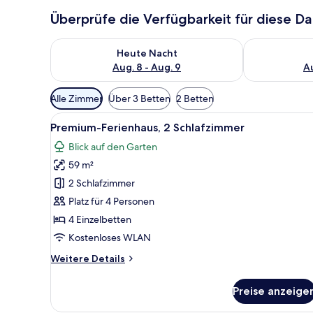
Überprüfe die Verfügbarkeit für diese D
Überprüfe die Verfügbarkeit für heute Nacht, Aug. 8
Überprüfe die
Heute Nacht
Aug. 8 - Aug. 9
Au
Verfügbare
Alle Zimmer
Über 3 Betten
2 Betten
Filter
Alle
Premium-Ferienhaus, 2 Schlaf
für
7
Premium-Ferienhaus, 2 Schlafzimmer
Fotos
Zimmer
Blick auf den Garten
für
59 m²
Premium-
Ferienhaus,
2 Schlafzimmer
2 Schlafzimmer
Platz für 4 Personen
anzeigen
4 Einzelbetten
Kostenloses WLAN
Weitere
Weitere Details
Details
für
Preise anzeige
Premium-
Ferienhaus,