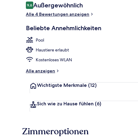
Bewertungen
Außergewöhnlich
9,6
9,6 von 10.
Alle 4 Bewertungen anzeigen
Innenpool, 
Beliebte Annehmlichkeiten
Pool
Haustiere erlaubt
Kostenloses WLAN
Alle anzeigen
Wichtigste Merkmale
(12)
Sich wie zu Hause fühlen
(6)
Zimmeroptionen