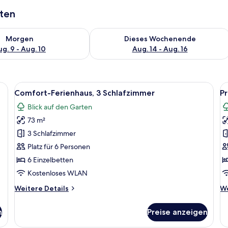
aten
 - Aug. 9.
 Verfügbarkeit für morgen, Aug. 9 - Aug. 10.
Überprüfe die Verfügbarkeit für dies
Morgen
Dieses Wochenende
g. 9 - Aug. 10
Aug. 14 - Aug. 16
zimmer | Kostenloses WLAN, Bettwäsche
Alle
Ein modernes Wohnzimmer mit einer 
Al
9
Comfort-Ferienhaus, 3 Schlafzimmer
P
Fotos
F
Blick auf den Garten
für
f
73 m²
Comfort-
P
Ferienhaus,
F
3 Schlafzimmer
3 Schlafzimmer
4
Platz für 6 Personen
anzeigen
a
6 Einzelbetten
Kostenloses WLAN
Weitere
We
Weitere Details
We
Details
De
für
fü
n
Preise anzeigen
Comfort-
Pr
Ferienhaus,
Fe