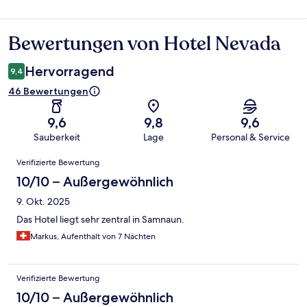
Bewertungen von Hotel Nevada
Bewertungen
Hervorragend
9,4
46 Bewertungen
9,6
9,8
9,6
Sauberkeit
Lage
Personal & Service
Bewertungen
Verifizierte Bewertung
10/10 – Außergewöhnlich
9. Okt. 2025
Das Hotel liegt sehr zentral in Samnaun.
Markus, Aufenthalt von 7 Nächten
Verifizierte Bewertung
10/10 – Außergewöhnlich