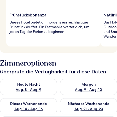
Frühstücksbonanza
Natürli
Dieses Hotel bietet dir morgens ein reichhaltiges
Das Hote
Frühstücksbuffet. Ein Festmahl erwartet dich, um
Outdoor
jeden Tag der Ferien zu beginnen.
und Sno
Wander
Zimmeroptionen
Überprüfe die Verfügbarkeit für diese Daten
Überprüfe die Verfügbarkeit für heute Nacht, Aug. 8 - Aug. 9.
Überprüfe die Verfügbarkeit f
Heute Nacht
Morgen
Aug. 8 - Aug. 9
Aug. 9 - Aug. 10
Überprüfe die Verfügbarkeit für dieses Wochenende, Aug. 14 -
Überprüfe die Verfügbarkeit f
Dieses Wochenende
Nächstes Wochenende
Aug. 14 - Aug. 16
Aug. 21 - Aug. 23