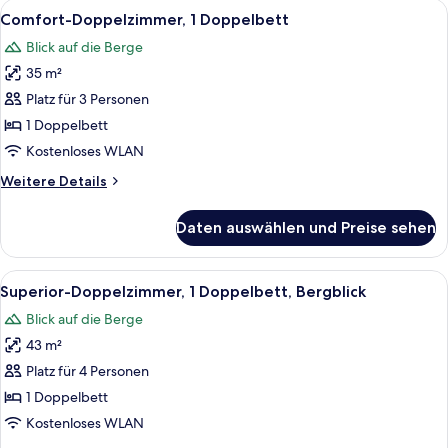
Alle
Ein modernes Hotelzimmer mit Holzbod
11
Comfort-Doppelzimmer, 1 Doppelbett
Fotos
Blick auf die Berge
für
35 m²
Comfort-
Doppelzimmer,
Platz für 3 Personen
1
1 Doppelbett
Doppelbett
Kostenloses WLAN
anzeigen
Weitere
Weitere Details
Details
für
Daten auswählen und Preise sehen
Comfort-
Doppelzimmer,
1
Alle
Ein Hotelzimmer mit Holzbalkendecke, 
22
Doppelbett
Superior-Doppelzimmer, 1 Doppelbett, Bergblick
Fotos
Blick auf die Berge
für
43 m²
Superior-
Doppelzimmer,
Platz für 4 Personen
1
1 Doppelbett
Doppelbett,
Kostenloses WLAN
Bergblick