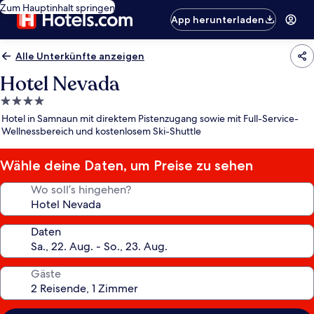
Zum Hauptinhalt springen
App herunterladen
Alle Unterkünfte anzeigen
Hotel Nevada
4.0-
Sterne-
Hotel in Samnaun mit direktem Pistenzugang sowie mit Full-Service-
Unterkunft
Wellnessbereich und kostenlosem Ski-Shuttle
Wähle deine Daten, um Preise zu sehen
Wo soll’s hingehen?
Daten
Gäste