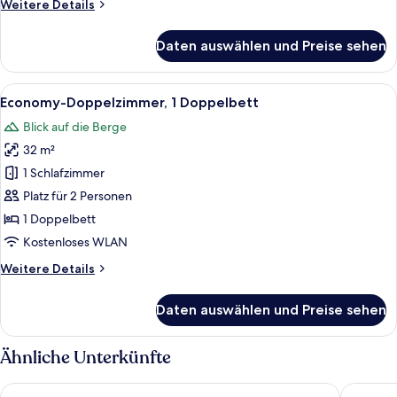
Weitere
Weitere Details
anzeigen
Details
für
Daten auswählen und Preise sehen
Superior-
Doppelzimmer,
1
Alle
Ein Zimmer mit Holzboden, einem Bett
5
Doppelbett,
Economy-Doppelzimmer, 1 Doppelbett
Fotos
Bergblick
Blick auf die Berge
für
32 m²
Economy-
Doppelzimmer,
1 Schlafzimmer
1
Platz für 2 Personen
Doppelbett
1 Doppelbett
anzeigen
Kostenloses WLAN
Weitere
Weitere Details
Details
für
Daten auswählen und Preise sehen
Economy-
Doppelzimmer,
1
Ähnliche Unterkünfte
Doppelbett
Samnaunerhof Vital-Hotel
Waldpar