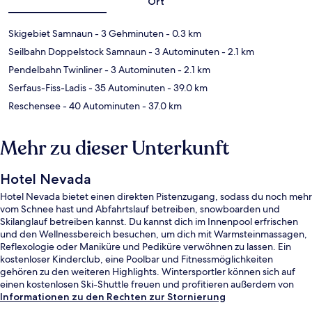
Ort
Skigebiet Samnaun
- 3 Gehminuten
- 0.3 km
Seilbahn Doppelstock Samnaun
- 3 Autominuten
- 2.1 km
Pendelbahn Twinliner
- 3 Autominuten
- 2.1 km
Serfaus-Fiss-Ladis
- 35 Autominuten
- 39.0 km
Reschensee
- 40 Autominuten
- 37.0 km
Mehr zu dieser Unterkunft
Hotel Nevada
Hotel Nevada bietet einen direkten Pistenzugang, sodass du noch mehr
vom Schnee hast und Abfahrtslauf betreiben, snowboarden und
Skilanglauf betreiben kannst. Du kannst dich im Innenpool erfrischen
und den Wellnessbereich besuchen, um dich mit Warmsteinmassagen,
Reflexologie oder Maniküre und Pediküre verwöhnen zu lassen. Ein
kostenloser Kinderclub, eine Poolbar und Fitnessmöglichkeiten
gehören zu den weiteren Highlights. Wintersportler können sich auf
einen kostenlosen Ski-Shuttle freuen und profitieren außerdem von
Skipässen, einem Skiraum und einem Skiverleih.
Informationen zu den Rechten zur Stornierung