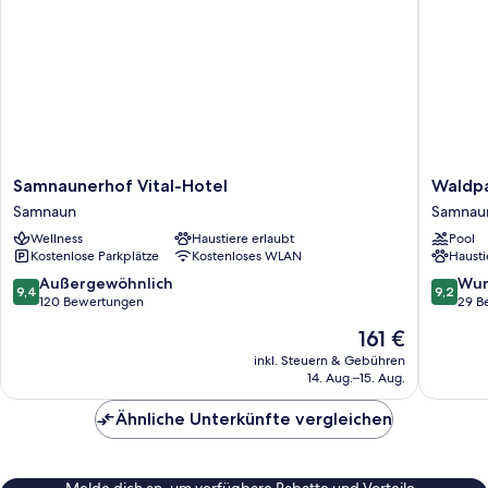
Samnaunerhof
Waldpar
Samnaunerhof Vital-Hotel
Waldp
Vital-
Samnau
Samnaun
Samnau
Hotel
Wellness
Haustiere erlaubt
Pool
Samnaun
Kostenlose Parkplätze
Kostenloses WLAN
Hausti
9.4
9.2
Außergewöhnlich
Wun
9,4
9,2
von
von
120 Bewertungen
29 B
10,
10,
Der
161 €
Außergewöhnlich,
Wunder
Preis
120
29
inkl. Steuern & Gebühren
beträgt
14. Aug.–15. Aug.
Bewertungen
Bewert
161 €
Ähnliche Unterkünfte vergleichen