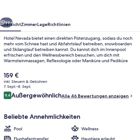
rück
Weiter
99+
Übersicht
Zimmer
Lage
Richtlinien
Hotel Nevada bietet einen direkten Pistenzugang, sodass du noch
mehr vom Schnee hast und Abfahrtslauf betreiben, snowboarden
und Skilanglauf betreiben kannst. Du kannst dich im Innenpool
erfrischen und den Wellnessbereich besuchen, um dich mit
Warmsteinmassagen, Reflexologie oder Maniküre und Pediküre
verwöhnen zu lassen. Ein kostenloser Kinderclub, eine Poolbar und
Fitnessmöglichkeiten gehören zu den weiteren Highlights.
Der
159 €
Wintersportler können sich auf einen kostenlosen Ski-Shuttle
aktuelle
inkl. Steuern & Gebühren
freuen und profitieren außerdem von Skipässen, einem Skiraum
Preis
7. Sept.–8. Sept.
und einem Skiverleih.
Sauna, Whirlpool, Dampfbad, Körpe
beträgt
Bewertungen
Außergewöhnlich
9,4
Alle 46 Bewertungen anzeigen
159 €.
9,4 von 10.
Beliebte Annehmlichkeiten
Pool
Wellness
Flughafentransfer
Haustiere erlaubt