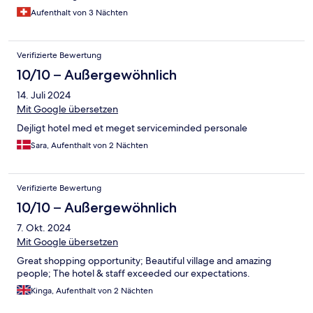
zentral und im Haus ist ein Shop bei dem auch Getränke und
Aufenthalt von 3 Nächten
Snacks zu normalen Coop Preisen gekauft werden können.
Abschliessend fand ich auch das Frühstück ausgezeichnet. Käse
und Wurstwaren waren von lokalen Erzeugern und Eierspeisen
Verifizierte Bewertung
konnte man bestellen.
10/10 – Außergewöhnlich
14. Juli 2024
Mit Google übersetzen
Dejligt hotel med et meget serviceminded personale
Sara, Aufenthalt von 2 Nächten
Verifizierte Bewertung
10/10 – Außergewöhnlich
7. Okt. 2024
Mit Google übersetzen
Great shopping opportunity; Beautiful village and amazing
people; The hotel & staff exceeded our expectations.
Kinga, Aufenthalt von 2 Nächten