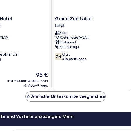
Grand
 Hotel
Grand Zuri Lahat
Zuri
n
Lahat
Lahat
Pool
Lahat
 WLAN
Kostenloses WLAN
Restaurant
Klimaanlage
7.4
wöhnlich
Gut
7,4
von
g
3 Bewertungen
10,
ich,
Gut,
Der
95 €
3
Preis
Bewertungen
inkl. Steuern & Gebühren
beträgt
8. Aug.–9. Aug.
95 €
Ähnliche Unterkünfte vergleichen
te und Vorteile anzuzeigen. Mehr