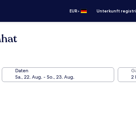
•
EUR
Unterkunft registr
ahat
Daten
G