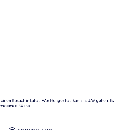
Deluxe-Zweib
 einen Besuch in Lahat. Wer Hunger hat, kann ins JAV gehen: Es
rnationale Küche.
Fassade der
Kostenloses WLAN