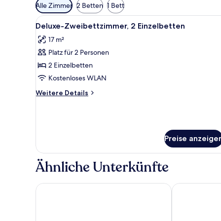
Verfügbare
Alle Zimmer
2 Betten
1 Bett
Filter
Alle
Ein Hotelzimmer mit einem Be
für
4
Deluxe-Zweibettzimmer, 2 Einzelbetten
Fotos
Zimmer
17 m²
für
Platz für 2 Personen
Deluxe-
Zweibettzimmer,
2 Einzelbetten
2 Einzelbetten
Kostenloses WLAN
anzeigen
Weitere
Weitere Details
Details
für
Deluxe-
Zweibettzimmer,
2 Einzelbetten
Preise anzeige
Ähnliche Unterkünfte
Hotel Santika Lahat
Lighthouse H