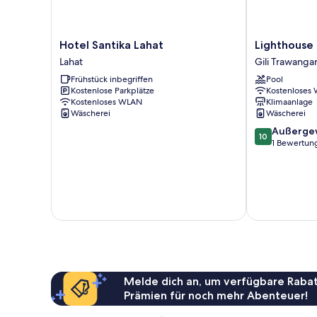
Hotel
Lighthouse
Hotel Santika Lahat
Lighthouse
Santika
Hotel
Lahat
Gili Trawanga
Lahat
Gili
Frühstück inbegriffen
Pool
Lahat
Trawangan
Kostenlose Parkplätze
Kostenloses
Kostenloses WLAN
Klimaanlage
Wäscherei
Wäscherei
10.0
Außerge
10
von
1 Bewertun
10,
Außergewöhnl
1
Bewertung
Melde dich an, um verfügbare Rabat
Prämien für noch mehr Abenteuer!