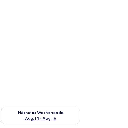
es Wochenende, Aug. 7 - Aug. 9.
Überprüfe die Verfügbarkeit für nächstes Wochenende, Aug. 1
Nächstes Wochenende
Aug. 14 - Aug. 16