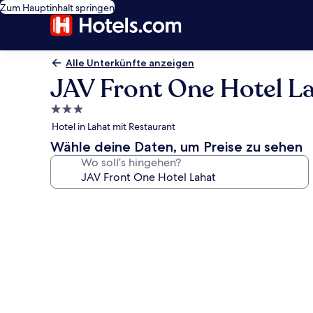
Zum Hauptinhalt springen
Alle Unterkünfte anzeigen
JAV Front One Hotel L
3.0-
Sterne-
Hotel in Lahat mit Restaurant
Unterkunft
Wähle deine Daten, um Preise zu sehen
Wo soll’s hingehen?
Fotogalerie
von
JAV
Front
One
Hotel