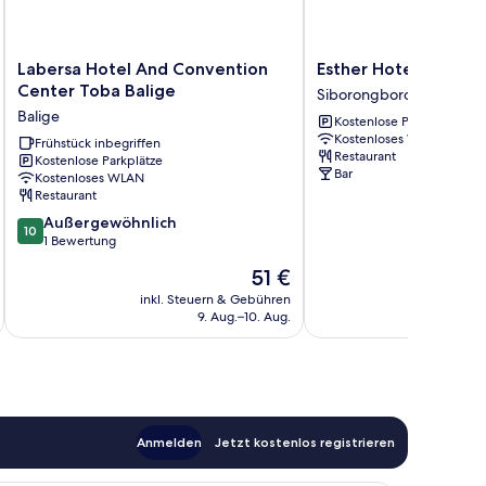
Labersa
Esther
Labersa Hotel And Convention
Esther Hotel
Hotel
Hotel
Center Toba Balige
Siborongborong
And
Siborongborong
Balige
Kostenlose Parkplätze
Convention
Kostenloses WLAN
Center
Frühstück inbegriffen
Restaurant
Kostenlose Parkplätze
Toba
Bar
Kostenloses WLAN
Balige
Restaurant
Balige
10.0
Außergewöhnlich
10
von
1 Bewertung
10,
Der
51 €
Außergewöhnlich,
Preis
1
inkl. Steuern & Gebühren
beträgt
9. Aug.–10. Aug.
Bewertung
51 €
Anmelden
Jetzt kostenlos registrieren