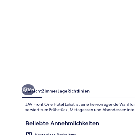
Lahat
16+
Übersicht
Zimmer
Lage
Richtlinien
JAV Front One Hotel Lahat ist eine hervorragende Wahl für
serviert zum Frühstück, Mittagessen und Abendessen inte
Beliebte Annehmlichkeiten
Kostenlose Parkplätze