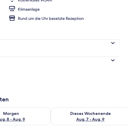
Klimaanlage
eich
Rund um die Uhr besetzte Rezeption
aten
 - Aug. 8.
 Verfügbarkeit für morgen, Aug. 8 - Aug. 9.
Überprüfe die Verfügbarkeit für dies
Morgen
Dieses Wochenende
ug. 8 - Aug. 9
Aug. 7 - Aug. 9