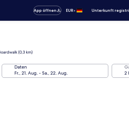
•
App öffnen
EUR
Unterkunft registr
 Boardwalk (0,3 km)
Daten
G