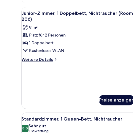
Zimmer,
Mehrere
Alle
Ein schmaler Flur, der zu ein
6
Betten,
Junior-Zimmer, 1 Doppelbett, Nichtraucher (Room
Fotos
Nichtraucher
206)
(102)
für
9 m²
Junior-
Platz für 2 Personen
Zimmer,
1 Doppelbett
1
Doppelbett,
Kostenloses WLAN
Nichtraucher
Weitere
Weitere Details
(Room
Details
für
206)
Junior-
anzeigen
Zimmer,
1
Doppelbett,
Nichtraucher
Preise anzeige
(Room
206)
Alle
Ein Schlafzimmer mit einem Be
6
Standardzimmer, 1 Queen-Bett, Nichtraucher
Fotos
Sehr gut
für
8,0
8,0 von 10
(1
1 Bewertung