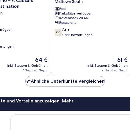
ino – A Caesars
Midtown South
Hotel
stination
Pool
Midtown
th
Parkplätze verfügbar
South
Kostenloses WLAN
Restaurant
7.0
erfügbar
Gut
7,0
von
4.722 Bewertungen
10,
Gut,
ertungen
4.722
Bewertungen
Der
Der
64 €
61 €
Preis
Preis
inkl. Steuern & Gebühren
inkl. Steuern & Gebühren
beträgt
beträg
7. Sept.–8. Sept.
2. Sept.–3. Sept.
64 €
61 €
Ähnliche Unterkünfte vergleichen
te und Vorteile anzuzeigen. Mehr