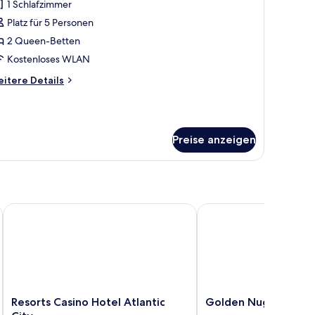
1 Schlafzimmer
rand-
immer
Platz für 5 Personen
nzeigen
2 Queen-Betten
Kostenloses WLAN
itere
itere Details
tails
r
and-
immer
Preise anzeigen
n
Resorts Casino Hotel Atlantic City
Golden Nugget
Resorts
Golden
Resorts Casino Hotel Atlantic
Golden Nugget
Casino
Nugget