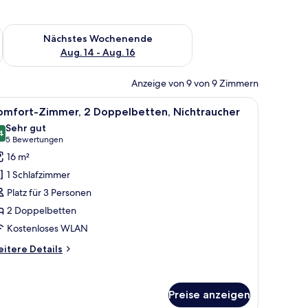
es Wochenende, Aug. 7 - Aug. 9.
Überprüfe die Verfügbarkeit für nächstes Wochenende, Aug. 1
Nächstes Wochenende
Aug. 14 - Aug. 16
Anzeige von 9 von 9 Zimmern
, Lampe, Spiegel und Wandbildern.
le
Ein Zimmer mit zwei Betten, einem Sessel, ein
11
omfort-Zimmer, 2 Doppelbetten, Nichtraucher
otos
Sehr gut
ür
4
8,4 von 10
(5
5 Bewertungen
omfort-
Bewertungen)
16 m²
immer,
1 Schlafzimmer
 Doppelbetten,
Platz für 3 Personen
ichtraucher
2 Doppelbetten
nzeigen
Kostenloses WLAN
itere
itere Details
tails
r
mfort-
Preise anzeigen
mmer,