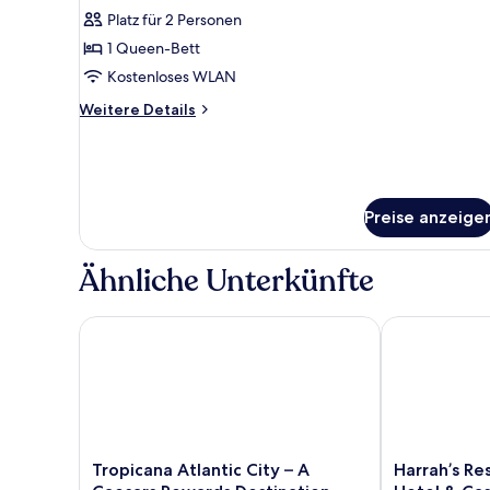
Standardzimmer,
Bewertung)
Platz für 2 Personen
1
1 Queen-Bett
Queen-
Kostenloses WLAN
Bett,
Weitere
Nichtraucher
Weitere Details
Details
anzeigen
für
Standardzimmer,
1
Queen-
Preise anzeige
Bett,
Nichtraucher
Ähnliche Unterkünfte
Tropicana Atlantic City – A Caesars Rewards Destina
Harrah’s Reso
Tropicana
Harrah’s
Tropicana Atlantic City – A
Harrah’s Res
Atlantic
Resort