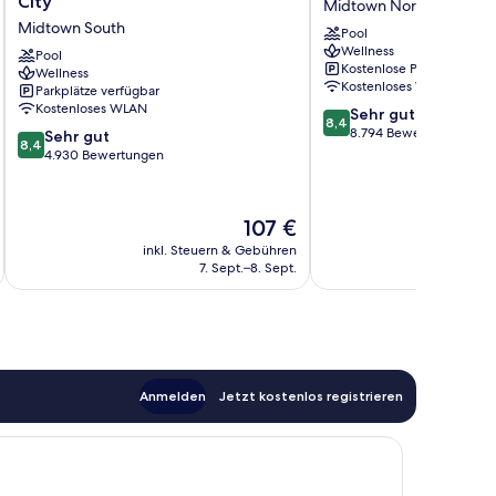
City
Midtown North
Hotel
Midtown
Midtown South
Pool
Atlantic
North
Wellness
City
Pool
Kostenlose Parkplätze
Wellness
Midtown
Kostenloses WLAN
Parkplätze verfügbar
South
Kostenloses WLAN
8.4
Sehr gut
8,4
von
8.794 Bewertungen
8.4
Sehr gut
8,4
10,
von
4.930 Bewertungen
Sehr
10,
gut,
Sehr
8.794
gut,
Der
107 €
Bewertungen
4.930
Preis
inkl. Steuern & Gebühren
inkl. S
Bewertungen
t
beträgt
7. Sept.–8. Sept.
107 €
Anmelden
Jetzt kostenlos registrieren