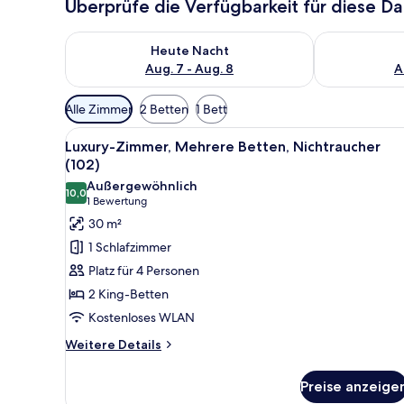
Überprüfe die Verfügbarkeit für diese D
Überprüfe die Verfügbarkeit für heute Nacht, Aug. 7
Überprüfe die
Heute Nacht
Aug. 7 - Aug. 8
A
Verfügbare
Alle Zimmer
2 Betten
1 Bett
Filter
Alle
Ein Zimmer mit einem Bett, ei
für
5
Luxury-Zimmer, Mehrere Betten, Nichtraucher
Fotos
Zimmer
(102)
für
Außergewöhnlich
10,0
Luxury-
10,0 von 10
(1
1 Bewertung
Zimmer,
Bewertung)
30 m²
Mehrere
1 Schlafzimmer
Betten,
Platz für 4 Personen
Nichtraucher
2 King-Betten
(102)
Kostenloses WLAN
anzeigen
Weitere
Weitere Details
Details
für
Preise anzeige
Luxury-