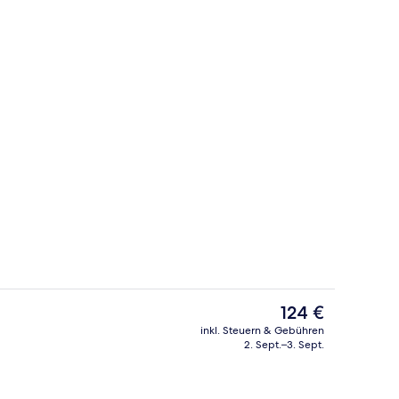
Frühstücksbereich
Der
124 €
aktuelle
inkl. Steuern & Gebühren
Preis
2. Sept.–3. Sept.
Bibliothek
beträgt
124 €.