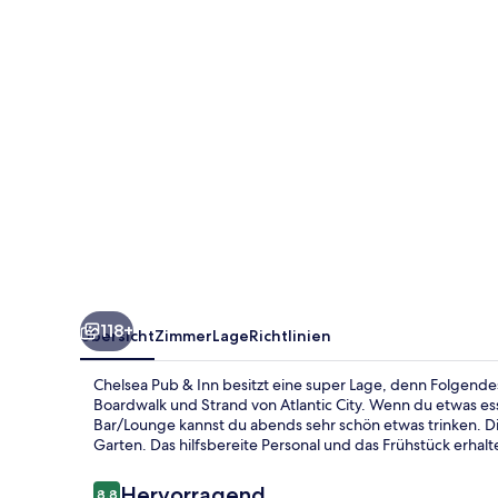
118+
Übersicht
Zimmer
Lage
Richtlinien
Chelsea Pub & Inn besitzt eine super Lage, denn Folgendes
Boardwalk und Strand von Atlantic City. Wenn du etwas es
Bar/Lounge kannst du abends sehr schön etwas trinken. Dies
Garten. Das hilfsbereite Personal und das Frühstück erha
Bewertungen
Hervorragend
8,8