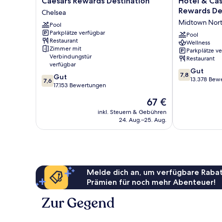
Caesars Rewards Destination
Hotel & Cas
City
Atlantic
Rewards De
Chelsea
–
City
Midtown Nor
A
Pool
Hotel
Parkplätze verfügbar
Caesars
&
Pool
Restaurant
Rewards
Casino
Wellness
Zimmer mit
Parkplätze v
Destination
–
Verbindungstür
Restaurant
Chelsea
A
verfügbar
Caesars
7.8
Gut
7,8
7.6
Gut
Rewards
von
13.378 Bew
7,6
von
17.153 Bewertungen
Destination
10,
10,
Midtown
Gut,
Der
67 €
Gut,
North
13.378
Preis
17.153
inkl. Steuern & Gebühren
Bewertungen
beträgt
24. Aug.–25. Aug.
Bewertungen
67 €
Melde dich an, um verfügbare Rabat
Prämien für noch mehr Abenteuer!
Zur Gegend