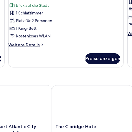
Deluxe-
G
Bewertungen)
Blick auf die Stadt
Einzelzimmer,
Z
1 Schlafzimmer
1 King-
a
Platz für 2 Personen
Bett,
1 King-Bett
Nichtraucher
We
We
Kostenloses WLAN
anzeigen
De
fü
Weitere
Weitere Details
Gr
Details
Z
für
n
Preise anzeigen
Deluxe-
Einzelzimmer,
1 King-
Bett,
Nichtraucher
tion
rt Atlantic City Hotel & Casino – A Caesars Rewards Destinatio
The Claridge Hotel
The
ort Atlantic City
The Claridge Hotel
Claridge