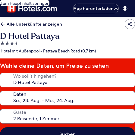
Zum Hauptinhalt springen
App herunterladen
Alle Unterkünfte anzeigen
D Hotel Pattaya
3.5-
Sterne-
Hotel mit Außenpool - Pattaya Beach Road (0,7 km)
Unterkunft
Wähle deine Daten, um Preise zu sehen
Wo soll’s hingehen?
Daten
Gäste
Suchen