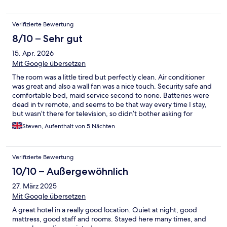
Verifizierte Bewertung
8/10 – Sehr gut
15. Apr. 2026
Mit Google übersetzen
The room was a little tired but perfectly clean. Air conditioner
was great and also a wall fan was a nice touch. Security safe and
comfortable bed, maid service second to none. Batteries were
dead in tv remote, and seems to be that way every time I stay,
but wasn’t there for television, so didn’t bother asking for
batteries. Great location for food and drink and nightlife.
Steven, Aufenthalt von 5 Nächten
Verifizierte Bewertung
10/10 – Außergewöhnlich
27. März 2025
Mit Google übersetzen
A great hotel in a really good location. Quiet at night, good
mattress, good staff and rooms. Stayed here many times, and