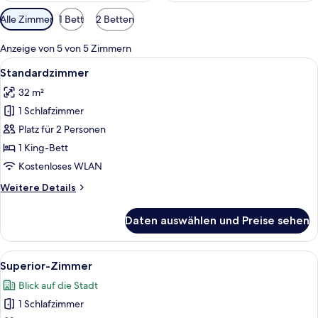
Verfügbare
Alle Zimmer
1 Bett
2 Betten
Filter
für
Anzeige von 5 von 5 Zimmern
Zimmer
Alle
Ein modernes Hotelzimmer mit einem g
11
Standardzimmer
Fotos
32 m²
für
1 Schlafzimmer
Standardzimmer
anzeigen
Platz für 2 Personen
1 King-Bett
Kostenloses WLAN
Weitere
Weitere Details
Details
für
Daten auswählen und Preise sehen
Standardzimmer
Alle
Ein Hotelzimmer mit einem großen Bett
10
Superior-Zimmer
Fotos
Blick auf die Stadt
für
1 Schlafzimmer
Superior-