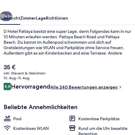
rück
Weiter
43+
Übersicht
Zimmer
Lage
Richtlinien
D Hotel Pattaya besitzt eine super Lage, denn Folgendes kann in nur
10 Minuten erlaufen werden: Pattaya Beach Road und Pattaya
Beach. Du kannst im Außenpool schwimmen und dich auf
Gratisleistungen wie WLAN und Parkplätze ohne Service freuen.
Außerdem gibt es ein Kinderbecken and eine Terrasse. Andere
Reisende haben viel Gutes über das hilfsbereite Personal zu
berichten.
Der
35 €
aktuelle
inkl. Steuern & Gebühren
Preis
10. Aug.–11. Aug.
Außenpool
beträgt
Bewertungen
Hervorragend
8,8
Alle 240 Bewertungen anzeigen
35 €.
8,8 von 10.
Beliebte Annehmlichkeiten
Pool
Kostenlose Parkplätze
Kostenloses WLAN
Rund um die Uhr besetzte
Rezeption