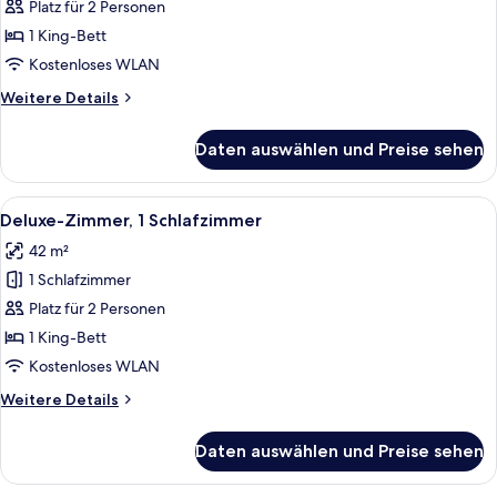
Zimmer
Platz für 2 Personen
anzeigen
1 King-Bett
Kostenloses WLAN
Weitere
Weitere Details
Details
für
Daten auswählen und Preise sehen
Superior-
Zimmer
Alle
Ein Hotelzimmer mit einem hölzernen 
10
Deluxe-Zimmer, 1 Schlafzimmer
Fotos
42 m²
für
1 Schlafzimmer
Deluxe-
Zimmer,
Platz für 2 Personen
1
1 King-Bett
Schlafzimmer
Kostenloses WLAN
anzeigen
Weitere
Weitere Details
Details
für
Daten auswählen und Preise sehen
Deluxe-
Zimmer,