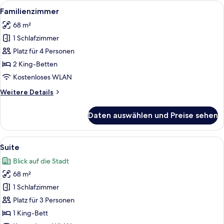
1
Alle
Ein Hotelzimmer mit einem hölzernen 
9
Schlafzimmer
Familienzimmer
Fotos
68 m²
für
1 Schlafzimmer
Familienzimmer
anzeigen
Platz für 4 Personen
2 King-Betten
Kostenloses WLAN
Weitere
Weitere Details
Details
für
Daten auswählen und Preise sehen
Familienzimmer
Alle
Ein Hotelzimmer mit einem großen Bett
13
Suite
Fotos
Blick auf die Stadt
für
68 m²
Suite
anzeigen
1 Schlafzimmer
Platz für 3 Personen
1 King-Bett