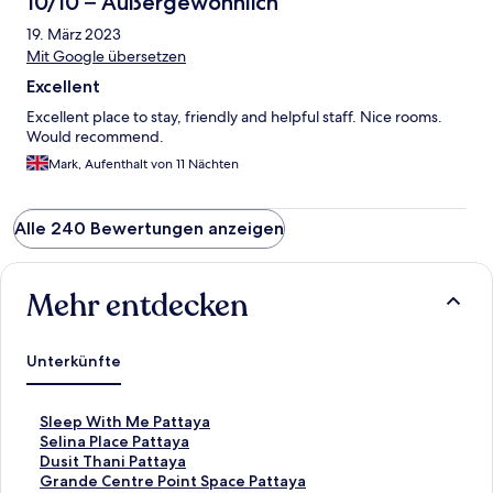
10/10 – Außergewöhnlich
19. März 2023
Mit Google übersetzen
Excellent
Excellent place to stay, friendly and helpful staff. Nice rooms.
Would recommend.
Mark, Aufenthalt von 11 Nächten
Alle 240 Bewertungen anzeigen
Mehr entdecken
Unterkünfte
L
Sleep With Me Pattaya
i
L
Selina Place Pattaya
n
i
L
Dusit Thani Pattaya
k
n
i
L
Grande Centre Point Space Pattaya