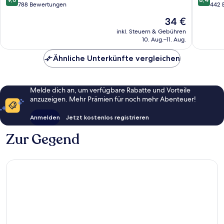
Pattaya
von
von
788 Bewertungen
442 
10,
10,
Der
34 €
Wunderbar,
Sehr
Preis
788
gut,
inkl. Steuern & Gebühren
beträgt
10. Aug.–11. Aug.
Bewertungen
442
34 €
Bewert
Ähnliche Unterkünfte vergleichen
Melde dich an, um verfügbare Rabatte und Vorteile
anzuzeigen. Mehr Prämien für noch mehr Abenteuer!
Anmelden
Jetzt kostenlos registrieren
Zur Gegend