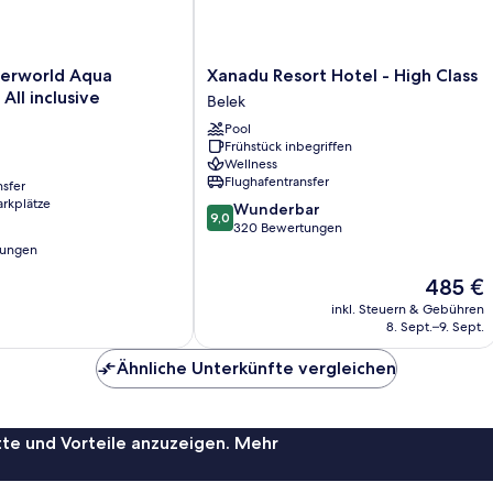
Xanadu
terworld Aqua
Xanadu Resort Hotel - High Class
Resort
 All inclusive
Belek
Hotel
Pool
-
Frühstück inbegriffen
High
Wellness
Class
Flughafentransfer
nsfer
Belek
arkplätze
9.0
Wunderbar
9,0
von
320 Bewertungen
10,
tungen
Wunderbar,
Der
485 €
320
Preis
Bewertungen
inkl. Steuern & Gebühren
beträgt
8. Sept.–9. Sept.
485 €
Ähnliche Unterkünfte vergleichen
te und Vorteile anzuzeigen. Mehr