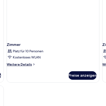
Zimmer
Z
Platz für 10 Personen
Kostenloses WLAN
Weitere
We
Weitere Details
We
Details
De
für
fü
n
Preise anzeigen
Zimmer
Z