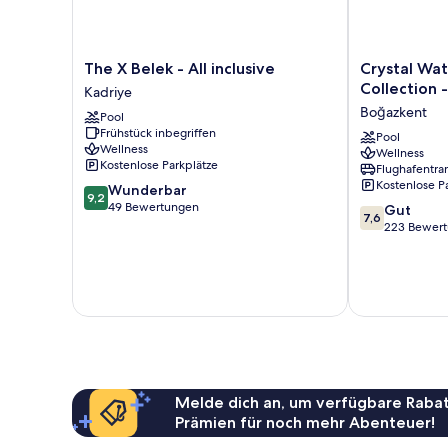
The
Crystal
The X Belek - All inclusive
Crystal Wa
X
Waterworld
Collection -
Kadriye
Belek
Aqua
Boğazkent
Pool
-
Collection
Frühstück inbegriffen
All
-
Pool
Wellness
Wellness
inclusive
All
Kostenlose Parkplätze
Flughafentra
Kadriye
inclusive
Kostenlose P
9.2
Wunderbar
Boğazkent
9,2
von
49 Bewertungen
7.6
Gut
7,6
10,
von
223 Bewer
Wunderbar,
10,
49
Gut,
Bewertungen
223
Bewertungen
Melde dich an, um verfügbare Rabat
Prämien für noch mehr Abenteuer!