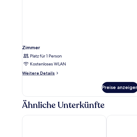
Zimmer
Platz für 1 Person
Kostenloses WLAN
Weitere
Weitere Details
Details
für
Preise anzeige
Zimmer
Ähnliche Unterkünfte
The X Belek - All inclusive
Crystal Water