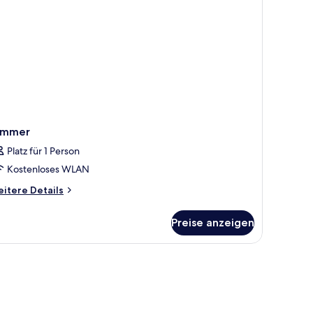
immer
Platz für 1 Person
Kostenloses WLAN
itere
itere Details
tails
r
Preise anzeigen
immer