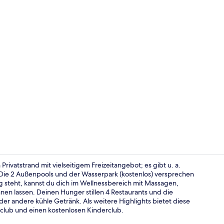
Suite, Whirl
 Privatstrand mit vielseitigem Freizeitangebot; es gibt u. a.
 Die 2 Außenpools und der Wasserpark (kostenlos) versprechen
 steht, kannst du dich im Wellnessbereich mit Massagen,
Lobby
 lassen. Deinen Hunger stillen 4 Restaurants und die
er andere kühle Getränk. Als weitere Highlights bietet diese
tclub und einen kostenlosen Kinderclub.