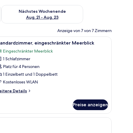
es Wochenende, Aug. 14 - Aug. 16.
Überprüfe die Verfügbarkeit für nächstes Wochenende, Aug. 2
Nächstes Wochenende
Aug. 21 - Aug. 23
Anzeige von 7 von 7 Zimmern
em Balkon und Meerblick.
le
Ein Hotelzimmer mit zwei Betten, einem Balk
6
tandardzimmer, eingeschränkter Meerblick
otos
Eingeschränkter Meerblick
ür
1 Schlafzimmer
tandardzimmer,
ingeschränkter
Platz für 4 Personen
eerblick
1 Einzelbett und 1 Doppelbett
nzeigen
Kostenloses WLAN
itere
itere Details
tails
r
Preise anzeigen
andardzimmer,
ngeschränkter
erblick