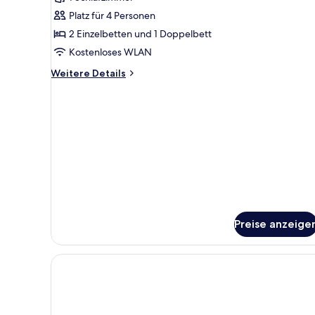
für
Platz für 4 Personen
Familienzimmer
anzeigen
2 Einzelbetten und 1 Doppelbett
Kostenloses WLAN
Weitere
Weitere Details
Details
für
Familienzimmer
Preise anzeige