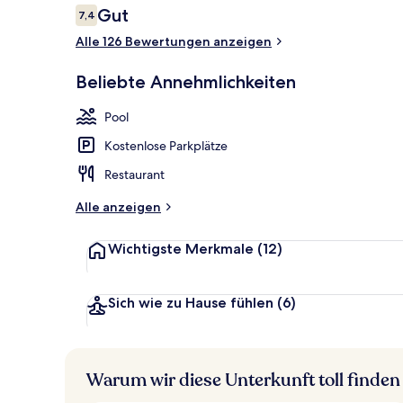
Bewertungen
Gut
7,4
7,4 von 10.
Alle 126 Bewertungen anzeigen
Fassade der 
Beliebte Annehmlichkeiten
Pool
Kostenlose Parkplätze
Restaurant
Alle anzeigen
Wichtigste Merkmale
(12)
Sich wie zu Hause fühlen
(6)
Warum wir diese Unterkunft toll finden