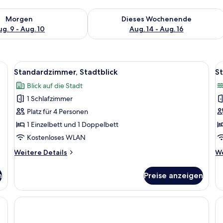
 - Aug. 9.
 Verfügbarkeit für morgen, Aug. 9 - Aug. 10.
Überprüfe die Verfügbarkeit für dies
Morgen
Dieses Wochenende
g. 9 - Aug. 10
Aug. 14 - Aug. 16
en, einem Balkon und Meerblick.
Alle
Ein Hotelzimmer mit zwei Betten, ein
Al
6
Standardzimmer, Stadtblick
S
Fotos
F
Blick auf die Stadt
für
f
1 Schlafzimmer
Standardzimmer,
S
Stadtblick
e
Platz für 4 Personen
anzeigen
M
1 Einzelbett und 1 Doppelbett
a
Kostenloses WLAN
Weitere
We
Weitere Details
We
Details
De
für
fü
n
Preise anzeigen
Standardzimmer,
St
Stadtblick
ei
Me
en, einem Balkon und Meerblick.