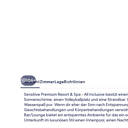
Spa
-
All
Inclusive
106+
Übersicht
Zimmer
Lage
Richtlinien
Sensitive Premium Resort & Spa - All Inclusive besitzt einen
Sonnenschirme, einen Volleyballplatz und eine Strandbar.
Wasserspaß pur. Wenn dir eher der Sinn nach Entspannung
Gesichtsbehandlungen und Körperbehandlungen verwöhnen
Bar/Lounge bietet ein entspanntes Ambiente für das ein od
Unterkunft im luxuriösen Stil einen Innenpool, einen Nach