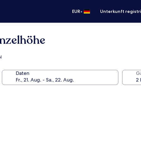
•
EUR
Unterkunft registr
anzelhöhe
l
Daten
G