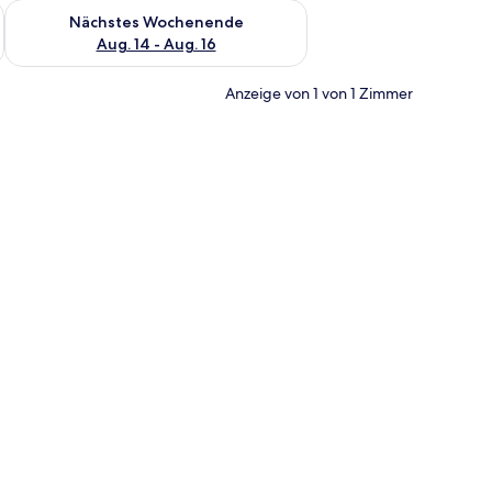
es Wochenende, Aug. 7 - Aug. 9.
Überprüfe die Verfügbarkeit für nächstes Wochenende, Aug. 1
Nächstes Wochenende
Aug. 14 - Aug. 16
Anzeige von 1 von 1 Zimmer