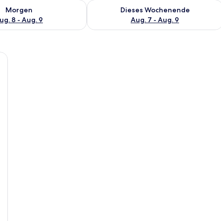
 - Aug. 8.
 Verfügbarkeit für morgen, Aug. 8 - Aug. 9.
Überprüfe die Verfügbarkeit für dies
Morgen
Dieses Wochenende
ug. 8 - Aug. 9
Aug. 7 - Aug. 9