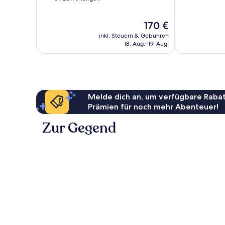
Wunderbar,
10,
41
Hervorragend,
Der
170 €
Bewertungen
64
Preis
Bewertungen
inkl. Steuern & Gebühren
beträgt
18. Aug.–19. Aug.
170 €
Melde dich an, um verfügbare Rabat
Prämien für noch mehr Abenteuer!
Zur Gegend