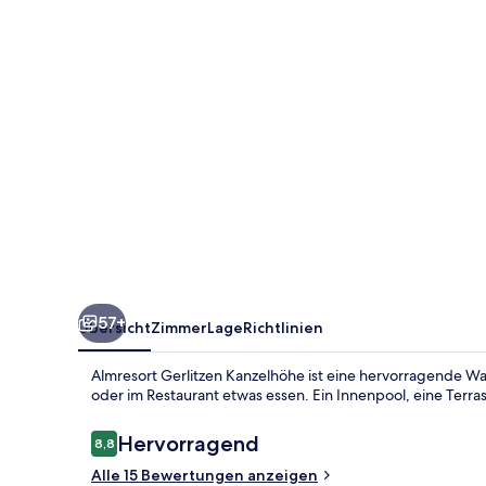
57+
Übersicht
Zimmer
Lage
Richtlinien
Almresort Gerlitzen Kanzelhöhe ist eine hervorragende Wa
oder im Restaurant etwas essen. Ein Innenpool, eine Terras
Bewertungen
Hervorragend
8,8
8,8 von 10.
Alle 15 Bewertungen anzeigen