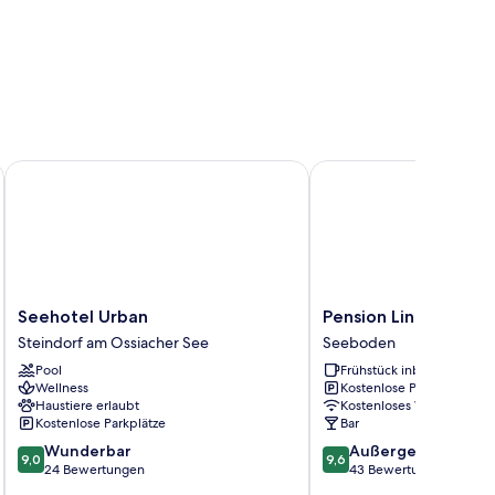
ino by IHG
Seehotel Urban
Pension Linder
Seehotel
Pension
Seehotel Urban
Pension Linder
Urban
Linder
Steindorf am Ossiacher See
Seeboden
Steindorf
Seeboden
Pool
Frühstück inbegriffen
am
Wellness
Kostenlose Parkplätze
Ossiacher
Haustiere erlaubt
Kostenloses WLAN
See
Kostenlose Parkplätze
Bar
9.0
9.6
Wunderbar
Außergewöhnlich
9,0
9,6
von
von
24 Bewertungen
43 Bewertungen
10,
10,