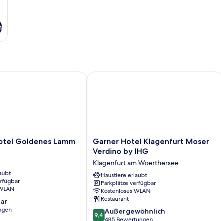
n
el Goldenes Lamm
Garner Hotel Klagenfurt Moser Verd
Garner
otel Goldenes Lamm
Garner Hotel Klagenfurt Moser
Hotel
Verdino by IHG
Klagenfurt
Klagenfurt am Woerthersee
Moser
aubt
Verdino
Haustiere erlaubt
erfügbar
Parkplätze verfügbar
by
 WLAN
Kostenloses WLAN
IHG
Restaurant
ar
Klagenfurt
ngen
9.4
am
Außergewöhnlich
9,4
von
Woerthersee
485 Bewertungen