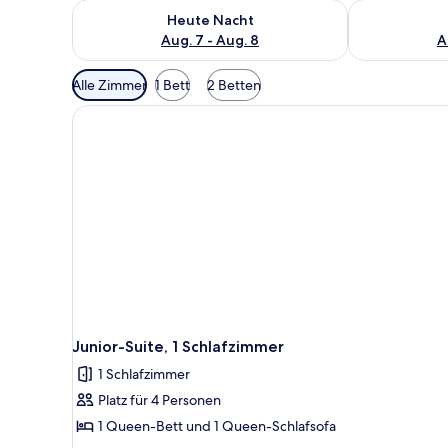
Überprüfe die Verfügbarkeit für heute Nacht, Aug. 7
Überprüfe die
Heute Nacht
Aug. 7 - Aug. 8
A
Verfügbare
Alle Zimmer
1 Bett
2 Betten
Filter
für
Zimmer
Junior-Suite, 1 Schlafzimmer
1 Schlafzimmer
Platz für 4 Personen
1 Queen-Bett und 1 Queen-Schlafsofa