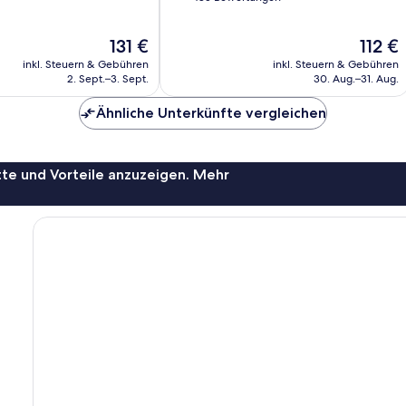
10,
Außergewöhnlich,
Der
Der
131 €
112 €
485
Preis
Preis
Bewertungen
inkl. Steuern & Gebühren
inkl. Steuern & Gebühren
beträgt
beträgt
2. Sept.–3. Sept.
30. Aug.–31. Aug.
131 €
112 €
Ähnliche Unterkünfte vergleichen
te und Vorteile anzuzeigen. Mehr