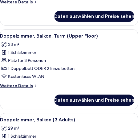
Weitere
Weitere Details
anzeigen
Details
für
Daten auswählen und Preise sehen
Doppelzimmer
zur
Einzelnutzung,
Alle
Schreibtisch, Verdunkelungsvorhänge
5
Balkon
Doppelzimmer, Balkon, Turm (Upper Floor)
Fotos
33 m²
für
1 Schlafzimmer
Doppelzimmer,
Balkon,
Platz für 3 Personen
Turm
1 Doppelbett ODER 2 Einzelbetten
(Upper
Kostenloses WLAN
Floor)
Weitere
Weitere Details
anzeigen
Details
für
Daten auswählen und Preise sehen
Doppelzimmer,
Balkon,
Turm
Alle
Ein Balkon mit weißen Korbstühlen und
5
(Upper
Doppelzimmer, Balkon (3 Adults)
Fotos
Floor)
29 m²
für
1 Schlafzimmer
Doppelzimmer,