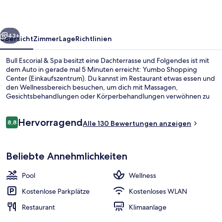
rück
Weiter
43+
Übersicht
Zimmer
Lage
Richtlinien
Bull Escorial & Spa besitzt eine Dachterrasse und Folgendes ist mit
dem Auto in gerade mal 5 Minuten erreicht: Yumbo Shopping
Center (Einkaufszentrum). Du kannst im Restaurant etwas essen und
den Wellnessbereich besuchen, um dich mit Massagen,
Gesichtsbehandlungen oder Körperbehandlungen verwöhnen zu
lassen. Ein Außenpool, eine Poolbar und ein Fitnesscenter gehören
ebenfalls zum Angebot.
Bewertungen
Hervorragend
8,8
Alle 130 Bewertungen anzeigen
8,8 von 10.
Außenpool, Liegestühle
Beliebte Annehmlichkeiten
Pool
Wellness
Kostenlose Parkplätze
Kostenloses WLAN
Restaurant
Klimaanlage