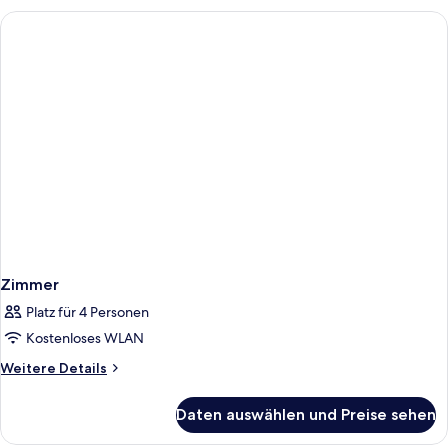
Zimmer
Platz für 4 Personen
Kostenloses WLAN
Weitere
Weitere Details
Details
für
Daten auswählen und Preise sehen
Zimmer