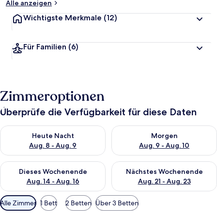
Alle anzeigen
Wichtigste Merkmale
(12)
Für Familien
(6)
Zimmeroptionen
Überprüfe die Verfügbarkeit für diese Daten
Überprüfe die Verfügbarkeit für heute Nacht, Aug. 8 - Aug. 9.
Überprüfe die Verfügbarkeit f
Heute Nacht
Morgen
Aug. 8 - Aug. 9
Aug. 9 - Aug. 10
Überprüfe die Verfügbarkeit für dieses Wochenende, Aug. 14 -
Überprüfe die Verfügbarkeit f
Dieses Wochenende
Nächstes Wochenende
Aug. 14 - Aug. 16
Aug. 21 - Aug. 23
Verfügbare
Alle Zimmer
1 Bett
2 Betten
Über 3 Betten
Filter