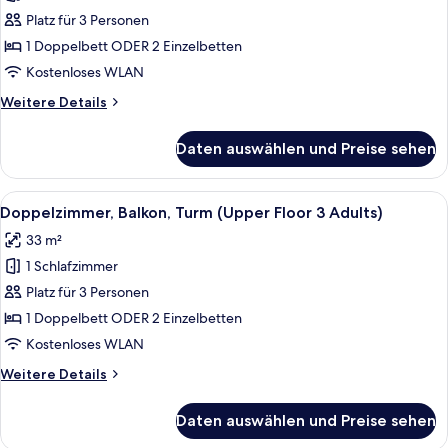
Balkon
Platz für 3 Personen
(3
1 Doppelbett ODER 2 Einzelbetten
Adults)
Kostenloses WLAN
anzeigen
Weitere
Weitere Details
Details
für
Daten auswählen und Preise sehen
Doppelzimmer,
Balkon
(3
Alle
Schreibtisch, Verdunkelungsvorhänge
5
Adults)
Doppelzimmer, Balkon, Turm (Upper Floor 3 Adults)
Fotos
33 m²
für
1 Schlafzimmer
Doppelzimmer,
Balkon,
Platz für 3 Personen
Turm
1 Doppelbett ODER 2 Einzelbetten
(Upper
Kostenloses WLAN
Floor
Weitere
Weitere Details
3
Details
Adults)
für
Daten auswählen und Preise sehen
Doppelzimmer,
anzeigen
Balkon,