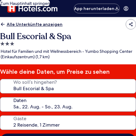
Zum Hauptinhalt springen
App herunterladen
Alle Unterkünfte anzeigen
Bull Escorial & Spa
3.0-
Sterne-
Hotel für Familien und mit Wellnessbereich - Yumbo Shopping Center
Unterkunft
(Einkaufszentrum) (1,7 km)
Wähle deine Daten, um Preise zu sehen
Wo soll’s hingehen?
Daten
Gäste