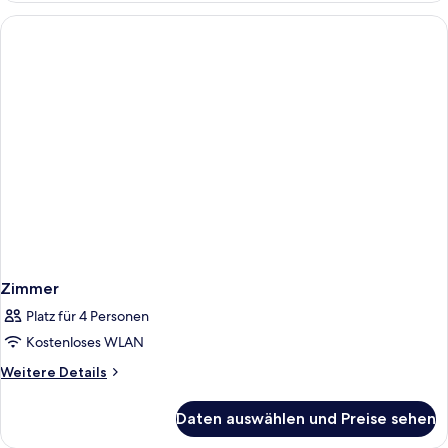
Turm
(Upper
Floor
3
Adults)
Zimmer
Platz für 4 Personen
Kostenloses WLAN
Weitere
Weitere Details
Details
für
Daten auswählen und Preise sehen
Zimmer