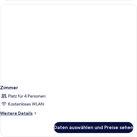
Zimmer
Platz für 4 Personen
Kostenloses WLAN
Weitere
Weitere Details
Details
für
Daten auswählen und Preise sehen
Zimmer