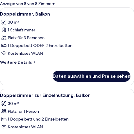
für
Anzeige von 8 von 8 Zimmern
Zimmer
Alle
Ein Balkon mit weißen Korbstühlen und
5
Doppelzimmer, Balkon
Fotos
30 m²
für
1 Schlafzimmer
Doppelzimmer,
Balkon
Platz für 3 Personen
anzeigen
1 Doppelbett ODER 2 Einzelbetten
Kostenloses WLAN
Weitere
Weitere Details
Details
für
Daten auswählen und Preise sehen
Doppelzimmer,
Balkon
Alle
Ein Balkon mit weißen Korbstühlen und
6
Doppelzimmer zur Einzelnutzung, Balkon
Fotos
30 m²
für
Platz für 1 Person
Doppelzimmer
zur
1 Doppelbett und 2 Einzelbetten
Einzelnutzung,
Kostenloses WLAN
Balkon