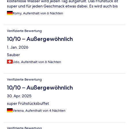
kostenlose Wasser wird jeden Tag aufgefüllt. Das Frühstück ist
super und für jeden Geschmack etwas dabei. Es wird auch bis
zum Schluss immer wieder aufgefüllt. Die Dachterrasse mit dem
Romy, Aufenthalt von 6 Nächten
Pool ist mega. Es gibt ausreichend Sitzgelegenheiten. Auch
frische Handtücher sind immer ausreichend da. Das Personal ist
super freundlich und sehr hilfsbereit. Öffis sind in unmittelbarer
Verifizierte Bewertung
Nähe und auch zu Fuß ist es nicht weit in die Stadt. Wir haben
uns rundum wohlgefühlt und würden es auf jeden Fall weiter
10/10 – Außergewöhnlich
empfehlen.
1. Jan. 2026
Sauber
Udo, Aufenthalt von 6 Nächten
Verifizierte Bewertung
10/10 – Außergewöhnlich
30. Apr. 2025
super Frühstücksbuffet
Verena, Aufenthalt von 4 Nächten
Verifizierte Bewertung