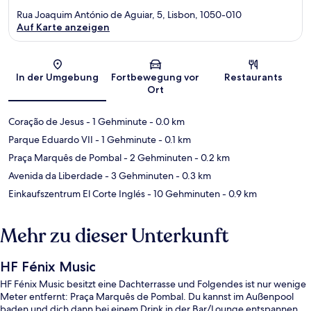
Rua Joaquim António de Aguiar, 5, Lisbon, 1050-010
Auf Karte anzeigen
Karte
In der Umgebung
Fortbewegung vor
Restaurants
Ort
Coração de Jesus
- 1 Gehminute
- 0.0 km
Parque Eduardo VII
- 1 Gehminute
- 0.1 km
Praça Marquês de Pombal
- 2 Gehminuten
- 0.2 km
Avenida da Liberdade
- 3 Gehminuten
- 0.3 km
Einkaufszentrum El Corte Inglés
- 10 Gehminuten
- 0.9 km
Mehr zu dieser Unterkunft
HF Fénix Music
HF Fénix Music besitzt eine Dachterrasse und Folgendes ist nur wenige
Meter entfernt: Praça Marquês de Pombal. Du kannst im Außenpool
baden und dich dann bei einem Drink in der Bar/Lounge entspannen.