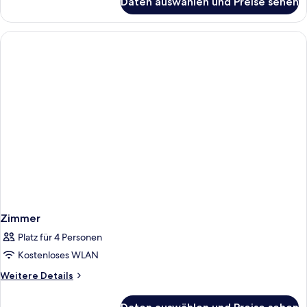
Daten auswählen und Preise sehen
Economy-
Doppel-
oder
-
Zweibettzimmer
Zimmer
Platz für 4 Personen
Kostenloses WLAN
Weitere
Weitere Details
Details
für