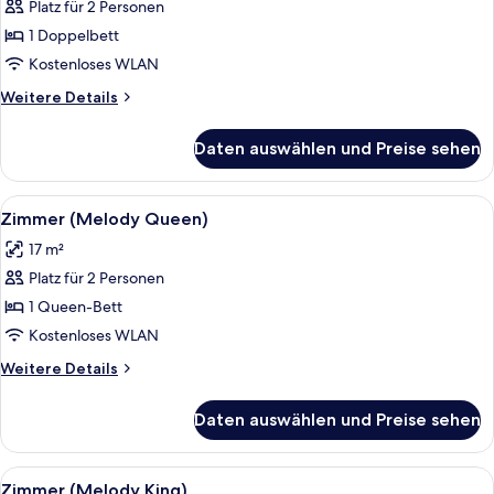
Platz für 2 Personen
Doppelzimmer
(Melody)
1 Doppelbett
anzeigen
Kostenloses WLAN
Weitere
Weitere Details
Details
für
Daten auswählen und Preise sehen
Doppelzimmer
(Melody)
Alle
Ein Hotelzimmer mit einem großen Bet
4
Zimmer (Melody Queen)
Fotos
17 m²
für
Platz für 2 Personen
Zimmer
(Melody
1 Queen-Bett
Queen)
Kostenloses WLAN
anzeigen
Weitere
Weitere Details
Details
für
Daten auswählen und Preise sehen
Zimmer
(Melody
Queen)
Alle
Ein modernes Hotelzimmer mit einem gr
5
Zimmer (Melody King)