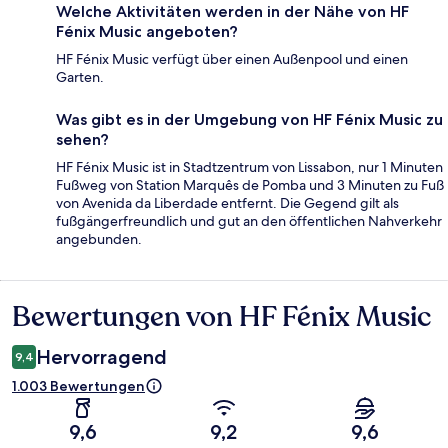
Welche Aktivitäten werden in der Nähe von HF
Fénix Music angeboten?
HF Fénix Music verfügt über einen Außenpool und einen
Garten.
Was gibt es in der Umgebung von HF Fénix Music zu
sehen?
HF Fénix Music ist in Stadtzentrum von Lissabon, nur 1 Minuten
Fußweg von Station Marquês de Pomba und 3 Minuten zu Fuß
von Avenida da Liberdade entfernt. Die Gegend gilt als
fußgängerfreundlich und gut an den öffentlichen Nahverkehr
angebunden.
Bewertungen von HF Fénix Music
Bewertungen
Hervorragend
9,4
1.003 Bewertungen
9,6
9,2
9,6