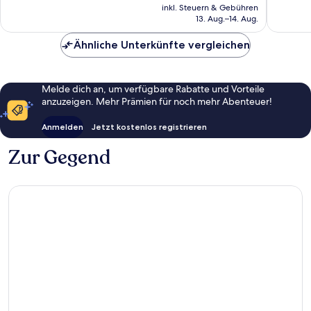
Preis
inkl. Steuern & Gebühren
beträgt
13. Aug.–14. Aug.
129 €
Ähnliche Unterkünfte vergleichen
Melde dich an, um verfügbare Rabatte und Vorteile
anzuzeigen. Mehr Prämien für noch mehr Abenteuer!
Anmelden
Jetzt kostenlos registrieren
Zur Gegend