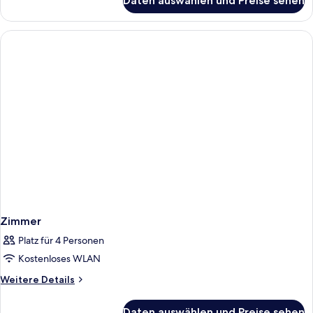
Daten auswählen und Preise sehen
Zimmer
Zimmer
Platz für 4 Personen
Kostenloses WLAN
Weitere
Weitere Details
Details
für
Daten auswählen und Preise sehen