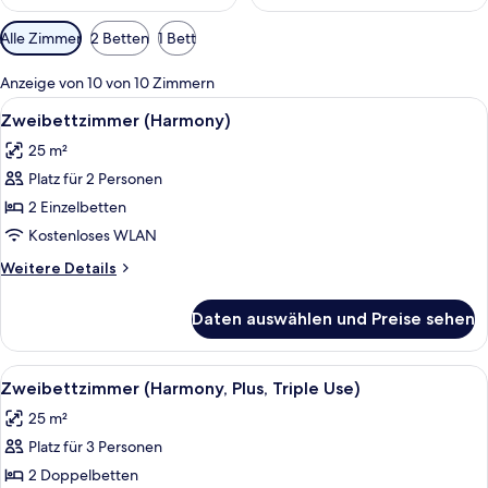
Verfügbare
Alle Zimmer
2 Betten
1 Bett
Filter
für
Anzeige von 10 von 10 Zimmern
Zimmer
Alle
Ein Hotelzimmer mit zwei Betten, ein
5
Zweibettzimmer (Harmony)
Fotos
25 m²
für
Platz für 2 Personen
Zweibettzimmer
(Harmony)
2 Einzelbetten
anzeigen
Kostenloses WLAN
Weitere
Weitere Details
Details
für
Daten auswählen und Preise sehen
Zweibettzimmer
(Harmony)
Alle
Ein Hotelzimmer mit zwei Betten, wei
5
Zweibettzimmer (Harmony, Plus, Triple Use)
Fotos
25 m²
für
Platz für 3 Personen
Zweibettzimmer
(Harmony,
2 Doppelbetten