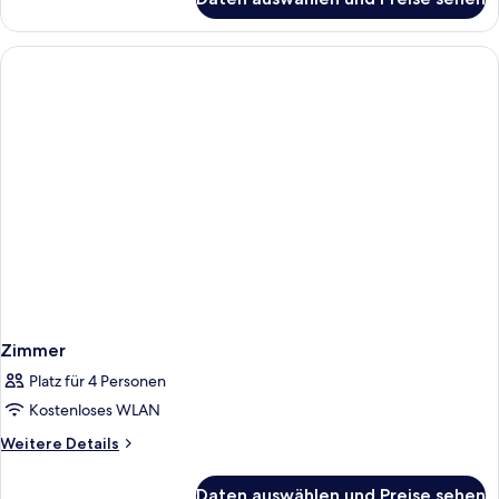
Zimmer
Zimmer
Platz für 4 Personen
Kostenloses WLAN
Weitere
Weitere Details
Details
für
Daten auswählen und Preise sehen