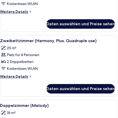
Plus,
Kostenloses WLAN
Triple
Weitere
Weitere Details
Use)
Details
anzeigen
für
Daten auswählen und Preise sehen
Zweibettzimmer
(Harmony,
Plus,
Alle
Ein Hotelzimmer mit zwei Betten, wei
5
Triple
Zweibettzimmer (Harmony, Plus, Quadruple use)
Fotos
Use)
25 m²
für
Platz für 4 Personen
Zweibettzimmer
(Harmony,
2 Doppelbetten
Plus,
Kostenloses WLAN
Quadruple
Weitere
Weitere Details
use)
Details
anzeigen
für
Daten auswählen und Preise sehen
Zweibettzimmer
(Harmony,
Plus,
Alle
Ein modernes Hotelzimmer mit einem gr
5
Quadruple
Doppelzimmer (Melody)
Fotos
use)
18 m²
für