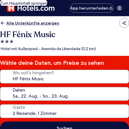
Zum Hauptinhalt springen
App herunterladen
Alle Unterkünfte anzeigen
HF Fénix Music
3.0-
Sterne-
Hotel mit Außenpool - Avenida da Liberdade (0,2 km)
Unterkunft
Wähle deine Daten, um Preise zu sehen
Wo soll’s hingehen?
Daten
Gäste
Suchen