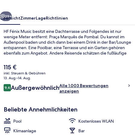
rück
Weiter
39+
Übersicht
Zimmer
Lage
Richtlinien
HF Fénix Music besitzt eine Dachterrasse und Folgendes ist nur
wenige Meter entfernt: Praça Marquês de Pombal. Du kannst im
Außenpool baden und dich dann bei einem Drink in der Bar/Lounge
entspannen. Eine Poolbar, eine Terrasse und ein Garten gehören
ebenfalls zum Angebot. Andere Reisende schätzen die fußläufige
Entfernung zu den öffentlichen Verkehrsmitteln: Zur Station
Marquês de Pomba sind es nur wenige Schritte und zur Haltestelle
Der
115 €
Rua Conselheiro Fernando Sousa sind es 9 Gehminuten.
aktuelle
inkl. Steuern & Gebühren
Preis
13. Aug.–14. Aug.
Außenpool
beträgt
Bewertungen
Alle 1.003 Bewertungen
Außergewöhnlich
115 €.
9,4
9,4 von 10.
anzeigen
Beliebte Annehmlichkeiten
Pool
Kostenloses WLAN
Klimaanlage
Bar