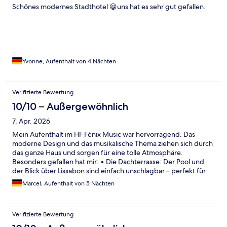
Schönes modernes Stadthotel 😀uns hat es sehr gut gefallen.
Yvonne, Aufenthalt von 4 Nächten
Verifizierte Bewertung
10/10 – Außergewöhnlich
7. Apr. 2026
Mein Aufenthalt im HF Fénix Music war hervorragend. Das
moderne Design und das musikalische Thema ziehen sich durch
das ganze Haus und sorgen für eine tolle Atmosphäre.
Besonders gefallen hat mir: • Die Dachterrasse: Der Pool und
der Blick über Lissabon sind einfach unschlagbar – perfekt für
einen Drink zum Sonnenuntergang. • Die Zimmer: Sehr stylisch,
Marcel, Aufenthalt von 5 Nächten
sauber und mit top Sound-System ausgestattet. • Die Lage:
Super zentral am Praça de Marquês de Pombal, man kommt
überall schnell hin. Das Personal war zudem sehr freundlich und
Verifizierte Bewertung
aufmerksam. Ich komme definitiv gerne wieder!