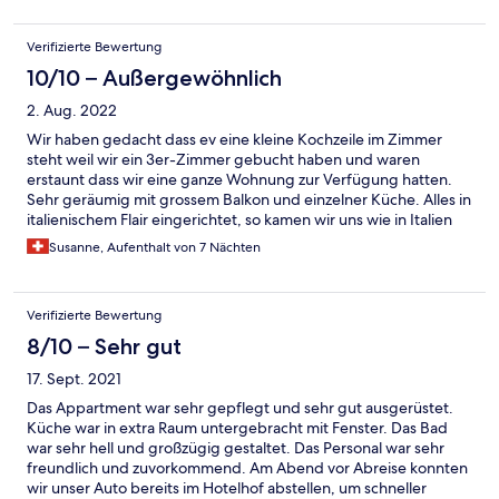
Verifizierte Bewertung
10/10 – Außergewöhnlich
2. Aug. 2022
Wir haben gedacht dass ev eine kleine Kochzeile im Zimmer
steht weil wir ein 3er-Zimmer gebucht haben und waren
erstaunt dass wir eine ganze Wohnung zur Verfügung hatten.
Sehr geräumig mit grossem Balkon und einzelner Küche. Alles in
italienischem Flair eingerichtet, so kamen wir uns wie in Italien
vor.. Das Frühstücksbuffet war sehr leckerund es wurde immer
Susanne, Aufenthalt von 7 Nächten
sofort aufgefüllt. Sehr freundliches, aufmerksames Personal.
Das Parkhaus ist zwar ein paar Schritte vom Hotel entfernt, aber
man erreicht es gut und auch die Ein- und Ausfahrt klappt
Verifizierte Bewertung
wunderbar. Zum Ein- und Ausladen des Gepäcks kann man
super in den Holel-Hinterhof fahren und gut wenden. Es waren
8/10 – Sehr gut
wunderbare 7Nächte die wir im Rialto in Binz verbracht haben
17. Sept. 2021
und werden das nächste Mal wieder gerne bei Ihnen buchen.
Das Appartment war sehr gepflegt und sehr gut ausgerüstet.
Küche war in extra Raum untergebracht mit Fenster. Das Bad
war sehr hell und großzügig gestaltet. Das Personal war sehr
freundlich und zuvorkommend. Am Abend vor Abreise konnten
wir unser Auto bereits im Hotelhof abstellen, um schneller