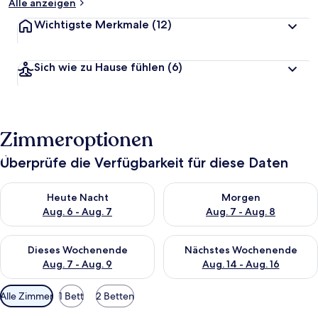
Alle anzeigen
Wichtigste Merkmale
(12)
Sich wie zu Hause fühlen
(6)
Zimmeroptionen
Überprüfe die Verfügbarkeit für diese Daten
Überprüfe die Verfügbarkeit für heute Nacht, Aug. 6 - Aug. 7.
Überprüfe die Verfügbarkeit f
Heute Nacht
Morgen
Aug. 6 - Aug. 7
Aug. 7 - Aug. 8
Überprüfe die Verfügbarkeit für dieses Wochenende, Aug. 7 - 
Überprüfe die Verfügbarkeit f
Dieses Wochenende
Nächstes Wochenende
Aug. 7 - Aug. 9
Aug. 14 - Aug. 16
Verfügbare
Alle Zimmer
1 Bett
2 Betten
Filter