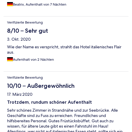
packen zu können. Unser Balkon ging auf Hauptstraße. Wer
Beatrix, Aufenthalt von 7 Nächten
lärmempfindlich ist , wird evtl. von den Geräuschen der
umliegenden Restaurants und der morgendlichen Anlieferung
gestört, da diese bei geöffnetem Fenster hörbar sind. Wer
Verifizierte Bewertung
ruhiger wohnen will, sollte Zimmer auf Rückseite buchen.
8/10 – Sehr gut
3. Okt. 2020
Wie der Name es verspricht, strahlt das Hotel italienisches Flair
aus.
Aufenthalt von 2 Nächten
Verifizierte Bewertung
10/10 – Außergewöhnlich
17. März 2020
Trotzdem, rundum schöner Aufenthalt
Sehr schönes Zimmer in Strandnähe und zur Seebrücke. Alle
Geschäfte sind zu Fuss zu erreichen. Freundliches und
hilfsbereites Personal. Gutes Früstücksbüffet. Gut auch zu
wissen, für ältere Leute gibt es einen Fahrstuhl im Haus!
Allerdings, wer nicht auf italienisches Essen steht, sollte sich ein