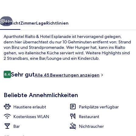
Esplanade
rück
Weiter
46+
Übersicht
Zimmer
Lage
Richtlinien
Aparthotel Rialto & Hotel Esplanade ist hervorragend gelegen,
denn hier übernachtest du nur 10 Gehminuten entfernt von: Strand
von Binz und Strandpromenade. Wer Hunger hat, kann ins Rialto
gehen, wo italienische Küche serviert wird. Weitere Highlights sind
2 Strandbars, eine Bar/Lounge und ein Kinderclub.
Bewertungen
Sehr gut
8,4
Alle 45 Bewertungen anzeigen
8,4 von 10.
Basic-Doppelzimmer, 1 Doppelbett | Bl
Beliebte Annehmlichkeiten
Haustiere erlaubt
Parkplätze verfügbar
Kostenloses WLAN
Restaurant
Bar
Nichtraucher