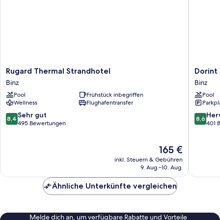
Rugard
Dorint
Rugard Thermal Strandhotel
Dorint
Thermal
Seehote
Binz
Binz
Strandhotel
Binz-
Pool
Frühstück inbegriffen
Pool
Binz
Therme
Wellness
Flughafentransfer
Parkpl
Binz/Rü
Binz
8.4
8.6
Sehr gut
Her
8,4
8,6
von
von
495 Bewertungen
401 
10,
10,
Sehr
Hervorr
Der
165 €
gut,
401
Preis
495
Bewert
inkl. Steuern & Gebühren
beträgt
Bewertungen
9. Aug.–10. Aug.
165 €
Ähnliche Unterkünfte vergleichen
Melde dich an, um verfügbare Rabatte und Vorteile