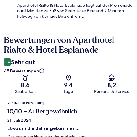
Aparthotel Rialto & Hotel Esplanade liegt auf der Promenade,
nur 1 Minuten zu Fuß von Seebrücke Binz und 2 Minuten
Fußweg von Kurhaus Binz entfernt.
Bewertungen von Aparthotel
Bewertungen
Rialto & Hotel Esplanade
Sehr gut
8,4
45 Bewertungen
8,6
9,4
8,2
Sauberkeit
Lage
Personal & Service
Bewertungen
Verifizierte Bewertung
10/10 – Außergewöhnlich
21. Juli 2024
Etwas in die Jahre gekommen…
Das beste am Hotel war die zentrale Lage.