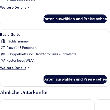
Kostenloses WLAN
Weitere
Weitere Details
Details
für
Daten auswählen und Preise sehen
Basic-
Studio
Alle
Ein Doppelbett mit weißen Bettwäsche
9
Basic-Suite
Fotos
1 Schlafzimmer
für
Platz für 3 Personen
Basic-
Suite
1 Doppelbett und 1 Komfort-Einzel-Schlafsofa
anzeigen
Kostenloses WLAN
Weitere
Weitere Details
Details
für
Daten auswählen und Preise sehen
Basic-
Suite
Ähnliche Unterkünfte
Rugard Thermal Strandhotel
Dorint S