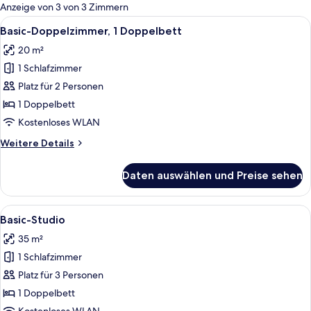
für
Anzeige von 3 von 3 Zimmern
Zimmer
Alle
Ein Hotelzimmer mit Bett, Schreibtisch
14
Basic-Doppelzimmer, 1 Doppelbett
Fotos
20 m²
für
1 Schlafzimmer
Basic-
Doppelzimmer,
Platz für 2 Personen
1
1 Doppelbett
Doppelbett
Kostenloses WLAN
anzeigen
Weitere
Weitere Details
Details
für
Daten auswählen und Preise sehen
Basic-
Doppelzimmer,
1
Alle
Ein Doppelbett mit ordentlich bezoge
6
Doppelbett
Basic-Studio
Fotos
35 m²
für
1 Schlafzimmer
Basic-
Studio
Platz für 3 Personen
anzeigen
1 Doppelbett