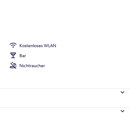
rbettzimmer | Minibar, Zimmersafe, Schreibtisch, Verdunkelungsvorhänge
Kostenloses WLAN
Bar
Nichtraucher