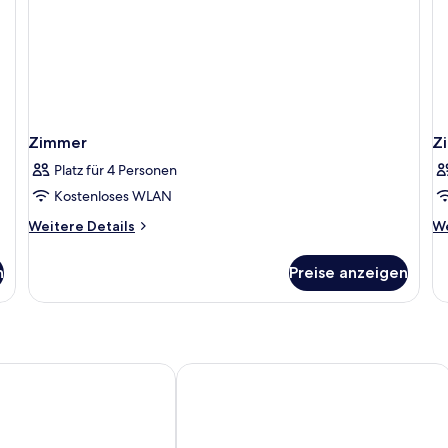
Zimmer
Z
Platz für 4 Personen
Kostenloses WLAN
Weitere
We
Weitere Details
We
Details
De
für
fü
n
Preise anzeigen
Zimmer
Z
tel Dublin by The Unlimited Collection
The Fleet