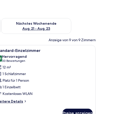
es Wochenende, Aug. 14 - Aug. 16.
Überprüfe die Verfügbarkeit für nächstes Wochenende, Aug. 2
Nächstes Wochenende
Aug. 21 - Aug. 23
Anzeige von 9 von 9 Zimmern
m Schreibtisch mit Telefon und einem Bild an der Wand.
le
Ein Hotelzimmer mit einem großen Bett, eine
4
tandard-Einzelzimmer
otos
Hervorragend
ür
8
8,8 von 10
(33
33 Bewertungen
tandard-
Bewertungen)
12 m²
inzelzimmer
1 Schlafzimmer
nzeigen
Platz für 1 Person
1 Einzelbett
Kostenloses WLAN
itere
itere Details
tails
r
Preise anzeigen