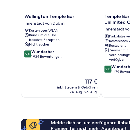
Wellington
Temple
Wellington Temple Bar
Temple Bar 
Temple
Bar
Unlimited C
Innenstadt von Dublin
Bar
Hotel
Innenstadt vo
Kostenloses WLAN
Innenstadt
Dublin
Rund um die Uhr
von
by
Parkplätze v
besetzte Rezeption
Kostenloses
Dublin
The
Nichtraucher
Restaurant
Unlimited
Zimmer mit
9.0
Wunderbar
Collection
9,0
Verbindungs
von
1.934 Bewertungen
Innenstadt
verfügbar
10,
von
9.0
Wunderb
Wunderbar,
Dublin
9,0
von
1.479 Bewe
1.934
10,
Bewertungen
Der
117 €
Wunderbar,
Preis
1.479
inkl. Steuern & Gebühren
beträgt
24. Aug.–25. Aug.
Bewertungen
117 €
Melde dich an, um verfügbare Rabat
Prämien für noch mehr Abenteuer!