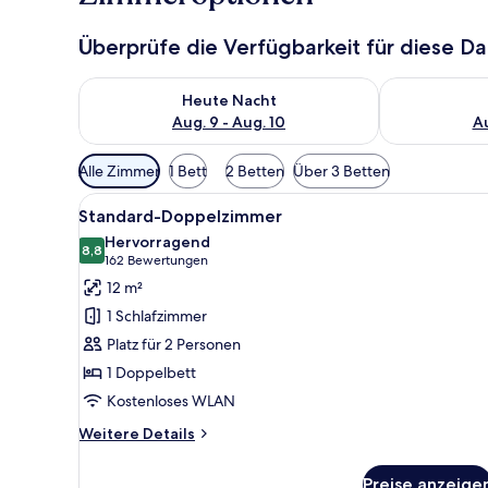
Überprüfe die Verfügbarkeit für diese D
Überprüfe die Verfügbarkeit für heute Nacht, Aug. 9
Überprüfe die
Heute Nacht
Aug. 9 - Aug. 10
Au
Verfügbare
Alle Zimmer
1 Bett
2 Betten
Über 3 Betten
Filter
Alle
Ein Hotelzimmer mit Bett, Schr
für
7
Standard-Doppelzimmer
Fotos
Zimmer
Hervorragend
für
8,8
8,8 von 10
(162
162 Bewertungen
Standard-
Bewertungen)
12 m²
Doppelzimmer
1 Schlafzimmer
anzeigen
Platz für 2 Personen
1 Doppelbett
Kostenloses WLAN
Weitere
Weitere Details
Details
für
Preise anzeige