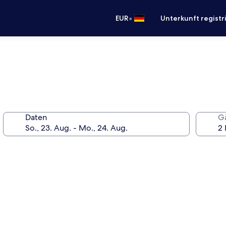
•
EUR
Unterkunft registr
Daten
G