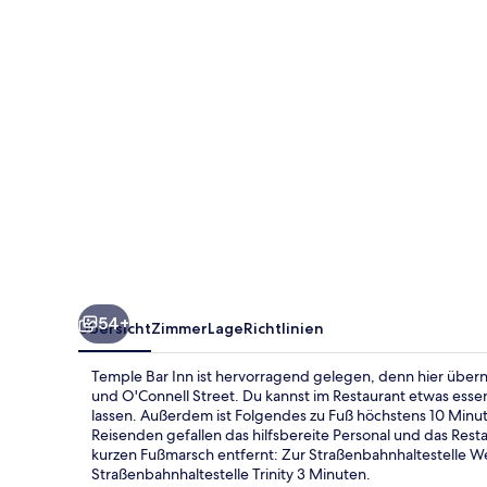
54+
Übersicht
Zimmer
Lage
Richtlinien
Temple Bar Inn ist hervorragend gelegen, denn hier übern
und O'Connell Street. Du kannst im Restaurant etwas esse
lassen. Außerdem ist Folgendes zu Fuß höchstens 10 Minut
Reisenden gefallen das hilfsbereite Personal und das Resta
kurzen Fußmarsch entfernt: Zur Straßenbahnhaltestelle We
Straßenbahnhaltestelle Trinity 3 Minuten.