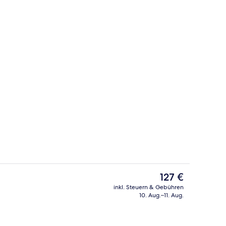
Restaurant
Der
127 €
aktuelle
inkl. Steuern & Gebühren
Preis
10. Aug.–11. Aug.
ch
Fassade der Unterkunft
beträgt
127 €.