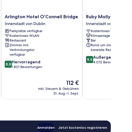
Arlington
Ruby
Arlington Hotel O'Connell Bridge
Ruby Molly Hotel Du
Hotel
Molly
Innenstadt von Dublin
Innenstadt von Dublin
O'Connell
Hotel
Parkplätze verfügbar
Kostenloses WLAN
Bridge
Dublin
Kostenloses WLAN
Klimaanlage
Innenstadt
by
Restaurant
Bar
von
IHG
Zimmer mit
Rund um die Uhr
Dublin
Innenstadt
Verbindungstür
besetzte Rezeption
von
verfügbar
9.4
Außergewöhnlich
Dublin
9,4
8.8
Hervorragend
von
4.072 Bewertungen
8,8
von
1.801 Bewertungen
10,
10,
Außergewöhnlich,
Hervorragend,
4.072
Der
112 €
1.801
Bewertungen
Preis
Bewertungen
inkl. Steuern & Gebühren
inkl. S
beträgt
31. Aug.–1. Sept.
112 €
Anmelden
Jetzt kostenlos registrieren