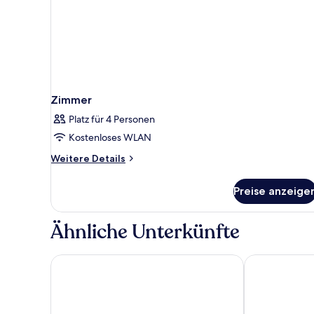
Zimmer
Platz für 4 Personen
Kostenloses WLAN
Weitere
Weitere Details
Details
für
Preise anzeige
Zimmer
Ähnliche Unterkünfte
Wellington Temple Bar
Temple Bar Ho