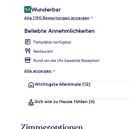
Bewertungen
Wunderbar
9,0
9,0 von 10.
Alle 1.190 Bewertungen anzeigen
Standard-Vie
Beliebte Annehmlichkeiten
Parkplätze verfügbar
Restaurant
Rund um die Uhr besetzte Rezeption
Alle anzeigen
Wichtigste Merkmale
(12)
Sich wie zu Hause fühlen
(6)
Zimmeroptionen