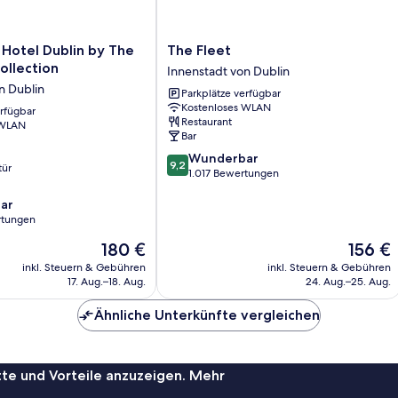
The
Hotel Dublin by The
The Fleet
Fleet
ollection
Innenstadt von Dublin
Innenstadt
n Dublin
Parkplätze verfügbar
von
Kostenloses WLAN
erfügbar
Dublin
Restaurant
 WLAN
Bar
9.2
Wunderbar
9,2
tür
von
1.017 Bewertungen
10,
ar
Wunderbar,
rtungen
1.017
Bewertungen
Der
Der
180 €
156 €
Preis
Preis
inkl. Steuern & Gebühren
inkl. Steuern & Gebühren
beträgt
beträgt
17. Aug.–18. Aug.
24. Aug.–25. Aug.
180 €
156 €
Ähnliche Unterkünfte vergleichen
te und Vorteile anzuzeigen. Mehr