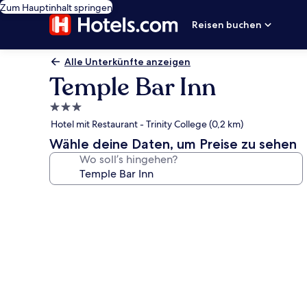
Zum Hauptinhalt springen
Reisen buchen
Alle Unterkünfte anzeigen
Temple Bar Inn
3.0-
Sterne-
Hotel mit Restaurant - Trinity College (0,2 km)
Unterkunft
Wähle deine Daten, um Preise zu sehen
Wo soll’s hingehen?
Fotogalerie
von
Temple
Bar
Inn