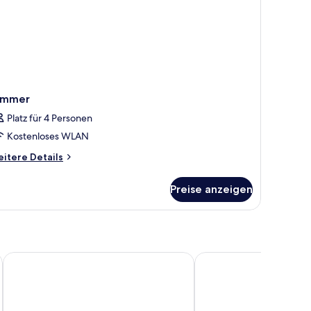
immer
Platz für 4 Personen
Kostenloses WLAN
itere
itere Details
tails
r
Preise anzeigen
immer
Arlington Hotel O'Connell Bridge
Ruby Molly Hotel Dubl