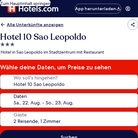
Zum Hauptinhalt springen
App herunterladen
Alle Unterkünfte anzeigen
Hotel 10 Sao Leopoldo
3.0-
Sterne-
Hotel in Sao Leopoldo im Stadtzentrum mit Restaurant
Unterkunft
Wähle deine Daten, um Preise zu sehen
Wo soll’s hingehen?
Daten
Gäste
Suchen