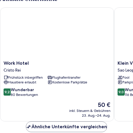
Work Hotel
Klein Vi
Work
Klein
Work Hotel
Klein 
Hotel
Ville
Cristo Rei
Sao Leo
Cristo
São
Frühstück inbegriffen
Flughafentransfer
Pool
Rei
Leopold
Haustiere erlaubt
Kostenlose Parkplätze
Parkpl
Sao
Leopold
9.2
9.0
Wunderbar
Wun
9,2
9,0
Centro
von
von
80 Bewertungen
116 
10,
10,
Der
50 €
Wunderbar,
Wunder
Preis
80
116
inkl. Steuern & Gebühren
beträgt
23. Aug.–24. Aug.
Bewertungen
Bewert
50 €
Ähnliche Unterkünfte vergleichen