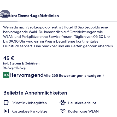
rück
Weiter
35+
Übersicht
Zimmer
Lage
Richtlinien
Wenn du nach Sao Leopoldo reist, ist Hotel 10 Sao Leopoldo eine
hervorragende Wahl. Du kannst dich auf Gratisleistungen wie
WLAN und Parkplätze ohne Service freuen. Täglich von 06:30 Uhr
bis 09:30 Uhr wird ein im Preis inbegriffenes kontinentales
Frühstück serviert. Eine Snackbar und ein Garten gehören ebenfalls
zum Angebot.
Der
45 €
aktuelle
inkl. Steuern & Gebühren
Preis
16. Aug.–17. Aug.
Tägliches inbegriffenes kontinentales
beträgt
Bewertungen
Hervorragend
8,6
Alle 265 Bewertungen anzeigen
45 €.
8,6 von 10.
Beliebte Annehmlichkeiten
Frühstück inbegriffen
Haustiere erlaubt
Kostenlose Parkplätze
Kostenloses WLAN