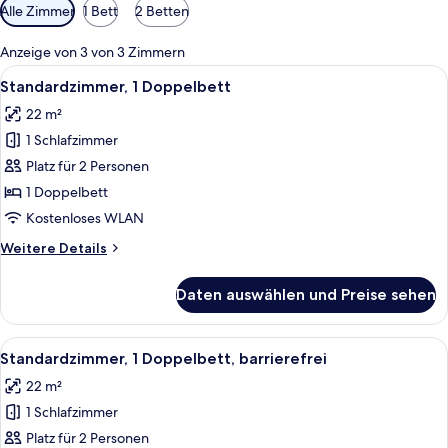
Verfügbare
Alle Zimmer
1 Bett
2 Betten
Filter
für
Anzeige von 3 von 3 Zimmern
Zimmer
Alle
Ein Hotelzimmer mit Bett, Schreibtisc
6
Standardzimmer, 1 Doppelbett
Fotos
22 m²
für
1 Schlafzimmer
Standardzimmer,
1
Platz für 2 Personen
Doppelbett
1 Doppelbett
anzeigen
Kostenloses WLAN
Weitere
Weitere Details
Details
für
Daten auswählen und Preise sehen
Standardzimmer,
1
Doppelbett
Alle
Ein Hotelzimmer mit einem Bett, einem
5
Standardzimmer, 1 Doppelbett, barrierefrei
Fotos
22 m²
für
1 Schlafzimmer
Standardzimmer,
1
Platz für 2 Personen