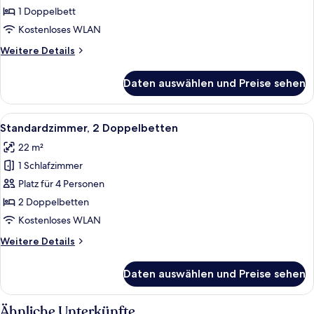
Doppelbett,
1 Doppelbett
barrierefrei
Kostenloses WLAN
anzeigen
Weitere
Weitere Details
Details
für
Daten auswählen und Preise sehen
Standardzimmer,
1
Doppelbett,
Alle
Ein Hotelzimmer mit zwei Betten, ein
6
barrierefrei
Standardzimmer, 2 Doppelbetten
Fotos
22 m²
für
1 Schlafzimmer
Standardzimmer,
2 Doppelbetten
Platz für 4 Personen
anzeigen
2 Doppelbetten
Kostenloses WLAN
Weitere
Weitere Details
Details
für
Daten auswählen und Preise sehen
Standardzimmer,
2 Doppelbetten
Ähnliche Unterkünfte