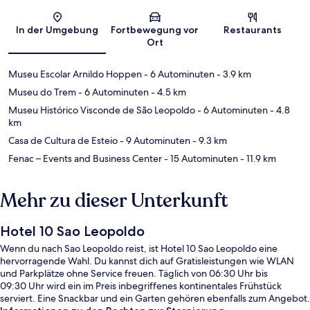
Karte
In der Umgebung
Fortbewegung vor
Restaurants
Ort
Museu Escolar Arnildo Hoppen
- 6 Autominuten
- 3.9 km
Museu do Trem
- 6 Autominuten
- 4.5 km
Museu Histórico Visconde de São Leopoldo
- 6 Autominuten
- 4.8
km
Casa de Cultura de Esteio
- 9 Autominuten
- 9.3 km
Fenac – Events and Business Center
- 15 Autominuten
- 11.9 km
Mehr zu dieser Unterkunft
Hotel 10 Sao Leopoldo
Wenn du nach Sao Leopoldo reist, ist Hotel 10 Sao Leopoldo eine
hervorragende Wahl. Du kannst dich auf Gratisleistungen wie WLAN
und Parkplätze ohne Service freuen. Täglich von 06:30 Uhr bis
09:30 Uhr wird ein im Preis inbegriffenes kontinentales Frühstück
serviert. Eine Snackbar und ein Garten gehören ebenfalls zum Angebot.