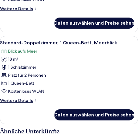
Bett
Weitere
Weitere Details
anzeigen
Details
für
Daten auswählen und Preise sehen
Economy-
Doppelzimmer,
1
Alle
Ein Hotelzimmer mit Bett, Schreibtisc
5
Queen-
Standard-Doppelzimmer, 1 Queen-Bett, Meerblick
Fotos
Bett
Blick aufs Meer
für
18 m²
Standard-
Doppelzimmer,
1 Schlafzimmer
1
Platz für 2 Personen
Queen-
1 Queen-Bett
Bett,
Kostenloses WLAN
Meerblick
Weitere
Weitere Details
anzeigen
Details
für
Daten auswählen und Preise sehen
Standard-
Doppelzimmer,
1
Ähnliche Unterkünfte
Queen-