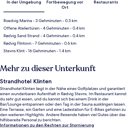
In der Umgebung
Fortbewegung vor
Restaurants
Ort
Roedvig Marina
- 3 Gehminuten
- 0.3 km
Offene Ateliertüren
- 4 Gehminuten
- 0.4 km
Rødvig Sand Strand
- 4 Gehminuten
- 0.4 km
Rødvig Flintovn
- 7 Gehminuten
- 0.6 km
Stevns Klint
- 16 Gehminuten
- 1.4 km
Mehr zu dieser Unterkunft
Strandhotel Klinten
Strandhotel Klinten liegt in der Nähe eines Golfplatzes und garantiert
einen wunderbaren Aufenthalt in Rødvig Stevns. Im Restaurant kannst
du sehr gut essen, und du kannst sich bei einem Drink in der
Bar/Lounge entspannen oder den Tag in der Sauna ausklingen lassen.
Eine Terrasse, ein Garten und eine Ladestation für E-Bikes gehören zu
den weiteren Highlights. Andere Reisende haben viel Gutes über das
hilfsbereite Personal zu berichten.
Informationen zu den Rechten zur Stornierung