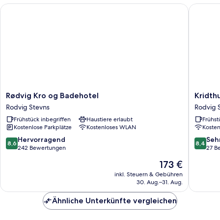
Bett,
Rødvig Kro og Badehotel
Kridthus
Meerblick
Rødvig
Kridthus
Rødvig Kro og Badehotel
Kridth
Kro
Rodvig
Rodvig Stevns
Rodvig 
og
Stevns
Frühstück inbegriffen
Haustiere erlaubt
Frühst
Badehotel
Kostenlose Parkplätze
Kostenloses WLAN
Koste
Rodvig
Stevns
8.6
8.4
Hervorragend
Seh
8,6
8,4
von
von
242 Bewertungen
27 B
10,
10,
Der
173 €
Hervorragend,
Sehr
Preis
242
gut,
inkl. Steuern & Gebühren
beträgt
30. Aug.–31. Aug.
Bewertungen
27
173 €
Bewert
Ähnliche Unterkünfte vergleichen