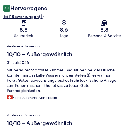
Hervorragend
8,8
667 Bewertungen
8,8
8,6
8,8
Sauberkeit
Lage
Personal & Service
Bewertungen
Verifizierte Bewertung
10/10 – Außergewöhnlich
31. Juli 2026
Sauberes recht grosses Zimmer; Bad sauber, bei der Dusche
konnte man das kalte Wasser nicht einstellen (!), es war nur
heiss. Gutes, abwechslungsreiches Frühstück. Schöne Anlage
zum Ferien machen. Eher etwas zu teuer. Gute
Parkmöglichkeiten.
Piero, Aufenthalt von 1 Nacht
Verifizierte Bewertung
10/10 – Außergewöhnlich