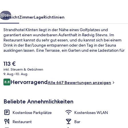
rück
Weiter
38+
Übersicht
Zimmer
Lage
Richtlinien
Strandhotel Klinten liegt in der Nähe eines Golfplatzes und
garantiert einen wunderbaren Aufenthalt in Rødvig Stevns. Im
Restaurant kannst du sehr gut essen, und du kannst sich bei einem
Drink in der Bar/Lounge entspannen oder den Tag in der Sauna
ausklingen lassen. Eine Terrasse, ein Garten und eine Ladestation für
E-Bikes gehören zu den weiteren Highlights. Andere Reisende
haben viel Gutes über das hilfsbereite Personal zu berichten.
Der
113 €
aktuelle
inkl. Steuern & Gebühren
Preis
9. Aug.–10. Aug.
Superior-Zimmer, Balkon, Meerblick | 
beträgt
Bewertungen
Hervorragend
8,8
Alle 667 Bewertungen anzeigen
113 €.
8,8 von 10.
Beliebte Annehmlichkeiten
Kostenlose Parkplätze
Kostenloses WLAN
Restaurant
Bar