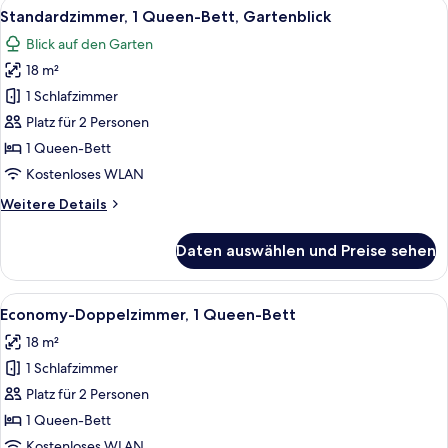
Alle
Ein Hotelzimmer mit Bett, Schreibtisch,
3
Standardzimmer, 1 Queen-Bett, Gartenblick
Fotos
Blick auf den Garten
für
18 m²
Standardzimmer,
1
1 Schlafzimmer
Queen-
Platz für 2 Personen
Bett,
1 Queen-Bett
Gartenblick
Kostenloses WLAN
anzeigen
Weitere
Weitere Details
Details
für
Daten auswählen und Preise sehen
Standardzimmer,
1
Queen-
Alle
Ein Zimmer mit Backsteinwand, einem B
3
Bett,
Economy-Doppelzimmer, 1 Queen-Bett
Fotos
Gartenblick
18 m²
für
1 Schlafzimmer
Economy-
Doppelzimmer,
Platz für 2 Personen
1
1 Queen-Bett
Queen-
Kostenloses WLAN