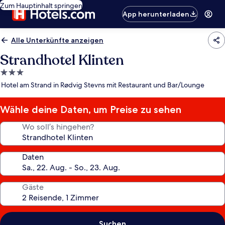
Zum Hauptinhalt springen
App herunterladen
Alle Unterkünfte anzeigen
Strandhotel Klinten
3.0-
Sterne-
Hotel am Strand in Rødvig Stevns mit Restaurant und Bar/Lounge
Unterkunft
Wähle deine Daten, um Preise zu sehen
Wo soll’s hingehen?
Daten
Gäste
Suchen