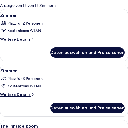
für
Anzeige von 13 von 13 Zimmern
Zimmer
Alle
Ein Hotelzimmer mit Bett, einem klei
19
Zimmer
Fotos
Platz für 2 Personen
für
Kostenloses WLAN
Zimmer
anzeigen
Weitere
Weitere Details
Details
für
Daten auswählen und Preise sehen
Zimmer
Alle
Ein modernes Hotelzimmer mit einem B
13
Zimmer
Fotos
Platz für 3 Personen
für
Kostenloses WLAN
Zimmer
anzeigen
Weitere
Weitere Details
Details
für
Daten auswählen und Preise sehen
Zimmer
Alle
Ein modernes Hotelzimmer mit einem g
4
The Innside Room