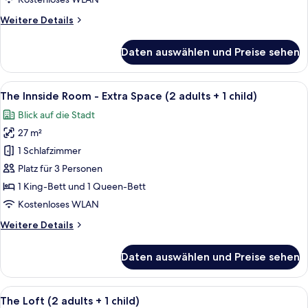
Weitere
Weitere Details
Details
für
Daten auswählen und Preise sehen
The
Loft
(3
Alle
Ein modernes Hotelzimmer mit begehb
4
adults)
The Innside Room - Extra Space (2 adults + 1 child)
Fotos
Blick auf die Stadt
für
27 m²
The
Innside
1 Schlafzimmer
Room
Platz für 3 Personen
-
1 King-Bett und 1 Queen-Bett
Extra
Kostenloses WLAN
Space
Weitere
Weitere Details
(2
Details
adults
für
Daten auswählen und Preise sehen
+
The
Innside
1
Room
Alle
Ein modernes Hotelzimmer mit einem g
child)
4
-
The Loft (2 adults + 1 child)