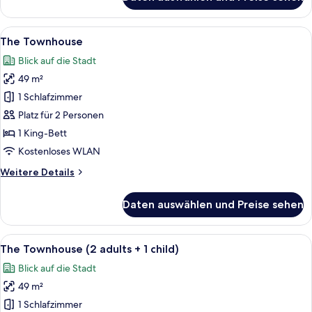
The
Loft
Alle
Ein modernes Wohnzimmer mit Essberei
5
The Townhouse
Fotos
Blick auf die Stadt
für
49 m²
The
Townhouse
1 Schlafzimmer
anzeigen
Platz für 2 Personen
1 King-Bett
Kostenloses WLAN
Weitere
Weitere Details
Details
für
Daten auswählen und Preise sehen
The
Townhouse
Alle
Ein modernes Wohnzimmer mit Essberei
5
The Townhouse (2 adults + 1 child)
Fotos
Blick auf die Stadt
für
49 m²
The
Townhouse
1 Schlafzimmer