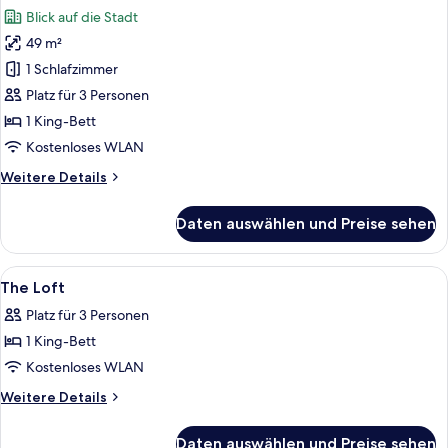
Fotos
anzeigen
Extra
Blick auf die Stadt
Space
für
(2
49 m²
The
adults
Loft
1 Schlafzimmer
+
(2
1
Platz für 3 Personen
child)
adults
1 King-Bett
+
Kostenloses WLAN
1
Weitere
Weitere Details
child)
Details
anzeigen
für
Daten auswählen und Preise sehen
The
Loft
(2
Alle
Ein Hotelzimmer mit einem großen Bett
4
adults
The Loft
Fotos
+
Platz für 3 Personen
1
für
child)
1 King-Bett
The
Loft
Kostenloses WLAN
anzeigen
Weitere
Weitere Details
Details
für
Daten auswählen und Preise sehen