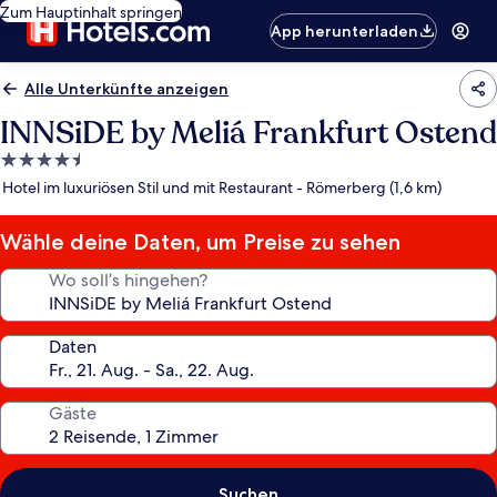
Zum Hauptinhalt springen
App herunterladen
Alle Unterkünfte anzeigen
INNSiDE by Meliá Frankfurt Ostend
4.5-
Sterne-
Hotel im luxuriösen Stil und mit Restaurant - Römerberg (1,6 km)
Unterkunft
Wähle deine Daten, um Preise zu sehen
Wo soll’s hingehen?
Daten
Gäste
Suchen