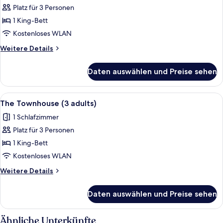
(2
Platz für 3 Personen
adults
1 King-Bett
+
Kostenloses WLAN
1
Weitere
Weitere Details
child)
Details
anzeigen
für
Daten auswählen und Preise sehen
The
Townhouse
(2
Alle
Ein modernes Wohnzimmer mit Essberei
5
adults
The Townhouse (3 adults)
Fotos
+
1 Schlafzimmer
1
für
child)
Platz für 3 Personen
The
Townhouse
1 King-Bett
(3
Kostenloses WLAN
adults)
Weitere
Weitere Details
anzeigen
Details
für
Daten auswählen und Preise sehen
The
Townhouse
(3
Ähnliche Unterkünfte