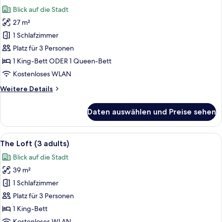
Fotos
Blick auf die Stadt
für
27 m²
The
Innside
1 Schlafzimmer
Room
Platz für 3 Personen
-
1 King-Bett ODER 1 Queen-Bett
Extra
Kostenloses WLAN
Space
Weitere
Weitere Details
(3
Details
adults)
für
Daten auswählen und Preise sehen
anzeigen
The
Innside
Room
Alle
Ein modernes Hotelzimmer mit einem g
4
-
The Loft (3 adults)
Fotos
Extra
Blick auf die Stadt
Space
für
(3
39 m²
The
adults)
Loft
1 Schlafzimmer
(3
Platz für 3 Personen
adults)
1 King-Bett
anzeigen
Kostenloses WLAN