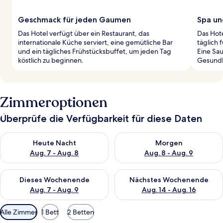
Geschmack für jeden Gaumen
Spa un
Das Hotel verfügt über ein Restaurant, das
Das Hote
internationale Küche serviert, eine gemütliche Bar
täglich 
und ein tägliches Frühstücksbuffet, um jeden Tag
Eine Sau
köstlich zu beginnen.
Gesundh
Zimmeroptionen
Überprüfe die Verfügbarkeit für diese Daten
Überprüfe die Verfügbarkeit für heute Nacht, Aug. 7 - Aug. 8.
Überprüfe die Verfügbarkeit f
Heute Nacht
Morgen
Aug. 7 - Aug. 8
Aug. 8 - Aug. 9
Überprüfe die Verfügbarkeit für dieses Wochenende, Aug. 7 - 
Überprüfe die Verfügbarkeit f
Dieses Wochenende
Nächstes Wochenende
Aug. 7 - Aug. 9
Aug. 14 - Aug. 16
Verfügbare
Alle Zimmer
1 Bett
2 Betten
Filter