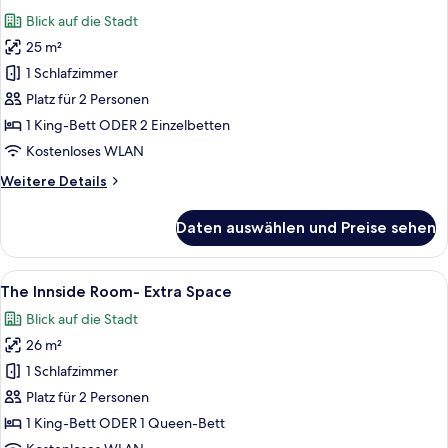
Fotos
Blick auf die Stadt
für
25 m²
The
Innside
1 Schlafzimmer
Room
Platz für 2 Personen
anzeigen
1 King-Bett ODER 2 Einzelbetten
Kostenloses WLAN
Weitere
Weitere Details
Details
für
Daten auswählen und Preise sehen
The
Innside
Room
Alle
Ein modernes Hotelzimmer mit begehb
4
The Innside Room- Extra Space
Fotos
Blick auf die Stadt
für
26 m²
The
Innside
1 Schlafzimmer
Room-
Platz für 2 Personen
Extra
1 King-Bett ODER 1 Queen-Bett
Space