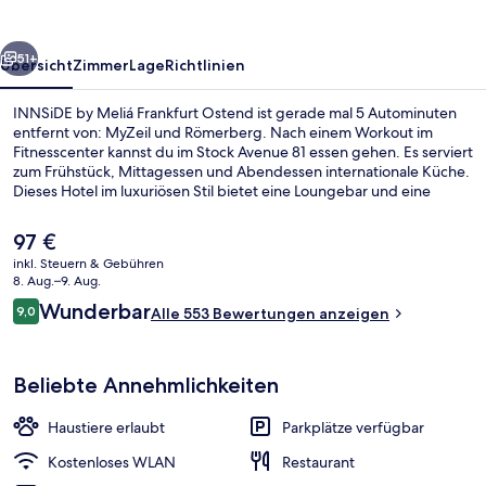
Ostend
rück
Weiter
51+
Übersicht
Zimmer
Lage
Richtlinien
INNSiDE by Meliá Frankfurt Ostend ist gerade mal 5 Autominuten
entfernt von: MyZeil und Römerberg. Nach einem Workout im
Fitnesscenter kannst du im Stock Avenue 81 essen gehen. Es serviert
zum Frühstück, Mittagessen und Abendessen internationale Küche.
Dieses Hotel im luxuriösen Stil bietet eine Loungebar und eine
Terrasse. Andere Reisende lieben das hilfsbereite Personal. Die
öffentlichen Verkehrsmittel sind nur einen kurzen Fußmarsch
Der
97 €
entfernt: Zur Straßenbahnhaltestelle
aktuelle
inkl. Steuern & Gebühren
Ostbahnhof/Sonnemannstraße sind es nur wenige Schritte und zur
Preis
8. Aug.–9. Aug.
Straßenbahnhaltestelle Zobelstraße 4 Minuten.
Tägliches Frühstücksbuffet gegen Ge
beträgt
Bewertungen
Wunderbar
9,0
Alle 553 Bewertungen anzeigen
97 €.
9,0 von 10.
Beliebte Annehmlichkeiten
Haustiere erlaubt
Parkplätze verfügbar
Kostenloses WLAN
Restaurant