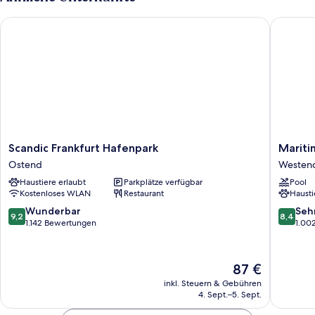
adults)
Scandic Frankfurt Hafenpark
Maritim 
Scandic
Maritim
Scandic Frankfurt Hafenpark
Mariti
Frankfurt
Hotel
Ostend
Westen
Hafenpark
Frankfur
Haustiere erlaubt
Parkplätze verfügbar
Pool
Ostend
Westen
Kostenloses WLAN
Restaurant
Hausti
Süd
9.2
8.4
Wunderbar
Seh
9,2
8,4
von
von
1.142 Bewertungen
1.00
10,
10,
Wunderbar,
Sehr
1.142
gut,
Der
87 €
Bewertungen
1.002
Preis
inkl. Steuern & Gebühren
Bewert
beträgt
4. Sept.–5. Sept.
87 €