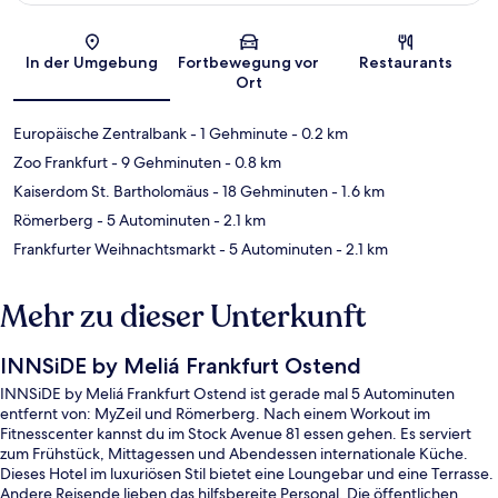
Karte
In der Umgebung
Fortbewegung vor
Restaurants
Ort
Europäische Zentralbank
- 1 Gehminute
- 0.2 km
Zoo Frankfurt
- 9 Gehminuten
- 0.8 km
Kaiserdom St. Bartholomäus
- 18 Gehminuten
- 1.6 km
Römerberg
- 5 Autominuten
- 2.1 km
Frankfurter Weihnachtsmarkt
- 5 Autominuten
- 2.1 km
Mehr zu dieser Unterkunft
INNSiDE by Meliá Frankfurt Ostend
INNSiDE by Meliá Frankfurt Ostend ist gerade mal 5 Autominuten
entfernt von: MyZeil und Römerberg. Nach einem Workout im
Fitnesscenter kannst du im Stock Avenue 81 essen gehen. Es serviert
zum Frühstück, Mittagessen und Abendessen internationale Küche.
Dieses Hotel im luxuriösen Stil bietet eine Loungebar und eine Terrasse.
Andere Reisende lieben das hilfsbereite Personal. Die öffentlichen