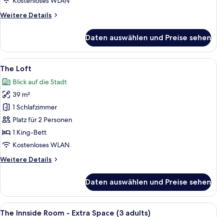
Kostenloses WLAN
anzeigen
Weitere
Weitere Details
Details
für
Daten auswählen und Preise sehen
The
Innside
Room-
Alle
Ein modernes Hotelzimmer mit einem g
4
Extra
The Loft
Fotos
Space
Blick auf die Stadt
für
39 m²
The
Loft
1 Schlafzimmer
anzeigen
Platz für 2 Personen
1 King-Bett
Kostenloses WLAN
Weitere
Weitere Details
Details
für
Daten auswählen und Preise sehen
The
Loft
Alle
Ein modernes Hotelzimmer mit begehb
4
The Innside Room - Extra Space (3 adults)