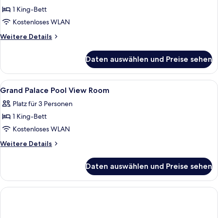
(Club)
1 King-Bett
anzeigen
Kostenloses WLAN
Weitere
Weitere Details
Details
für
Daten auswählen und Preise sehen
Premier-
Zimmer
(Club)
Alle
Ein Hotelzimmer mit Bett, Schreibtis
1
Grand Palace Pool View Room
Fotos
Platz für 3 Personen
für
1 King-Bett
Grand
Palace
Kostenloses WLAN
Pool
Weitere
Weitere Details
View
Details
für
Room
Daten auswählen und Preise sehen
Grand
anzeigen
Palace
Pool
View
Room