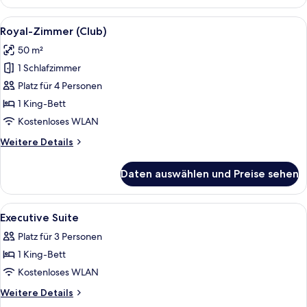
Zimmer,
Meerblick
Alle
Ein Hotelzimmer mit einem großen Bett
6
(Club)
Royal-Zimmer (Club)
Fotos
50 m²
für
1 Schlafzimmer
Royal-
Zimmer
Platz für 4 Personen
(Club)
1 King-Bett
anzeigen
Kostenloses WLAN
Weitere
Weitere Details
Details
für
Daten auswählen und Preise sehen
Royal-
Zimmer
(Club)
Alle
Ein formeller Speisesaal mit einem gro
1
Executive Suite
Fotos
Platz für 3 Personen
für
1 King-Bett
Executive
Suite
Kostenloses WLAN
anzeigen
Weitere
Weitere Details
Details