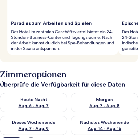
Paradies zum Arbeiten und Spielen
Episch
Das Hotel im zentralen Geschäftsviertel bietet ein 24-
Das Hote
Stunden-Business-Center und Tagungsräume. Nach
24-Stun
der Arbeit kannst du dich bei Spa-Behandlungen und
indische
in der Sauna entspannen.
genieße
Zimmeroptionen
Überprüfe die Verfügbarkeit für diese Daten
Überprüfe die Verfügbarkeit für heute Nacht, Aug. 6 - Aug. 7.
Überprüfe die Verfügbarkeit f
Heute Nacht
Morgen
Aug. 6 - Aug. 7
Aug. 7 - Aug. 8
Überprüfe die Verfügbarkeit für dieses Wochenende, Aug. 7 - 
Überprüfe die Verfügbarkeit f
Dieses Wochenende
Nächstes Wochenende
Aug. 7 - Aug. 9
Aug. 14 - Aug. 16