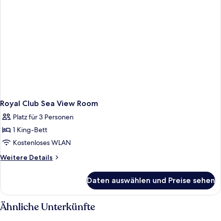
Royal Club Sea View Room
Platz für 3 Personen
1 King-Bett
Kostenloses WLAN
Weitere
Weitere Details
Details
für
Daten auswählen und Preise sehen
Royal
Club
Sea
Ähnliche Unterkünfte
View
Room