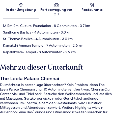
Karte
In der Umgebung
Fortbewegung vor
Restaurants
Ort
M.Rm.Rm. Cultural Foundation
- 8 Gehminuten
- 0.7 km
Santhome Basilica
- 4 Autominuten
- 3.0 km
St. Thomas Basilica
- 4 Autominuten
- 3.0 km
Kamakshi Amman Temple
- 7 Autominuten
- 2.6 km
Kapalishvara-Tempel
- 8 Autominuten
- 2.9 km
Mehr zu dieser Unterkunft
The Leela Palace Chennai
Du möchtest in bester Lage übernachten? Kein Problem, denn The
Leela Palace Chennai ist nur 10 Autominuten entfernt von: Chennai Citi
Center Mall und Tidel park. Besuche den Wellnessbereich und lass dich
mit Massagen, Ganzkörperwickeln oder Gesichtsbehandlungen
verwöhnen. Im Spectra, einem der 3 Restaurants, wird Frühstück,
Mittagessen und Abendessen serviert. Weitere Highlights wie ein
Außenpool, eine Bar/Lounge und Fitnessmöglichkeiten sprechen für