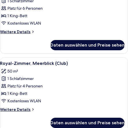
1 Schlafzimmer
Presidential-
Suite
Platz für 6 Personen
anzeigen
1 King-Bett
Kostenloses WLAN
Weitere
Weitere Details
Details
für
Daten auswählen und Preise sehen
Presidential-
Suite
Alle
Ein geräumiges Hotelzimmer mit einem
7
Royal-Zimmer, Meerblick (Club)
Fotos
50 m²
für
1 Schlafzimmer
Royal-
Zimmer,
Platz für 4 Personen
Meerblick
1 King-Bett
(Club)
Kostenloses WLAN
anzeigen
Weitere
Weitere Details
Details
für
Daten auswählen und Preise sehen
Royal-