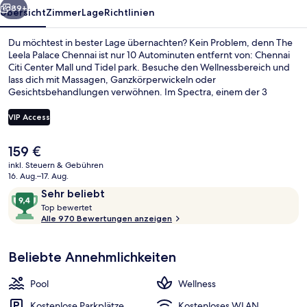
89+
Übersicht
Zimmer
Lage
Richtlinien
Du möchtest in bester Lage übernachten? Kein Problem, denn The
Leela Palace Chennai ist nur 10 Autominuten entfernt von: Chennai
Citi Center Mall und Tidel park. Besuche den Wellnessbereich und
lass dich mit Massagen, Ganzkörperwickeln oder
Gesichtsbehandlungen verwöhnen. Im Spectra, einem der 3
Restaurants, wird Frühstück, Mittagessen und Abendessen serviert.
Weitere Highlights wie ein Außenpool, eine Bar/Lounge und
VIP Access
Fitnessmöglichkeiten sprechen für dieses Hotel im luxuriösen Stil.
Andere Reisende haben viel Gutes über das hilfsbereite Personal zu
Der
159 €
berichten.
Garten
aktuelle
inkl. Steuern & Gebühren
Preis
16. Aug.–17. Aug.
beträgt
Bewertungen
9,4
Sehr beliebt
159 €.
T
von
Top bewertet
o
Alle 970 Bewertungen anzeigen
10,
p
Sehr
beliebt
Beliebte Annehmlichkeiten
b
e
w
Pool
Wellness
e
r
Kostenlose Parkplätze
Kostenloses WLAN