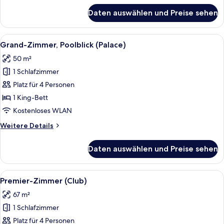
für
Daten auswählen und Preise sehen
Executive
Suite
Alle
Hochwertige Bettwaren, Minibar, Zimm
7
Grand-Zimmer, Poolblick (Palace)
Fotos
50 m²
für
1 Schlafzimmer
Grand-
Zimmer,
Platz für 4 Personen
Poolblick
1 King-Bett
(Palace)
Kostenloses WLAN
anzeigen
Weitere
Weitere Details
Details
für
Daten auswählen und Preise sehen
Grand-
Zimmer,
Poolblick
Alle
Ein Hotelzimmer mit einem Bett, eine
6
(Palace)
Premier-Zimmer (Club)
Fotos
67 m²
für
1 Schlafzimmer
Premier-
Zimmer
Platz für 4 Personen