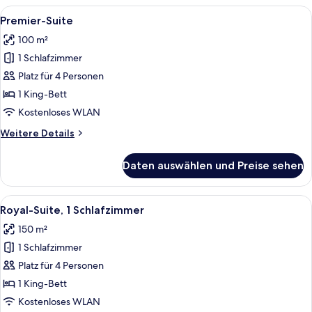
Alle
Ein Hotelzimmer mit einem großen Bett
6
Premier-Suite
Fotos
100 m²
für
1 Schlafzimmer
Premier-
Suite
Platz für 4 Personen
anzeigen
1 King-Bett
Kostenloses WLAN
Weitere
Weitere Details
Details
für
Daten auswählen und Preise sehen
Premier-
Suite
Alle
Ein Hotelzimmer mit einem Bett, zwei S
9
Royal-Suite, 1 Schlafzimmer
Fotos
150 m²
für
1 Schlafzimmer
Royal-
Suite,
Platz für 4 Personen
1
1 King-Bett
Schlafzimmer
Kostenloses WLAN