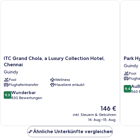
ITC Grand Chola, a Luxury Collection Hotel, Chennai
Park Hya
ITC
Park
ITC Grand Chola, a Luxury Collection Hotel,
Park H
Grand
Hyatt
Chennai
Guindy
Chola,
Chennai
Guindy
Pool
a
Guindy
Flugha
Luxury
Pool
Wellness
Flughafentransfer
Haustiere erlaubt
Collection
9.4
Auß
9,4
Hotel,
von
563 
9.0
Wunderbar
9,0
Chennai
10,
von
830 Bewertungen
Guindy
Außerge
10,
Der
146 €
563
Wunderbar,
Preis
Bewert
830
inkl. Steuern & Gebühren
beträgt
14. Aug.–15. Aug.
Bewertungen
146 €
Ähnliche Unterkünfte vergleichen