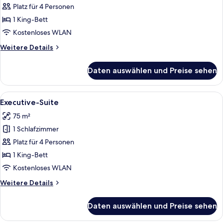
Twin
Zimmer,
Platz für 4 Personen
Bed)
1 King-
1 King-Bett
Bett
Kostenloses WLAN
(Palace,
Weitere
Weitere Details
King-
Details
Twin
für
Daten auswählen und Preise sehen
Grand-
Bed)
Zimmer,
anzeigen
1 King-
Alle
Ein Hotelzimmer mit Fernseher, einer 
7
Bett
Executive-Suite
Fotos
(Palace,
75 m²
King-
für
Twin
1 Schlafzimmer
Executive-
Bed)
Suite
Platz für 4 Personen
anzeigen
1 King-Bett
Kostenloses WLAN
Weitere
Weitere Details
Details
für
Daten auswählen und Preise sehen
Executive-
Suite