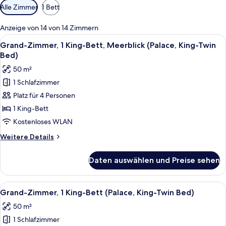
Verfügbare
Alle Zimmer
1 Bett
Filter
für
Anzeige von 14 von 14 Zimmern
Zimmer
Alle
Ein Hotelzimmer mit Bett, Schreibtisc
7
Grand-Zimmer, 1 King-Bett, Meerblick (Palace, King-Twin
Fotos
Bed)
für
50 m²
Grand-
1 Schlafzimmer
Zimmer,
Platz für 4 Personen
1 King-
Bett,
1 King-Bett
Meerblick
Kostenloses WLAN
(Palace,
Weitere
Weitere Details
King-
Details
Twin
für
Daten auswählen und Preise sehen
Grand-
Bed)
Zimmer,
anzeigen
1 King-
Alle
Ein Hotelzimmer mit einem großen Bet
8
Bett,
Grand-Zimmer, 1 King-Bett (Palace, King-Twin Bed)
Fotos
Meerblick
50 m²
(Palace,
für
King-
1 Schlafzimmer
Grand-