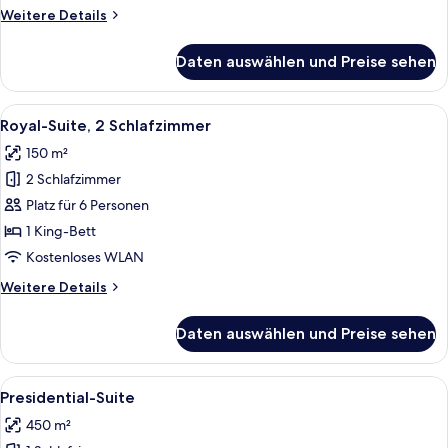
anzeigen
Weitere
Weitere Details
Details
für
Daten auswählen und Preise sehen
Royal-
Suite,
1
Alle
Ein Hotelzimmer mit einem großen Bett
6
Schlafzimmer
Royal-Suite, 2 Schlafzimmer
Fotos
150 m²
für
2 Schlafzimmer
Royal-
Suite,
Platz für 6 Personen
2 Schlafzimmer
1 King-Bett
anzeigen
Kostenloses WLAN
Weitere
Weitere Details
Details
für
Daten auswählen und Preise sehen
Royal-
Suite,
2 Schlafzimmer
Alle
Ein geräumiges Hotelzimmer mit einem
16
Presidential-Suite
Fotos
450 m²
für