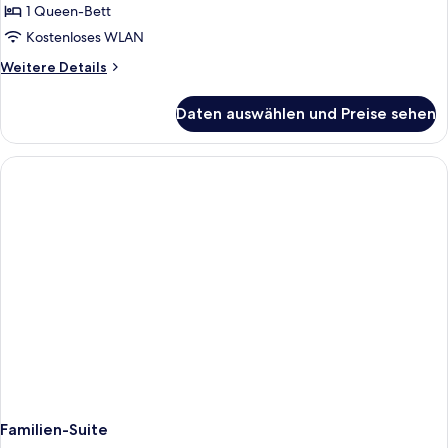
anzeigen
1 Queen-Bett
Kostenloses WLAN
Weitere
Weitere Details
Details
für
Daten auswählen und Preise sehen
Doppelzimmer
Familien-Suite