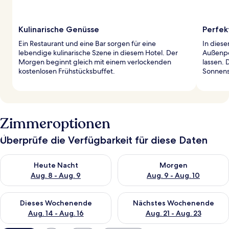
Kulinarische Genüsse
Perfek
Ein Restaurant und eine Bar sorgen für eine
In dies
lebendige kulinarische Szene in diesem Hotel. Der
Außenpo
Morgen beginnt gleich mit einem verlockenden
lassen. 
kostenlosen Frühstücksbuffet.
Sonnens
Zimmeroptionen
Überprüfe die Verfügbarkeit für diese Daten
Überprüfe die Verfügbarkeit für heute Nacht, Aug. 8 - Aug. 9.
Überprüfe die Verfügbarkeit f
Heute Nacht
Morgen
Aug. 8 - Aug. 9
Aug. 9 - Aug. 10
Überprüfe die Verfügbarkeit für dieses Wochenende, Aug. 14 -
Überprüfe die Verfügbarkeit f
Dieses Wochenende
Nächstes Wochenende
Aug. 14 - Aug. 16
Aug. 21 - Aug. 23