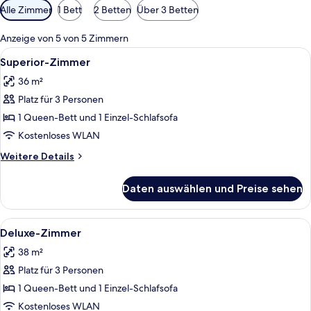
Verfügbare
Alle Zimmer
1 Bett
2 Betten
Über 3 Betten
Filter
für
Anzeige von 5 von 5 Zimmern
Zimmer
Alle
Ein Hotelzimmer mit hölzernem Kopfteil
6
Superior-Zimmer
Fotos
36 m²
für
Platz für 3 Personen
Superior-
Zimmer
1 Queen-Bett und 1 Einzel-Schlafsofa
anzeigen
Kostenloses WLAN
Weitere
Weitere Details
Details
für
Daten auswählen und Preise sehen
Superior-
Zimmer
Alle
Eine transparente Glasvase mit leucht
10
Deluxe-Zimmer
Fotos
38 m²
für
Platz für 3 Personen
Deluxe-
Zimmer
1 Queen-Bett und 1 Einzel-Schlafsofa
anzeigen
Kostenloses WLAN