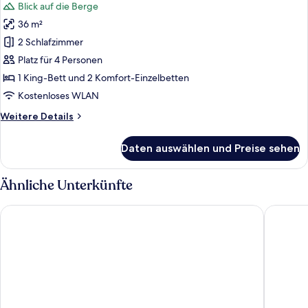
Blick auf die Berge
36 m²
2 Schlafzimmer
Platz für 4 Personen
1 King-Bett und 2 Komfort-Einzelbetten
Kostenloses WLAN
Weitere
Weitere Details
Details
für
Daten auswählen und Preise sehen
Familien-
Suite
Ähnliche Unterkünfte
Hotel Tannerhof
Hotel H