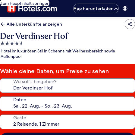
Zum Hauptinhalt springen
App herunterladen
Alle Unterkünfte anzeigen
Der Verdinser Hof
4.5-
Sterne-
Hotel im luxuriösen Stil in Schenna mit Wellnessbereich sowie
Unterkunft
Außenpool
Wähle deine Daten, um Preise zu sehen
Wo soll’s hingehen?
Daten
Gäste