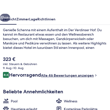
rück
Weiter
48+
Übersicht
Zimmer
Lage
Richtlinien
Genieße Schenna mit einem Aufenthalt im Der Verdinser Hof. Du
kannst im Restaurant etwas essen und den Wellnessbereich
besuchen, um dich mit Massagen, Ganzkörperwickeln oder
Maniküre und Pediküre verwöhnen zu lassen. Als weitere Highlights
bietet dieses Hotel im luxuriösen Stil einen Innenpool, einen
Außenpool und eine Poolbar.
Der
323 €
aktuelle
inkl. Steuern & Gebühren
Preis
9. Aug.–10. Aug.
Sauna, Whirlpool, Körperbehandlung
beträgt
Bewertungen
Hervorragend
8,6
Alle 46 Bewertungen anzeigen
323 €.
8,6 von 10.
Beliebte Annehmlichkeiten
Pool
Wellness
Haustiere erlaubt
Kostenlose Parkplätze