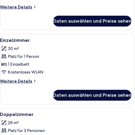
Weitere
Weitere Details
Details
für
Daten auswählen und Preise sehen
Deluxe-
Zimmer
Alle
Ein Hotelzimmer mit Bett, Nachttisch, 
6
Einzelzimmer
Fotos
30 m²
für
Platz für 1 Person
Einzelzimmer
anzeigen
1 Einzelbett
Kostenloses WLAN
Weitere
Weitere Details
Details
für
Daten auswählen und Preise sehen
Einzelzimmer
Alle
Ein Hotelzimmer mit einem Bett, einem
6
Doppelzimmer
Fotos
28 m²
für
Platz für 3 Personen
Doppelzimmer