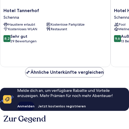
Hotel
Hotel
Hotel Tannerhof
Hotel 
Tannerhof
Hohenw
Schenna
Schenn
Schenna
Schenn
Haustiere erlaubt
Kostenlose Parkplätze
Pool
Kostenloses WLAN
Restaurant
Wellne
8.2
9.6
Sehr gut
Auß
8,2
9,6
von
von
29 Bewertungen
13 B
10,
10,
Sehr
Außerge
gut,
13
29
Bewert
Bewertungen
Ähnliche Unterkünfte vergleichen
Melde dich an, um verfügbare Rabatte und Vorteile
anzuzeigen. Mehr Prämien für noch mehr Abenteuer!
Anmelden
Jetzt kostenlos registrieren
Zur Gegend