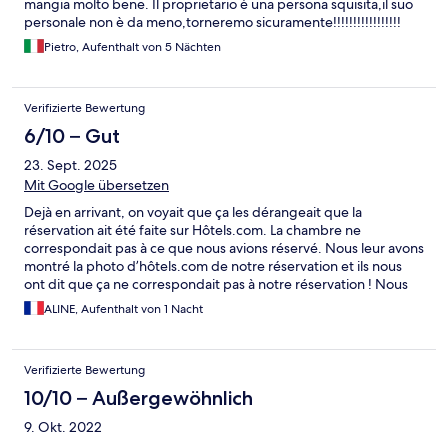
mangia molto bene. Il proprietario è una persona squisita,il suo
personale non è da meno,torneremo sicuramente!!!!!!!!!!!!!!!!!
Pietro, Aufenthalt von 5 Nächten
Verifizierte Bewertung
6/10 – Gut
23. Sept. 2025
Mit Google übersetzen
Dejà en arrivant, on voyait que ça les dérangeait que la
réservation ait été faite sur Hôtels.com. La chambre ne
correspondait pas à ce que nous avions réservé. Nous leur avons
montré la photo d’hôtels.com de notre réservation et ils nous
ont dit que ça ne correspondait pas à notre réservation ! Nous
avons eu une chambre au 1er avec vue à seulement quelques
ALINE, Aufenthalt von 1 Nacht
mètres sur le bâtiment d’en face et au dessus du parking alors
que la photo de votre site montrait une vue sur les montagnes.
Dommage car l’hôtel est bien mais nous n’avons pas profité
Verifizierte Bewertung
comme nous aurions dû. Nous n’avons eu aucun geste
commercial, ne serait-ce qu’une boisson par exemple. Je pense
10/10 – Außergewöhnlich
qu ils ne traitent pas de la même façon les clients qui réservent
9. Okt. 2022
sur les plateformes que ceux qui réservent en direct, en tout
cas, c’est l’impression que nous avons eue …