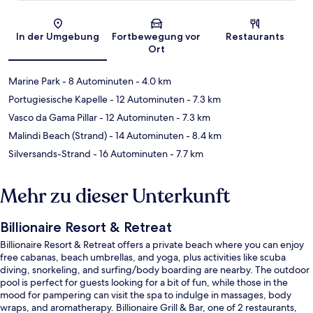
Karte
In der Umgebung
Fortbewegung vor
Restaurants
Ort
Marine Park
- 8 Autominuten
- 4.0 km
Portugiesische Kapelle
- 12 Autominuten
- 7.3 km
Vasco da Gama Pillar
- 12 Autominuten
- 7.3 km
Malindi Beach (Strand)
- 14 Autominuten
- 8.4 km
Silversands-Strand
- 16 Autominuten
- 7.7 km
Mehr zu dieser Unterkunft
Billionaire Resort & Retreat
Billionaire Resort & Retreat offers a private beach where you can enjoy
free cabanas, beach umbrellas, and yoga, plus activities like scuba
diving, snorkeling, and surfing/body boarding are nearby. The outdoor
pool is perfect for guests looking for a bit of fun, while those in the
mood for pampering can visit the spa to indulge in massages, body
wraps, and aromatherapy. Billionaire Grill & Bar, one of 2 restaurants,