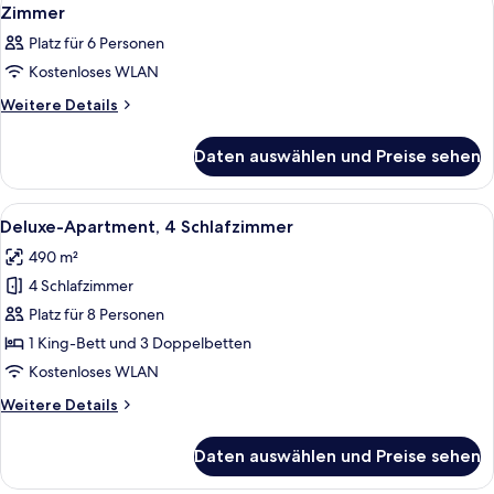
Alle
9
Zimmer
Fotos
Platz für 6 Personen
für
Kostenloses WLAN
Zimmer
anzeigen
Weitere
Weitere Details
Details
für
Daten auswählen und Preise sehen
Zimmer
Alle
Ein Essbereich mit einem für vier Pe
16
Deluxe-Apartment, 4 Schlafzimmer
Fotos
490 m²
für
4 Schlafzimmer
Deluxe-
Apartment,
Platz für 8 Personen
4 Schlafzimmer
1 King-Bett und 3 Doppelbetten
anzeigen
Kostenloses WLAN
Weitere
Weitere Details
Details
für
Daten auswählen und Preise sehen
Deluxe-
Apartment,