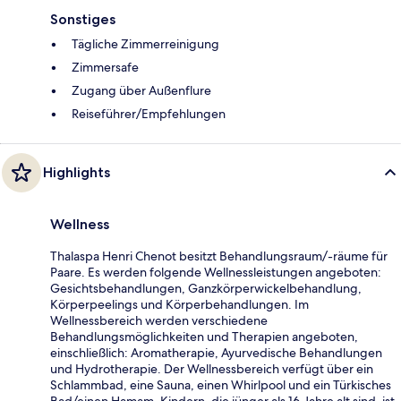
Sonstiges
Tägliche Zimmerreinigung
Zimmersafe
Zugang über Außenflure
Reiseführer/Empfehlungen
Highlights
Wellness
Thalaspa Henri Chenot besitzt Behandlungsraum/-räume für
Paare. Es werden folgende Wellnessleistungen angeboten:
Gesichtsbehandlungen, Ganzkörperwickelbehandlung,
Körperpeelings und Körperbehandlungen. Im
Wellnessbereich werden verschiedene
Behandlungsmöglichkeiten und Therapien angeboten,
einschließlich: Aromatherapie, Ayurvedische Behandlungen
und Hydrotherapie. Der Wellnessbereich verfügt über ein
Schlammbad, eine Sauna, einen Whirlpool und ein Türkisches
Bad/einen Hamam. Kindern, die jünger als 16 Jahre alt sind, ist