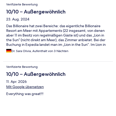
Verifizierte Bewertung
10/10 – Außergewöhnlich
23. Aug. 2024
Das Billionaire hat zwei Bereiche: das eigentliche Billionaire
Resort am Meer mit Appartements (22 insgesamt, von denen
aber 11 im Besitz von regelmäßigen Gäste ist) und das „Lion in
the Sun“ (nicht direkt am Meer), das Zimmer anbietet. Bei der
Buchung in Expedia landet man im „Lion in the Sun“. Im Lion in
the Sun gibt es mehrere Hütten, die je 4 Zimmer beinhalten.
Dr. Sara Olivia, Aufenthalt von 3 Nächten
Jede Hütte hat ihren eigenen Lounge Bereich mit Sofas und
einem eigenen Pool. Außerdem gibt es noch einen großen
gemeinschafts-Pool. Frühstück gibt es in dem Teil in dem man
Verifizierte Bewertung
übernachtet. Restaurant nur im Billionaire. Ein Shuttle Service
Transportiert einen wann immer man möchte von einem in den
10/10 – Außergewöhnlich
anderen Teil (600m Distanz). Der Strand am Billionaire ist felsig,
11. Apr. 2026
die Pools im „Lion in the Sun“ sind traumhaft und sehr ruhig,
perfekt zum entspannen. Das Fitnessstudio ist gut, hat aber
Mit Google übersetzen
leider kein WLAN. Das Personal ist super freundlich und
Everything was great!!!
bemüht. Wir können das Hotel weiter empfehlen. Der Strand
am Billionaire hingegen war etwas enttäuschend.