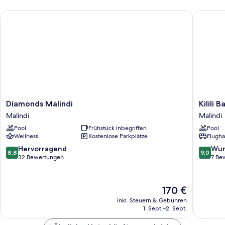
Diamonds Malindi
Kilili Ba
Diamonds
Kilili
Diamonds Malindi
Kilili 
Malindi
Baharini
Malindi
Malindi
Malindi
Resort
Pool
Frühstück inbegriffen
Pool
&
Wellness
Kostenlose Parkplätze
Flugha
Spa
Malindi
8.8
9.0
Hervorragend
Wun
8,8
9,0
von
von
32 Bewertungen
7 Be
10,
10,
Hervorragend,
Wunder
32
7
Der
170 €
Bewertungen
Bewert
Preis
inkl. Steuern & Gebühren
beträgt
1. Sept.–2. Sept.
170 €