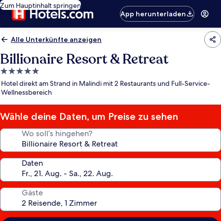
Zum Hauptinhalt springen
App herunterladen
Alle Unterkünfte anzeigen
Billionaire Resort & Retreat
5.0-
Sterne-
Hotel direkt am Strand in Malindi mit 2 Restaurants und Full-Service-
Unterkunft
Wellnessbereich
Wähle deine Daten, um Preise zu sehen
Wo soll’s hingehen?
Daten
Gäste