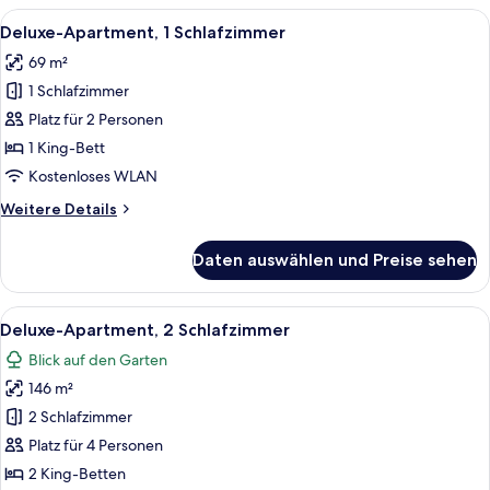
4 Schlafzimmer
Alle
Ein Schlafzimmer mit Bett, Nachttische
4
Deluxe-Apartment, 1 Schlafzimmer
Fotos
69 m²
für
1 Schlafzimmer
Deluxe-
Apartment,
Platz für 2 Personen
1
1 King-Bett
Schlafzimmer
Kostenloses WLAN
anzeigen
Weitere
Weitere Details
Details
für
Daten auswählen und Preise sehen
Deluxe-
Apartment,
1
Alle
Ein geräumiges Wohnzimmer mit weiße
7
Schlafzimmer
Deluxe-Apartment, 2 Schlafzimmer
Fotos
Blick auf den Garten
für
146 m²
Deluxe-
Apartment,
2 Schlafzimmer
2 Schlafzimmer
Platz für 4 Personen
anzeigen
2 King-Betten