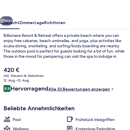
rück
Weiter
102+
Übersicht
Zimmer
Lage
Richtlinien
Billionaire Resort & Retreat offers a private beach where you can
enjoy free cabanas, beach umbrellas, and yoga, plus activities like
scuba diving, snorkeling, and surfing/body boarding are nearby.
The outdoor pool is perfect for guests looking for a bit of fun, while
those in the mood for pampering can visit the spa to indulge in
massages, body wraps, and aromatherapy. Billionaire Grill & Bar,
one of 2 restaurants, offers garden views and serves breakfast,
Der
420 €
lunch, and dinner. Other highlights at this luxurious hotel include 2
aktuelle
inkl. Steuern & Gebühren
bars/lounges, a beach bar, and a health club.
Preis
12. Aug.–13. Aug.
Außenpool, geöffnet von 08:00 Uhr b
beträgt
Bewertungen
Hervorragend
8,8
Alle 33 Bewertungen anzeigen
420 €.
8,8 von 10.
Beliebte Annehmlichkeiten
Pool
Frühstück inbegriffen
Wellness
Kostenlose Parkplätze