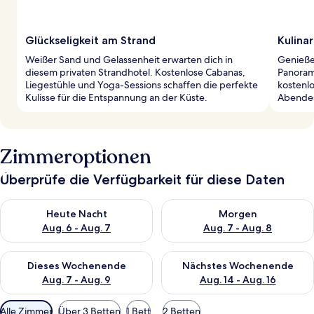
Glückseligkeit am Strand
Kulina
Weißer Sand und Gelassenheit erwarten dich in
Genieße 
diesem privaten Strandhotel. Kostenlose Cabanas,
Panorama
Liegestühle und Yoga-Sessions schaffen die perfekte
kostenlo
Kulisse für die Entspannung an der Küste.
Abende
Zimmeroptionen
Überprüfe die Verfügbarkeit für diese Daten
Überprüfe die Verfügbarkeit für heute Nacht, Aug. 6 - Aug. 7.
Überprüfe die Verfügbarkeit f
Heute Nacht
Morgen
Aug. 6 - Aug. 7
Aug. 7 - Aug. 8
Überprüfe die Verfügbarkeit für dieses Wochenende, Aug. 7 - 
Überprüfe die Verfügbarkeit f
Dieses Wochenende
Nächstes Wochenende
Aug. 7 - Aug. 9
Aug. 14 - Aug. 16
Verfügbare
Alle Zimmer
Über 3 Betten
1 Bett
2 Betten