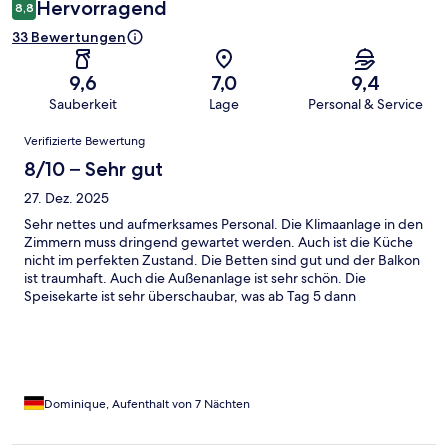
Hervorragend
8,8
33 Bewertungen
9,6
7,0
9,4
Sauberkeit
Lage
Personal & Service
Bewertungen
Verifizierte Bewertung
8/10 – Sehr gut
27. Dez. 2025
Sehr nettes und aufmerksames Personal. Die Klimaanlage in den
Zimmern muss dringend gewartet werden. Auch ist die Küche
nicht im perfekten Zustand. Die Betten sind gut und der Balkon
ist traumhaft. Auch die Außenanlage ist sehr schön. Die
Speisekarte ist sehr überschaubar, was ab Tag 5 dann
tatsächlich ein Problem darstellt. Beim Frühstück gibt es keinen
Käse und keine Wurst. Einige Baumaßnahmen während unseres
Aufenthaltes haben wir als sehr störend empfunden. Aber
aufgrund der Schönheit der Anlage würden wir tatsächlich
wiederkommen. Das Spa war in Ordnung.
Dominique, Aufenthalt von 7 Nächten