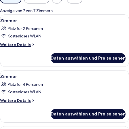
Filter
für
Anzeige von 7 von 7 Zimmern
Zimmer
Alle
Ein Hotelzimmer mit Bett, einer Couch
8
Zimmer
Fotos
Platz für 2 Personen
für
Kostenloses WLAN
Zimmer
anzeigen
Weitere
Weitere Details
Details
für
Daten auswählen und Preise sehen
Zimmer
Alle
Ein Schlafzimmer mit Baldachinbett, N
13
Zimmer
Fotos
Platz für 4 Personen
für
Kostenloses WLAN
Zimmer
anzeigen
Weitere
Weitere Details
Details
für
Daten auswählen und Preise sehen
Zimmer
Ein modernes Hotelzimmer mit Glastür 