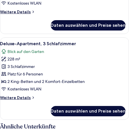
Kostenloses WLAN
Weitere
Weitere Details
Details
für
Daten auswählen und Preise sehen
Deluxe-
Apartment,
2 Schlafzimmer
Alle
Ein modernes Hotelzimmer mit Glastür
10
Deluxe-Apartment, 3 Schlafzimmer
Fotos
Blick auf den Garten
für
228 m²
Deluxe-
Apartment,
3 Schlafzimmer
3 Schlafzimmer
Platz für 6 Personen
anzeigen
2 King-Betten und 2 Komfort-Einzelbetten
Kostenloses WLAN
Weitere
Weitere Details
Details
für
Daten auswählen und Preise sehen
Deluxe-
Apartment,
3 Schlafzimmer
Ähnliche Unterkünfte