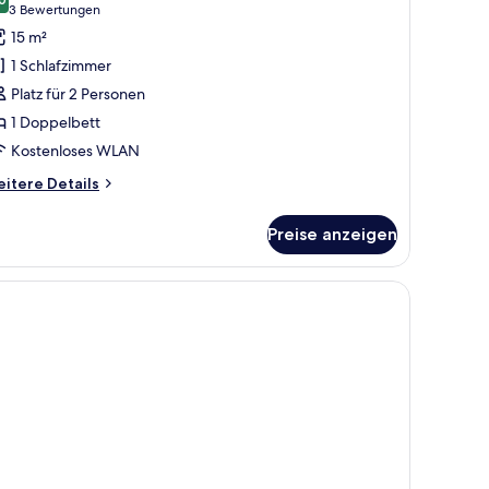
ür
8,0 von 10
(3
3 Bewertungen
conomy-
Bewertungen)
15 m²
oppel-
1 Schlafzimmer
der
Platz für 2 Personen
1 Doppelbett
weibettzimmer
Kostenloses WLAN
nzeigen
itere
itere Details
tails
r
Preise anzeigen
onomy-
ppel-
er
nsehgerät sind ebenfalls vorhanden.
eibettzimmer