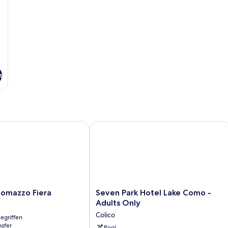
n
mazzo Fiera
Seven Park Hotel Lake Como - Adults
Seven
Lomazzo Fiera
Seven Park Hotel Lake Como -
Park
Adults Only
Hotel
Colico
egriffen
Lake
nsfer
Como
Pool