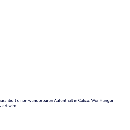
Fassade der
garantiert einen wunderbaren Aufenthalt in Colico. Wer Hunger
iert wird.
Restaurant