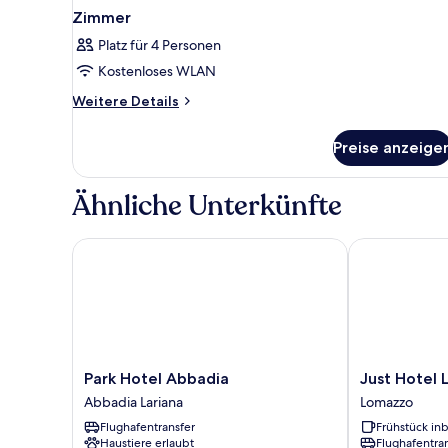
Zimmer
Platz für 4 Personen
Kostenloses WLAN
Weitere
Weitere Details
Details
für
Preise anzeige
Zimmer
Ähnliche Unterkünfte
Park Hotel Abbadia
Just Hotel Lo
Park
Just
Park Hotel Abbadia
Just Hotel 
Hotel
Hotel
Abbadia Lariana
Lomazzo
Abbadia
Lomazzo
Flughafentransfer
Frühstück inb
Abbadia
Fiera
Haustiere erlaubt
Flughafentra
Lariana
Lomazzo