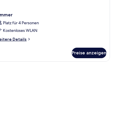
immer
Platz für 4 Personen
Kostenloses WLAN
itere
itere Details
tails
r
Preise anzeigen
immer