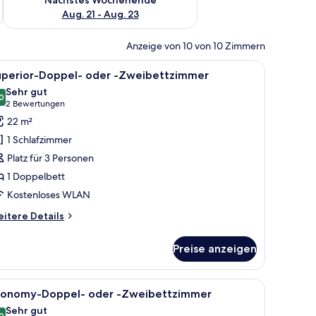
Aug. 21 - Aug. 23
Anzeige von 10 von 10 Zimmern
n.
it Telefon, Fenster mit Vorhängen und Blick ins Freie.
le
Ein Schlafzimmer mit Bett, Nachttisch, Wand
5
uperior-Doppel- oder -Zweibettzimmer
otos
Sehr gut
ür
0
8,0 von 10
(2
2 Bewertungen
uperior-
Bewertungen)
22 m²
oppel-
1 Schlafzimmer
der
Platz für 3 Personen
1 Doppelbett
weibettzimmer
Kostenloses WLAN
nzeigen
itere
itere Details
tails
r
Preise anzeigen
perior-
ppel-
er
d einem großen Fenster mit Vorhängen.
achttisch, Spiegel und Regalelement.
le
Ein Hotelzimmer mit Bett, Nachttisch und Sch
3
conomy-Doppel- oder -Zweibettzimmer
otos
eibettzimmer
Sehr gut
0