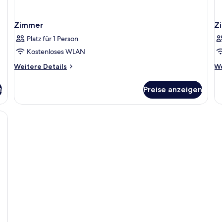
Zimmer
Z
Platz für 1 Person
Kostenloses WLAN
Weitere
We
Weitere Details
We
Details
De
für
fü
n
Preise anzeigen
Zimmer
Z