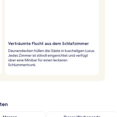
Verträumte Flucht aus dem Schlafzimmer
Daunendecken hüllen die Gäste in kuscheligen Luxus.
Jedes Zimmer ist stilvoll eingerichtet und verfügt
über eine Minibar für einen leckeren
Schlummertrunk.
aten
 - Aug. 9.
 Verfügbarkeit für morgen, Aug. 9 - Aug. 10.
Überprüfe die Verfügbarkeit für dies
Morgen
Dieses Wochenende