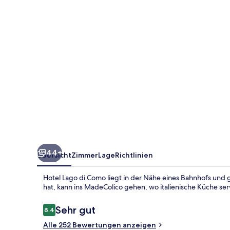
44+
Übersicht
Zimmer
Lage
Richtlinien
Hotel Lago di Como liegt in der Nähe eines Bahnhofs und 
hat, kann ins MadeColico gehen, wo italienische Küche serv
Bewertungen
Sehr gut
8,4
8,4 von 10.
Alle 252 Bewertungen anzeigen