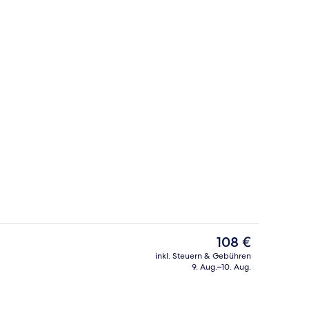
 Unterkunft
Suite | Daunenbettdecken, Minibar, Z
Der
108 €
aktuelle
inkl. Steuern & Gebühren
Preis
9. Aug.–10. Aug.
Rezeption
beträgt
108 €.