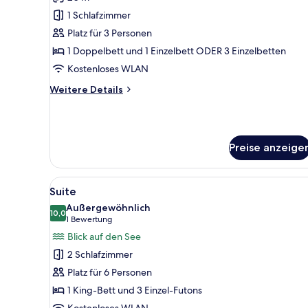
für
1 Schlafzimmer
Standard-
Dreibettzimmer
Platz für 3 Personen
anzeigen
1 Doppelbett und 1 Einzelbett ODER 3 Einzelbetten
Kostenloses WLAN
Weitere
Weitere Details
Details
für
Standard-
Dreibettzimmer
Preise anzeige
Alle
Ein Schlafzimmer mit Bett, Sch
4
Suite
Fotos
Außergewöhnlich
für
10,0
10,0 von 10
(1
1 Bewertung
Suite
Bewertung)
Blick auf den See
anzeigen
2 Schlafzimmer
Platz für 6 Personen
1 King-Bett und 3 Einzel-Futons
Kostenloses WLAN