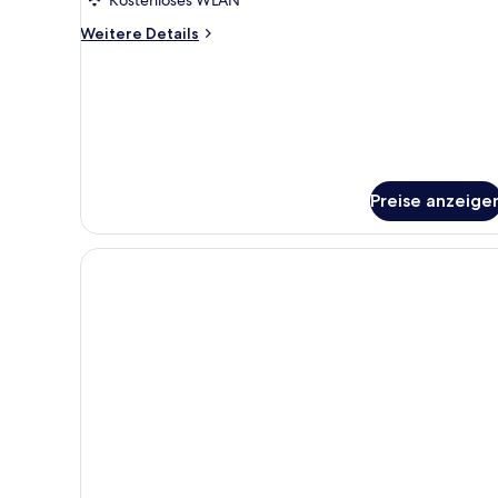
Weitere
Weitere Details
Details
für
Suite
Preise anzeige