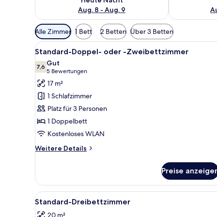
Aug. 8 - Aug. 9
Au
Verfügbare
Alle Zimmer
1 Bett
2 Betten
Über 3 Betten
Filter
Alle
Ein Schlafzimmer mit Bett, Na
für
7
Standard-Doppel- oder -Zweibettzimmer
Fotos
Zimmer
Gut
für
7,6
7,6 von 10
(5
5 Bewertungen
Standard-
Bewertungen)
17 m²
Doppel-
1 Schlafzimmer
oder
Platz für 3 Personen
-
1 Doppelbett
Zweibettzimmer
Kostenloses WLAN
anzeigen
Weitere
Weitere Details
Details
für
Preise anzeige
Standard-
Doppel-
oder
Alle
Ein Hotelzimmer mit Holzbode
9
-
Standard-Dreibettzimmer
Fotos
Zweibettzimmer
20 m²