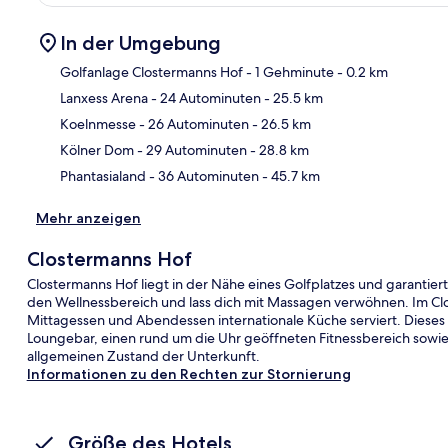
In der Umgebung
Golfanlage Clostermanns Hof
- 1 Gehminute
- 0.2 km
Lanxess Arena
- 24 Autominuten
- 25.5 km
Kar
Koelnmesse
- 26 Autominuten
- 26.5 km
Kölner Dom
- 29 Autominuten
- 28.8 km
Phantasialand
- 36 Autominuten
- 45.7 km
Mehr anzeigen
Clostermanns Hof
Clostermanns Hof liegt in der Nähe eines Golfplatzes und garantie
den Wellnessbereich und lass dich mit Massagen verwöhnen. Im Clo
Mittagessen und Abendessen internationale Küche serviert. Dieses Ho
Loungebar, einen rund um die Uhr geöffneten Fitnessbereich sowie
allgemeinen Zustand der Unterkunft.
Informationen zu den Rechten zur Stornierung
Größe des Hotels