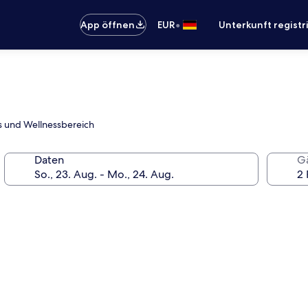
•
App öffnen
EUR
Unterkunft registr
ts und Wellnessbereich
Daten
G