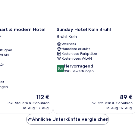
Sunday
mart & modern Hotel
Sunday Hotel Köln Brühl
Hotel
s
Brühl-Köln
Köln
Wellness
Brühl
Haustiere erlaubt
erfügbar
Brühl-
Kostenlose Parkplätze
 WLAN
Köln
Kostenloses WLAN
tür
8.6
Hervorragend
8,6
von
990 Bewertungen
10,
ar
Hervorragend,
ungen
990
Bewertungen
Der
Der
112 €
89 €
Preis
Preis
inkl. Steuern & Gebühren
inkl. Steuern & Gebühren
beträgt
beträgt
16. Aug.–17. Aug.
16. Aug.–17. Aug.
112 €
89 €
Ähnliche Unterkünfte vergleichen