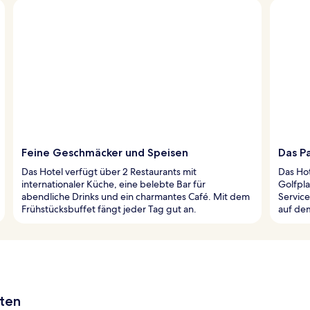
Feine Geschmäcker und Speisen
Das Pa
Das Hotel verfügt über 2 Restaurants mit
Das Ho
internationaler Küche, eine belebte Bar für
Golfpla
abendliche Drinks und ein charmantes Café. Mit dem
Servic
Frühstücksbuffet fängt jeder Tag gut an.
auf de
aten