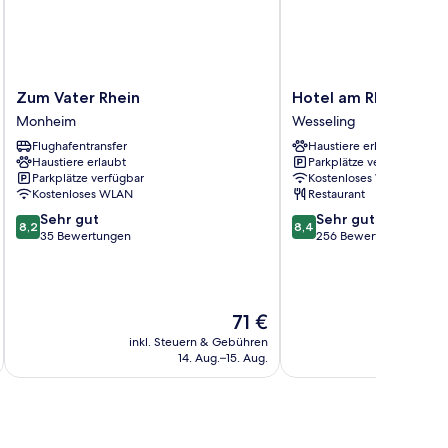
Zum
Hotel
Zum Vater Rhein
Hotel am Rhein - We
Vater
am
Monheim
Wesseling
Rhein
Rhein
Flughafentransfer
Haustiere erlaubt
Monheim
-
Haustiere erlaubt
Parkplätze verfügbar
Wesseling
Parkplätze verfügbar
Kostenloses WLAN
Wesseling
Kostenloses WLAN
Restaurant
8.2
8.4
Sehr gut
Sehr gut
8,2
8,4
von
von
35 Bewertungen
256 Bewertungen
10,
10,
Sehr
Sehr
gut,
gut,
35
256
Der
71 €
Bewertungen
Bewertungen
Preis
inkl. Steuern & Gebühren
inkl. S
beträgt
14. Aug.–15. Aug.
71 €