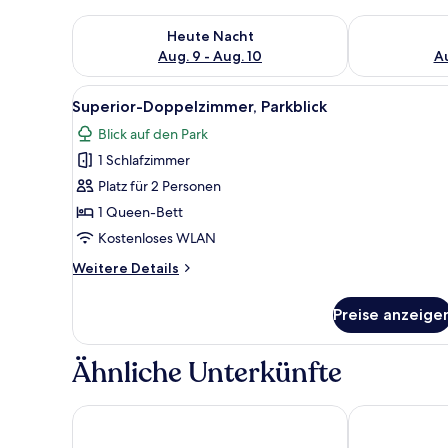
Überprüfe die Verfügbarkeit für heute Nacht, Aug. 9
Überprüfe die
Heute Nacht
Aug. 9 - Aug. 10
Au
Alle
Ein modernes Schlafzimmer mit
6
Superior-Doppelzimmer, Parkblick
Fotos
Blick auf den Park
für
1 Schlafzimmer
Superior-
Doppelzimmer,
Platz für 2 Personen
Parkblick
1 Queen-Bett
anzeigen
Kostenloses WLAN
Weitere
Weitere Details
Details
für
Preise anzeige
Superior-
Doppelzimmer,
Parkblick
Ähnliche Unterkünfte
CAREA Schlosshotel Domäne Walberberg
RS-Hotel sma