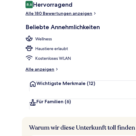
Bewertungen
Hervorragend
8,6
8,6 von 10.
Alle 180 Bewertungen anzeigen
Rezeption
Beliebte Annehmlichkeiten
Wellness
Haustiere erlaubt
Kostenloses WLAN
Alle anzeigen
Wichtigste Merkmale
(12)
Für Familien
(6)
Warum wir diese Unterkunft toll finden