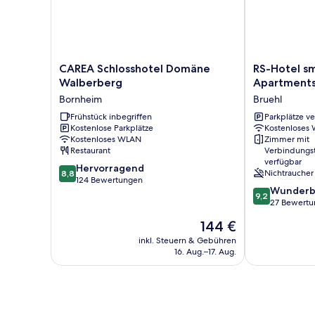
CAREA
RS-
CAREA Schlosshotel Domäne
RS-Hotel s
Schlosshotel
Hotel
Walberberg
Apartment
Domäne
smart
Bornheim
Bruehl
Walberberg
&
Bornheim
Frühstück inbegriffen
modern
Parkplätze v
Kostenlose Parkplätze
Kostenloses
Hotel
Kostenloses WLAN
Zimmer mit
Apartments
Restaurant
Verbindungs
Bruehl
verfügbar
8.8
Hervorragend
Nichtraucher
8,8
von
124 Bewertungen
9.2
Wunderb
10,
9,2
von
27 Bewert
Hervorragend,
10,
124
Der
144 €
Wunderbar,
Bewertungen
Preis
27
inkl. Steuern & Gebühren
beträgt
16. Aug.–17. Aug.
Bewertungen
144 €