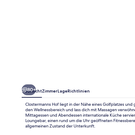
80+
Übersicht
Zimmer
Lage
Richtlinien
Clostermanns Hof liegt in der Nähe eines Golfplatzes und
den Wellnessbereich und lass dich mit Massagen verwöhne
Mittagessen und Abendessen internationale Küche serviert. 
Loungebar, einen rund um die Uhr geöffneten Fitnessbere
allgemeinen Zustand der Unterkunft.