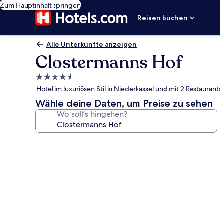
Zum Hauptinhalt springen
Reisen buchen
Alle Unterkünfte anzeigen
Clostermanns Hof
4.5-
Sterne-
Hotel im luxuriösen Stil in Niederkassel und mit 2 Restauran
Unterkunft
Wähle deine Daten, um Preise zu sehen
Wo soll’s hingehen?
Fotogalerie
von
Clostermanns
Hof