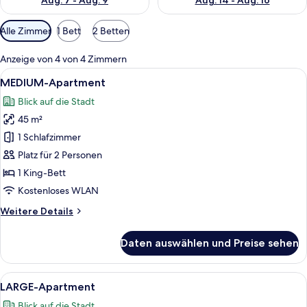
Aug. 7 - Aug. 9
Aug. 14 - Aug. 16
Verfügbare
Alle Zimmer
1 Bett
2 Betten
Filter
für
Anzeige von 4 von 4 Zimmern
Zimmer
Alle
Ein modernes Wohnzimmer mit einer Co
8
MEDIUM-Apartment
Fotos
Blick auf die Stadt
für
45 m²
MEDIUM-
Apartment
1 Schlafzimmer
anzeigen
Platz für 2 Personen
1 King-Bett
Kostenloses WLAN
Weitere
Weitere Details
Details
für
Daten auswählen und Preise sehen
MEDIUM-
Apartment
Alle
Ein modernes Wohnzimmer mit einer Co
7
LARGE-Apartment
Fotos
Blick auf die Stadt