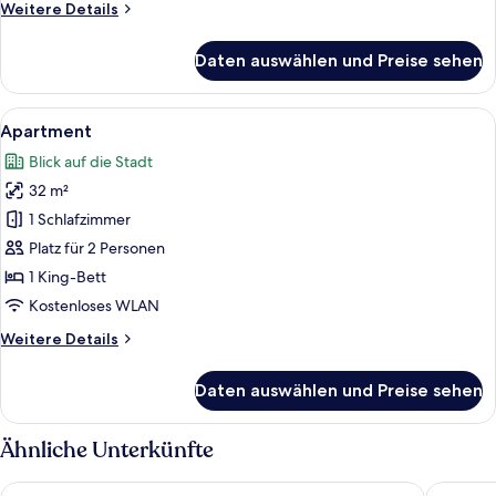
Weitere
Weitere Details
Details
für
Daten auswählen und Preise sehen
XLUXURY-
Apartment
Alle
Apartment | Hochwertige Bettwaren, 
7
Apartment
Fotos
Blick auf die Stadt
für
32 m²
Apartment
anzeigen
1 Schlafzimmer
Platz für 2 Personen
1 King-Bett
Kostenloses WLAN
Weitere
Weitere Details
Details
für
Daten auswählen und Preise sehen
Apartment
Ähnliche Unterkünfte
Prize by Radisson, Rostock City
ScanHote