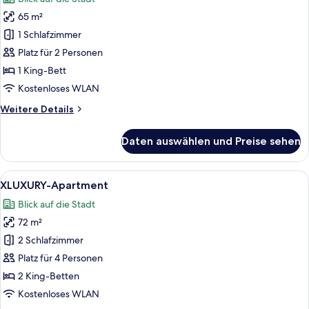
für
65 m²
LARGE-
Apartment
1 Schlafzimmer
anzeigen
Platz für 2 Personen
1 King-Bett
Kostenloses WLAN
Weitere
Weitere Details
Details
für
Daten auswählen und Preise sehen
LARGE-
Apartment
Alle
Ein Hotelzimmer mit einem großen Bet
7
XLUXURY-Apartment
Fotos
Blick auf die Stadt
für
72 m²
XLUXURY-
Apartment
2 Schlafzimmer
anzeigen
Platz für 4 Personen
2 King-Betten
Kostenloses WLAN