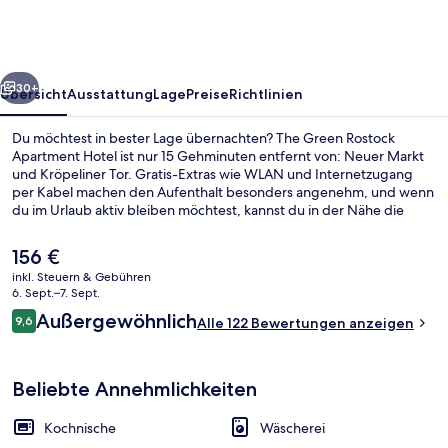
Apartment
Hotel
rück
Weiter
30+
Übersicht
Ausstattung
Lage
Preise
Richtlinien
Du möchtest in bester Lage übernachten? The Green Rostock
Apartment Hotel ist nur 15 Gehminuten entfernt von: Neuer Markt
und Kröpeliner Tor. Gratis-Extras wie WLAN und Internetzugang
per Kabel machen den Aufenthalt besonders angenehm, und wenn
du im Urlaub aktiv bleiben möchtest, kannst du in der Nähe die
Wander- und Radwege nutzen. Alle Apartments bieten tolle Details
wie hochwertige Bettwaren, Regenduschen und
Der
156 €
Espressomaschine.
aktuelle
inkl. Steuern & Gebühren
Preis
6. Sept.–7. Sept.
Terrasse/Patio
beträgt
Bewertungen
Außergewöhnlich
9,6
Alle 122 Bewertungen anzeigen
156 €.
9,6 von 10.
Beliebte Annehmlichkeiten
Kochnische
Wäscherei