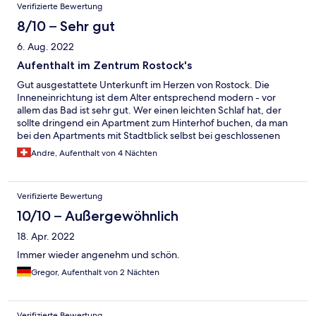
Verifizierte Bewertung
8/10 – Sehr gut
6. Aug. 2022
Aufenthalt im Zentrum Rostock's
Gut ausgestattete Unterkunft im Herzen von Rostock. Die
Inneneinrichtung ist dem Alter entsprechend modern - vor
allem das Bad ist sehr gut. Wer einen leichten Schlaf hat, der
sollte dringend ein Apartment zum Hinterhof buchen, da man
bei den Apartments mit Stadtblick selbst bei geschlossenen
Fenstern vorbeirauschende Autos auf Kopfsteinpflaster hört. Im
Andre, Aufenthalt von 4 Nächten
Schlafzimmer gibt es keine Verdunkelungsvorhänge, sodass
man sehr früh am Morgen wach wird.
Verifizierte Bewertung
10/10 – Außergewöhnlich
18. Apr. 2022
Immer wieder angenehm und schön.
Gregor, Aufenthalt von 2 Nächten
Verifizierte Bewertung