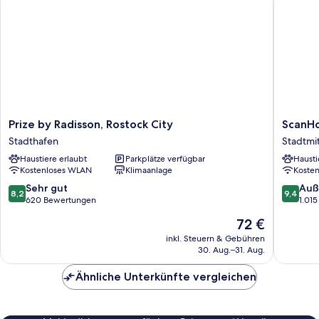
Prize
ScanHot
Prize by Radisson, Rostock City
ScanHo
by
City
Stadthafen
Stadtmi
Radisson,
Stadtmi
Haustiere erlaubt
Parkplätze verfügbar
Hausti
Rostock
Kostenloses WLAN
Klimaanlage
Koste
City
Stadthafen
8.2
9.4
Sehr gut
Auß
8,2
9,4
von
von
620 Bewertungen
1.01
10,
10,
Der
72 €
Sehr
Außerge
Preis
gut,
1.015
inkl. Steuern & Gebühren
beträgt
30. Aug.–31. Aug.
620
Bewert
72 €
Bewertungen
Ähnliche Unterkünfte vergleichen