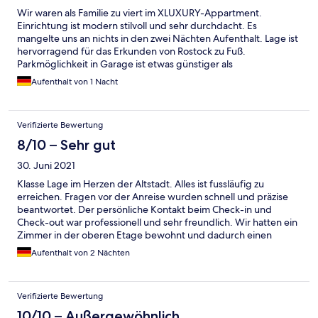
Wir waren als Familie zu viert im XLUXURY-Appartment.
Einrichtung ist modern stilvoll und sehr durchdacht. Es
mangelte uns an nichts in den zwei Nächten Aufenthalt. Lage ist
hervorragend für das Erkunden von Rostock zu Fuß.
Parkmöglichkeit in Garage ist etwas günstiger als
Alternativmöglichkeiten in der Nähe. Alles in allem sehr zu
Aufenthalt von 1 Nacht
empfehlen.
Verifizierte Bewertung
8/10 – Sehr gut
30. Juni 2021
Klasse Lage im Herzen der Altstadt. Alles ist fussläufig zu
erreichen. Fragen vor der Anreise wurden schnell und präzise
beantwortet. Der persönliche Kontakt beim Check-in und
Check-out war professionell und sehr freundlich. Wir hatten ein
Zimmer in der oberen Etage bewohnt und dadurch einen
atemberaubenden Blick über die Altstadt. Die Wände im
Aufenthalt von 2 Nächten
Zimmer benötigen an einigen Stellen einen neuen Anstrich.
Ansonsten aber ein klasse Hotel.
Verifizierte Bewertung
10/10 – Außergewöhnlich