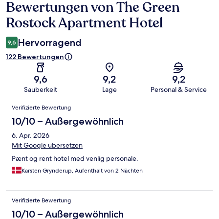
Bewertungen von The Green
Bewertungen
Rostock Apartment Hotel
Hervorragend
9,6
122 Bewertungen
9,6
9,2
9,2
Sauberkeit
Lage
Personal & Service
Bewertungen
Verifizierte Bewertung
10/10 – Außergewöhnlich
6. Apr. 2026
Mit Google übersetzen
Pænt og rent hotel med venlig personale.
Karsten Grynderup, Aufenthalt von 2 Nächten
Verifizierte Bewertung
10/10 – Außergewöhnlich