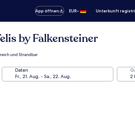
•
App öffnen
EUR
Unterkunft registr
elis by Falkensteiner
bereich und Strandbar
Daten
G