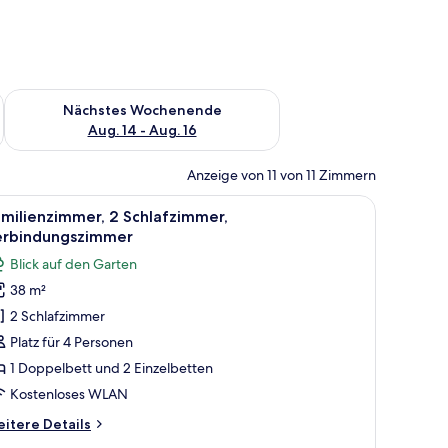
es Wochenende, Aug. 7 - Aug. 9.
Überprüfe die Verfügbarkeit für nächstes Wochenende, Aug. 1
Nächstes Wochenende
Aug. 14 - Aug. 16
Anzeige von 11 von 11 Zimmern
nd-Klimaanlage.
ett, zwei Nachttischen, einem Wandbild und einem durchgegangenen Tür e
le
Ein Schlafzimmer mit einem großen Bett, zw
6
milienzimmer, 2 Schlafzimmer,
otos
erbindungszimmer
ür
Blick auf den Garten
amilienzimmer,
38 m²
 Schlafzimmer,
2 Schlafzimmer
erbindungszimmer
nzeigen
Platz für 4 Personen
1 Doppelbett und 2 Einzelbetten
Kostenloses WLAN
itere
itere Details
tails