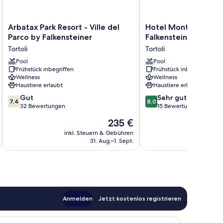
Arbatax
Hotel
Arbatax Park Resort - Ville del
Hotel Monte Turri b
Park
Monte
Parco by Falkensteiner
Falkensteiner
Resort
Turri
Tortoli
Tortoli
-
by
Ville
Pool
Falkensteiner
Pool
Frühstück inbegriffen
Frühstück inbegriffen
del
Tortoli
Wellness
Wellness
Parco
Haustiere erlaubt
Haustiere erlaubt
by
7.4
8.0
Falkensteiner
Gut
Sehr gut
7,4
8,0
von
von
Tortoli
32 Bewertungen
15 Bewertungen
10,
10,
Der
235 €
Gut,
Sehr
Preis
32
gut,
inkl. Steuern & Gebühren
inkl. S
beträgt
31. Aug.–1. Sept.
Bewertungen
15
235 €
Bewertungen
Anmelden
Jetzt kostenlos registrieren