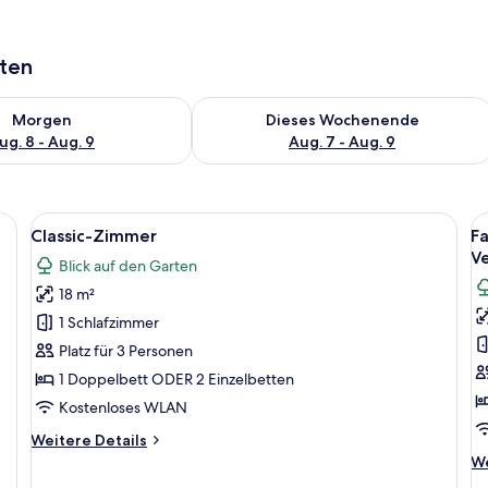
aten
 - Aug. 8.
 Verfügbarkeit für morgen, Aug. 8 - Aug. 9.
Überprüfe die Verfügbarkeit für dies
Morgen
Dieses Wochenende
ug. 8 - Aug. 9
Aug. 7 - Aug. 9
oßen Bett, einem Schreibtisch mit Stuhl, einem Kleiderschrank und einer Wa
Alle
Ein Schlafzimmer mit einem großen B
Al
5
Classic-Zimmer
Fa
Fotos
F
V
Blick auf den Garten
für
f
18 m²
Classic-
F
Zimmer
2
1 Schlafzimmer
anzeigen
V
Platz für 3 Personen
a
1 Doppelbett ODER 2 Einzelbetten
Kostenloses WLAN
Weitere
Weitere Details
Details
We
We
für
De