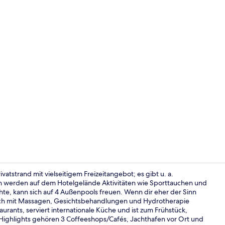
Minibar, Zim
ivatstrand mit vielseitigem Freizeitangebot; es gibt u. a.
in werden auf dem Hotelgelände Aktivitäten wie Sporttauchen und
e, kann sich auf 4 Außenpools freuen. Wenn dir eher der Sinn
Behandlungs
ich mit Massagen, Gesichtsbehandlungen und Hydrotherapie
aurants, serviert internationale Küche und ist zum Frühstück,
ighlights gehören 3 Coffeeshops/Cafés, Jachthafen vor Ort und