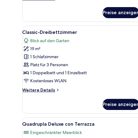
Details
für
Preise anzeige
Familienzimmer
(Classic)
Alle
Ein Schlafzimmer mit einem gr
5
Classic-Dreibettzimmer
Fotos
Blick auf den Garten
für
19 m²
Classic-
Dreibettzimmer
1 Schlafzimmer
anzeigen
Platz für 3 Personen
1 Doppelbett und 1 Einzelbett
Kostenloses WLAN
Weitere
Weitere Details
Details
für
Preise anzeige
Classic-
Dreibettzimmer
Alle
Ein Zimmer mit einem Bett, ei
5
Quadrupla Deluxe con Terrazza
Fotos
Eingeschränkter Meerblick
für