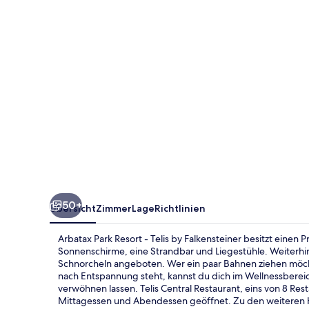
Telis
by
Falkensteiner
50+
Übersicht
Zimmer
Lage
Richtlinien
Arbatax Park Resort - Telis by Falkensteiner besitzt einen Pr
Sonnenschirme, eine Strandbar und Liegestühle. Weiterh
Schnorcheln angeboten. Wer ein paar Bahnen ziehen möcht
nach Entspannung steht, kannst du dich im Wellnessbere
verwöhnen lassen. Telis Central Restaurant, eins von 8 Rest
Mittagessen und Abendessen geöffnet. Zu den weiteren H