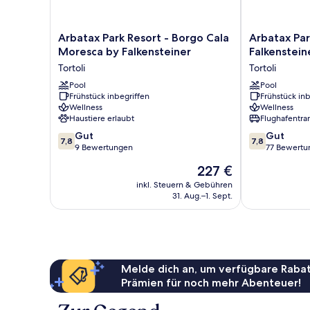
Arbatax
Arbatax
Arbatax Park Resort - Borgo Cala
Arbatax Par
Park
Park
Moresca by Falkensteiner
Falkenstein
Resort
Resort
Tortoli
Tortoli
-
-
Borgo
Pool
Cottage
Pool
Frühstück inbegriffen
Frühstück inb
Cala
by
Wellness
Wellness
Moresca
Falkensteiner
Haustiere erlaubt
Flughafentra
by
Tortoli
7.8
7.8
Falkensteiner
Gut
Gut
7,8
7,8
von
von
Tortoli
9 Bewertungen
77 Bewertu
10,
10,
Der
227 €
Gut,
Gut,
Preis
9
77
inkl. Steuern & Gebühren
beträgt
31. Aug.–1. Sept.
Bewertungen
Bewertungen
227 €
Melde dich an, um verfügbare Rabat
Prämien für noch mehr Abenteuer!