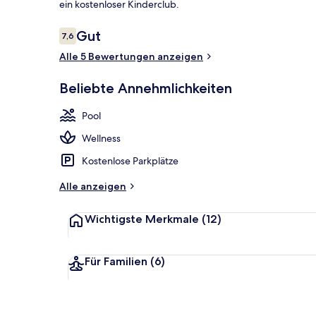
ein kostenloser Kinderclub.
Bewertungen
Gut
7,6
7,6 von 10.
Außendetails
Alle 5 Bewertungen anzeigen
Beliebte Annehmlichkeiten
Pool
Wellness
Kostenlose Parkplätze
Alle anzeigen
Wichtigste Merkmale
(12)
Für Familien
(6)