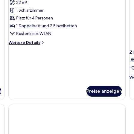
32 m²
Family
Deluxe
1 Schlafzimmer
con
Platz für 4 Personen
Terrazza
1 Doppelbett und 2 Einzelbetten
anzeigen
Kostenloses WLAN
Weitere
Weitere Details
Details
Z
für
Family
Deluxe
con
Terrazza
We
We
De
fü
n
Preise anzeigen
Z
isch, kostenloses WLAN