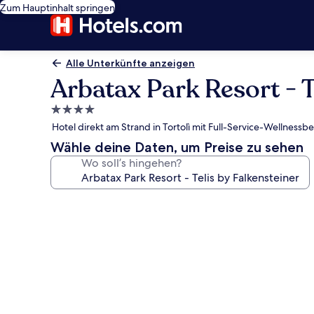
Zum Hauptinhalt springen
Alle Unterkünfte anzeigen
Arbatax Park Resort - T
4.0-
Sterne-
Hotel direkt am Strand in Tortolì mit Full-Service-Wellness
Unterkunft
Wähle deine Daten, um Preise zu sehen
Wo soll’s hingehen?
Fotogalerie
von
Arbatax
Park
Resort
-