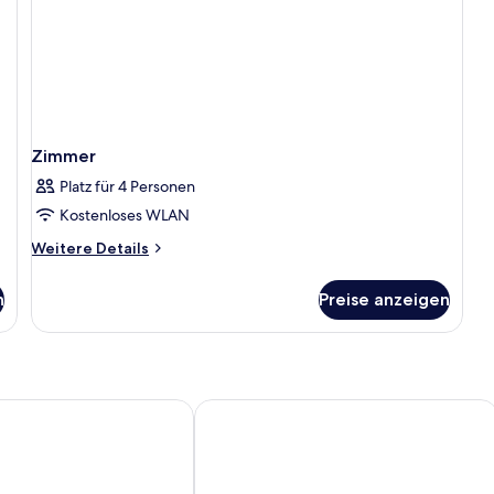
Zimmer
Platz für 4 Personen
Kostenloses WLAN
Weitere
Weitere Details
Details
für
n
Preise anzeigen
Zimmer
steiner
Resort - Cottage by Falkensteiner
Arbatax Park Resort - Dune by Falkens