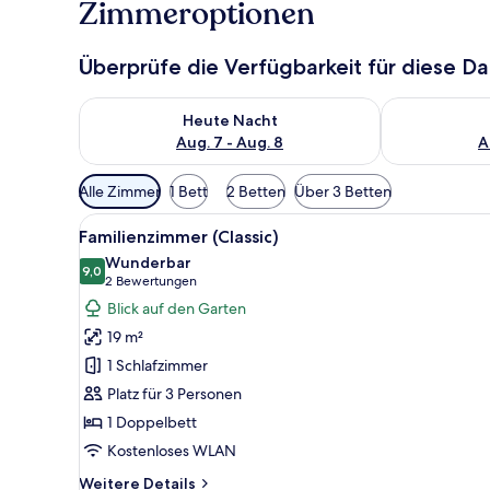
Zimmeroptionen
Überprüfe die Verfügbarkeit für diese D
Überprüfe die Verfügbarkeit für heute Nacht, Aug. 7
Überprüfe die
Heute Nacht
Aug. 7 - Aug. 8
A
Verfügbare
Alle Zimmer
1 Bett
2 Betten
Über 3 Betten
Filter
Alle
Ein Schlafzimmer mit einem gr
für
5
Familienzimmer (Classic)
Fotos
Zimmer
Wunderbar
für
9,0
9,0 von 10
(2
2 Bewertungen
Familienzimmer
Bewertungen)
Blick auf den Garten
(Classic)
19 m²
anzeigen
1 Schlafzimmer
Platz für 3 Personen
1 Doppelbett
Kostenloses WLAN
Weitere
Weitere Details