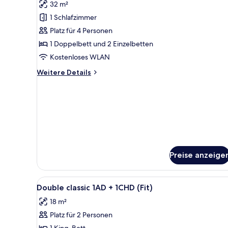
32 m²
Quadrupla
Deluxe
1 Schlafzimmer
con
Platz für 4 Personen
Terrazza
1 Doppelbett und 2 Einzelbetten
anzeigen
Kostenloses WLAN
Weitere
Weitere Details
Details
für
Quadrupla
Deluxe
con
Terrazza
Preise anzeige
Alle
Minibar, Zimmersafe, Schreibt
10
Double classic 1AD + 1CHD (Fit)
Fotos
18 m²
für
Platz für 2 Personen
Double