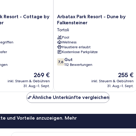
Arbatax
k Resort - Cottage by
Arbatax Park Resort - Dune by
Park
er
Falkensteiner
Resort
Tortoli
-
Dune
Pool
egriffen
Wellness
by
Haustiere erlaubt
Falkensteiner
nsfer
Kostenlose Parkplätze
Tortoli
7.6
Gut
7,6
von
ngen
112 Bewertungen
10,
Der
Der
269 €
255 €
Gut,
Preis
Preis
112
inkl. Steuern & Gebühren
inkl. Steuern & Gebühren
beträgt
beträgt
31. Aug.–1. Sept.
31. Aug.–1. Sept.
Bewertungen
269 €
255 €
Ähnliche Unterkünfte vergleichen
te und Vorteile anzuzeigen. Mehr