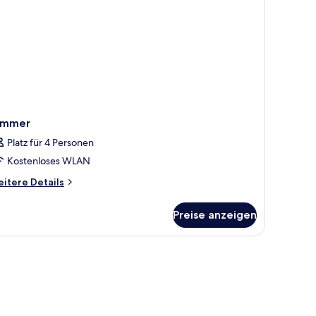
immer
Platz für 4 Personen
Kostenloses WLAN
itere
itere Details
tails
r
Preise anzeigen
immer