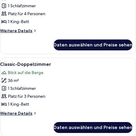
1 King-
1 Schlafzimmer
Bett,
Platz für 4 Personen
Seeblick
1 King-Bett
(Ambassador)
Weitere
Weitere Details
anzeigen
Details
für
Daten auswählen und Preise sehen
Suite,
1 King-
Bett,
Alle
Ein Hotelzimmer mit einem großen Bett,
5
Seeblick
Classic-Doppelzimmer
Fotos
(Ambassador)
Blick auf die Berge
für
36 m²
Classic-
Doppelzimmer
1 Schlafzimmer
anzeigen
Platz für 3 Personen
1 King-Bett
Weitere
Weitere Details
Details
für
Daten auswählen und Preise sehen
Classic-
Doppelzimmer