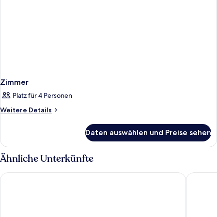
Zimmer
Platz für 4 Personen
Weitere
Weitere Details
Details
für
Daten auswählen und Preise sehen
Zimmer
Ähnliche Unterkünfte
AMANAR Ouarzazate Boutique Hôtel & SPA
Le Berbe