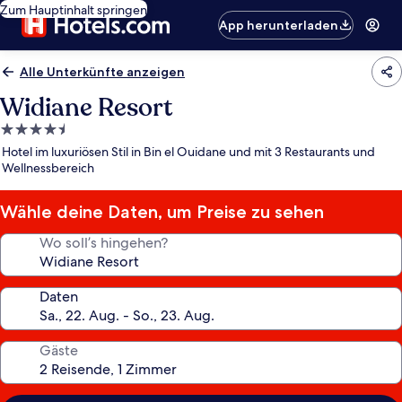
Zum Hauptinhalt springen
App herunterladen
Alle Unterkünfte anzeigen
Widiane Resort
4.5-
Sterne-
Hotel im luxuriösen Stil in Bin el Ouidane und mit 3 Restaurants und
Unterkunft
Wellnessbereich
Wähle deine Daten, um Preise zu sehen
Wo soll’s hingehen?
Daten
Gäste