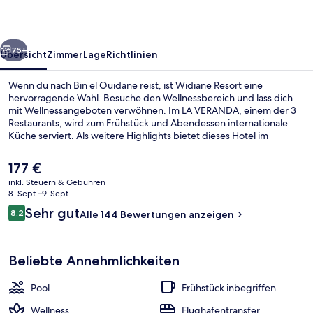
rück
Weiter
75+
Übersicht
Zimmer
Lage
Richtlinien
Wenn du nach Bin el Ouidane reist, ist Widiane Resort eine
hervorragende Wahl. Besuche den Wellnessbereich und lass dich
mit Wellnessangeboten verwöhnen. Im LA VERANDA, einem der 3
Restaurants, wird zum Frühstück und Abendessen internationale
Küche serviert. Als weitere Highlights bietet dieses Hotel im
luxuriösen Stil 2 Außenpools, eine Poolbar und ein rund um die Uhr
geöffnetes Fitnesscenter. Andere Reisende haben viel Gutes über
Der
177 €
das hilfsbereite Personal zu berichten.
aktuelle
inkl. Steuern & Gebühren
Preis
8. Sept.–9. Sept.
2 Behandlungsräume
beträgt
Bewertungen
Sehr gut
8,2
Alle 144 Bewertungen anzeigen
177 €.
8,2 von 10.
Beliebte Annehmlichkeiten
Pool
Frühstück inbegriffen
Wellness
Flughafentransfer