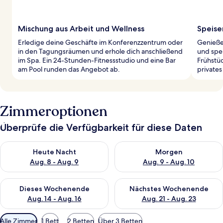
Mischung aus Arbeit und Wellness
Speise
Erledige deine Geschäfte im Konferenzzentrum oder
Genieße 
in den Tagungsräumen und erhole dich anschließend
und spei
im Spa. Ein 24-Stunden-Fitnessstudio und eine Bar
Frühstü
am Pool runden das Angebot ab.
privates
Zimmeroptionen
Überprüfe die Verfügbarkeit für diese Daten
Überprüfe die Verfügbarkeit für heute Nacht, Aug. 8 - Aug. 9.
Überprüfe die Verfügbarkeit f
Heute Nacht
Morgen
Aug. 8 - Aug. 9
Aug. 9 - Aug. 10
Überprüfe die Verfügbarkeit für dieses Wochenende, Aug. 14 -
Überprüfe die Verfügbarkeit f
Dieses Wochenende
Nächstes Wochenende
Aug. 14 - Aug. 16
Aug. 21 - Aug. 23
Verfügbare
Alle Zimmer
1 Bett
2 Betten
Über 3 Betten