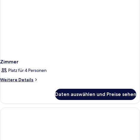
Zimmer
Platz für 4 Personen
Weitere
Weitere Details
Details
für
Daten auswählen und Preise sehen
Zimmer