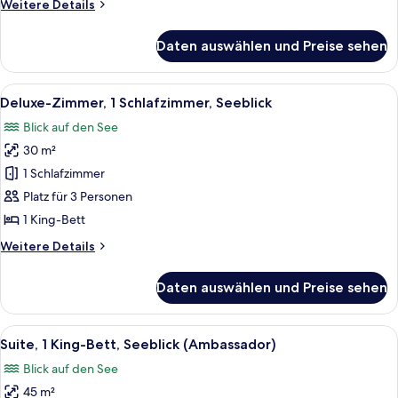
Weitere
Weitere Details
anzeigen
Details
für
Daten auswählen und Preise sehen
Superior-
Doppelzimmer,
1
Alle
Deluxe-Zimmer, 1 Schlafzimmer, Seebli
5
Schlafzimmer
Deluxe-Zimmer, 1 Schlafzimmer, Seeblick
Fotos
Blick auf den See
für
30 m²
Deluxe-
Zimmer,
1 Schlafzimmer
1
Platz für 3 Personen
Schlafzimmer,
1 King-Bett
Seeblick
Weitere
Weitere Details
anzeigen
Details
für
Daten auswählen und Preise sehen
Deluxe-
Zimmer,
1
Alle
Ein Schlafzimmer mit einem großen Bett
3
Schlafzimmer,
Suite, 1 King-Bett, Seeblick (Ambassador)
Fotos
Seeblick
Blick auf den See
für
45 m²
Suite,