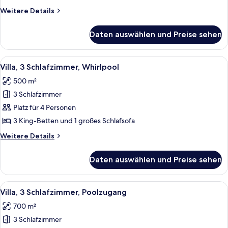
Seeblick
Weitere
Weitere Details
anzeigen
Details
für
Daten auswählen und Preise sehen
Senior-
Suite,
1
Alle
Ein Hotelzimmer mit einem großen Bett
4
Schlafzimmer,
Villa, 3 Schlafzimmer, Whirlpool
Fotos
Seeblick
500 m²
für
3 Schlafzimmer
Villa,
3 Schlafzimmer,
Platz für 4 Personen
Whirlpool
3 King-Betten und 1 großes Schlafsofa
anzeigen
Weitere
Weitere Details
Details
für
Daten auswählen und Preise sehen
Villa,
3 Schlafzimmer,
Whirlpool
Alle
Ein Hotelzimmer mit einem großen Bett
5
Villa, 3 Schlafzimmer, Poolzugang
Fotos
700 m²
für
3 Schlafzimmer
Villa,