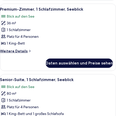
Alle
Ein Balkon mit Korbmöbeln, einem Tis
5
Premium-Zimmer, 1 Schlafzimmer, Seeblick
Fotos
Blick auf den See
für
36 m²
Premium-
Zimmer,
1 Schlafzimmer
1
Platz für 4 Personen
Schlafzimmer,
1 King-Bett
Seeblick
Weitere
Weitere Details
anzeigen
Details
für
Daten auswählen und Preise sehen
Premium-
Zimmer,
1
Alle
Ein Hotelzimmer mit einem großen Bett
5
Schlafzimmer,
Senior-Suite, 1 Schlafzimmer, Seeblick
Fotos
Seeblick
Blick auf den See
für
80 m²
Senior-
Suite,
1 Schlafzimmer
1
Platz für 4 Personen
Schlafzimmer,
1 King-Bett und 1 großes Schlafsofa