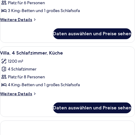
3 Schlafzimmer,
Platz für 6 Personen
Poolzugang
3 King-Betten und 1 großes Schlafsofa
anzeigen
Weitere
Weitere Details
Details
für
Daten auswählen und Preise sehen
Villa,
3 Schlafzimmer,
Poolzugang
Alle
Dusche, Haartrockner, Bademäntel, 
5
Villa, 4 Schlafzimmer, Küche
Fotos
1200 m²
für
4 Schlafzimmer
Villa,
4 Schlafzimmer,
Platz für 8 Personen
Küche
4 King-Betten und 1 großes Schlafsofa
anzeigen
Weitere
Weitere Details
Details
für
Daten auswählen und Preise sehen
Villa,
4 Schlafzimmer,
Küche