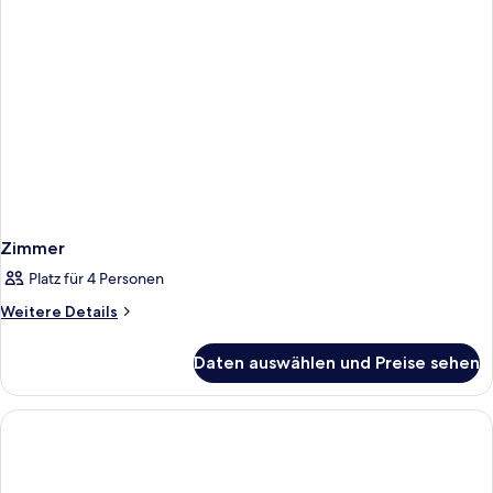
Zimmer
Platz für 4 Personen
Weitere
Weitere Details
Details
für
Daten auswählen und Preise sehen
Zimmer