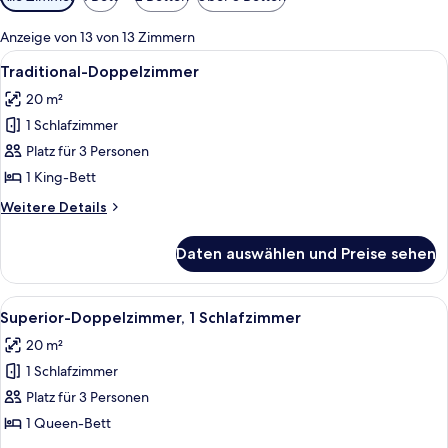
Filter
für
Anzeige von 13 von 13 Zimmern
Zimmer
Alle
Ein Hotelzimmer mit einem großen Be
4
Traditional-Doppelzimmer
Fotos
20 m²
für
1 Schlafzimmer
Traditional-
Doppelzimmer
Platz für 3 Personen
anzeigen
1 King-Bett
Weitere
Weitere Details
Details
für
Daten auswählen und Preise sehen
Traditional-
Doppelzimmer
Alle
Ein Hotelzimmer mit Bett, Schreibtis
4
Superior-Doppelzimmer, 1 Schlafzimmer
Fotos
20 m²
für
1 Schlafzimmer
Superior-
Doppelzimmer,
Platz für 3 Personen
1
1 Queen-Bett
Schlafzimmer