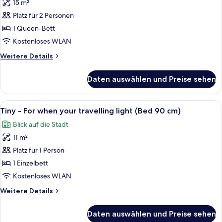
15 m²
-
180
for
Platz für 2 Personen
Spacious
two
cm)
(king
for
1 Queen-Bett
anzeigen
size
one,
Kostenloses WLAN
bed
good
of
Weitere
Weitere Details
value
180
Details
cm)
for
für
Daten auswählen und Preise sehen
S
money
-
for
Spacious
Alle
Ein modernes Schlafzimmer mit einem B
two
5
for
Tiny - For when your travelling light (Bed 90 cm)
Fotos
one,
(Bed
Blick auf die Stadt
good
für
140
value
11 m²
Tiny
cm)
for
-
Platz für 1 Person
anzeigen
money
For
for
1 Einzelbett
two
when
Kostenloses WLAN
(Bed
your
140
Weitere
Weitere Details
travelling
cm)
Details
light
für
Daten auswählen und Preise sehen
Tiny
(Bed