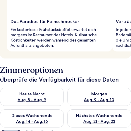
Das Paradies für Feinschmecker
Verträ
Ein kostenloses Frühstücksbuffet erwartet dich
In jede
morgens im Restaurant des Hotels. Kulinarische
Bademän
Köstlichkeiten werden während des gesamten
die Uhr 
Aufenthalts angeboten.
nächtli
Zimmeroptionen
Überprüfe die Verfügbarkeit für diese Daten
Überprüfe die Verfügbarkeit für heute Nacht, Aug. 8 - Aug. 9.
Überprüfe die Verfügbarkeit f
Heute Nacht
Morgen
Aug. 8 - Aug. 9
Aug. 9 - Aug. 10
Überprüfe die Verfügbarkeit für dieses Wochenende, Aug. 14 -
Überprüfe die Verfügbarkeit f
Dieses Wochenende
Nächstes Wochenende
Aug. 14 - Aug. 16
Aug. 21 - Aug. 23