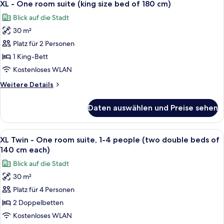
180
5
and
XL - One room suite (king size bed of 180 cm)
Fotos
cm)
spacious
Blick auf die Stadt
(king
für
anzeigen
size
30 m²
XL
bed
-
Platz für 2 Personen
of
One
180
1 King-Bett
cm)
room
Kostenloses WLAN
suite
Weitere
Weitere Details
(king
Details
size
für
Daten auswählen und Preise sehen
XL
bed
-
of
One
Alle
Ein modernes Hotelzimmer mit zwei Ei
180
9
room
XL Twin - One room suite, 1-4 people (two double beds of
Fotos
cm)
suite
140 cm each)
(king
für
anzeigen
Blick auf die Stadt
size
XL
bed
30 m²
Twin
of
Platz für 4 Personen
-
180
cm)
One
2 Doppelbetten
room
Kostenloses WLAN