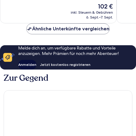
10,
10,
Der
102 €
Wunderbar,
Wunder
Preis
4.995
3.202
inkl. Steuern & Gebühren
beträgt
6. Sept.–7. Sept.
Bewertungen
Bewert
102 €
Ähnliche Unterkünfte vergleichen
Melde dich an, um verfügbare Rabatte und Vorteile
anzuzeigen. Mehr Prämien für noch mehr Abenteuer!
Anmelden
Jetzt kostenlos registrieren
Zur Gegend