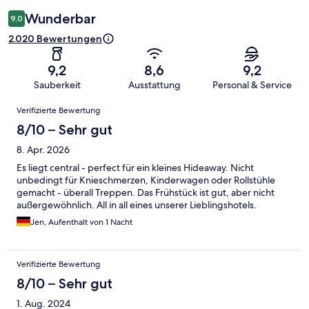
Wunderbar
9,0
2.020 Bewertungen
9,2
8,6
9,2
Sauberkeit
Ausstattung
Personal & Service
Bewertungen
Verifizierte Bewertung
8/10 – Sehr gut
8. Apr. 2026
Es liegt central - perfect für ein kleines Hideaway. Nicht
unbedingt für Knieschmerzen, Kinderwagen oder Rollstühle
gemacht - überall Treppen. Das Frühstück ist gut, aber nicht
außergewöhnlich. All in all eines unserer Lieblingshotels.
Jen, Aufenthalt von 1 Nacht
Verifizierte Bewertung
8/10 – Sehr gut
1. Aug. 2024