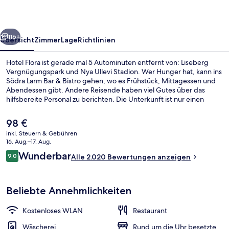
rück
Weiter
116+
Übersicht
Zimmer
Lage
Richtlinien
Hotel Flora ist gerade mal 5 Autominuten entfernt von: Liseberg
Vergnügungspark und Nya Ullevi Stadion. Wer Hunger hat, kann ins
Södra Larm Bar & Bistro gehen, wo es Frühstück, Mittagessen und
Abendessen gibt. Andere Reisende haben viel Gutes über das
hilfsbereite Personal zu berichten. Die Unterkunft ist nur einen
kurzen Fußmarsch von den öffentlichen Verkehrsmitteln entfernt:
Bis zur U-Bahn sind es wenige Schritte (Straßenbahnhaltestelle
Der
98 €
Grönsakstorget) bzw. 3 Minuten (Straßenbahnhaltestelle
aktuelle
inkl. Steuern & Gebühren
Domkyrkan).
Preis
16. Aug.–17. Aug.
Frühstück, Mittagessen und Abendes
beträgt
Bewertungen
Wunderbar
9,0
Alle 2.020 Bewertungen anzeigen
98 €.
9,0 von 10.
Beliebte Annehmlichkeiten
Kostenloses WLAN
Restaurant
Wäscherei
Rund um die Uhr besetzte