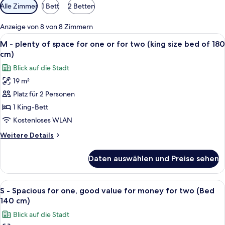
Verfügbare
Alle Zimmer
1 Bett
2 Betten
Filter
für
Anzeige von 8 von 8 Zimmern
Zimmer
Alle
Ein modernes Hotelzimmer mit einem g
9
M - plenty of space for one or for two (king size bed of 180
Fotos
cm)
für
Blick auf die Stadt
M
19 m²
-
Platz für 2 Personen
plenty
of
1 King-Bett
space
Kostenloses WLAN
for
Weitere
Weitere Details
one
Details
or
für
Daten auswählen und Preise sehen
M
for
-
two
plenty
Alle
Ein Schlafzimmer mit einem großen Bett
(king
7
of
S - Spacious for one, good value for money for two (Bed
Fotos
space
size
140 cm)
for
für
bed
Blick auf die Stadt
one
S
of
or