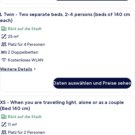
-
90
For
Alle
Ein Hotelzimmer mit zwei Betten, einem
cm)
7
when
L Twin - Two separate beds, 2-4 persons (beds of 140 cm
Fotos
anzeigen
your
each)
travelling
für
Blick auf die Stadt
light
L
(Bed
25 m²
Twin
90
Platz für 4 Personen
-
cm)
Two
2 Doppelbetten
separate
Kostenloses WLAN
beds,
Weitere
Weitere Details
2-
Details
4
für
Daten auswählen und Preise sehen
L
persons
Twin
(beds
-
Alle
Ein ordentlich bezogenes Bett mit rot
of
5
Two
XS - When you are travelling light, alone or as a couple
Fotos
separate
140
(Bed 140 cm)
beds,
für
cm
Blick auf die Stadt
2-
XS
each)
4
11 m²
-
anzeigen
persons
Platz für 2 Personen
When
(beds