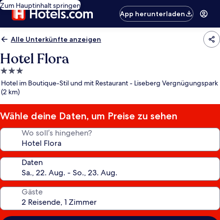
Zum Hauptinhalt springen
App herunterladen
Alle Unterkünfte anzeigen
Hotel Flora
3.0-
Sterne-
Hotel im Boutique-Stil und mit Restaurant - Liseberg Vergnügungspark
Unterkunft
(2 km)
Wähle deine Daten, um Preise zu sehen
Wo soll’s hingehen?
Daten
Gäste