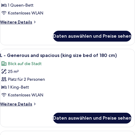
of
you
1 Queen-Bett
140
are
Kostenloses WLAN
cm
travelling
each)
Weitere
Weitere Details
light,
Details
alone
für
Daten auswählen und Preise sehen
XS
or
-
as
When
Alle
Ein modernes Hotelzimmer mit einem 
a
12
you
L - Generous and spacious (king size bed of 180 cm)
Fotos
are
couple
Blick auf die Stadt
travelling
für
(Bed
light,
25 m²
L
140
alone
-
Platz für 2 Personen
cm)
or
Generous
as
1 King-Bett
anzeigen
a
and
Kostenloses WLAN
couple
spacious
(Bed
Weitere
Weitere Details
(king
140
Details
size
cm)
für
Daten auswählen und Preise sehen
L
bed
-
of
Generous
Alle
Ein modernes Wohnzimmer mit Sofa, Co