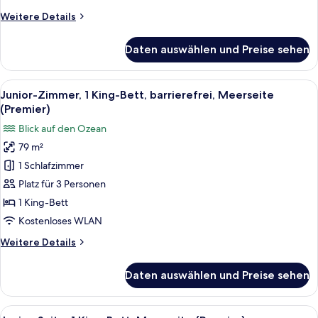
(Premier,
Weitere
Weitere Details
Corner)
Details
anzeigen
für
Daten auswählen und Preise sehen
Junior-
Suite,
1 King-
Alle
Ein Hotelzimmer mit einem roten Sofa
2
Bett,
Junior-Zimmer, 1 King-Bett, barrierefrei, Meerseite
Fotos
Eckzimmer
(Premier)
(Premier,
für
Blick auf den Ozean
Corner)
Junior-
79 m²
Zimmer,
1 Schlafzimmer
1 King-
Bett,
Platz für 3 Personen
barrierefrei,
1 King-Bett
Meerseite
Kostenloses WLAN
(Premier)
Weitere
Weitere Details
anzeigen
Details
für
Daten auswählen und Preise sehen
Junior-
Zimmer,
1 King-
Alle
Ein Hotelzimmer mit einem roten Sofa
4
Bett,