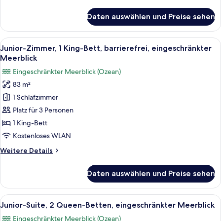
Details
für
Daten auswählen und Preise sehen
Suite,
1
Schlafzimmer,
Alle
Hochwertige Bettwaren, Minibar, Zimme
6
barrierefrei,
Junior-Zimmer, 1 King-Bett, barrierefrei, eingeschränkter
Fotos
eingeschränkter
Meerblick
Meerblick
für
Eingeschränkter Meerblick (Ozean)
Junior-
83 m²
Zimmer,
1 Schlafzimmer
1 King-
Bett,
Platz für 3 Personen
barrierefrei,
1 King-Bett
eingeschränkter
Kostenloses WLAN
Meerblick
Weitere
Weitere Details
anzeigen
Details
für
Daten auswählen und Preise sehen
Junior-
Zimmer,
1 King-
Alle
Ein Hotelzimmer mit zwei Betten, eine
4
Bett,
Junior-Suite, 2 Queen-Betten, eingeschränkter Meerblick
Fotos
barrierefrei,
Eingeschränkter Meerblick (Ozean)
eingeschränkter