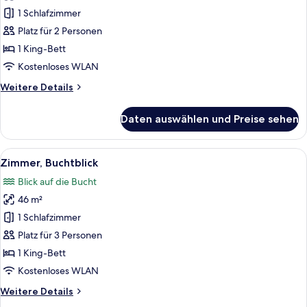
1 King-
1 Schlafzimmer
Bett,
Platz für 2 Personen
eingeschränkter
1 King-Bett
Meerblick
Kostenloses WLAN
anzeigen
Weitere
Weitere Details
Details
für
Daten auswählen und Preise sehen
Zimmer,
1 King-
Bett,
Alle
Hochwertige Bettwaren, Minibar, Zimme
5
eingeschränkter
Zimmer, Buchtblick
Fotos
Meerblick
Blick auf die Bucht
für
46 m²
Zimmer,
Buchtblick
1 Schlafzimmer
anzeigen
Platz für 3 Personen
1 King-Bett
Kostenloses WLAN
Weitere
Weitere Details
Details