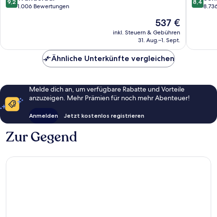
9,2
8,4
von
von
1.006 Bewertungen
8.73
10,
10,
Der
537 €
Wunderbar,
Sehr
Preis
1.006
gut,
inkl. Steuern & Gebühren
beträgt
31. Aug.–1. Sept.
Bewertungen
8.736
537 €
Bewert
Ähnliche Unterkünfte vergleichen
Melde dich an, um verfügbare Rabatte und Vorteile
anzuzeigen. Mehr Prämien für noch mehr Abenteuer!
Anmelden
Jetzt kostenlos registrieren
Zur Gegend