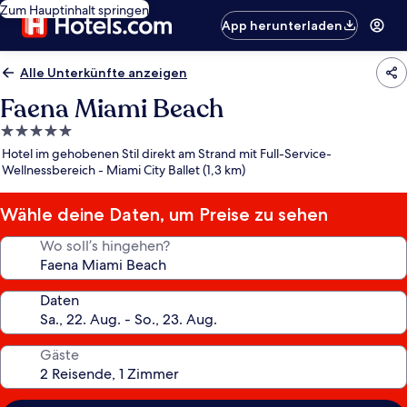
Zum Hauptinhalt springen
App herunterladen
Alle Unterkünfte anzeigen
Faena Miami Beach
5.0-
Sterne-
Hotel im gehobenen Stil direkt am Strand mit Full-Service-
Unterkunft
Wellnessbereich - Miami City Ballet (1,3 km)
Wähle deine Daten, um Preise zu sehen
Wo soll’s hingehen?
Daten
Gäste