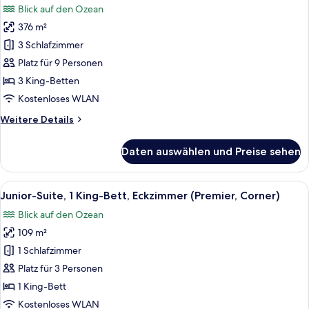
Blick auf den Ozean
für
376 m²
Premier-
Suite,
3 Schlafzimmer
3 Schlafzimmer,
Platz für 9 Personen
Meerseite
3 King-Betten
anzeigen
Kostenloses WLAN
Weitere
Weitere Details
Details
für
Daten auswählen und Preise sehen
Premier-
Suite,
3 Schlafzimmer,
Alle
Ein Balkon mit freiem Blick auf Strand
5
Meerseite
Junior-Suite, 1 King-Bett, Eckzimmer (Premier, Corner)
Fotos
Blick auf den Ozean
für
109 m²
Junior-
Suite,
1 Schlafzimmer
1 King-
Platz für 3 Personen
Bett,
1 King-Bett
Eckzimmer
Kostenloses WLAN