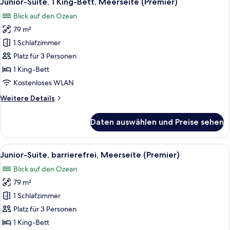
Junior-Suite, 1 King-Bett, Meerseite (Premier)
Fotos
barrierefrei,
Blick auf den Ozean
Meerseite
für
(Premier)
79 m²
Junior-
Suite,
1 Schlafzimmer
1 King-
Platz für 3 Personen
Bett,
1 King-Bett
Meerseite
Kostenloses WLAN
(Premier)
Weitere
Weitere Details
anzeigen
Details
für
Daten auswählen und Preise sehen
Junior-
Suite,
1 King-
Alle
Ein Hotelzimmer mit einem roten Sofa
2
Bett,
Junior-Suite, barrierefrei, Meerseite (Premier)
Fotos
Meerseite
Blick auf den Ozean
(Premier)
für
79 m²
Junior-
Suite,
1 Schlafzimmer
barrierefrei,
Platz für 3 Personen
Meerseite
1 King-Bett