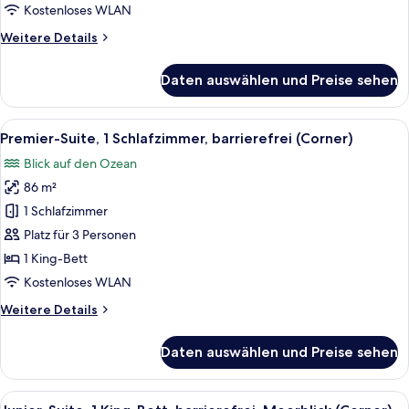
(Premier)
Kostenloses WLAN
anzeigen
Weitere
Weitere Details
Details
für
Daten auswählen und Preise sehen
Junior-
Suite,
barrierefrei,
Alle
Ein Hotelzimmer mit einem großen Bett
5
Meerseite
Premier-Suite, 1 Schlafzimmer, barrierefrei (Corner)
Fotos
(Premier)
Blick auf den Ozean
für
86 m²
Premier-
Suite,
1 Schlafzimmer
1
Platz für 3 Personen
Schlafzimmer,
1 King-Bett
barrierefrei
Kostenloses WLAN
(Corner)
Weitere
Weitere Details
anzeigen
Details
für
Daten auswählen und Preise sehen
Premier-
Suite,
1
Alle
Hochwertige Bettwaren, Minibar, Zimme
4
Schlafzimmer,