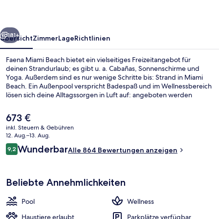
rück
Weiter
181+
Übersicht
Zimmer
Lage
Richtlinien
Faena Miami Beach bietet ein vielseitiges Freizeitangebot für
deinen Strandurlaub; es gibt u. a. Cabañas, Sonnenschirme und
Yoga. Außerdem sind es nur wenige Schritte bis: Strand in Miami
Beach. Ein Außenpool verspricht Badespaß und im Wellnessbereich
lösen sich deine Alltagssorgen in Luft auf: angeboten werden
Tiefengewebe-Massagen, Ganzkörperwickel und Aromatherapie.
Los Fuegos, eins von 2 Restaurants, serviert argentinische Küche
Der
673 €
und ist zum Frühstück, Mittagessen und Abendessen geöffnet. Als
aktuelle
inkl. Steuern & Gebühren
weitere Highlights bietet dieses Hotel im luxuriösen Stil 2
Preis
12. Aug.–13. Aug.
Bars/Lounges, einen Nachtclub und eine Poolbar. Andere Reisende
Suite, 3 Schlafzimmer, Meerseite | Hoc
beträgt
Bewertungen
haben viel Gutes über das hilfsbereite Personal zu berichten.
Wunderbar
9,2
Alle 864 Bewertungen anzeigen
673 €.
9,2 von 10.
Beliebte Annehmlichkeiten
Pool
Wellness
Haustiere erlaubt
Parkplätze verfügbar