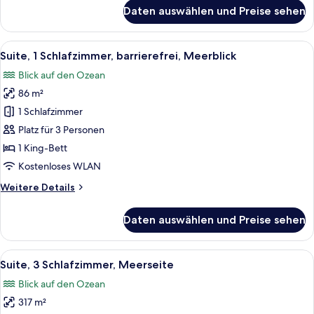
für
Daten auswählen und Preise sehen
Suite,
1
Schlafzimmer,
Alle
Ein Wohnzimmer mit einem roten Sofa
4
Meerblick
Suite, 1 Schlafzimmer, barrierefrei, Meerblick
Fotos
Blick auf den Ozean
für
86 m²
Suite,
1
1 Schlafzimmer
Schlafzimmer,
Platz für 3 Personen
barrierefrei,
1 King-Bett
Meerblick
Kostenloses WLAN
anzeigen
Weitere
Weitere Details
Details
für
Daten auswählen und Preise sehen
Suite,
1
Schlafzimmer,
Alle
Ein Balkon mit Blick auf den Ozean un
8
barrierefrei,
Suite, 3 Schlafzimmer, Meerseite
Fotos
Meerblick
Blick auf den Ozean
für
317 m²
Suite,