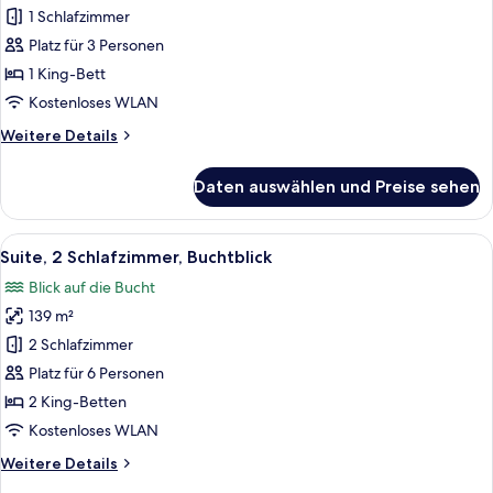
1
1 Schlafzimmer
Schlafzimmer,
Platz für 3 Personen
Buchtblick
1 King-Bett
anzeigen
Kostenloses WLAN
Weitere
Weitere Details
Details
für
Daten auswählen und Preise sehen
Suite,
1
Schlafzimmer,
Alle
Suite, 2 Schlafzimmer, Buchtblick | Ho
6
Buchtblick
Suite, 2 Schlafzimmer, Buchtblick
Fotos
Blick auf die Bucht
für
139 m²
Suite,
2 Schlafzimmer,
2 Schlafzimmer
Buchtblick
Platz für 6 Personen
anzeigen
2 King-Betten
Kostenloses WLAN
Weitere
Weitere Details
Details