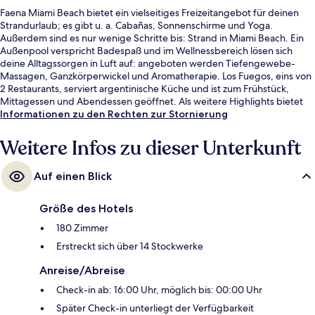
Faena Miami Beach bietet ein vielseitiges Freizeitangebot für deinen
Strandurlaub; es gibt u. a. Cabañas, Sonnenschirme und Yoga.
Außerdem sind es nur wenige Schritte bis: Strand in Miami Beach. Ein
Außenpool verspricht Badespaß und im Wellnessbereich lösen sich
deine Alltagssorgen in Luft auf: angeboten werden Tiefengewebe-
Massagen, Ganzkörperwickel und Aromatherapie. Los Fuegos, eins von
2 Restaurants, serviert argentinische Küche und ist zum Frühstück,
Mittagessen und Abendessen geöffnet. Als weitere Highlights bietet
dieses Hotel im luxuriösen Stil 2 Bars/Lounges, einen Nachtclub und
Informationen zu den Rechten zur Stornierung
eine Poolbar. Andere Reisende haben viel Gutes über das hilfsbereite
Personal zu berichten.
Weitere Infos zu dieser Unterkunft
Auf einen Blick
Größe des Hotels
180 Zimmer
Erstreckt sich über 14 Stockwerke
Anreise/Abreise
Check-in ab: 16:00 Uhr, möglich bis: 00:00 Uhr
Später Check-in unterliegt der Verfügbarkeit