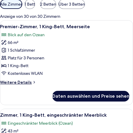
Verfügbare
Alle Zimmer
1 Bett
2 Betten
Über 3 Betten
Filter
für
Anzeige von 30 von 30 Zimmern
Zimmer
Alle
Ein Hotelzimmer mit Bett, einem rote
5
Premier-Zimmer, 1 King-Bett, Meerseite
Fotos
Blick auf den Ozean
für
66 m²
Premier-
Zimmer,
1 Schlafzimmer
1 King-
Platz für 3 Personen
Bett,
1 King-Bett
Meerseite
Kostenloses WLAN
anzeigen
Weitere
Weitere Details
Details
für
Daten auswählen und Preise sehen
Premier-
Zimmer,
1 King-
Alle
Ein Hotelzimmer mit Bett, Fernseher,
4
Bett,
Zimmer, 1 King-Bett, eingeschränkter Meerblick
Fotos
Meerseite
Eingeschränkter Meerblick (Ozean)
für
43 m²
Zimmer,