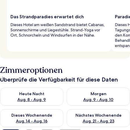
Das Strandparadies erwartet dich
Paradi
Dieses Hotel am weißen Sandstrand bietet Cabanas,
Dieses 
Sonnenschirme und Liegestühle. Strand-Yoga vor
Tagungs
Ort, Schnorcheln und Windsurfen in der Nähe.
den Kon
Behandl
entspan
Zimmeroptionen
Überprüfe die Verfügbarkeit für diese Daten
Überprüfe die Verfügbarkeit für heute Nacht, Aug. 8 - Aug. 9.
Überprüfe die Verfügbarkeit f
Heute Nacht
Morgen
Aug. 8 - Aug. 9
Aug. 9 - Aug. 10
Überprüfe die Verfügbarkeit für dieses Wochenende, Aug. 14 -
Überprüfe die Verfügbarkeit f
Dieses Wochenende
Nächstes Wochenende
Aug. 14 - Aug. 16
Aug. 21 - Aug. 23