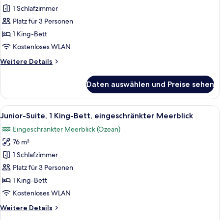
Suite,
1 Schlafzimmer
1 King-
Platz für 3 Personen
Bett,
1 King-Bett
Meerblick
Kostenloses WLAN
anzeigen
Weitere
Weitere Details
Details
für
Daten auswählen und Preise sehen
Junior-
Suite,
1 King-
Alle
Ein Hotelzimmer mit einem großen Bet
7
Bett,
Junior-Suite, 1 King-Bett, eingeschränkter Meerblick
Fotos
Meerblick
Eingeschränkter Meerblick (Ozean)
für
76 m²
Junior-
Suite,
1 Schlafzimmer
1 King-
Platz für 3 Personen
Bett,
1 King-Bett
eingeschränkter
Kostenloses WLAN
Meerblick
Weitere
Weitere Details
anzeigen
Details