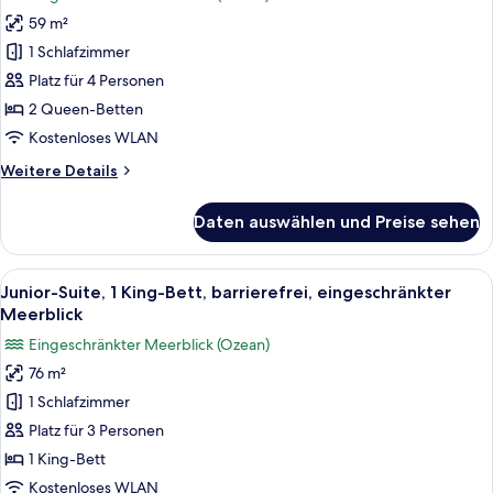
für
Meerblick
59 m²
Junior-
Suite,
1 Schlafzimmer
2 Queen-
Platz für 4 Personen
Betten,
2 Queen-Betten
eingeschränkter
Kostenloses WLAN
Meerblick
Weitere
Weitere Details
anzeigen
Details
für
Daten auswählen und Preise sehen
Junior-
Suite,
2 Queen-
Alle
Hochwertige Bettwaren, Minibar, Zimme
6
Betten,
Junior-Suite, 1 King-Bett, barrierefrei, eingeschränkter
Fotos
eingeschränkter
Meerblick
Meerblick
für
Eingeschränkter Meerblick (Ozean)
Junior-
76 m²
Suite,
1 Schlafzimmer
1 King-
Bett,
Platz für 3 Personen
barrierefrei,
1 King-Bett
eingeschränkter
Kostenloses WLAN