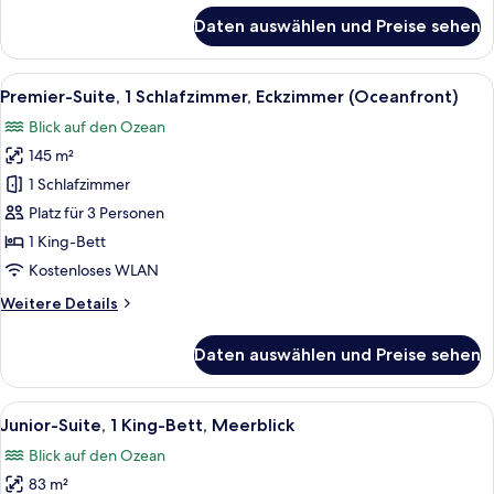
für
Daten auswählen und Preise sehen
Zimmer,
Buchtblick
Alle
Ein Hotelzimmer mit einem großen Bett
5
Premier-Suite, 1 Schlafzimmer, Eckzimmer (Oceanfront)
Fotos
Blick auf den Ozean
für
145 m²
Premier-
Suite,
1 Schlafzimmer
1
Platz für 3 Personen
Schlafzimmer,
1 King-Bett
Eckzimmer
Kostenloses WLAN
(Oceanfront)
Weitere
Weitere Details
anzeigen
Details
für
Daten auswählen und Preise sehen
Premier-
Suite,
1
Alle
Ein Wohnzimmer mit einem roten Sofa
5
Schlafzimmer,
Junior-Suite, 1 King-Bett, Meerblick
Fotos
Eckzimmer
Blick auf den Ozean
(Oceanfront)
für
83 m²
Junior-