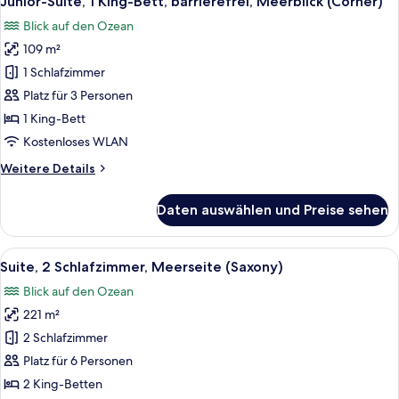
Junior-Suite, 1 King-Bett, barrierefrei, Meerblick (Corner)
Fotos
barrierefrei
Blick auf den Ozean
(Corner)
für
109 m²
Junior-
Suite,
1 Schlafzimmer
1 King-
Platz für 3 Personen
Bett,
1 King-Bett
barrierefrei,
Kostenloses WLAN
Meerblick
Weitere
Weitere Details
(Corner)
Details
anzeigen
für
Daten auswählen und Preise sehen
Junior-
Suite,
1 King-
Alle
Suite, 2 Schlafzimmer, Meerseite (Sax
3
Bett,
Suite, 2 Schlafzimmer, Meerseite (Saxony)
Fotos
barrierefrei,
Blick auf den Ozean
Meerblick
für
(Corner)
221 m²
Suite,
2 Schlafzimmer,
2 Schlafzimmer
Meerseite
Platz für 6 Personen
(Saxony)
2 King-Betten