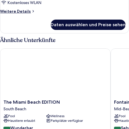
anzeigen
Kostenloses WLAN
Weitere
Weitere Details
Details
für
Daten auswählen und Preise sehen
Suite,
2 Schlafzimmer,
Meerseite
Ähnliche Unterkünfte
(Saxony)
The Miami Beach EDITION
Fontaine
The
Fontain
The Miami Beach EDITION
Fontai
Miami
Miami
South Beach
Mid-Be
Beach
Beach
Pool
Wellness
Pool
EDITION
Mid-
Haustiere erlaubt
Parkplätze verfügbar
Hausti
South
Beach
Beach
9.2
8.4
Wunderbar
Seh