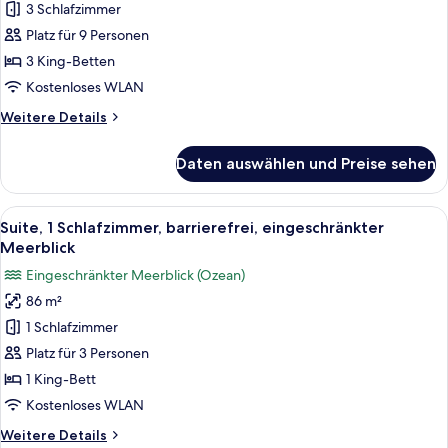
3 Schlafzimmer,
3 Schlafzimmer
Meerseite
Platz für 9 Personen
anzeigen
3 King-Betten
Kostenloses WLAN
Weitere
Weitere Details
Details
für
Daten auswählen und Preise sehen
Suite,
3 Schlafzimmer,
Meerseite
Alle
Hochwertige Bettwaren, Minibar, Zimme
3
Suite, 1 Schlafzimmer, barrierefrei, eingeschränkter
Fotos
Meerblick
für
Eingeschränkter Meerblick (Ozean)
Suite,
86 m²
1
1 Schlafzimmer
Schlafzimmer,
barrierefrei,
Platz für 3 Personen
eingeschränkter
1 King-Bett
Meerblick
Kostenloses WLAN
anzeigen
Weitere
Weitere Details