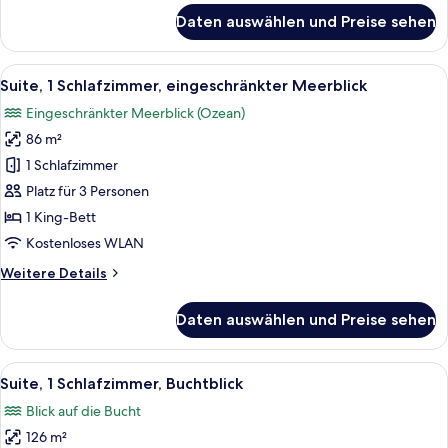
für
Daten auswählen und Preise sehen
Junior-
Suite,
1 King-
Alle
Hochwertige Bettwaren, Minibar, Zimme
3
Bett,
Suite, 1 Schlafzimmer, eingeschränkter Meerblick
Fotos
eingeschränkter
Eingeschränkter Meerblick (Ozean)
Meerblick
für
86 m²
Suite,
1
1 Schlafzimmer
Schlafzimmer,
Platz für 3 Personen
eingeschränkter
1 King-Bett
Meerblick
Kostenloses WLAN
anzeigen
Weitere
Weitere Details
Details
für
Daten auswählen und Preise sehen
Suite,
1
Schlafzimmer,
Alle
Suite, 1 Schlafzimmer, Buchtblick | Ho
3
eingeschränkter
Suite, 1 Schlafzimmer, Buchtblick
Fotos
Meerblick
Blick auf die Bucht
für
126 m²
Suite,