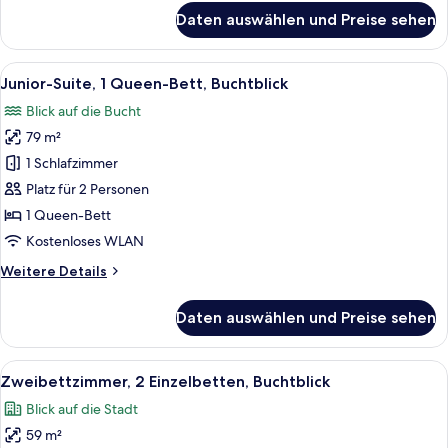
für
Daten auswählen und Preise sehen
Suite,
2 Schlafzimmer,
Buchtblick
Alle
Junior-Suite, 1 Queen-Bett, Buchtblic
3
Junior-Suite, 1 Queen-Bett, Buchtblick
Fotos
Blick auf die Bucht
für
79 m²
Junior-
Suite,
1 Schlafzimmer
1
Platz für 2 Personen
Queen-
1 Queen-Bett
Bett,
Kostenloses WLAN
Buchtblick
Weitere
Weitere Details
anzeigen
Details
für
Daten auswählen und Preise sehen
Junior-
Suite,
1
Alle
Zweibettzimmer, 2 Einzelbetten, Bucht
5
Queen-
Zweibettzimmer, 2 Einzelbetten, Buchtblick
Fotos
Bett,
Blick auf die Stadt
Buchtblick
für
59 m²
Zweibettzimmer,