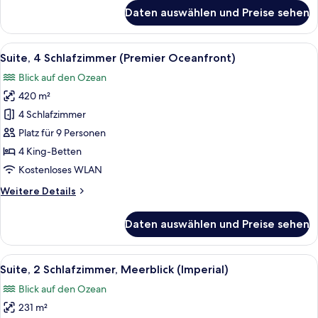
für
Daten auswählen und Preise sehen
Zimmer,
barrierefrei,
Buchtblick
Alle
Ein Hotelzimmer mit Bett, einem rote
7
Suite, 4 Schlafzimmer (Premier Oceanfront)
Fotos
Blick auf den Ozean
für
420 m²
Suite,
4 Schlafzimmer
4 Schlafzimmer
(Premier
Platz für 9 Personen
Oceanfront)
4 King-Betten
anzeigen
Kostenloses WLAN
Weitere
Weitere Details
Details
für
Daten auswählen und Preise sehen
Suite,
4 Schlafzimmer
(Premier
Alle
Ein Wohnzimmer mit einem grünen Sofa
8
Oceanfront)
Suite, 2 Schlafzimmer, Meerblick (Imperial)
Fotos
Blick auf den Ozean
für
231 m²
Suite,