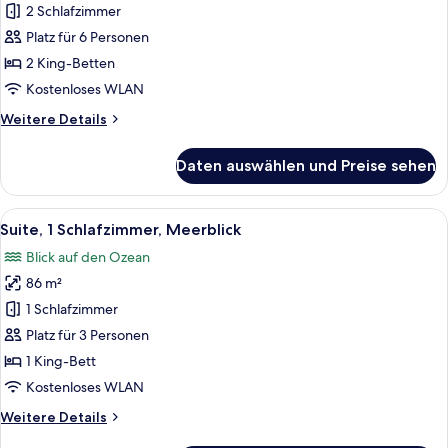
2 Schlafzimmer,
2 Schlafzimmer
Meerblick
Platz für 6 Personen
(Imperial)
2 King-Betten
anzeigen
Kostenloses WLAN
Weitere
Weitere Details
Details
für
Daten auswählen und Preise sehen
Suite,
2 Schlafzimmer,
Meerblick
Alle
Ein Wohnzimmer mit einem roten Sofa
4
(Imperial)
Suite, 1 Schlafzimmer, Meerblick
Fotos
Blick auf den Ozean
für
86 m²
Suite,
1
1 Schlafzimmer
Schlafzimmer,
Platz für 3 Personen
Meerblick
1 King-Bett
anzeigen
Kostenloses WLAN
Weitere
Weitere Details
Details