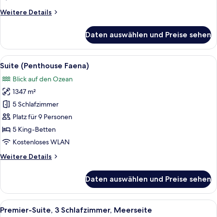
Meerblick
Weitere
Weitere Details
anzeigen
Details
für
Daten auswählen und Preise sehen
Junior-
Suite,
1 King-
Alle
Suite (Penthouse Faena) | Hochwertige
7
Bett,
Suite (Penthouse Faena)
Fotos
barrierefrei,
Blick auf den Ozean
eingeschränkter
für
Meerblick
1347 m²
Suite
(Penthouse
5 Schlafzimmer
Faena)
Platz für 9 Personen
anzeigen
5 King-Betten
Kostenloses WLAN
Weitere
Weitere Details
Details
für
Daten auswählen und Preise sehen
Suite
(Penthouse
Faena)
Alle
Ein geräumiges Wohnzimmer mit einem
4
Premier-Suite, 3 Schlafzimmer, Meerseite
Fotos