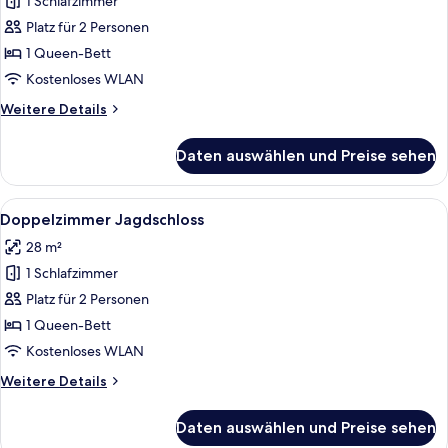
1 Schlafzimmer
Deluxe
Suite
Platz für 2 Personen
Spa-
1 Queen-Bett
Haus
Kostenloses WLAN
anzeigen
Weitere
Weitere Details
Details
für
Daten auswählen und Preise sehen
Deluxe
Suite
Spa-
Alle
Ein geräumiges Schlafzimmer mit einem
3
Haus
Doppelzimmer Jagdschloss
Fotos
28 m²
für
1 Schlafzimmer
Doppelzimmer
Jagdschloss
Platz für 2 Personen
anzeigen
1 Queen-Bett
Kostenloses WLAN
Weitere
Weitere Details
Details
für
Daten auswählen und Preise sehen
Doppelzimmer