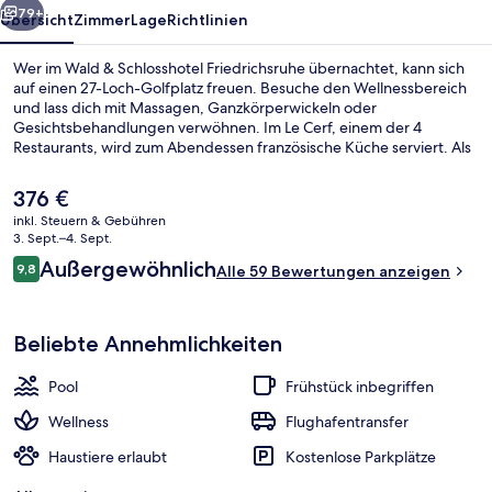
79+
Übersicht
Zimmer
Lage
Richtlinien
Wer im Wald & Schlosshotel Friedrichsruhe übernachtet, kann sich
auf einen 27-Loch-Golfplatz freuen. Besuche den Wellnessbereich
und lass dich mit Massagen, Ganzkörperwickeln oder
Gesichtsbehandlungen verwöhnen. Im Le Cerf, einem der 4
Restaurants, wird zum Abendessen französische Küche serviert. Als
weitere Highlights bietet dieses Hotel im luxuriösen Stil einen
Innenpool, einen Außenpool und eine Loungebar.
Der
376 €
aktuelle
inkl. Steuern & Gebühren
Preis
3. Sept.–4. Sept.
Fassade der Unterkunft
beträgt
Bewertungen
Außergewöhnlich
9,8
Alle 59 Bewertungen anzeigen
376 €.
9,8 von 10.
Beliebte Annehmlichkeiten
Pool
Frühstück inbegriffen
Wellness
Flughafentransfer
Haustiere erlaubt
Kostenlose Parkplätze