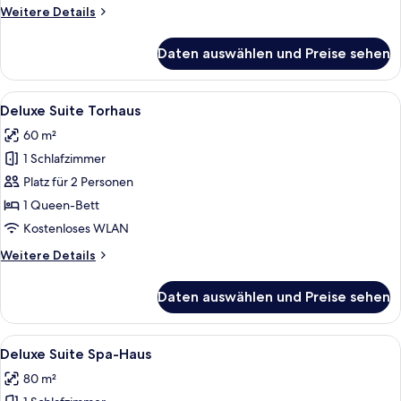
Weitere
Weitere Details
Details
für
Daten auswählen und Preise sehen
Deluxe
Suite
Jagdschloss
Alle
Ein Wohnzimmer mit einer Couch, eine
4
Deluxe Suite Torhaus
Fotos
60 m²
für
1 Schlafzimmer
Deluxe
Suite
Platz für 2 Personen
Torhaus
1 Queen-Bett
anzeigen
Kostenloses WLAN
Weitere
Weitere Details
Details
für
Daten auswählen und Preise sehen
Deluxe
Suite
Torhaus
Alle
Ein Hotelzimmer mit einem großen Bett
4
Deluxe Suite Spa-Haus
Fotos
80 m²
für