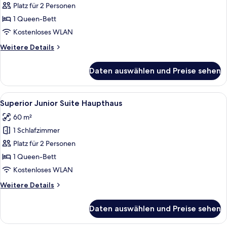
Junior
Platz für 2 Personen
Suite
1 Queen-Bett
Gartenhaus
Kostenloses WLAN
anzeigen
Weitere
Weitere Details
Details
für
Daten auswählen und Preise sehen
Comfort
Junior
Suite
Alle
Ein Wohnzimmer mit einer Couch, eine
3
Gartenhaus
Superior Junior Suite Haupthaus
Fotos
60 m²
für
1 Schlafzimmer
Superior
Junior
Platz für 2 Personen
Suite
1 Queen-Bett
Haupthaus
Kostenloses WLAN
anzeigen
Weitere
Weitere Details
Details
für
Daten auswählen und Preise sehen
Superior
Junior