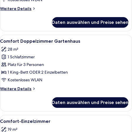
anzeigen
Weitere
Weitere Details
Details
für
Daten auswählen und Preise sehen
Superior
Doppelzimmer
Spa-
Alle
Ein Schlafzimmer mit floralem Wandpa
1
Haus
Comfort Doppelzimmer Gartenhaus
Fotos
28 m²
für
1 Schlafzimmer
Comfort
Doppelzimmer
Platz für 3 Personen
Gartenhaus
1 King-Bett ODER 2 Einzelbetten
anzeigen
Kostenloses WLAN
Weitere
Weitere Details
Details
für
Daten auswählen und Preise sehen
Comfort
Doppelzimmer
Gartenhaus
Alle
Ein Badezimmer mit einem weißen Wasc
2
Comfort-Einzelzimmer
Fotos
19 m²
für