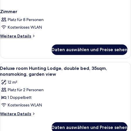
Zimmer
Platz für 8 Personen
Kostenloses WLAN
Weitere
Weitere Details
Details
für
Daten auswählen und Preise sehen
Zimmer
Alle
Bettwäsche aus ägyptischer Baumwoll
1
Deluxe room Hunting Lodge, double bed, 35sqm,
Fotos
nonsmoking, garden view
für
12 m²
Deluxe
Platz für 2 Personen
room
1 Doppelbett
Hunting
Lodge,
Kostenloses WLAN
double
Weitere
Weitere Details
bed,
Details
für
35sqm,
Daten auswählen und Preise sehen
Deluxe