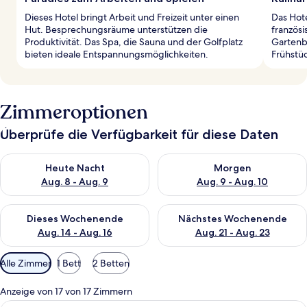
Dieses Hotel bringt Arbeit und Freizeit unter einen
Das Hote
Hut. Besprechungsräume unterstützen die
französi
Produktivität. Das Spa, die Sauna und der Golfplatz
Gartenbl
bieten ideale Entspannungsmöglichkeiten.
Frühstü
Zimmeroptionen
Überprüfe die Verfügbarkeit für diese Daten
Überprüfe die Verfügbarkeit für heute Nacht, Aug. 8 - Aug. 9.
Überprüfe die Verfügbarkeit f
Heute Nacht
Morgen
Aug. 8 - Aug. 9
Aug. 9 - Aug. 10
Überprüfe die Verfügbarkeit für dieses Wochenende, Aug. 14 -
Überprüfe die Verfügbarkeit f
Dieses Wochenende
Nächstes Wochenende
Aug. 14 - Aug. 16
Aug. 21 - Aug. 23
Verfügbare
Alle Zimmer
1 Bett
2 Betten
Filter
für
Anzeige von 17 von 17 Zimmern
Zimmer
Ein geräumiges Hotelzimmer mit einem