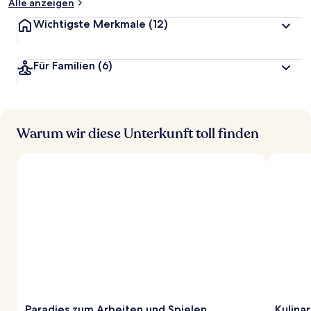
Alle anzeigen
Wichtigste Merkmale
(12)
Für Familien
(6)
Warum wir diese Unterkunft toll finden
Paradies zum Arbeiten und Spielen
Kulina