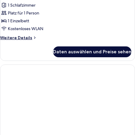
1 Schlafzimmer
Comfort-
Einzelzimmer
Platz für 1 Person
anzeigen
1 Einzelbett
Kostenloses WLAN
Weitere
Weitere Details
Details
für
Daten auswählen und Preise sehen
Comfort-
Einzelzimmer