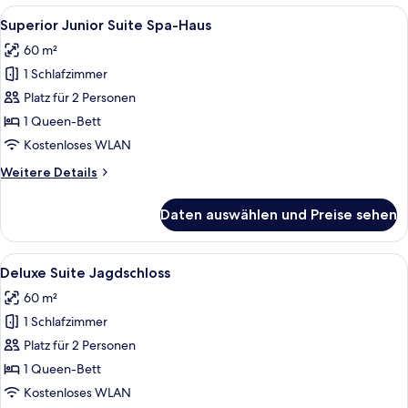
Suite
Alle
Ein geräumiges Schlafzimmer mit eine
2
Haupthaus
Superior Junior Suite Spa-Haus
Fotos
60 m²
für
1 Schlafzimmer
Superior
Junior
Platz für 2 Personen
Suite
1 Queen-Bett
Spa-
Kostenloses WLAN
Haus
Weitere
Weitere Details
anzeigen
Details
für
Daten auswählen und Preise sehen
Superior
Junior
Suite
Alle
Ein Schlafzimmer mit Bett, Stuhl, Kle
4
Spa-
Deluxe Suite Jagdschloss
Fotos
Haus
60 m²
für
1 Schlafzimmer
Deluxe
Suite
Platz für 2 Personen
Jagdschloss
1 Queen-Bett
anzeigen
Kostenloses WLAN