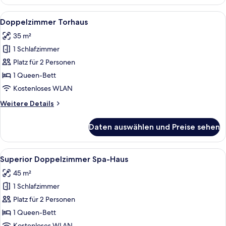
Jagdschloss
Alle
Ein Schlafzimmer mit Bett, Fernseher
4
Doppelzimmer Torhaus
Fotos
35 m²
für
1 Schlafzimmer
Doppelzimmer
Torhaus
Platz für 2 Personen
anzeigen
1 Queen-Bett
Kostenloses WLAN
Weitere
Weitere Details
Details
für
Daten auswählen und Preise sehen
Doppelzimmer
Torhaus
Alle
Ein Hotelzimmer mit einer Couch, ein
4
Superior Doppelzimmer Spa-Haus
Fotos
45 m²
für
1 Schlafzimmer
Superior
Doppelzimmer
Platz für 2 Personen
Spa-
1 Queen-Bett
Haus
Kostenloses WLAN