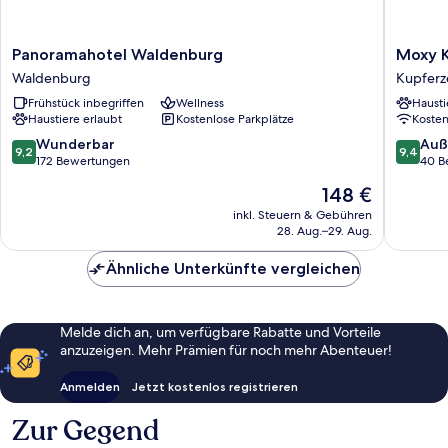
Panoramahotel
Moxy
Panoramahotel Waldenburg
Moxy K
Waldenburg
Kupferze
Waldenburg
Kupferze
Waldenburg
Hohenl
Frühstück inbegriffen
Wellness
Hausti
Kupferze
Haustiere erlaubt
Kostenlose Parkplätze
Koste
9.2
9.4
Wunderbar
Auß
9,2
9,4
von
von
172 Bewertungen
40 B
10,
10,
Der
148 €
Wunderbar,
Außerge
Preis
172
40
inkl. Steuern & Gebühren
beträgt
28. Aug.–29. Aug.
Bewertungen
Bewert
148 €
Ähnliche Unterkünfte vergleichen
Melde dich an, um verfügbare Rabatte und Vorteile
anzuzeigen. Mehr Prämien für noch mehr Abenteuer!
Anmelden
Jetzt kostenlos registrieren
Zur Gegend