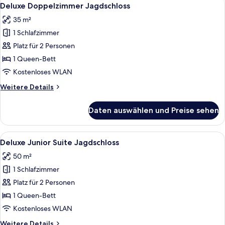
Alle
5
Deluxe Doppelzimmer Jagdschloss
Fotos
35 m²
für
1 Schlafzimmer
Deluxe
Doppelzimmer
Platz für 2 Personen
Jagdschloss
1 Queen-Bett
anzeigen
Kostenloses WLAN
Weitere
Weitere Details
Details
für
Daten auswählen und Preise sehen
Deluxe
Doppelzimmer
Jagdschloss
Alle
Ein Zimmer mit einer Sofagarnitur, eine
4
Deluxe Junior Suite Jagdschloss
Fotos
50 m²
für
1 Schlafzimmer
Deluxe
Junior
Platz für 2 Personen
Suite
1 Queen-Bett
Jagdschloss
Kostenloses WLAN
anzeigen
Weitere
Weitere Details