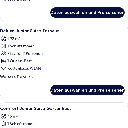
Details
für
Daten auswählen und Preise sehen
Deluxe
Junior
Suite
Alle
Ein Wohnzimmer mit Sofa, Sessel, Couc
6
Jagdschloss
Deluxe Junior Suite Torhaus
Fotos
592 m²
für
1 Schlafzimmer
Deluxe
Junior
Platz für 2 Personen
Suite
1 Queen-Bett
Torhaus
Kostenloses WLAN
anzeigen
Weitere
Weitere Details
Details
für
Daten auswählen und Preise sehen
Deluxe
Junior
Suite
Alle
Ein Zimmer mit Blick auf einen Garten 
4
Torhaus
Comfort Junior Suite Gartenhaus
Fotos
45 m²
für
1 Schlafzimmer
Comfort