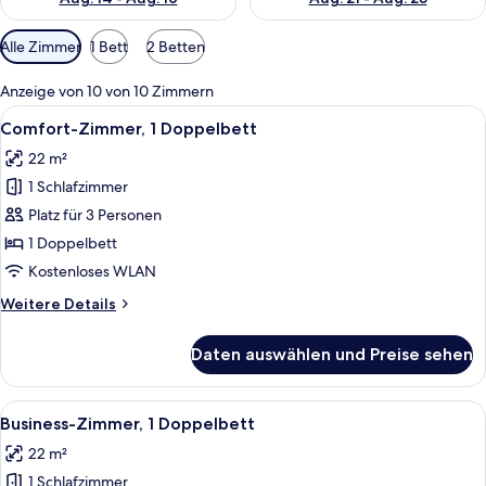
Verfügbare
Alle Zimmer
1 Bett
2 Betten
Filter
für
Anzeige von 10 von 10 Zimmern
Zimmer
Alle
Ein Hotelzimmer mit zwei Betten, eine
10
Comfort-Zimmer, 1 Doppelbett
Fotos
22 m²
für
1 Schlafzimmer
Comfort-
Zimmer,
Platz für 3 Personen
1
1 Doppelbett
Doppelbett
Kostenloses WLAN
anzeigen
Weitere
Weitere Details
Details
für
Daten auswählen und Preise sehen
Comfort-
Zimmer,
1
Alle
Ein Hotelzimmer mit Bett, Schreibtisch
10
Doppelbett
Business-Zimmer, 1 Doppelbett
Fotos
22 m²
für
1 Schlafzimmer