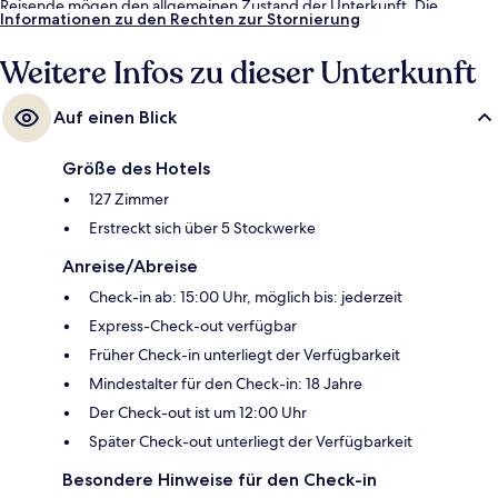
Reisende mögen den allgemeinen Zustand der Unterkunft. Die
Informationen zu den Rechten zur Stornierung
öffentlichen Verkehrsmittel sind nur einen kurzen Fußmarsch entfernt:
Zur S-Bahn-Station Offenbach (Main) Kaiserlei sind es 4 Minuten und
Weitere Infos zu dieser Unterkunft
zur Straßenbahnhaltestelle Offenbach Stadtgrenze 10 Minuten.
Auf einen Blick
Größe des Hotels
127 Zimmer
Erstreckt sich über 5 Stockwerke
Anreise/Abreise
Check-in ab: 15:00 Uhr, möglich bis: jederzeit
Express-Check-out verfügbar
Früher Check-in unterliegt der Verfügbarkeit
Mindestalter für den Check-in: 18 Jahre
Der Check-out ist um 12:00 Uhr
Später Check-out unterliegt der Verfügbarkeit
Besondere Hinweise für den Check-in