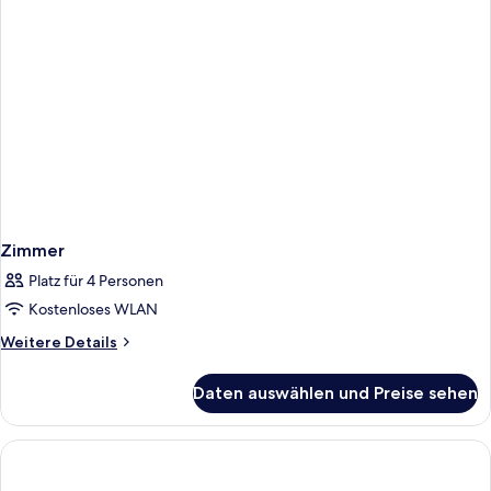
Zimmer
Platz für 4 Personen
Kostenloses WLAN
Weitere
Weitere Details
Details
für
Daten auswählen und Preise sehen
Zimmer