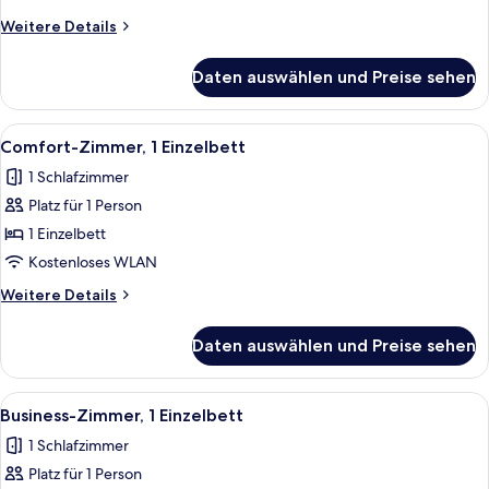
Weitere
Weitere Details
Details
für
Daten auswählen und Preise sehen
Comfort-
Zimmer,
2 Einzelbetten
Alle
Ein Hotelzimmer mit Bett, Schreibtisc
6
Comfort-Zimmer, 1 Einzelbett
Fotos
1 Schlafzimmer
für
Platz für 1 Person
Comfort-
Zimmer,
1 Einzelbett
1 Einzelbett
Kostenloses WLAN
anzeigen
Weitere
Weitere Details
Details
für
Daten auswählen und Preise sehen
Comfort-
Zimmer,
1 Einzelbett
Alle
Ein Hotelzimmer mit Bett, Schreibtis
8
Business-Zimmer, 1 Einzelbett
Fotos
1 Schlafzimmer
für
Platz für 1 Person
Business-