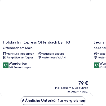
Holiday Inn Express Offenbach by IHG
Leonardo
Holiday
Leonard
Holiday Inn Express Offenbach by IHG
Leonar
Inn
Hotel
Offenbach am Main
Kaiserlei
Express
Offenb
Frühstück inbegriffen
Haustiere erlaubt
Hausti
Offenbach
Frankfur
Parkplätze verfügbar
Kostenloses WLAN
Koste
by
Kaiserlei
IHG
9.2
9.0
Wunderbar
Wun
9,2
9,0
Offenbach
von
von
441 Bewertungen
621 
am
10,
10,
Main
Wunderbar,
Wunder
441
621
Der
79 €
Bewertungen
Bewert
Preis
inkl. Steuern & Gebühren
beträgt
16. Aug.–17. Aug.
79 €
Ähnliche Unterkünfte vergleichen