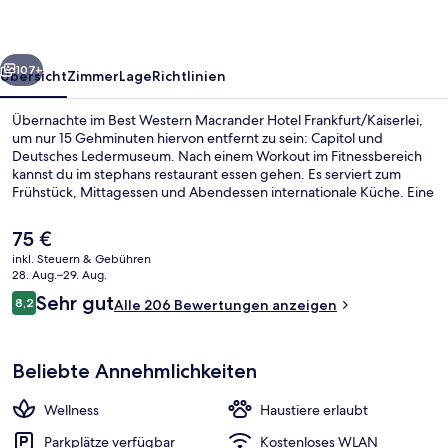
Frankfurt/Kaiserlei
rück
Weiter
107+
Übersicht
Zimmer
Lage
Richtlinien
Übernachte im Best Western Macrander Hotel Frankfurt/Kaiserlei,
um nur 15 Gehminuten hiervon entfernt zu sein: Capitol und
Deutsches Ledermuseum. Nach einem Workout im Fitnessbereich
kannst du im stephans restaurant essen gehen. Es serviert zum
Frühstück, Mittagessen und Abendessen internationale Küche. Eine
Bar/Lounge, eine Sauna und eine Snackbar gehören ebenfalls zum
Angebot. Andere Reisende mögen den allgemeinen Zustand der
Der
75 €
Unterkunft. Die öffentlichen Verkehrsmittel sind nur einen kurzen
aktuelle
inkl. Steuern & Gebühren
Fußmarsch entfernt: Zur S-Bahn-Station Offenbach (Main) Kaiserlei
Preis
28. Aug.–29. Aug.
sind es 4 Minuten und zur Straßenbahnhaltestelle Offenbach
Außenbereich
beträgt
Bewertungen
Stadtgrenze 10 Minuten.
Sehr gut
8,2
Alle 206 Bewertungen anzeigen
75 €.
8,2 von 10.
Beliebte Annehmlichkeiten
Wellness
Haustiere erlaubt
Parkplätze verfügbar
Kostenloses WLAN