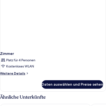
Zimmer
Platz für 4 Personen
Kostenloses WLAN
Weitere
Weitere Details
Details
für
Daten auswählen und Preise sehen
Zimmer
Ähnliche Unterkünfte