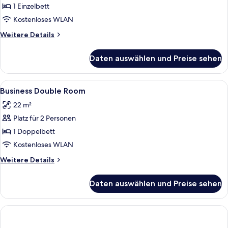
Zimmer,
1 Einzelbett
1 Einzelbett
Kostenloses WLAN
anzeigen
Weitere
Weitere Details
Details
für
Daten auswählen und Preise sehen
Business-
Zimmer,
1 Einzelbett
Alle
Allergikerbettwaren, Schreibtisch, la
7
Business Double Room
Fotos
22 m²
für
Platz für 2 Personen
Business
Double
1 Doppelbett
Room
Kostenloses WLAN
anzeigen
Weitere
Weitere Details
Details
für
Daten auswählen und Preise sehen
Business
Double
Room