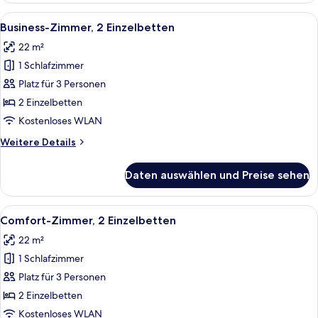
1 King-
Alle
Ein Hotelzimmer mit zwei Betten, ein
9
Bett
Business-Zimmer, 2 Einzelbetten
Fotos
22 m²
für
1 Schlafzimmer
Business-
Zimmer,
Platz für 3 Personen
2 Einzelbetten
2 Einzelbetten
anzeigen
Kostenloses WLAN
Weitere
Weitere Details
Details
für
Daten auswählen und Preise sehen
Business-
Zimmer,
2 Einzelbetten
Alle
Ein Hotelzimmer mit einem Bett, einem
9
Comfort-Zimmer, 2 Einzelbetten
Fotos
22 m²
für
1 Schlafzimmer
Comfort-
Zimmer,
Platz für 3 Personen
2 Einzelbetten
2 Einzelbetten
anzeigen
Kostenloses WLAN