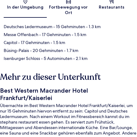
Karte
In der Umgebung
Fortbewegung vor
Restaurants
Ort
Deutsches Ledermuseum
- 15 Gehminuten
- 1.3 km
Messe Offenbach
- 17 Gehminuten
- 1.5 km
Capitol
- 17 Gehminuten
- 1.5 km
Büsing-Palais
- 20 Gehminuten
- 1.7 km
Isenburger Schloss
- 5 Autominuten
- 2.1 km
Mehr zu dieser Unterkunft
Best Western Macrander Hotel
Frankfurt/Kaiserlei
Übernachte im Best Western Macrander Hotel Frankfurt/Kaiserlei, um
nur 15 Gehminuten hiervon entfernt zu sein: Capitol und Deutsches
Ledermuseum. Nach einem Workout im Fitnessbereich kannst du im
stephans restaurant essen gehen. Es serviert zum Frühstück,
Mittagessen und Abendessen internationale Küche. Eine Bar/Lounge,
eine Sauna und eine Snackbar gehören ebenfalls zum Angebot. Andere