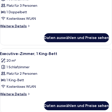
Business-
Zimmer,
Platz für 3 Personen
1
1 Doppelbett
Doppelbett
Kostenloses WLAN
anzeigen
Weitere
Weitere Details
Details
für
Daten auswählen und Preise sehen
Business-
Zimmer,
1
Alle
Ein Hotelzimmer mit einem großen Bett
14
Doppelbett
Executive-Zimmer, 1 King-Bett
Fotos
20 m²
für
1 Schlafzimmer
Executive-
Zimmer,
Platz für 2 Personen
1 King-
1 King-Bett
Bett
Kostenloses WLAN
anzeigen
Weitere
Weitere Details
Details
für
Daten auswählen und Preise sehen
Executive-
Zimmer,