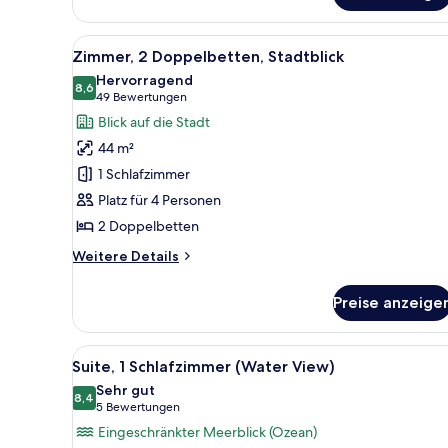
2 Doppelbetten
(Water
Alle
Eine Skyline mit hohen Gebäu
8
Views)
Zimmer, 2 Doppelbetten, Stadtblick
Fotos
Hervorragend
für
8,6
8,6 von 10
(49
49 Bewertungen
Zimmer,
Bewertungen)
Blick auf die Stadt
2 Doppelbetten,
44 m²
Stadtblick
1 Schlafzimmer
anzeigen
Platz für 4 Personen
2 Doppelbetten
Weitere
Weitere Details
Details
für
Preise anzeige
Zimmer,
2 Doppelbetten,
Stadtblick
Alle
Ein Balkon mit zwei Korbstühle
10
Suite, 1 Schlafzimmer (Water View)
Fotos
Sehr gut
für
8,4
8,4 von 10
(5
5 Bewertungen
Suite,
Bewertungen)
Eingeschränkter Meerblick (Ozean)
1