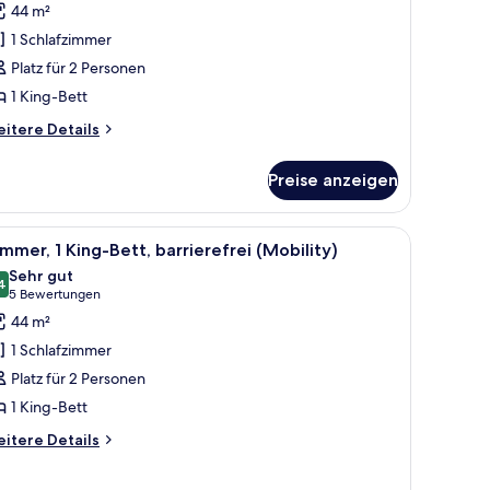
44 m²
ett
1 Schlafzimmer
Water
Platz für 2 Personen
iew
1 King-Bett
igh
loor)
itere
itere Details
nzeigen
tails
r
Preise anzeigen
mmer,
King-
tt
h, Küche und Wohnbereich.
le
Ein modernes Interieur mit Essbereich, Küch
7
ater
mmer, 1 King-Bett, barrierefrei (Mobility)
otos
ew
Sehr gut
gh
ür
4
8,4 von 10
(5
5 Bewertungen
oor)
immer,
Bewertungen)
44 m²
King-
1 Schlafzimmer
ett,
Platz für 2 Personen
arrierefrei
1 King-Bett
Mobility)
nzeigen
itere
itere Details
tails
r