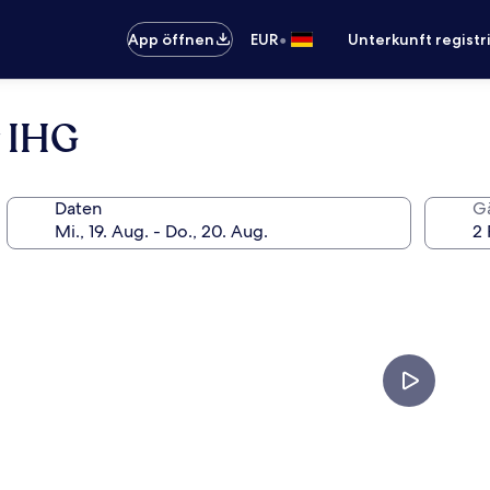
•
App öffnen
EUR
Unterkunft registr
y IHG
Daten
G