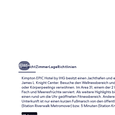
85+
Übersicht
Zimmer
Lage
Richtlinien
Kimpton EPIC Hotel by IHG besitzt einen Jachthafen und e
James L. Knight Center. Besuche den Wellnessbereich u
oder Körperpeelings verwöhnen. Im Area 31, einem der 2
Fisch und Meeresfrüchte serviert. Als weitere Highlights b
einen rund um die Uhr geöffneten Fitnessbereich. Andere 
Unterkunft ist nur einen kurzen Fußmarsch von den öffent
(Station Riverwalk Metromover) bzw. 5 Minuten (Station 