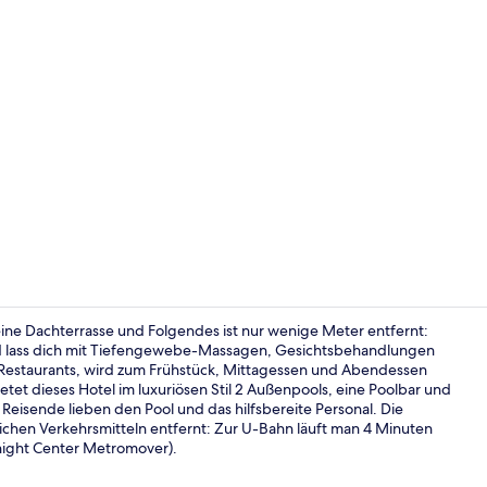
Influencer-V
ine Dachterrasse und Folgendes ist nur wenige Meter entfernt:
nd lass dich mit Tiefengewebe-Massagen, Gesichtsbehandlungen
 Restaurants, wird zum Frühstück, Mittagessen und Abendessen
Ausblick vo
ietet dieses Hotel im luxuriösen Stil 2 Außenpools, eine Poolbar und
Reisende lieben den Pool und das hilfsbereite Personal. Die
lichen Verkehrsmitteln entfernt: Zur U-Bahn läuft man 4 Minuten
Knight Center Metromover).