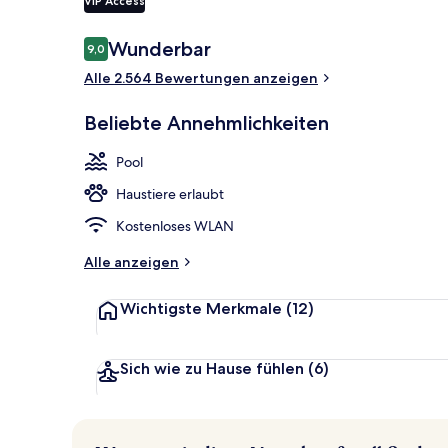
VIP Access
2 Außenpool
Bewertungen
Wunderbar
9,0
9,0 von 10.
Alle 2.564 Bewertungen anzeigen
Beliebte Annehmlichkeiten
Pool
Haustiere erlaubt
Kostenloses WLAN
Alle anzeigen
Wichtigste Merkmale
(12)
Sich wie zu Hause fühlen
(6)