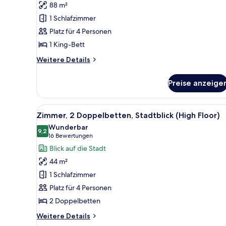
88 m²
Schlafzimmer
1 Schlafzimmer
(Water
Platz für 4 Personen
View)
1 King-Bett
anzeigen
Weitere
Weitere Details
Details
für
Preise anzeige
Suite,
1
Schlafzimmer
Alle
Eine Skyline mit hohen Gebäu
9
(Water
Zimmer, 2 Doppelbetten, Stadtblick (High Floor)
Fotos
View)
Wunderbar
für
9,2
9,2 von 10
(16
16 Bewertungen
Zimmer,
Bewertungen)
Blick auf die Stadt
2 Doppelbetten,
44 m²
Stadtblick
1 Schlafzimmer
(High
Platz für 4 Personen
Floor)
2 Doppelbetten
anzeigen
Weitere
Weitere Details
Details