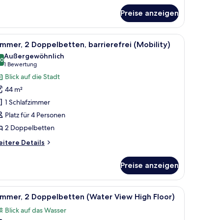
mmer,
King-
Preise anzeigen
tt,
rrierefrei
er Lampe und Blick auf Gebäude.
le
Ein Hotelzimmer mit Bett, Kissen, einer Lamp
obility)
6
mmer, 2 Doppelbetten, barrierefrei (Mobility)
otos
Außergewöhnlich
ür
,0
10,0 von 10
(1
1 Bewertung
immer,
Bewertung)
Blick auf die Stadt
 Doppelbetten,
44 m²
arrierefrei
1 Schlafzimmer
Mobility)
Platz für 4 Personen
nzeigen
2 Doppelbetten
itere
itere Details
tails
r
Preise anzeigen
mmer,
Doppelbetten,
rrierefrei
r.
ten, Minibar, Zimmersafe
le
Ein Hotelzimmer mit Bett, Kissen, einer Lamp
9
obility)
immer, 2 Doppelbetten (Water View High Floor)
otos
Blick auf das Wasser
ür