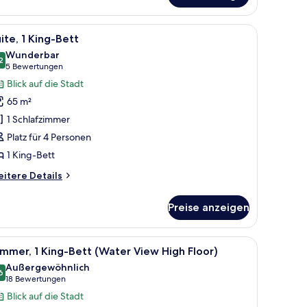
ssential)
ner von Bäumen gesäumten Straße und einer Ampel.
le
Ein modernes Interieur mit Essbereich, Küch
8
ite, 1 King-Bett
otos
Wunderbar
ür
2
9,2 von 10
(5
5 Bewertungen
ite,
Bewertungen)
Blick auf die Stadt
King-
65 m²
ett
1 Schlafzimmer
nzeigen
Platz für 4 Personen
1 King-Bett
itere
itere Details
tails
r
Preise anzeigen
ite,
King-
tt
ten, Minibar, Zimmersafe
le
Ein Balkon mit zwei Korbstühlen, einem klein
7
mmer, 1 King-Bett (Water View High Floor)
otos
Außergewöhnlich
ür
6
9,6 von 10
(18
18 Bewertungen
immer,
Bewertungen)
Blick auf die Stadt
King-