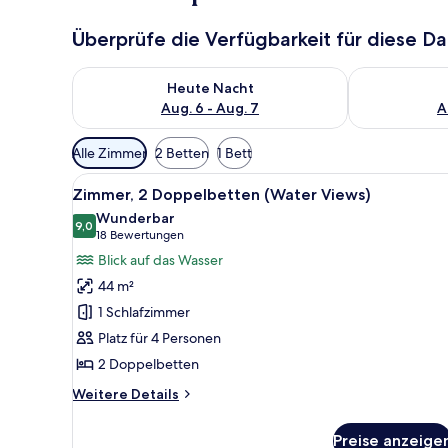
Überprüfe die Verfügbarkeit für diese D
Überprüfe die Verfügbarkeit für heute Nacht, Aug. 6
Überprüfe die
Heute Nacht
Aug. 6 - Aug. 7
A
Verfügbare
Alle Zimmer
2 Betten
1 Bett
Filter
Alle
Ein Hotelzimmer mit Bett, Kiss
für
8
Zimmer, 2 Doppelbetten (Water Views)
Fotos
Zimmer
Wunderbar
für
9,0
9,0 von 10
(18
18 Bewertungen
Zimmer,
Bewertungen)
Blick auf das Wasser
2 Doppelbetten
44 m²
(Water
1 Schlafzimmer
Views)
Platz für 4 Personen
anzeigen
2 Doppelbetten
Weitere
Weitere Details
Details
für
Preise anzeige
Zimmer,