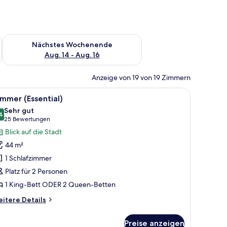
es Wochenende, Aug. 7 - Aug. 9.
Überprüfe die Verfügbarkeit für nächstes Wochenende, Aug. 1
Nächstes Wochenende
Aug. 14 - Aug. 16
Anzeige von 19 von 19 Zimmern
h, Küche und Wohnbereich.
le
Ein modernes Hotelzimmer mit Bett, Nachttisc
7
mmer (Essential)
otos
Sehr gut
ür
4
8,4 von 10
(25
25 Bewertungen
immer
Bewertungen)
Blick auf die Stadt
ssential)
44 m²
nzeigen
1 Schlafzimmer
Platz für 2 Personen
1 King-Bett ODER 2 Queen-Betten
itere
itere Details
tails
r
Preise anzeigen
immer