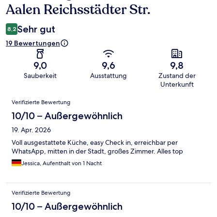
Aalen Reichsstädter Str.
Sehr gut
8,2
19 Bewertungen
9,0
9,6
9,8
Sauberkeit
Ausstattung
Zustand der
Unterkunft
Bewertungen
Verifizierte Bewertung
10/10 – Außergewöhnlich
19. Apr. 2026
Voll ausgestattete Küche, easy Check in, erreichbar per
WhatsApp, mitten in der Stadt, großes Zimmer. Alles top
Jessica, Aufenthalt von 1 Nacht
Verifizierte Bewertung
10/10 – Außergewöhnlich