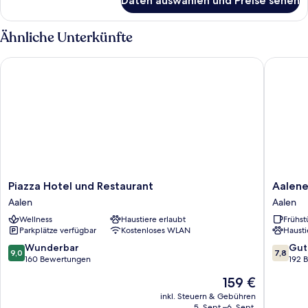
Daten auswählen und Preise sehen
Zimmer
Ähnliche Unterkünfte
Piazza Hotel und Restaurant
Aalener 
Piazza
Aalener
Piazza Hotel und Restaurant
Aalene
Hotel
Römerho
Aalen
Aalen
und
Aalen
Wellness
Haustiere erlaubt
Frühst
Restaurant
Parkplätze verfügbar
Kostenloses WLAN
Hausti
Aalen
9.0
7.8
Wunderbar
Gut
9,0
7,8
von
von
160 Bewertungen
192 
10,
10,
Der
159 €
Wunderbar,
Gut,
Preis
160
192
inkl. Steuern & Gebühren
beträgt
5. Sept.–6. Sept.