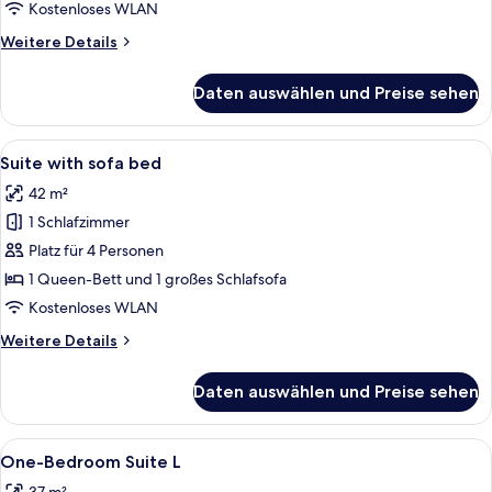
Kostenloses WLAN
Weitere
Weitere Details
Details
für
Daten auswählen und Preise sehen
Suite
Alle
Ein modernes Schlafzimmer mit einem g
13
Suite with sofa bed
Fotos
42 m²
für
1 Schlafzimmer
Suite
with
Platz für 4 Personen
sofa
1 Queen-Bett und 1 großes Schlafsofa
bed
Kostenloses WLAN
anzeigen
Weitere
Weitere Details
Details
für
Daten auswählen und Preise sehen
Suite
with
sofa
Alle
Ein modernes Schlafzimmer mit Bett, 
19
bed
One-Bedroom Suite L
Fotos