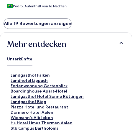
Pedro, Aufenthalt von 16 Nächten
Alle 19 Bewertungen anzeigen
Mehr entdecken
Unterkünfte
L
Landgasthof Falken
i
L
Landhotel Lippach
n
i
L
Ferienwohnung Gartenblick
k
n
i
L
Boardinghouse Apart-Hotel
,
k
n
i
L
Landgasthof Hotel Sonne Röttingen
d
,
k
n
i
L
Landgasthof Bieg
e
d
,
k
n
i
L
Piazza Hotel und Restaurant
r
e
d
,
k
n
i
L
Dormero Hotel Aalen
d
r
e
d
,
k
n
i
L
Widmann's Alb.leben
i
d
r
e
d
,
k
n
i
L
H+ Hotel Limes Thermen Aalen
e
i
d
r
e
d
,
k
n
i
L
Stb Campus Bartholomä