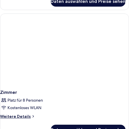
Daten auswählen und Preise sehen
One-
Bedroom
Suite
XL
Zimmer
Platz für 8 Personen
Kostenloses WLAN
Weitere
Weitere Details
Details
für