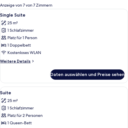
für
Anzeige von 7 von 7 Zimmern
Zimmer
Alle
Ein Schlafzimmer mit einem Bett, ein
8
Single Suite
Fotos
25 m²
für
1 Schlafzimmer
Single
Suite
Platz für 1 Person
anzeigen
1 Doppelbett
Kostenloses WLAN
Weitere
Weitere Details
Details
für
Daten auswählen und Preise sehen
Single
Suite
Alle
Ein modernes Schlafzimmer mit Bett, N
15
Suite
Fotos
25 m²
für
1 Schlafzimmer
Suite
anzeigen
Platz für 2 Personen
1 Queen-Bett