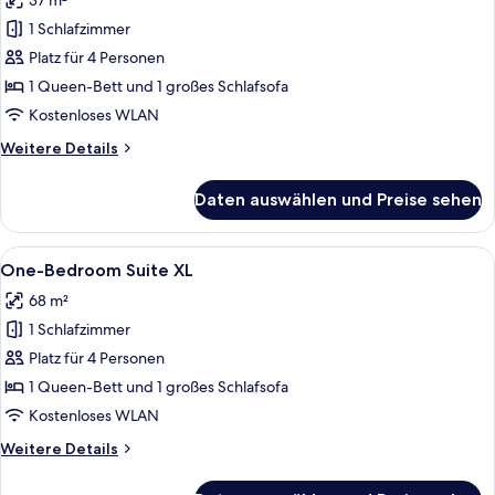
37 m²
für
1 Schlafzimmer
One-
Bedroom
Platz für 4 Personen
Suite
1 Queen-Bett und 1 großes Schlafsofa
L
Kostenloses WLAN
anzeigen
Weitere
Weitere Details
Details
für
Daten auswählen und Preise sehen
One-
Bedroom
Suite
Alle
Ein modernes Schlafzimmer mit schräge
17
L
One-Bedroom Suite XL
Fotos
68 m²
für
1 Schlafzimmer
One-
Bedroom
Platz für 4 Personen
Suite
1 Queen-Bett und 1 großes Schlafsofa
XL
Kostenloses WLAN
anzeigen
Weitere
Weitere Details
Details
für