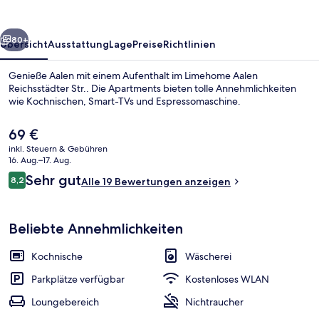
rück
Weiter
80+
Übersicht
Ausstattung
Lage
Preise
Richtlinien
Genieße Aalen mit einem Aufenthalt im Limehome Aalen
Reichsstädter Str.. Die Apartments bieten tolle Annehmlichkeiten
wie Kochnischen, Smart-TVs und Espressomaschine.
Der
69 €
aktuelle
inkl. Steuern & Gebühren
Preis
16. Aug.–17. Aug.
beträgt
Bewertungen
Sehr gut
8,2
Alle 19 Bewertungen anzeigen
69 €.
8,2 von 10.
Suite | Eigene Küche | Espressomasch
Beliebte Annehmlichkeiten
Kochnische
Wäscherei
Parkplätze verfügbar
Kostenloses WLAN
Loungebereich
Nichtraucher