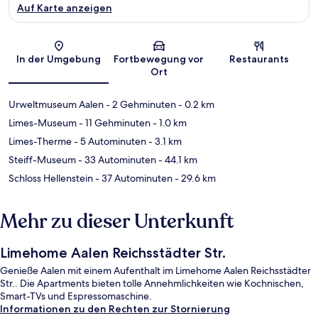
Auf Karte anzeigen
Karte
In der Umgebung
Fortbewegung vor
Restaurants
Ort
Urweltmuseum Aalen
- 2 Gehminuten
- 0.2 km
Limes-Museum
- 11 Gehminuten
- 1.0 km
Limes-Therme
- 5 Autominuten
- 3.1 km
Steiff-Museum
- 33 Autominuten
- 44.1 km
Schloss Hellenstein
- 37 Autominuten
- 29.6 km
Mehr zu dieser Unterkunft
Limehome Aalen Reichsstädter Str.
Genieße Aalen mit einem Aufenthalt im Limehome Aalen Reichsstädter
Str.. Die Apartments bieten tolle Annehmlichkeiten wie Kochnischen,
Smart-TVs und Espressomaschine.
Informationen zu den Rechten zur Stornierung