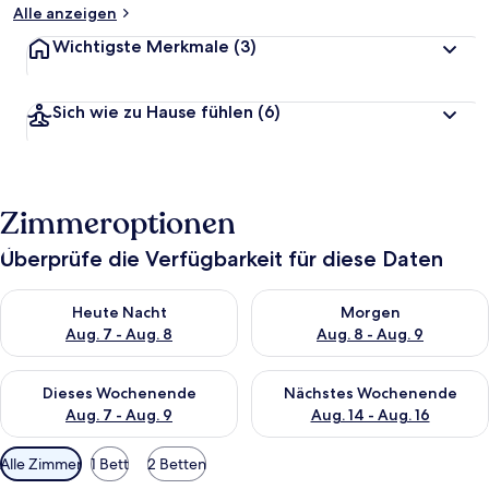
Alle anzeigen
Wichtigste Merkmale
(3)
Sich wie zu Hause fühlen
(6)
Zimmeroptionen
Überprüfe die Verfügbarkeit für diese Daten
Überprüfe die Verfügbarkeit für heute Nacht, Aug. 7 - Aug. 8.
Überprüfe die Verfügbarkeit f
Heute Nacht
Morgen
Aug. 7 - Aug. 8
Aug. 8 - Aug. 9
Überprüfe die Verfügbarkeit für dieses Wochenende, Aug. 7 - 
Überprüfe die Verfügbarkeit f
Dieses Wochenende
Nächstes Wochenende
Aug. 7 - Aug. 9
Aug. 14 - Aug. 16
Verfügbare
Alle Zimmer
1 Bett
2 Betten
Filter