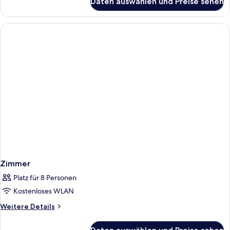
Daten auswählen und Preise sehen
Zimmer
Zimmer
Platz für 8 Personen
Kostenloses WLAN
Weitere
Weitere Details
Details
für