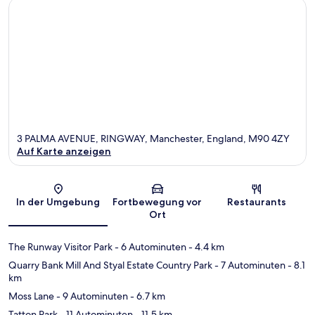
3 PALMA AVENUE, RINGWAY, Manchester, England, M90 4ZY
Auf Karte anzeigen
Karte
In der Umgebung
Fortbewegung vor
Restaurants
Ort
The Runway Visitor Park
- 6 Autominuten
- 4.4 km
Quarry Bank Mill And Styal Estate Country Park
- 7 Autominuten
- 8.1
km
Moss Lane
- 9 Autominuten
- 6.7 km
Tatton Park
- 11 Autominuten
- 11.5 km