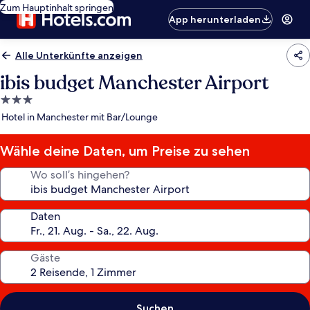
Zum Hauptinhalt springen
App herunterladen
Alle Unterkünfte anzeigen
ibis budget Manchester Airport
3.0-
Sterne-
Hotel in Manchester mit Bar/Lounge
Unterkunft
Wähle deine Daten, um Preise zu sehen
Wo soll’s hingehen?
Daten
Gäste
Suchen