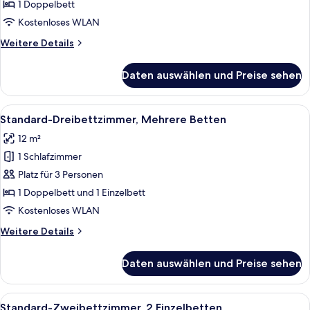
1
1 Doppelbett
Doppelbett
Kostenloses WLAN
anzeigen
Weitere
Weitere Details
Details
für
Daten auswählen und Preise sehen
Standard-
Doppelzimmer,
1
Alle
Ein Hotelzimmer mit einem großen Bett
10
Doppelbett
Standard-Dreibettzimmer, Mehrere Betten
Fotos
12 m²
für
1 Schlafzimmer
Standard-
Dreibettzimmer,
Platz für 3 Personen
Mehrere
1 Doppelbett und 1 Einzelbett
Betten
Kostenloses WLAN
anzeigen
Weitere
Weitere Details
Details
für
Daten auswählen und Preise sehen
Standard-
Dreibettzimmer,
Mehrere
Alle
Ein Hotelzimmer mit blauer Akzentwand
11
Betten
Standard-Zweibettzimmer, 2 Einzelbetten