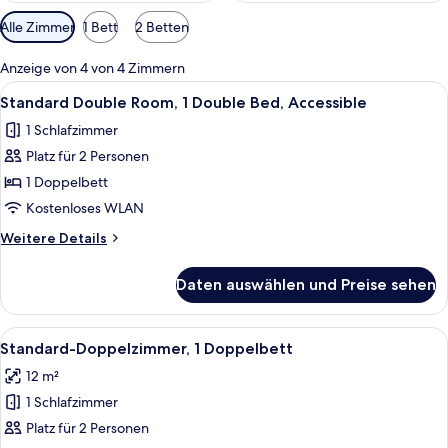
Verfügbare
Alle Zimmer
1 Bett
2 Betten
Filter
für
Anzeige von 4 von 4 Zimmern
Zimmer
Alle
Ein kleiner, moderner Raum mit einem B
9
Standard Double Room, 1 Double Bed, Accessible
Fotos
1 Schlafzimmer
für
Platz für 2 Personen
Standard
Double
1 Doppelbett
Room,
Kostenloses WLAN
1
Weitere
Weitere Details
Double
Details
Bed,
für
Daten auswählen und Preise sehen
Standard
Accessible
Double
anzeigen
Room,
Alle
Standard-Doppelzimmer, 1 Doppelbett
14
1
Standard-Doppelzimmer, 1 Doppelbett
Fotos
Double
12 m²
Bed,
für
Accessible
1 Schlafzimmer
Standard-
Doppelzimmer,
Platz für 2 Personen