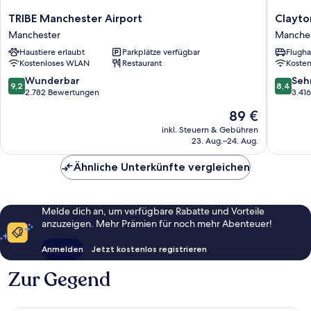
TRIBE
Clayton
TRIBE Manchester Airport
Clayto
Manchester
Hotel,
Manchester
Manche
Airport
Manches
Haustiere erlaubt
Parkplätze verfügbar
Flugha
Manchester
Airport
Kostenloses WLAN
Restaurant
Koste
Manches
9.2
8.4
Wunderbar
Seh
9,2
8,4
von
von
2.782 Bewertungen
3.41
10,
10,
Der
89 €
Wunderbar,
Sehr
Preis
2.782
gut,
inkl. Steuern & Gebühren
beträgt
23. Aug.–24. Aug.
Bewertungen
3.416
89 €
Bewert
Ähnliche Unterkünfte vergleichen
Melde dich an, um verfügbare Rabatte und Vorteile
anzuzeigen. Mehr Prämien für noch mehr Abenteuer!
Anmelden
Jetzt kostenlos registrieren
Zur Gegend