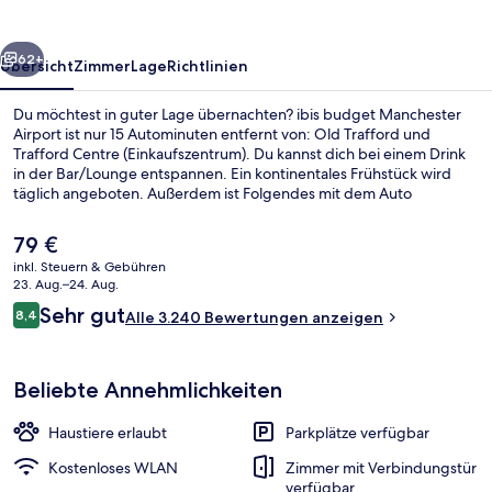
rück
Weiter
62+
Übersicht
Zimmer
Lage
Richtlinien
Du möchtest in guter Lage übernachten? ibis budget Manchester
Airport ist nur 15 Autominuten entfernt von: Old Trafford und
Trafford Centre (Einkaufszentrum). Du kannst dich bei einem Drink
in der Bar/Lounge entspannen. Ein kontinentales Frühstück wird
täglich angeboten. Außerdem ist Folgendes mit dem Auto
höchstens 15 Minuten entfernt: Salford Quays und Universität von
Manchester. Andere Reisende lieben das hilfsbereite Personal und
Der
79 €
die Nähe zum Flughafen.
aktuelle
inkl. Steuern & Gebühren
Preis
23. Aug.–24. Aug.
Außenbereich
beträgt
Bewertungen
Sehr gut
8,4
Alle 3.240 Bewertungen anzeigen
79 €.
8,4 von 10.
Beliebte Annehmlichkeiten
Haustiere erlaubt
Parkplätze verfügbar
Kostenloses WLAN
Zimmer mit Verbindungstür
verfügbar