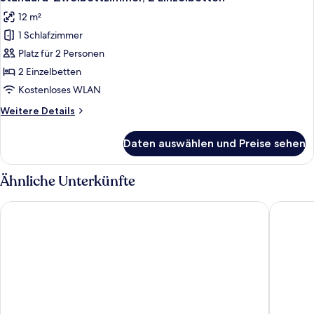
Fotos
12 m²
für
1 Schlafzimmer
Standard-
Zweibettzimmer,
Platz für 2 Personen
2 Einzelbetten
2 Einzelbetten
anzeigen
Kostenloses WLAN
Weitere
Weitere Details
Details
für
Daten auswählen und Preise sehen
Standard-
Zweibettzimmer,
2 Einzelbetten
Ähnliche Unterkünfte
TRIBE Manchester Airport
Clayton 