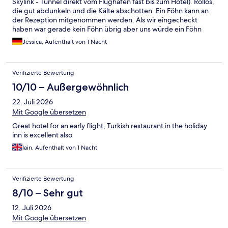
Skylink - Tunnel direkt vom Flughafen fast bis zum Hotel). Rollos,
die gut abdunkeln und die Kälte abschotten. Ein Föhn kann an
der Rezeption mitgenommen werden. Als wir eingecheckt
haben war gerade kein Föhn übrig aber uns würde ein Föhn
nach ca. 30 Minuten auf das Zimmer gebracht. Negativ: Unser
Jessica, Aufenthalt von 1 Nacht
Klo wurde nicht geputzt (es befand sich Klopapier und Urin
darin). Wir haben dies leider erst festgestellt als wir duschen
wollten und waren einfach zu fertig wieder alles einzupacken
Verifizierte Bewertung
und das Zimmer zu wechseln. Allgemein sind die Zimmer sehr
eng und sind nur für einen Kurzaufenthalt zu empfehlen. Wir
10/10 – Außergewöhnlich
haben relativ wenig gezahlt für die Nacht. Ich würde nicht mehr
22. Juli 2026
als 80 Euro für dein Doppelzimmer pro Nacht zahlen wollen. Die
Pizzen sind schrecklich.
Mit Google übersetzen
Great hotel for an early flight, Turkish restaurant in the holiday
inn is excellent also
Iain, Aufenthalt von 1 Nacht
Verifizierte Bewertung
8/10 – Sehr gut
12. Juli 2026
Mit Google übersetzen