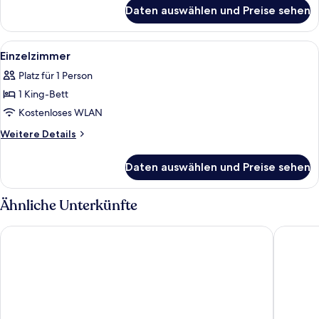
für
Daten auswählen und Preise sehen
Doppelzimmer
Alle
Ein gemütliches Zimmer mit schrägen 
6
Einzelzimmer
Fotos
Platz für 1 Person
für
1 King-Bett
Einzelzimmer
anzeigen
Kostenloses WLAN
Weitere
Weitere Details
Details
für
Daten auswählen und Preise sehen
Einzelzimmer
Ähnliche Unterkünfte
Hotel Stifter
Posthote