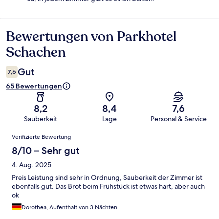
Bewertungen von Parkhotel
Bewertungen
Schachen
Gut
7,6
65 Bewertungen
8,2
8,4
7,6
Sauberkeit
Lage
Personal & Service
Bewertungen
Verifizierte Bewertung
8/10 – Sehr gut
4. Aug. 2025
Preis Leistung sind sehr in Ordnung, Sauberkeit der Zimmer ist
ebenfalls gut. Das Brot beim Frühstück ist etwas hart, aber auch
ok
Dorothea, Aufenthalt von 3 Nächten