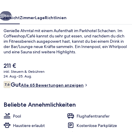
rück
Weiter
56+
Übersicht
Zimmer
Lage
Richtlinien
Genieße Ahrntal mit einem Aufenthalt im Parkhotel Schachen. Im
Coffeeshop/Café kannst du sehr gut essen, und nachdem du dich
im Fitnessbereich ausgepowert hast, kannst du bei einem Drink in
der Bar/Lounge neue Kräfte sammeln. Ein Innenpool, ein Whirlpool
und eine Sauna sind weitere Highlights.
Der
211 €
aktuelle
inkl. Steuern & Gebühren
Preis
24. Aug.–25. Aug.
Innenpool, Liegestühle
beträgt
Bewertungen
Gut
7,6
Alle 65 Bewertungen anzeigen
211 €.
7,6 von 10.
Beliebte Annehmlichkeiten
Pool
Flughafentransfer
Haustiere erlaubt
Kostenlose Parkplätze