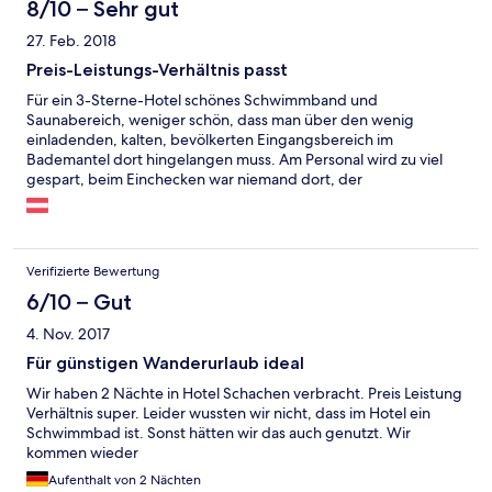
8/10 – Sehr gut
27. Feb. 2018
Preis-Leistungs-Verhältnis passt
Für ein 3-Sterne-Hotel schönes Schwimmband und
Saunabereich, weniger schön, dass man über den wenig
einladenden, kalten, bevölkerten Eingangsbereich im
Bademantel dort hingelangen muss. Am Personal wird zu viel
gespart, beim Einchecken war niemand dort, der
Frühstückskaffee kam nach dem Frühstück, da dieselbe Person
auch das Auschecken erledigen musste und zwar freundlich
war, aber einfach nicht alles zugleich erledigen konnte. Essen ist
in Ordnung, man kann zwischen zwei Vor- und drei
Verifizierte Bewertung
Hauptspeisen auswählen, Salatbuffet; Frühstück gute Auswahl.
6/10 – Gut
4. Nov. 2017
Für günstigen Wanderurlaub ideal
Wir haben 2 Nächte in Hotel Schachen verbracht. Preis Leistung
Verhältnis super. Leider wussten wir nicht, dass im Hotel ein
Schwimmbad ist. Sonst hätten wir das auch genutzt. Wir
kommen wieder
Aufenthalt von 2 Nächten