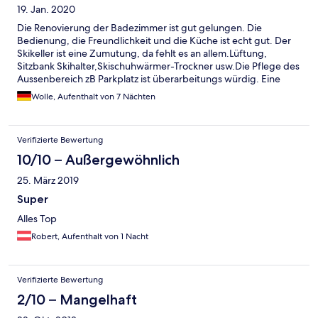
19. Jan. 2020
Die Renovierung der Badezimmer ist gut gelungen. Die
Bedienung, die Freundlichkeit und die Küche ist echt gut. Der
Skikeller ist eine Zumutung, da fehlt es an allem.Lüftung,
Sitzbank Skihalter,Skischuhwärmer-Trockner usw.Die Pflege des
Aussenbereich zB Parkplatz ist überarbeitungs würdig. Eine
Skihalterung an der Skibushaltestelle am Hotel wäre angebracht
Wolle, Aufenthalt von 7 Nächten
einschließlich eines Abfallbehälter.
Verifizierte Bewertung
10/10 – Außergewöhnlich
25. März 2019
Super
Alles Top
Robert, Aufenthalt von 1 Nacht
Verifizierte Bewertung
2/10 – Mangelhaft