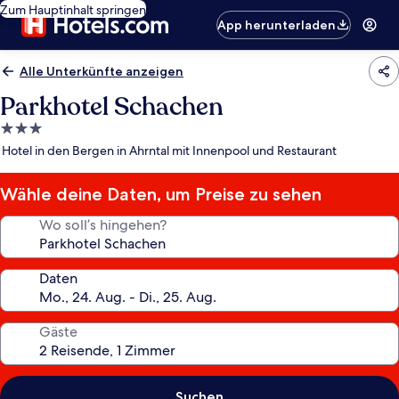
Zum Hauptinhalt springen
App herunterladen
Alle Unterkünfte anzeigen
Parkhotel Schachen
3.0-
Sterne-
Hotel in den Bergen in Ahrntal mit Innenpool und Restaurant
Unterkunft
Wähle deine Daten, um Preise zu sehen
Wo soll’s hingehen?
Daten
Gäste
Suchen