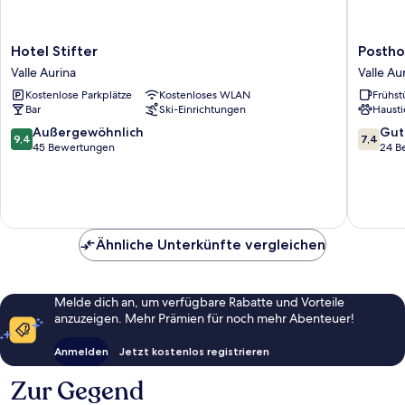
Hotel
Posthote
Hotel Stifter
Postho
Stifter
Valle
Valle Aurina
Valle Au
Valle
Aurina
Kostenlose Parkplätze
Kostenloses WLAN
Frühst
Aurina
Bar
Ski-Einrichtungen
Hausti
9.4
7.4
Außergewöhnlich
Gut
9,4
7,4
von
von
45 Bewertungen
24 B
10,
10,
Außergewöhnlich,
Gut,
45
24
Bewertungen
Bewert
Ähnliche Unterkünfte vergleichen
Melde dich an, um verfügbare Rabatte und Vorteile
anzuzeigen. Mehr Prämien für noch mehr Abenteuer!
Anmelden
Jetzt kostenlos registrieren
Zur Gegend