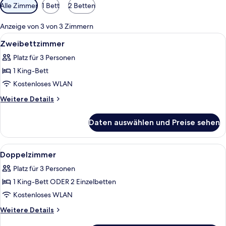
Verfügbare
Alle Zimmer
1 Bett
2 Betten
Filter
für
Anzeige von 3 von 3 Zimmern
Zimmer
Alle
Ein Schlafzimmer mit einem hölzernen
9
Zweibettzimmer
Fotos
Platz für 3 Personen
für
1 King-Bett
Zweibettzimmer
anzeigen
Kostenloses WLAN
Weitere
Weitere Details
Details
für
Daten auswählen und Preise sehen
Zweibettzimmer
Alle
Ein Hotelzimmer mit Bett, Schreibtisc
14
Doppelzimmer
Fotos
Platz für 3 Personen
für
1 King-Bett ODER 2 Einzelbetten
Doppelzimmer
anzeigen
Kostenloses WLAN
Weitere
Weitere Details
Details