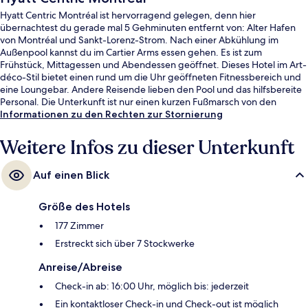
Hyatt Centric Montréal ist hervorragend gelegen, denn hier
übernachtest du gerade mal 5 Gehminuten entfernt von: Alter Hafen
von Montréal und Sankt-Lorenz-Strom. Nach einer Abkühlung im
Außenpool kannst du im Cartier Arms essen gehen. Es ist zum
Frühstück, Mittagessen und Abendessen geöffnet. Dieses Hotel im Art-
déco-Stil bietet einen rund um die Uhr geöffneten Fitnessbereich und
eine Loungebar. Andere Reisende lieben den Pool und das hilfsbereite
Personal. Die Unterkunft ist nur einen kurzen Fußmarsch von den
öffentlichen Verkehrsmitteln entfernt: Zur U-Bahn läuft man 7 Minuten
Informationen zu den Rechten zur Stornierung
(Station Champ-de-Mars) bzw. 9 Minuten (Station Berri-UQAM).
Weitere Infos zu dieser Unterkunft
Auf einen Blick
Größe des Hotels
177 Zimmer
Erstreckt sich über 7 Stockwerke
Anreise/Abreise
Check-in ab: 16:00 Uhr, möglich bis: jederzeit
Ein kontaktloser Check-in und Check-out ist möglich