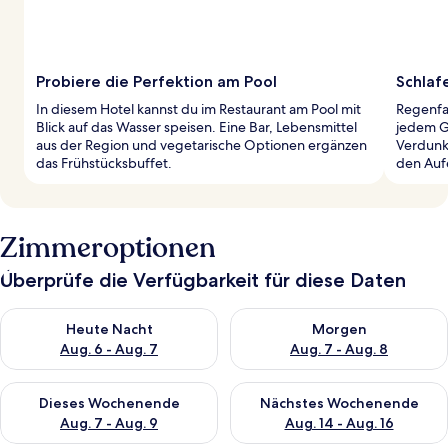
Probiere die Perfektion am Pool
Schlafe
In diesem Hotel kannst du im Restaurant am Pool mit
Regenfal
Blick auf das Wasser speisen. Eine Bar, Lebensmittel
jedem Gä
aus der Region und vegetarische Optionen ergänzen
Verdunk
das Frühstücksbuffet.
den Aufe
Zimmeroptionen
Überprüfe die Verfügbarkeit für diese Daten
Überprüfe die Verfügbarkeit für heute Nacht, Aug. 6 - Aug. 7.
Überprüfe die Verfügbarkeit f
Heute Nacht
Morgen
Aug. 6 - Aug. 7
Aug. 7 - Aug. 8
Überprüfe die Verfügbarkeit für dieses Wochenende, Aug. 7 - 
Überprüfe die Verfügbarkeit f
Dieses Wochenende
Nächstes Wochenende
Aug. 7 - Aug. 9
Aug. 14 - Aug. 16