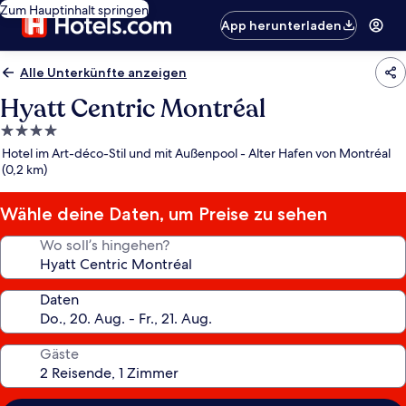
Zum Hauptinhalt springen
App herunterladen
Alle Unterkünfte anzeigen
Hyatt Centric Montréal
4.0-
Sterne-
Hotel im Art-déco-Stil und mit Außenpool - Alter Hafen von Montréal
Unterkunft
(0,2 km)
Wähle deine Daten, um Preise zu sehen
Wo soll’s hingehen?
Daten
Gäste