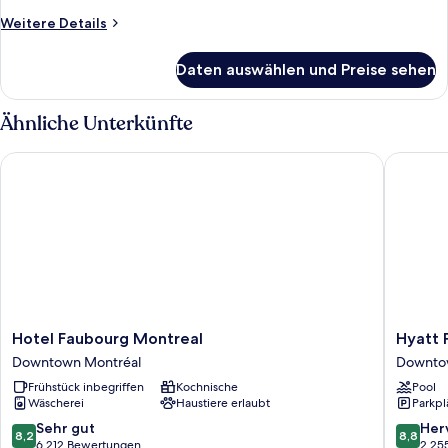
Weitere
Weitere Details
Details
für
Daten auswählen und Preise sehen
Zimmer,
2 Queen-
Betten,
Ähnliche Unterkünfte
Stadtblick
Hotel Faubourg Montreal
Hyatt Pl
Hotel
Hyatt
Hotel Faubourg Montreal
Hyatt 
Faubourg
Place
Downtown Montréal
Downto
Montreal
Montrea
Frühstück inbegriffen
Kochnische
Pool
Downtown
-
Wäscherei
Haustiere erlaubt
Parkpl
Montréal
Downto
Downto
8.2
8.8
Sehr gut
Her
8,2
8,8
Montréa
von
von
6.212 Bewertungen
2.25