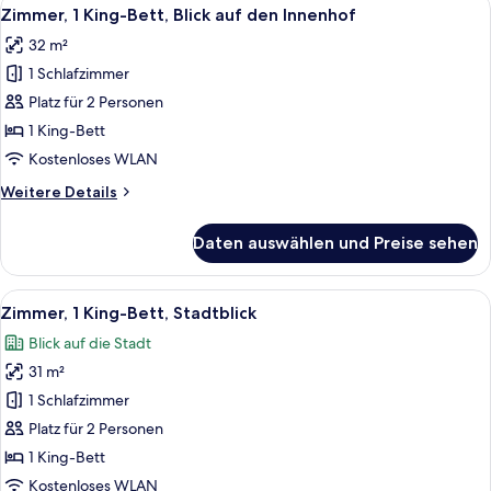
Alle
5
(High
Zimmer, 1 King-Bett, Blick auf den Innenhof
Fotos
Floor)
32 m²
für
1 Schlafzimmer
Zimmer,
1 King-
Platz für 2 Personen
Bett,
1 King-Bett
Blick
Kostenloses WLAN
auf
Weitere
Weitere Details
den
Details
Innenhof
für
Daten auswählen und Preise sehen
Zimmer,
anzeigen
1 King-
Bett,
Alle
Ein modernes Hotelzimmer mit einem g
4
Blick
Zimmer, 1 King-Bett, Stadtblick
Fotos
auf
Blick auf die Stadt
den
für
Innenhof
31 m²
Zimmer,
1 King-
1 Schlafzimmer
Bett,
Platz für 2 Personen
Stadtblick
1 King-Bett
anzeigen
Kostenloses WLAN