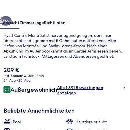
rück
Weiter
69+
Übersicht
Zimmer
Lage
Richtlinien
Hyatt Centric Montréal ist hervorragend gelegen, denn hier
übernachtest du gerade mal 5 Gehminuten entfernt von: Alter
Hafen von Montréal und Sankt-Lorenz-Strom. Nach einer
Abkühlung im Außenpool kannst du im Cartier Arms essen gehen.
Es ist zum Frühstück, Mittagessen und Abendessen geöffnet.
Dieses Hotel im Art-déco-Stil bietet einen rund um die Uhr
geöffneten Fitnessbereich und eine Loungebar. Andere Reisende
Der
209 €
lieben den Pool und das hilfsbereite Personal. Die Unterkunft ist nur
aktuelle
inkl. Steuern & Gebühren
einen kurzen Fußmarsch von den öffentlichen Verkehrsmitteln
Preis
24. Aug.–25. Aug.
entfernt: Zur U-Bahn läuft man 7 Minuten (Station Champ-de-Mars)
Frühstück, Mittagessen und Abendes
beträgt
Bewertungen
bzw. 9 Minuten (Station Berri-UQAM).
Alle 1.891 Bewertungen
Außergewöhnlich
209 €.
9,4
9,4 von 10.
anzeigen
Beliebte Annehmlichkeiten
Pool
Haustiere erlaubt