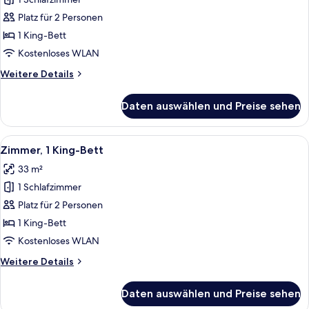
1 King-
Bett
Platz für 2 Personen
anzeigen
1 King-Bett
Kostenloses WLAN
Weitere
Weitere Details
Details
für
Daten auswählen und Preise sehen
Suite,
1 King-
Bett
Alle
Ein modernes Hotelzimmer mit einem g
5
Zimmer, 1 King-Bett
Fotos
33 m²
für
1 Schlafzimmer
Zimmer,
1 King-
Platz für 2 Personen
Bett
1 King-Bett
anzeigen
Kostenloses WLAN
Weitere
Weitere Details
Details
für
Daten auswählen und Preise sehen
Zimmer,