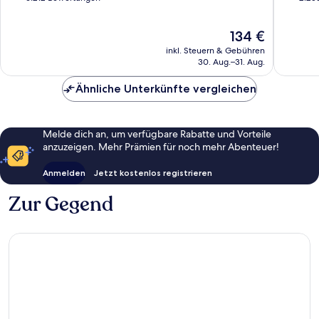
10,
10,
Sehr
Hervorr
Der
134 €
gut,
2.255
Preis
6.212
Bewert
inkl. Steuern & Gebühren
beträgt
Bewertungen
30. Aug.–31. Aug.
134 €
Ähnliche Unterkünfte vergleichen
Melde dich an, um verfügbare Rabatte und Vorteile
anzuzeigen. Mehr Prämien für noch mehr Abenteuer!
Anmelden
Jetzt kostenlos registrieren
Zur Gegend