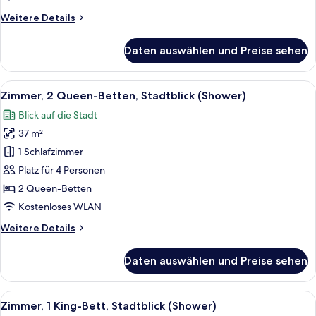
Weitere
Weitere Details
Details
für
Daten auswählen und Preise sehen
Zimmer,
1 King-
Bett,
Alle
Ein modernes Hotelzimmer mit zwei Be
4
Stadtblick
Zimmer, 2 Queen-Betten, Stadtblick (Shower)
Fotos
Blick auf die Stadt
für
37 m²
Zimmer,
2 Queen-
1 Schlafzimmer
Betten,
Platz für 4 Personen
Stadtblick
2 Queen-Betten
(Shower)
Kostenloses WLAN
anzeigen
Weitere
Weitere Details
Details
für
Daten auswählen und Preise sehen
Zimmer,
2 Queen-
Betten,
Alle
Ein modernes Hotelzimmer mit einem g
4
Stadtblick
Zimmer, 1 King-Bett, Stadtblick (Shower)
Fotos
(Shower)