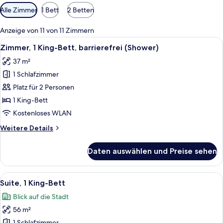
Verfügbare
Alle Zimmer
1 Bett
2 Betten
Filter
für
Anzeige von 11 von 11 Zimmern
Zimmer
Alle
Ein modernes Hotelzimmer mit einem g
5
Zimmer, 1 King-Bett, barrierefrei (Shower)
Fotos
37 m²
für
1 Schlafzimmer
Zimmer,
1 King-
Platz für 2 Personen
Bett,
1 King-Bett
barrierefrei
Kostenloses WLAN
(Shower)
Weitere
Weitere Details
anzeigen
Details
für
Daten auswählen und Preise sehen
Zimmer,
1 King-
Bett,
Alle
Ein modernes Hotelzimmer mit einem 
3
barrierefrei
Suite, 1 King-Bett
Fotos
(Shower)
Blick auf die Stadt
für
56 m²
Suite,
1 Schlafzimmer