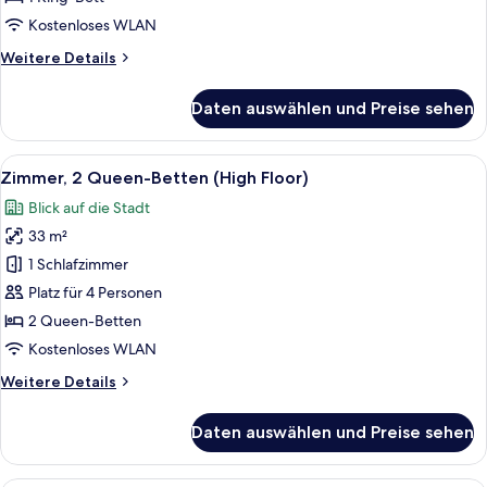
Floor)
Kostenloses WLAN
anzeigen
Weitere
Weitere Details
Details
für
Daten auswählen und Preise sehen
Zimmer,
1 King-
Bett
Alle
Ein Hotelzimmer mit zwei Betten, eine
5
(High
Zimmer, 2 Queen-Betten (High Floor)
Fotos
Floor)
Blick auf die Stadt
für
33 m²
Zimmer,
2 Queen-
1 Schlafzimmer
Betten
Platz für 4 Personen
(High
2 Queen-Betten
Floor)
Kostenloses WLAN
anzeigen
Weitere
Weitere Details
Details
für
Daten auswählen und Preise sehen
Zimmer,
2 Queen-
Betten
Ein modernes Hotelzimmer mit einem gr