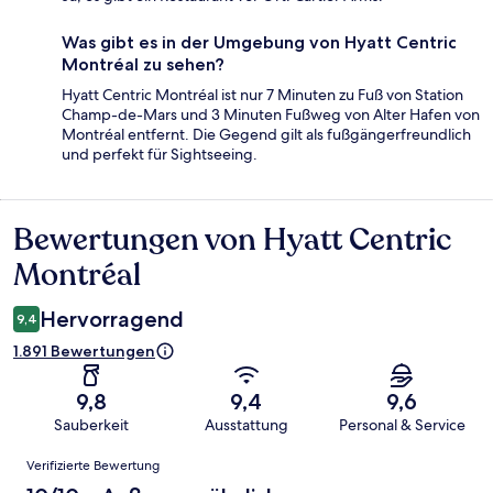
Was gibt es in der Umgebung von Hyatt Centric
Montréal zu sehen?
Hyatt Centric Montréal ist nur 7 Minuten zu Fuß von Station
Champ-de-Mars und 3 Minuten Fußweg von Alter Hafen von
Montréal entfernt. Die Gegend gilt als fußgängerfreundlich
und perfekt für Sightseeing.
Bewertungen von Hyatt Centric
Bewertungen
Montréal
Hervorragend
9,4
1.891 Bewertungen
9,8
9,4
9,6
Sauberkeit
Ausstattung
Personal & Service
Bewertungen
Verifizierte Bewertung