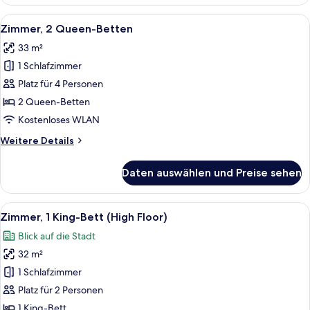
1 King-
Bett
Alle
Ein Hotelzimmer mit zwei Betten, eine
5
Zimmer, 2 Queen-Betten
Fotos
33 m²
für
1 Schlafzimmer
Zimmer,
2 Queen-
Platz für 4 Personen
Betten
2 Queen-Betten
anzeigen
Kostenloses WLAN
Weitere
Weitere Details
Details
für
Daten auswählen und Preise sehen
Zimmer,
2 Queen-
Betten
Alle
Ein Hotelzimmer mit großem Fenster un
5
Zimmer, 1 King-Bett (High Floor)
Fotos
Blick auf die Stadt
für
32 m²
Zimmer,
1 King-
1 Schlafzimmer
Bett
Platz für 2 Personen
(High
1 King-Bett