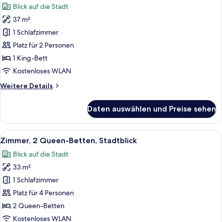
Blick auf die Stadt
für
37 m²
Zimmer,
1 King-
1 Schlafzimmer
Bett,
Platz für 2 Personen
Stadtblick
1 King-Bett
(Shower)
Kostenloses WLAN
anzeigen
Weitere
Weitere Details
Details
für
Daten auswählen und Preise sehen
Zimmer,
1 King-
Bett,
Alle
Ein Hotelzimmer mit zwei Betten, eine
4
Stadtblick
Zimmer, 2 Queen-Betten, Stadtblick
Fotos
(Shower)
Blick auf die Stadt
für
33 m²
Zimmer,
2 Queen-
1 Schlafzimmer
Betten,
Platz für 4 Personen
Stadtblick
2 Queen-Betten
anzeigen
Kostenloses WLAN