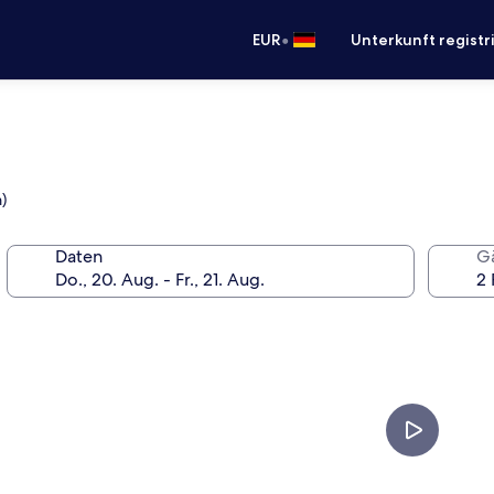
•
EUR
Unterkunft registr
)
Daten
G