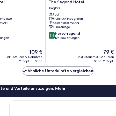
The
tel
The Segond Hotel
Segond
Xaghra
Hotel
Pool
Xaghra
arkplätze
Frühstück inbegriffen
 WLAN
Kostenloses WLAN
Klimaanlage
8.8
Hervorragend
8,8
von
tungen
124 Bewertungen
10,
Hervorragend,
Der
Der
109 €
79 €
124
Preis
Preis
Bewertungen
inkl. Steuern & Gebühren
inkl. Steuern & Gebühren
beträgt
beträgt
2. Sept.–3. Sept.
1. Sept.–2. Sept.
109 €
79 €
Ähnliche Unterkünfte vergleichen
te und Vorteile anzuzeigen. Mehr