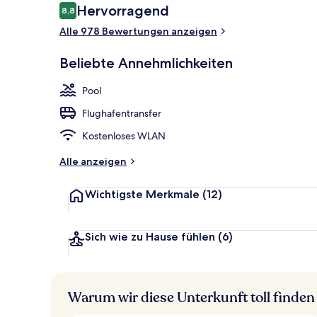
Bewertungen
Hervorragend
8,8
8,8 von 10.
Alle 978 Bewertungen anzeigen
Anlegestelle
Beliebte Annehmlichkeiten
Pool
Flughafentransfer
Kostenloses WLAN
Alle anzeigen
Wichtigste Merkmale
(12)
Sich wie zu Hause fühlen
(6)
Warum wir diese Unterkunft toll finden