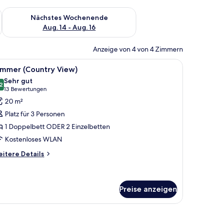
es Wochenende, Aug. 7 - Aug. 9.
Überprüfe die Verfügbarkeit für nächstes Wochenende, Aug. 1
Nächstes Wochenende
Aug. 14 - Aug. 16
Anzeige von 4 von 4 Zimmern
, einem Schreibtisch mit Stuhl, einem kleinen Tisch und Meerblick durch ein
le
Ein Hotelzimmer mit einem großen Bett, Nacht
5
immer (Country View)
otos
Sehr gut
ür
2
8,2 von 10
(13
13 Bewertungen
immer
Bewertungen)
20 m²
Country
Platz für 3 Personen
iew)
1 Doppelbett ODER 2 Einzelbetten
nzeigen
Kostenloses WLAN
itere
itere Details
tails
r
immer
ountry
Preise anzeigen
ew)