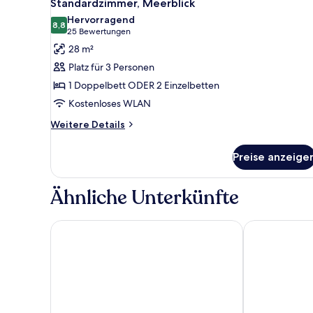
6
Meerblick
Standardzimmer, Meerblick
Fotos
Hervorragend
für
8,8
8,8 von 10
(25
25 Bewertungen
Standardzimmer,
Bewertungen)
28 m²
Meerblick
Platz für 3 Personen
anzeigen
1 Doppelbett ODER 2 Einzelbetten
Kostenloses WLAN
Weitere
Weitere Details
Details
für
Preise anzeige
Standardzimmer,
Meerblick
Ähnliche Unterkünfte
Maritim Antonine Hotel & Spa Malta
Calypso Hote