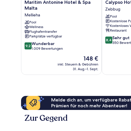
Maritim
Calypso
Maritim Antonine Hotel & Spa
Calypso Ho
Antonine
Hotel
Malta
Zebbug
Hotel
Zebbug
Mellieha
Pool
&
Kostenlose P
Spa
Pool
Kostenloses
Wellness
Malta
Restaurant
Flughafentransfer
Mellieha
Parkplätze verfügbar
8.4
Sehr gut
8,4
von
350 Bewer
9.2
Wunderbar
9,2
10,
von
1.009 Bewertungen
Sehr
10,
Der
148 €
gut,
Wunderbar,
Preis
350
1.009
inkl. Steuern & Gebühren
beträgt
Bewertungen
31. Aug.–1. Sept.
Bewertungen
148 €
Melde dich an, um verfügbare Rabat
Prämien für noch mehr Abenteuer!
Zur Gegend