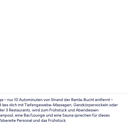
Influencer-V
e – nur 10 Autominuten von Strand der Ramla-Bucht entfernt –
d lass dich mit Tiefengewebe-Massagen, Ganzkörperwickeln oder
der 3 Restaurants, wird zum Frühstück und Abendessen
Fassade der
nnenpool, eine Bar/Lounge und eine Sauna sprechen für dieses
fsbereite Personal und das Frühstück.