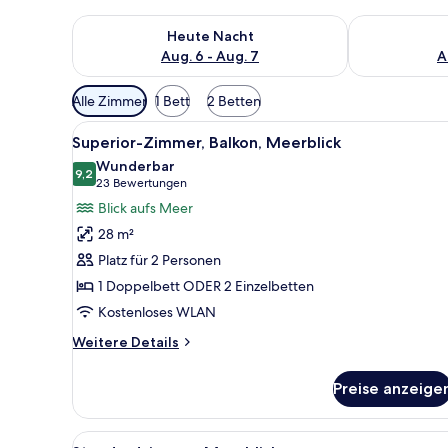
Überprüfe die Verfügbarkeit für heute Nacht, Aug. 6
Überprüfe die
Heute Nacht
Aug. 6 - Aug. 7
A
Verfügbare
Alle Zimmer
1 Bett
2 Betten
Filter
Alle
Ein Balkon mit Pool, Stühlen 
für
6
Superior-Zimmer, Balkon, Meerblick
Fotos
Zimmer
Wunderbar
für
9,2
9,2 von 10
(23
23 Bewertungen
Superior-
Bewertungen)
Blick aufs Meer
Zimmer,
28 m²
Balkon,
Platz für 2 Personen
Meerblick
1 Doppelbett ODER 2 Einzelbetten
anzeigen
Kostenloses WLAN
Weitere
Weitere Details
Details
für
Preise anzeige
Superior-
Zimmer,
Balkon,
Alle
Standardzimmer, Meerblick | M