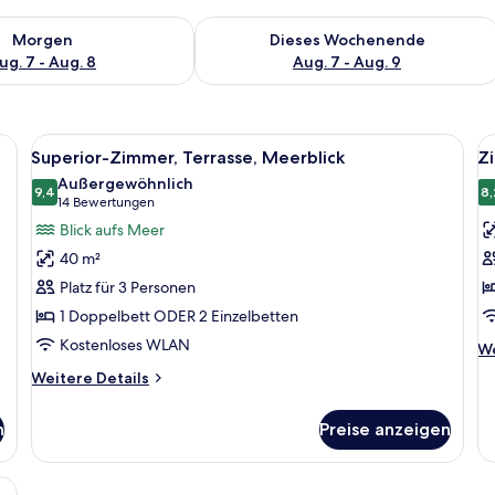
 - Aug. 7.
 Verfügbarkeit für morgen, Aug. 7 - Aug. 8.
Überprüfe die Verfügbarkeit für dies
Morgen
Dieses Wochenende
ug. 7 - Aug. 8
Aug. 7 - Aug. 9
und Blick auf Meer und Gebäude.
Alle
Ein Hotelzimmer mit einem großen Bett
Al
6
Superior-Zimmer, Terrasse, Meerblick
Z
Fotos
F
Außergewöhnlich
für
9,4
f
8,
9,4 von 10
(14
14 Bewertungen
Superior-
Z
Bewertungen)
Blick aufs Meer
Zimmer,
(
40 m²
Terrasse,
V
Platz für 3 Personen
Meerblick
a
1 Doppelbett ODER 2 Einzelbetten
anzeigen
Kostenloses WLAN
We
We
De
Weitere
Weitere Details
fü
Details
Z
für
(C
n
Preise anzeigen
Superior-
Vi
Zimmer,
Terrasse,
inibar, Zimmersafe, Schreibtisch, Verdunkelungsvorhänge