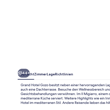
44+
Übersicht
Zimmer
Lage
Richtlinien
Grand Hotel Gozo besitzt neben einer hervorragenden Lag
auch eine Dachterrasse. Besuche den Wellnessbereich un
Gesichtsbehandlungen verwöhnen. Im Il Migiarro, einem 
mediterrane Küche serviert. Weitere Highlights wie ein I
Hotel im mediterranen Stil. Andere Reisende lieben das hil