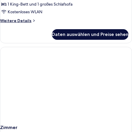
anzeigen
1 King-Bett und 1 großes Schlafsofa
Kostenloses WLAN
Weitere
Weitere Details
Details
für
Daten auswählen und Preise sehen
Deluxe-
Apartment
Zimmer