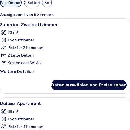
Verfügbare
Alle Zimmer
2 Betten
1 Bett
Filter
für
Anzeige von 5 von 5 Zimmern
Zimmer
Alle
Ein modernes Hotelzimmer mit einem g
5
Superior-Zweibettzimmer
Fotos
23 m²
für
1 Schlafzimmer
Superior-
Zweibettzimmer
Platz für 2 Personen
anzeigen
2 Einzelbetten
Kostenloses WLAN
Weitere
Weitere Details
Details
für
Daten auswählen und Preise sehen
Superior-
Zweibettzimmer
Alle
Ein modernes Hotelzimmer mit einem g
5
Deluxe-Apartment
Fotos
38 m²
für
1 Schlafzimmer
Deluxe-
Apartment
Platz für 4 Personen