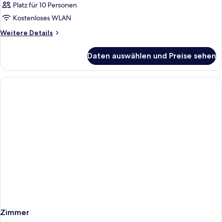
Platz für 10 Personen
Kostenloses WLAN
Weitere
Weitere Details
Details
für
Daten auswählen und Preise sehen
Zimmer
Zimmer