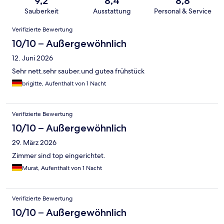
9,2
8,4
8,8
Sauberkeit
Ausstattung
Personal & Service
Bewertungen
Verifizierte Bewertung
10/10 – Außergewöhnlich
12. Juni 2026
Sehr nett.sehr sauber.und gutea frühstück
brigitte, Aufenthalt von 1 Nacht
Verifizierte Bewertung
10/10 – Außergewöhnlich
29. März 2026
Zimmer sind top eingerichtet.
Murat, Aufenthalt von 1 Nacht
Verifizierte Bewertung
10/10 – Außergewöhnlich