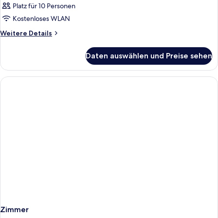
Platz für 10 Personen
Kostenloses WLAN
Weitere
Weitere Details
Details
für
Daten auswählen und Preise sehen
Zimmer
Zimmer