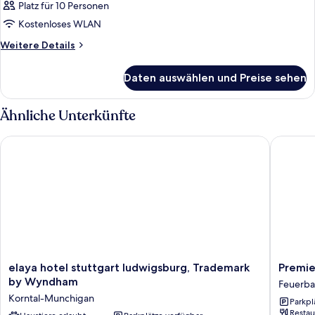
Platz für 10 Personen
Kostenloses WLAN
Weitere
Weitere Details
Details
für
Daten auswählen und Preise sehen
Zimmer
Ähnliche Unterkünfte
elaya hotel stuttgart ludwigsburg, Trademark by Wyndham
Premier 
elaya
Premier
elaya hotel stuttgart ludwigsburg, Trademark
Premie
hotel
Inn
by Wyndham
Feuerb
stuttgart
Stuttgar
Korntal-Munchigan
Parkpl
ludwigsburg,
Feuerba
Restau