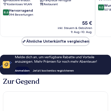
Trademark
Haustiere erlaubt
Parkplätze verfügbar
Feuerba
Kostenloses WLAN
Restaurant
by
9.0
Wun
9,0
Wyndham
von
107 
8.6
Hervorragend
8,6
Korntal-
10,
von
394 Bewertungen
Munchigan
Wunder
10,
Der
55 €
107
Hervorragend,
Preis
Bewert
394
inkl. Steuern & Gebühren
beträgt
9. Aug.–10. Aug.
Bewertungen
55 €
Ähnliche Unterkünfte vergleichen
Melde dich an, um verfügbare Rabatte und Vorteile
anzuzeigen. Mehr Prämien für noch mehr Abenteuer!
Anmelden
Jetzt kostenlos registrieren
Zur Gegend