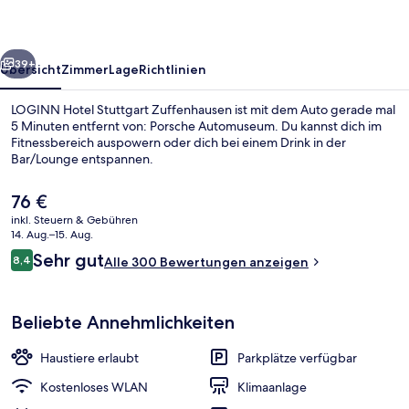
rück
Weiter
39+
Übersicht
Zimmer
Lage
Richtlinien
LOGINN Hotel Stuttgart Zuffenhausen ist mit dem Auto gerade mal
5 Minuten entfernt von: Porsche Automuseum. Du kannst dich im
Fitnessbereich auspowern oder dich bei einem Drink in der
Bar/Lounge entspannen.
Der
76 €
aktuelle
inkl. Steuern & Gebühren
Preis
14. Aug.–15. Aug.
beträgt
Bewertungen
Sehr gut
8,4
Tägliches Frühstücksbuffet gegen Ge
Alle 300 Bewertungen anzeigen
76 €.
8,4 von 10.
Beliebte Annehmlichkeiten
Haustiere erlaubt
Parkplätze verfügbar
Kostenloses WLAN
Klimaanlage