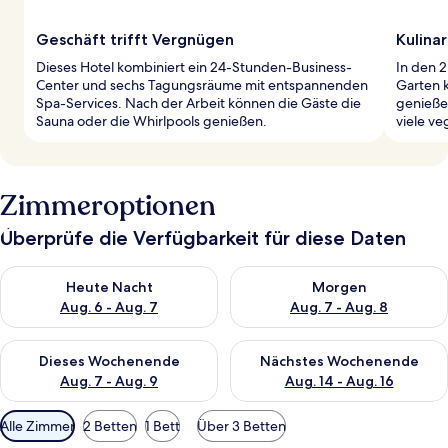
Geschäft trifft Vergnügen
Kulina
Dieses Hotel kombiniert ein 24-Stunden-Business-
In den 2
Center und sechs Tagungsräume mit entspannenden
Garten k
Spa-Services. Nach der Arbeit können die Gäste die
genießen
Sauna oder die Whirlpools genießen.
viele v
Zimmeroptionen
Überprüfe die Verfügbarkeit für diese Daten
Überprüfe die Verfügbarkeit für heute Nacht, Aug. 6 - Aug. 7.
Überprüfe die Verfügbarkeit f
Heute Nacht
Morgen
Aug. 6 - Aug. 7
Aug. 7 - Aug. 8
Überprüfe die Verfügbarkeit für dieses Wochenende, Aug. 7 - 
Überprüfe die Verfügbarkeit f
Dieses Wochenende
Nächstes Wochenende
Aug. 7 - Aug. 9
Aug. 14 - Aug. 16
Verfügbare
Alle Zimmer
2 Betten
1 Bett
Über 3 Betten
Filter