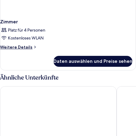
Zimmer
Platz für 4 Personen
Kostenloses WLAN
Weitere
Weitere Details
Details
für
Daten auswählen und Preise sehen
Zimmer
Ähnliche Unterkünfte
Hotel Kristal - Liburnia
Hotel Iči