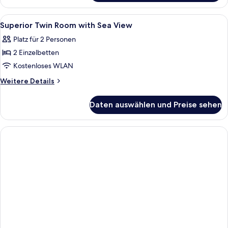
Zweibettzimmer,
Meerblick
Alle
Ein Hotelzimmer mit einem Bett, einem
8
Superior Twin Room with Sea View
Fotos
Platz für 2 Personen
für
2 Einzelbetten
Superior
Twin
Kostenloses WLAN
Room
Weitere
Weitere Details
with
Details
für
Sea
Daten auswählen und Preise sehen
Superior
View
Twin
anzeigen
Room
with
Sea
View