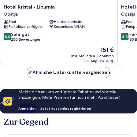
Hotel
Hotel
Hotel Kristal - Liburnia
Hotel I
Kristal
Ičići
Opatija
Opatija
-
-
Pool
Haustiere erlaubt
Pool
Liburnia
Liburnia
Parkplätze verfügbar
Kostenloses WLAN
Parkpl
Opatija
Opatija
8.0
8.6
Sehr gut
Her
8,0
8,6
von
von
250 Bewertungen
185 
10,
10,
Der
151 €
Sehr
Hervorr
Preis
gut,
185
inkl. Steuern & Gebühren
beträgt
23. Aug.–24. Aug.
250
Bewert
151 €
Bewertungen
Ähnliche Unterkünfte vergleichen
Melde dich an, um verfügbare Rabatte und Vorteile
anzuzeigen. Mehr Prämien für noch mehr Abenteuer!
Anmelden
Jetzt kostenlos registrieren
Zur Gegend