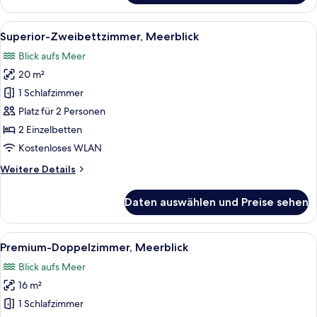
Einzelzimmer,
Meerblick
Alle
Ein Hotelzimmer mit einem großen Bett
8
Superior-Zweibettzimmer, Meerblick
Fotos
Blick aufs Meer
für
20 m²
Superior-
Zweibettzimmer,
1 Schlafzimmer
Meerblick
Platz für 2 Personen
anzeigen
2 Einzelbetten
Kostenloses WLAN
Weitere
Weitere Details
Details
für
Daten auswählen und Preise sehen
Superior-
Zweibettzimmer,
Meerblick
Alle
Ein modernes Hotelzimmer mit einem g
9
Premium-Doppelzimmer, Meerblick
Fotos
Blick aufs Meer
für
16 m²
Premium-
Doppelzimmer,
1 Schlafzimmer