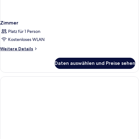
Zimmer
Platz für 1 Person
Kostenloses WLAN
Weitere
Weitere Details
Details
für
Daten auswählen und Preise sehen
Zimmer