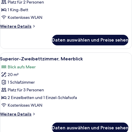
Meerblick
Platz für 2 Personen
anzeigen
1 King-Bett
Kostenloses WLAN
Weitere
Weitere Details
Details
für
Daten auswählen und Preise sehen
Premium-
Doppelzimmer,
Meerblick
Alle
Ein Hotelzimmer mit einem großen Bett
6
Superior-Zweibettzimmer, Meerblick
Fotos
Blick aufs Meer
für
20 m²
Superior-
Zweibettzimmer,
1 Schlafzimmer
Meerblick
Platz für 3 Personen
anzeigen
2 Einzelbetten und 1 Einzel-Schlafsofa
Kostenloses WLAN
Weitere
Weitere Details
Details
für
Daten auswählen und Preise sehen
Superior-