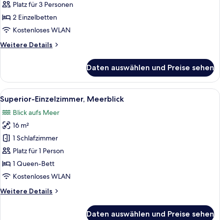
anzeigen
Platz für 3 Personen
2 Einzelbetten
Kostenloses WLAN
Weitere
Weitere Details
Details
für
Daten auswählen und Preise sehen
Junior-
Suite
Alle
Ein Hotelzimmer mit Bett, Schreibtisch
5
Superior-Einzelzimmer, Meerblick
Fotos
Blick aufs Meer
für
16 m²
Superior-
Einzelzimmer,
1 Schlafzimmer
Meerblick
Platz für 1 Person
anzeigen
1 Queen-Bett
Kostenloses WLAN
Weitere
Weitere Details
Details
für
Daten auswählen und Preise sehen
Superior-