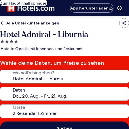
Zum Hauptinhalt springen
App herunterladen
Alle Unterkünfte anzeigen
Hotel Admiral - Liburnia
4.0-
Sterne-
Hotel in Opatija mit Innenpool und Restaurant
Unterkunft
Wähle deine Daten, um Preise zu sehen
Wo soll’s hingehen?
Daten
Gäste
Suchen