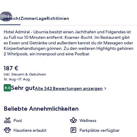
rück
Weiter
58+
Übersicht
Zimmer
Lage
Richtlinien
Hotel Admiral - Liburnia besitzt einen Jachthafen und Folgendes ist
zu Fuß nur 10 Minuten entfernt: Kvarner-Bucht. Im Restaurant gibt
es Essen und Getränke und außerdem kannst du dir Massagen oder
Körperbehandlungen gönnen. Zu den weiteren Highlights gehören
2 Whirlpools, ein Innenpool und eine Poolbar.
Der
187 €
aktuelle
inkl. Steuern & Gebühren
Preis
16. Aug.–17. Aug.
Innenpool, Außenpool (je nach Saiso
beträgt
Bewertungen
Sehr gut
8,0
Alle 342 Bewertungen anzeigen
187 €.
8,0 von 10.
Beliebte Annehmlichkeiten
Pool
Wellness
Haustiere erlaubt
Parkplätze verfügbar