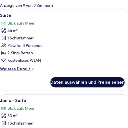
für
Anzeige von 9 von 9 Zimmern
Zimmer
Alle
Ein Hotelzimmer mit einem großen Bet
9
Suite
Fotos
Blick aufs Meer
für
46 m²
Suite
anzeigen
1 Schlafzimmer
Platz für 4 Personen
2 King-Betten
Kostenloses WLAN
Weitere
Weitere Details
Details
für
Daten auswählen und Preise sehen
Suite
Alle
Ein Hotelzimmer mit Bett, Schreibtisch
6
Junior-Suite
Fotos
Blick aufs Meer
für
33 m²
Junior-
Suite
1 Schlafzimmer