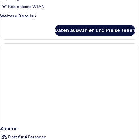
Suite,
Kostenloses WLAN
1 King-
Weitere
Weitere Details
Bett,
Details
für
Balkon
Daten auswählen und Preise sehen
Premier-
anzeigen
Suite,
1 King-
Bett,
Balkon
Zimmer
Platz für 4 Personen