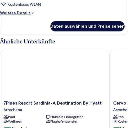
Kostenloses WLAN
Weitere
Weitere Details
Details
für
Daten auswählen und Preise sehen
Zimmer
Ähnliche Unterkünfte
7Pines Resort Sardinia-A Destination By Hyatt
Cervo Ho
7Pines
Cervo
7Pines Resort Sardinia-A Destination By Hyatt
Cervo 
Resort
Hotel,
Arzachena
Arzache
Sardinia-
Costa
Pool
Frühstück inbegriffen
Pool
A
Smerald
Wellness
Flughafentransfer
Kosten
Destination
Resort