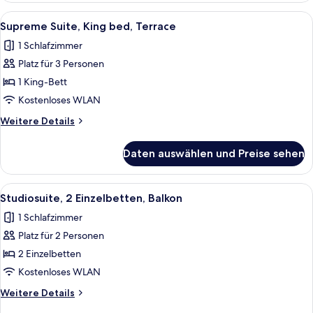
Bett,
Alle
Supreme Suite, King bed, Terrace | H
9
Balkon
Supreme Suite, King bed, Terrace
Fotos
1 Schlafzimmer
für
Platz für 3 Personen
Supreme
Suite,
1 King-Bett
King
Kostenloses WLAN
bed,
Weitere
Weitere Details
Terrace
Details
anzeigen
für
Daten auswählen und Preise sehen
Supreme
Suite,
King
Alle
Hochwertige Bettwaren, Minibar, Zi
7
bed,
Studiosuite, 2 Einzelbetten, Balkon
Fotos
Terrace
1 Schlafzimmer
für
Platz für 2 Personen
Studiosuite,
2 Einzelbetten,
2 Einzelbetten
Balkon
Kostenloses WLAN
anzeigen
Weitere
Weitere Details
Details