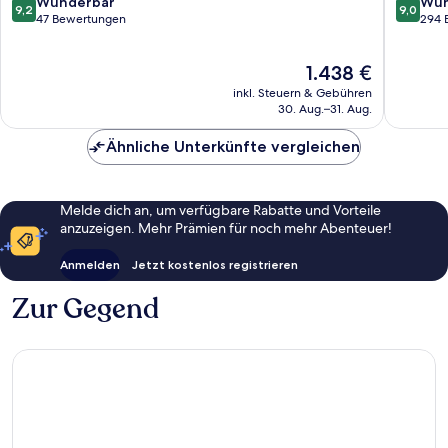
By
Arzache
9.2
9.0
Wunderbar
Wun
9,2
9,0
Hyatt
von
von
47 Bewertungen
294 
Arzachena
10,
10,
Wunderbar,
Wunder
Der
1.438 €
47
294
Preis
Bewertungen
Bewert
inkl. Steuern & Gebühren
beträgt
30. Aug.–31. Aug.
1.438 €
Ähnliche Unterkünfte vergleichen
Melde dich an, um verfügbare Rabatte und Vorteile
anzuzeigen. Mehr Prämien für noch mehr Abenteuer!
Anmelden
Jetzt kostenlos registrieren
Zur Gegend