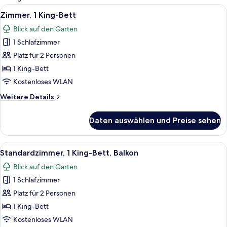
Zimmer
Alle
Ein Hotelzimmer mit einem Bett, eine
2
Zimmer, 1 King-Bett
Fotos
Blick auf den Garten
für
1 Schlafzimmer
Zimmer,
1 King-
Platz für 2 Personen
Bett
1 King-Bett
anzeigen
Kostenloses WLAN
Weitere
Weitere Details
Details
für
Daten auswählen und Preise sehen
Zimmer,
1 King-
Bett
Alle
Ein Hotelzimmer mit einem Bett, eine
3
Standardzimmer, 1 King-Bett, Balkon
Fotos
Blick auf den Garten
für
1 Schlafzimmer
Standardzimmer,
1 King-
Platz für 2 Personen
Bett,
1 King-Bett
Balkon
Kostenloses WLAN