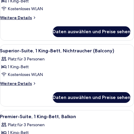
II,
1 King-Bett
Suite,
Kostenloses WLAN
King
Weitere
Weitere Details
Bed,
Details
Terrace
für
Daten auswählen und Preise sehen
Penthouse
anzeigen
II,
Suite,
Alle
Ein Balkon mit zwei Holzstühlen, eine
14
King
Superior-Suite, 1 King-Bett, Nichtraucher (Balcony)
Fotos
Bed,
Platz für 3 Personen
Terrace
für
1 King-Bett
Superior-
Suite,
Kostenloses WLAN
1 King-
Weitere
Weitere Details
Bett,
Details
für
Nichtraucher
Daten auswählen und Preise sehen
Superior-
(Balcony)
Suite,
anzeigen
1 King-
Alle
Ein Hotelzimmer mit einem großen Bett
5
Bett,
Premier-Suite, 1 King-Bett, Balkon
Fotos
Nichtraucher
Platz für 3 Personen
(Balcony)
für
1 King-Bett
Premier-