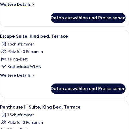
bed,
Weitere
Weitere Details
Terrace
Details
anzeigen
für
Daten auswählen und Preise sehen
W
Suite,
King
Alle
Escape Suite, Kind bed, Terrace | Ho
14
bed,
Escape Suite, Kind bed, Terrace
Fotos
Terrace
1 Schlafzimmer
für
Platz für 3 Personen
Escape
Suite,
1 King-Bett
Kind
Kostenloses WLAN
bed,
Weitere
Weitere Details
Terrace
Details
anzeigen
für
Daten auswählen und Preise sehen
Escape
Suite,
Kind
Alle
Penthouse II, Suite, King Bed, Terra
10
bed,
Penthouse II, Suite, King Bed, Terrace
Fotos
Terrace
1 Schlafzimmer
für
Platz für 3 Personen
Penthouse