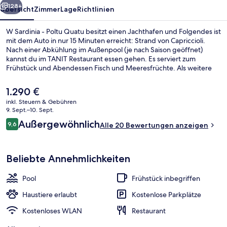
128+
Übersicht
Zimmer
Lage
Richtlinien
W Sardinia - Poltu Quatu besitzt einen Jachthafen und Folgendes ist
mit dem Auto in nur 15 Minuten erreicht: Strand von Capriccioli.
Nach einer Abkühlung im Außenpool (je nach Saison geöffnet)
kannst du im TANIT Restaurant essen gehen. Es serviert zum
Frühstück und Abendessen Fisch und Meeresfrüchte. Als weitere
Highlights bietet dieses Hotel im luxuriösen Stil 2 Bars/Lounges,
eine Poolbar und einen Fitnessbereich.
Der
1.290 €
aktuelle
inkl. Steuern & Gebühren
Preis
9. Sept.–10. Sept.
Außenpool (je nach Saison geöffnet),
beträgt
Bewertungen
Außergewöhnlich
9,6
Alle 20 Bewertungen anzeigen
1.290 €.
9,6 von 10.
Beliebte Annehmlichkeiten
Pool
Frühstück inbegriffen
Haustiere erlaubt
Kostenlose Parkplätze
Kostenloses WLAN
Restaurant