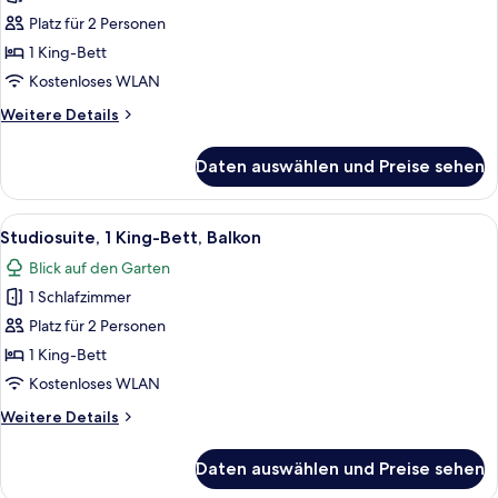
für
Platz für 2 Personen
Superior-
Zimmer,
1 King-Bett
1 King-
Kostenloses WLAN
Bett,
Weitere
Weitere Details
Balkon
Details
anzeigen
für
Daten auswählen und Preise sehen
Superior-
Zimmer,
1 King-
Alle
Hochwertige Bettwaren, Minibar, Zi
8
Bett,
Studiosuite, 1 King-Bett, Balkon
Fotos
Balkon
Blick auf den Garten
für
1 Schlafzimmer
Studiosuite,
1 King-
Platz für 2 Personen
Bett,
1 King-Bett
Balkon
Kostenloses WLAN
anzeigen
Weitere
Weitere Details
Details
für
Daten auswählen und Preise sehen
Studiosuite,
1 King-