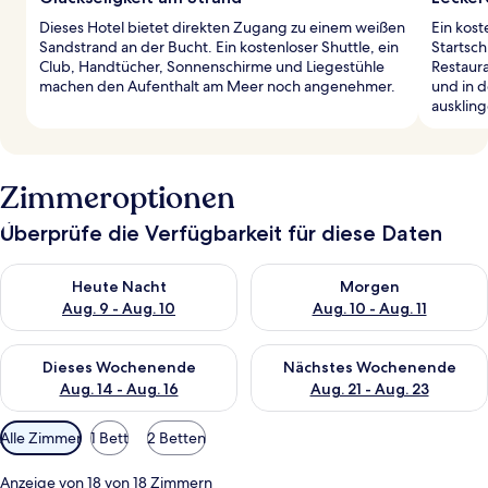
Dieses Hotel bietet direkten Zugang zu einem weißen
Ein kost
Sandstrand an der Bucht. Ein kostenloser Shuttle, ein
Startsch
Club, Handtücher, Sonnenschirme und Liegestühle
Restaur
machen den Aufenthalt am Meer noch angenehmer.
und in 
auskling
Zimmeroptionen
Überprüfe die Verfügbarkeit für diese Daten
Überprüfe die Verfügbarkeit für heute Nacht, Aug. 9 - Aug. 10
Überprüfe die Verfügbarkeit fü
Heute Nacht
Morgen
Aug. 9 - Aug. 10
Aug. 10 - Aug. 11
Überprüfe die Verfügbarkeit für dieses Wochenende, Aug. 14 -
Überprüfe die Verfügbarkeit f
Dieses Wochenende
Nächstes Wochenende
Aug. 14 - Aug. 16
Aug. 21 - Aug. 23
Verfügbare
Alle Zimmer
1 Bett
2 Betten
Filter
für
Anzeige von 18 von 18 Zimmern