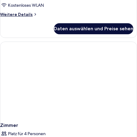
Kostenloses WLAN
Weitere
Weitere Details
Details
für
Daten auswählen und Preise sehen
Zimmer
Zimmer
Platz für 4 Personen