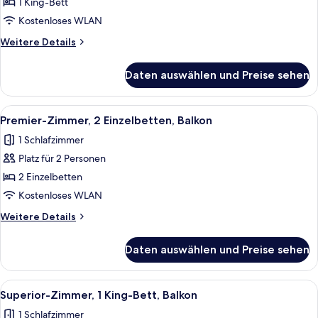
Zimmer,
1 King-Bett
1 King-
Kostenloses WLAN
Bett,
Weitere
Weitere Details
Balkon
Details
anzeigen
für
Daten auswählen und Preise sehen
Premier-
Zimmer,
1 King-
Alle
Ein Hotelzimmer mit zwei Betten, eine
6
Bett,
Premier-Zimmer, 2 Einzelbetten, Balkon
Fotos
Balkon
1 Schlafzimmer
für
Platz für 2 Personen
Premier-
Zimmer,
2 Einzelbetten
2 Einzelbetten,
Kostenloses WLAN
Balkon
Weitere
Weitere Details
anzeigen
Details
für
Daten auswählen und Preise sehen
Premier-
Zimmer,
2 Einzelbetten,
Alle
Ein Hotelzimmer mit einem großen Bett
4
Balkon
Superior-Zimmer, 1 King-Bett, Balkon
Fotos
1 Schlafzimmer