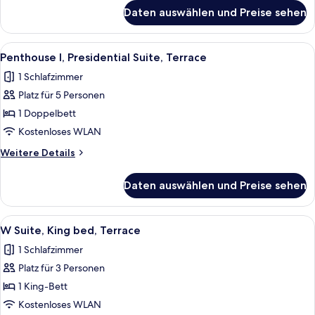
für
Daten auswählen und Preise sehen
Studiosuite,
2 Einzelbetten,
Balkon
Alle
Ein Hotelzimmer mit einem Bett, eine
2
Penthouse I, Presidential Suite, Terrace
Fotos
1 Schlafzimmer
für
Platz für 5 Personen
Penthouse
I,
1 Doppelbett
Presidential
Kostenloses WLAN
Suite,
Weitere
Weitere Details
Terrace
Details
anzeigen
für
Daten auswählen und Preise sehen
Penthouse
I,
Presidential
Alle
W Suite, King bed, Terrace | Hochwer
12
Suite,
W Suite, King bed, Terrace
Fotos
Terrace
1 Schlafzimmer
für
Platz für 3 Personen
W
Suite,
1 King-Bett
King
Kostenloses WLAN