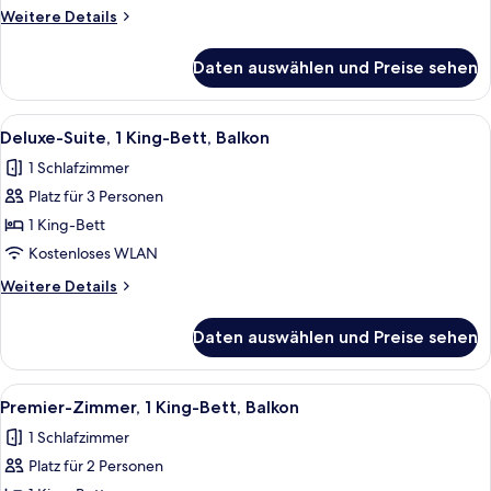
anzeigen
Weitere
Weitere Details
Details
für
Daten auswählen und Preise sehen
Standardzimmer,
1 King-
Bett,
Alle
Ein modernes Hotelzimmer mit einer C
10
Balkon
Deluxe-Suite, 1 King-Bett, Balkon
Fotos
1 Schlafzimmer
für
Platz für 3 Personen
Deluxe-
Suite,
1 King-Bett
1 King-
Kostenloses WLAN
Bett,
Weitere
Weitere Details
Balkon
Details
anzeigen
für
Daten auswählen und Preise sehen
Deluxe-
Suite,
1 King-
Alle
Ein Hotelzimmer mit einem großen Bett
7
Bett,
Premier-Zimmer, 1 King-Bett, Balkon
Fotos
Balkon
1 Schlafzimmer
für
Platz für 2 Personen
Premier-