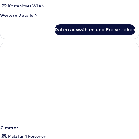
Kostenloses WLAN
Weitere
Weitere Details
Details
für
Daten auswählen und Preise sehen
Zimmer
Zimmer
Platz für 4 Personen