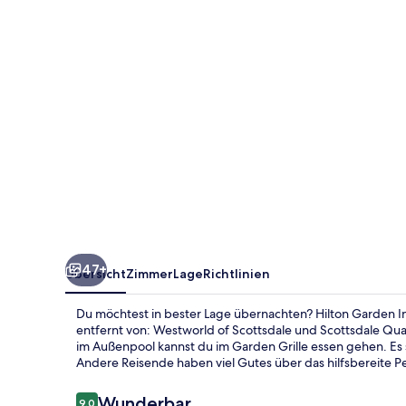
North/Perimeter
Center
47+
Übersicht
Zimmer
Lage
Richtlinien
Du möchtest in bester Lage übernachten? Hilton Garden I
entfernt von: Westworld of Scottsdale und Scottsdale Qu
im Außenpool kannst du im Garden Grille essen gehen. Es
Andere Reisende haben viel Gutes über das hilfsbereite Pe
Bewertungen
Wunderbar
9,0