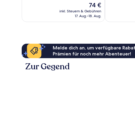
Der
74 €
Bewertungen
Bewertungen
Preis
inkl. Steuern & Gebühren
beträgt
17. Aug.–18. Aug.
74 €
Melde dich an, um verfügbare Rabat
Prämien für noch mehr Abenteuer!
Zur Gegend