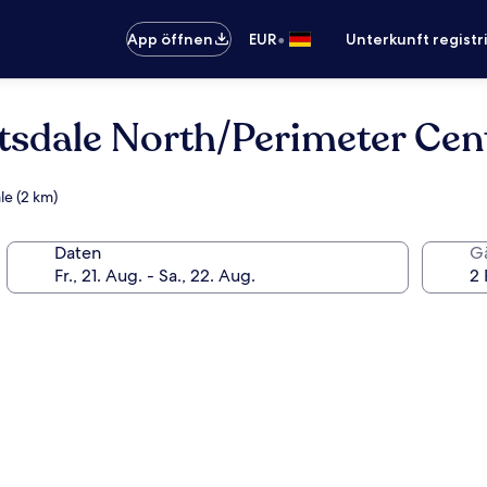
•
App öffnen
EUR
Unterkunft registr
tsdale North/Perimeter Cen
le (2 km)
Daten
G