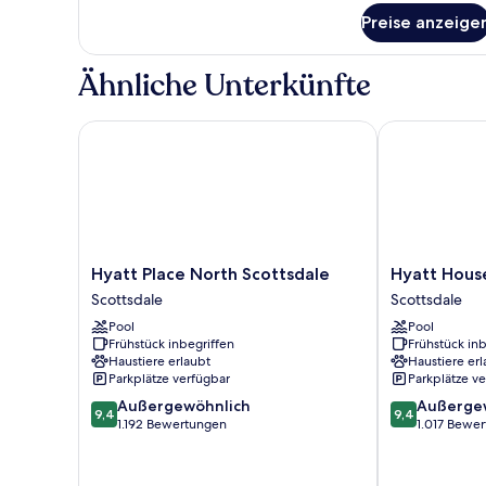
für
Preise anzeige
King-
Bett,
rollstuhlgerecht
Ähnliche Unterkünfte
Hyatt Place North Scottsdale
Hyatt House 
Hyatt
Hyatt
Hyatt Place North Scottsdale
Hyatt Hous
Place
House
Scottsdale
Scottsdale
North
North
Pool
Pool
Scottsdale
Scottsdale
Frühstück inbegriffen
Frühstück inb
Scottsdale
Scottsdale
Haustiere erlaubt
Haustiere erl
Parkplätze verfügbar
Parkplätze v
9.4
9.4
Außergewöhnlich
Außerge
9,4
9,4
von
von
1.192 Bewertungen
1.017 Bewe
10,
10,
Außergewöhnlich,
Außergewöhnl
1.192
1.017