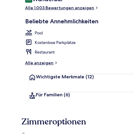
9,0 von 10.
Alle 1.003 Bewertungen anzeigen
Terrasse/Pati
Beliebte Annehmlichkeiten
Pool
Kostenlose Parkplätze
Restaurant
Alle anzeigen
Wichtigste Merkmale
(12)
Für Familien
(6)
Zimmeroptionen