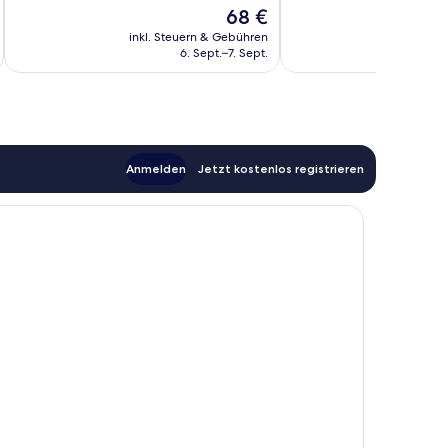
Der
68 €
1.848
1.002
Preis
Bewertungen
Bewertungen
inkl. Steuern & Gebühren
inkl. S
beträgt
6. Sept.–7. Sept.
68 €
Anmelden
Jetzt kostenlos registrieren