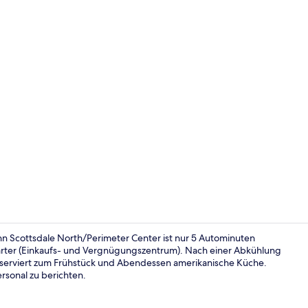
Außenpool, 
nn Scottsdale North/Perimeter Center ist nur 5 Autominuten
arter (Einkaufs- und Vergnügungszentrum). Nach einer Abkühlung
 serviert zum Frühstück und Abendessen amerikanische Küche.
Lobby
rsonal zu berichten.