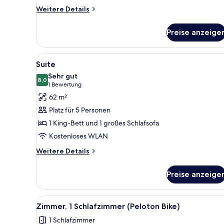
Weitere
Weitere Details
Details
für
Preise anzeige
Zimmer
Alle
Ein Hotelzimmer mit einem Bett
4
Suite
Fotos
Sehr gut
für
8,0
8,0 von 10
(1
1 Bewertung
Suite
Bewertung)
62 m²
anzeigen
Platz für 5 Personen
1 King-Bett und 1 großes Schlafsofa
Kostenloses WLAN
Weitere
Weitere Details
Details
für
Preise anzeige
Suite
Alle
Eine Person benutzt ein Ergom
7
Zimmer, 1 Schlafzimmer (Peloton Bike)
Fotos
1 Schlafzimmer
für