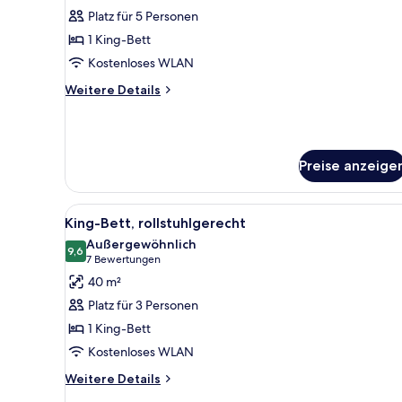
Platz für 5 Personen
Zimmer,
1
1 King-Bett
Schlafzimmer
Kostenloses WLAN
(Peloton
Weitere
Weitere Details
Bike)
Details
anzeigen
für
Zimmer,
1
Preise anzeige
Schlafzimmer
(Peloton
Bike)
Alle
Ein Hotelzimmer mit einem gro
4
King-Bett, rollstuhlgerecht
Fotos
Außergewöhnlich
für
9,6
9,6 von 10
(7
7 Bewertungen
King-
Bewertungen)
40 m²
Bett,
Platz für 3 Personen
rollstuhlgerecht
1 King-Bett
anzeigen
Kostenloses WLAN
Weitere
Weitere Details
Details