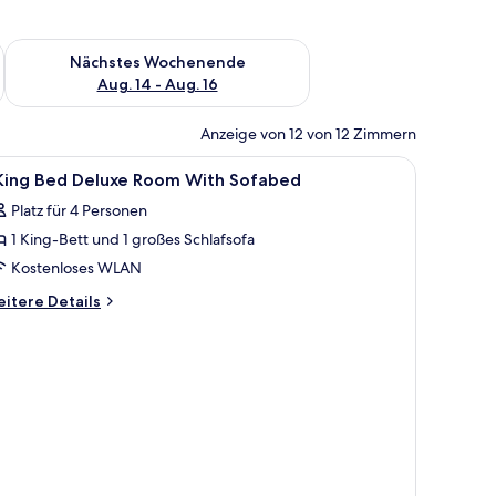
es Wochenende, Aug. 7 - Aug. 9.
Überprüfe die Verfügbarkeit für nächstes Wochenende, Aug. 1
Nächstes Wochenende
Aug. 14 - Aug. 16
Anzeige von 12 von 12 Zimmern
m Schreibtisch mit Computer, einem Fernseher, einer Couch und einem gemus
le
Ein Hotelzimmer mit einem Bett, einem Schrei
10
 King Bed Deluxe Room With Sofabed
otos
Platz für 4 Personen
ür
1 King-Bett und 1 großes Schlafsofa
ing
Kostenloses WLAN
ed
itere
itere Details
eluxe
tails
r
oom
ith
ng
ofabed
ed
nzeigen
luxe
oom
th
fabed