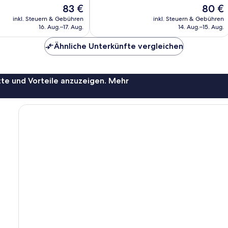
Der
Der
83 €
80 €
781
Preis
Preis
Bewertungen
inkl. Steuern & Gebühren
inkl. Steuern & Gebühren
beträgt
beträgt
16. Aug.–17. Aug.
14. Aug.–15. Aug.
83 €
80 €
Ähnliche Unterkünfte vergleichen
te und Vorteile anzuzeigen. Mehr