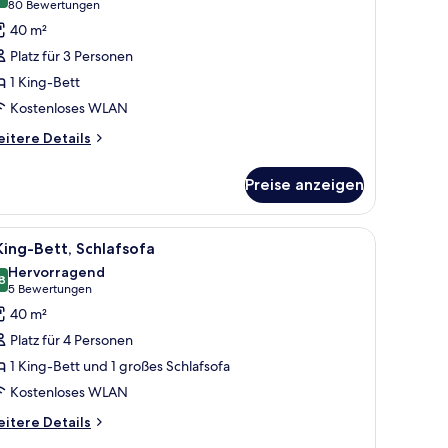
9,2 von 10
(80
80 Bewertungen
ing-
Bewertungen)
40 m²
ett
Platz für 3 Personen
nzeigen
1 King-Bett
Kostenloses WLAN
itere
itere Details
tails
r
Preise anzeigen
ng-
tt
.
m Schreibtisch, einem Sessel, einem Fernseher und einem Bild an der Wand.
le
Ein Hotelzimmer mit einem großen Bett, einem
6
King-Bett, Schlafsofa
otos
Hervorragend
ür
8
8,8 von 10
(5
5 Bewertungen
King-
Bewertungen)
40 m²
ett,
Platz für 4 Personen
chlafsofa
1 King-Bett und 1 großes Schlafsofa
nzeigen
Kostenloses WLAN
itere
itere Details
tails