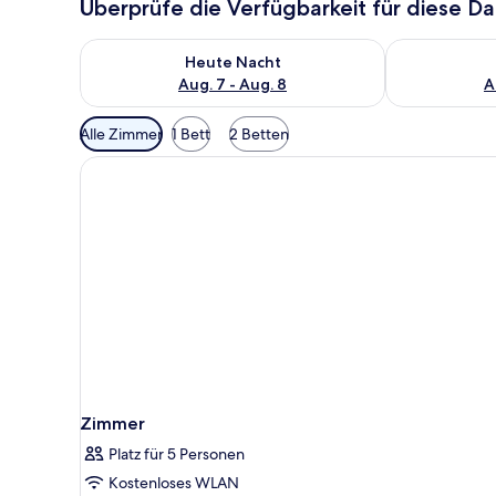
Überprüfe die Verfügbarkeit für diese D
Überprüfe die Verfügbarkeit für heute Nacht, Aug. 7
Überprüfe die
Heute Nacht
Aug. 7 - Aug. 8
A
Verfügbare
Alle Zimmer
1 Bett
2 Betten
Filter
für
Zimmer
Zimmer
Platz für 5 Personen
Kostenloses WLAN