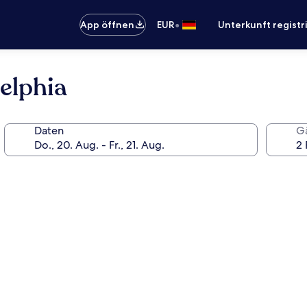
•
App öffnen
EUR
Unterkunft registr
elphia
Daten
G