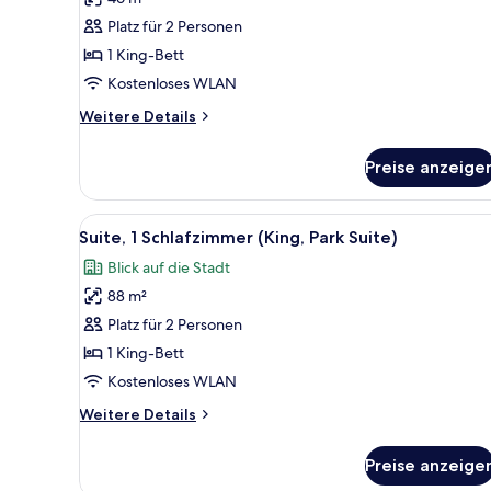
Superior-
Zimmer,
Platz für 2 Personen
1 King-
1 King-Bett
Bett,
Kostenloses WLAN
barrierefrei,
Weitere
Weitere Details
Parkblick
Details
anzeigen
für
Preise anzeige
Superior-
Zimmer,
1 King-
Alle
Ein modernes Hotelzimmer mit e
7
Bett,
Suite, 1 Schlafzimmer (King, Park Suite)
Fotos
barrierefrei,
Blick auf die Stadt
Parkblick
für
88 m²
Suite,
1
Platz für 2 Personen
Schlafzimmer
1 King-Bett
(King,
Kostenloses WLAN
Park
Weitere
Weitere Details
Suite)
Details
anzeigen
für
Preise anzeige
Suite,