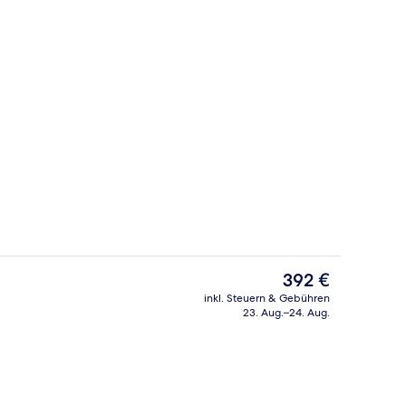
es, Tapas-Bar
Essen und Trinken
Der
392 €
aktuelle
inkl. Steuern & Gebühren
Preis
23. Aug.–24. Aug.
iegestühle
Behandlungsräume für Paare, Sauna,
beträgt
392 €.