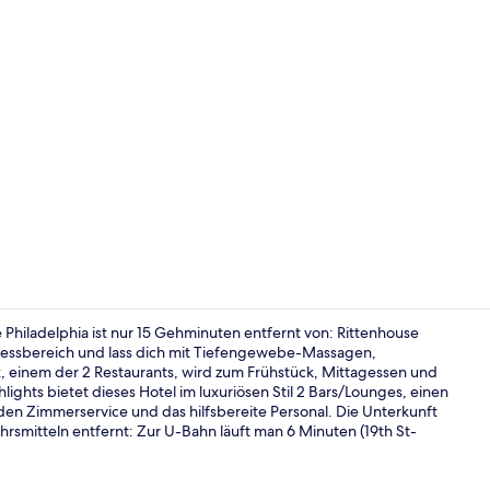
2 Bars/Loung
Philadelphia ist nur 15 Gehminuten entfernt von: Rittenhouse
nessbereich und lass dich mit Tiefengewebe-Massagen,
 einem der 2 Restaurants, wird zum Frühstück, Mittagessen und
Innenpool, L
lights bietet dieses Hotel im luxuriösen Stil 2 Bars/Lounges, einen
den Zimmerservice und das hilfsbereite Personal. Die Unterkunft
hrsmitteln entfernt: Zur U-Bahn läuft man 6 Minuten (19th St-