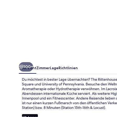
100+
Übersicht
Zimmer
Lage
Richtlinien
Du möchtest in bester Lage übernachten? The Rittenhouse 
Square und University of Pennsylvania. Besuche den Well
Aromatherapie oder Hydrotherapie verwöhnen. Im Lacroix,
Abendessen internationale Küche serviert. Als weitere High
Innenpool und ein Fitnesscenter. Andere Reisende lieben 
ist nur einen kurzen Fußmarsch von den öffentlichen Verke
Station) bzw. 8 Minuten (Station 15th-16th & Locust).