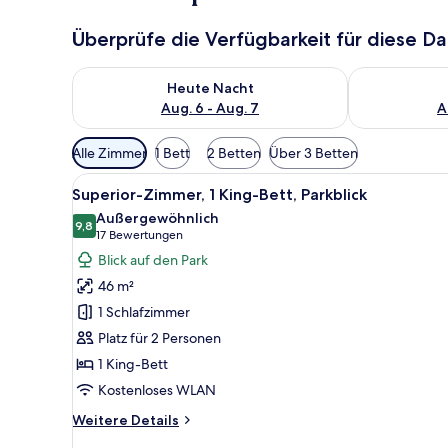
Überprüfe die Verfügbarkeit für diese D
Überprüfe die Verfügbarkeit für heute Nacht, Aug. 6
Überprüfe die
Heute Nacht
Aug. 6 - Aug. 7
A
Verfügbare
Alle Zimmer
1 Bett
2 Betten
Über 3 Betten
Filter
Alle
Ein Hotelzimmer mit einem gro
für
8
Superior-Zimmer, 1 King-Bett, Parkblick
Fotos
Zimmer
Außergewöhnlich
für
9,8
9,8 von 10
(17
17 Bewertungen
Superior-
Bewertungen)
Blick auf den Park
Zimmer,
46 m²
1 King-
1 Schlafzimmer
Bett,
Platz für 2 Personen
Parkblick
1 King-Bett
anzeigen
Kostenloses WLAN
Weitere
Weitere Details
Details