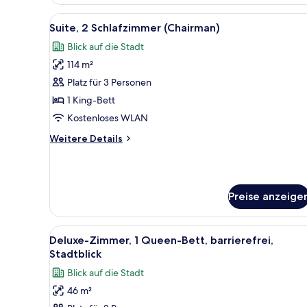
1
Schlafzimmer
Alle
Suite, 2 Schlafzimmer (Chairm
6
(King,
Suite, 2 Schlafzimmer (Chairman)
Fotos
Park
Blick auf die Stadt
Suite)
für
114 m²
Suite,
2 Schlafzimmer
Platz für 3 Personen
(Chairman)
1 King-Bett
anzeigen
Kostenloses WLAN
Weitere
Weitere Details
Details
für
Suite,
2 Schlafzimmer
Preise anzeige
(Chairman)
Alle
Blick auf die Stadt
6
Deluxe-Zimmer, 1 Queen-Bett, barrierefrei,
Fotos
Stadtblick
für
Blick auf die Stadt
Deluxe-
46 m²
Zimmer,