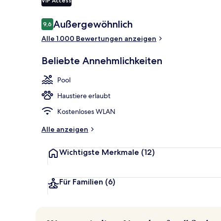
VIP Access
Außendetails
Bewertungen
Außergewöhnlich
9,6
9,6 von 10.
Alle 1.000 Bewertungen anzeigen
Beliebte Annehmlichkeiten
Pool
Haustiere erlaubt
Kostenloses WLAN
Alle anzeigen
Wichtigste Merkmale
(12)
Für Familien
(6)