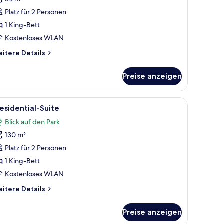
uxury-
ite,
Platz für 2 Personen
1 King-Bett
chlafzimmer
Kostenloses WLAN
nzeigen
itere
itere Details
tails
r
Preise anzeigen
xury-
ite,
die Stadt.
iner Chandelier, einer Couch, einem Esstisch mit Stühlen und einem Fernseh
le
Ein geräumiges Wohnzimmer mit einer Couch, S
11
hlafzimmer
esidential-Suite
otos
Blick auf den Park
ür
130 m²
residential-
uite
Platz für 2 Personen
nzeigen
1 King-Bett
Kostenloses WLAN
itere
itere Details
tails
r
Preise anzeigen
esidential-