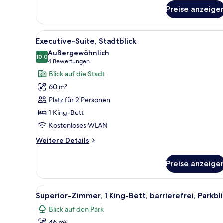
für
Preise anzeige
Superior-
Zimmer,
1 King-
Alle
Ein Hotelzimmer mit Bett, eine
6
Bett,
Executive-Suite, Stadtblick
Fotos
Parkblick
Außergewöhnlich
für
10,0
10,0 von 10
(4
4 Bewertungen
Executive-
Bewertungen)
Blick auf die Stadt
Suite,
60 m²
Stadtblick
Platz für 2 Personen
anzeigen
1 King-Bett
Kostenloses WLAN
Weitere
Weitere Details
Details
für
Preise anzeige
Executive-
Suite,
Stadtblick
Alle
Ein Hotelzimmer mit einem gro
6
Superior-Zimmer, 1 King-Bett, barrierefrei, Parkbl
Fotos
Blick auf den Park
für
46 m²