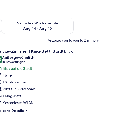
es Wochenende, Aug. 7 - Aug. 9.
Überprüfe die Verfügbarkeit für nächstes Wochenende, Aug. 1
Nächstes Wochenende
Aug. 14 - Aug. 16
Anzeige von 16 von 16 Zimmern
rnseher und einem Fenster mit Blick auf Bäume und Gebäude.
ch, blauem Sofa, rundem Couchtisch und Fernseher.
le
Ein Hotelzimmer mit einem großen Bett, einem 
6
luxe-Zimmer, 1 King-Bett, Stadtblick
otos
Außergewöhnlich
ür
6
9,6 von 10
(18
18 Bewertungen
eluxe-
Bewertungen)
Blick auf die Stadt
immer,
46 m²
King-
1 Schlafzimmer
ett,
Platz für 3 Personen
tadtblick
1 King-Bett
nzeigen
Kostenloses WLAN
itere
itere Details
tails