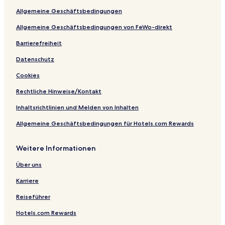
d
H
B
a
m
u
Allgemeine Geschäftsbedingungen
e
o
r
l
a
r
n
m
e
d
n
a
Allgemeine Geschäftsbedingungen von FeWo-direkt
e
g
n
n
e
S
t
Barrierefreiheit
n
p
i
Datenschutz
z
a
m
e
B
Cookies
r
r
w
e
Rechtliche Hinweise/Kontakt
a
g
l
e
Inhaltsrichtlinien und Melden von Inhalten
d
n
Allgemeine Geschäftsbedingungen für Hotels.com Rewards
z
e
r
Weitere Informationen
w
a
Über uns
l
d
Karriere
Reiseführer
Hotels.com Rewards