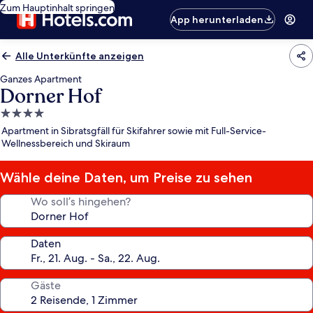
Zum Hauptinhalt springen
App herunterladen
Alle Unterkünfte anzeigen
Ganzes Apartment
Dorner Hof
4.0-
Sterne-
Apartment in Sibratsgfäll für Skifahrer sowie mit Full-Service-
Unterkunft
Wellnessbereich und Skiraum
Wähle deine Daten, um Preise zu sehen
Wo soll’s hingehen?
Daten
Gäste