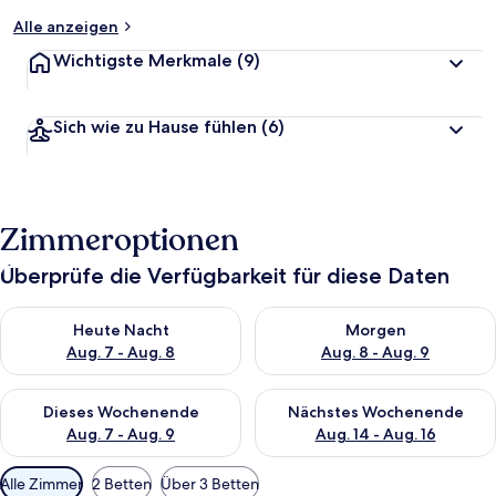
Alle anzeigen
Wichtigste Merkmale
(9)
Sich wie zu Hause fühlen
(6)
Zimmeroptionen
Überprüfe die Verfügbarkeit für diese Daten
Überprüfe die Verfügbarkeit für heute Nacht, Aug. 7 - Aug. 8.
Überprüfe die Verfügbarkeit f
Heute Nacht
Morgen
Aug. 7 - Aug. 8
Aug. 8 - Aug. 9
Überprüfe die Verfügbarkeit für dieses Wochenende, Aug. 7 - 
Überprüfe die Verfügbarkeit f
Dieses Wochenende
Nächstes Wochenende
Aug. 7 - Aug. 9
Aug. 14 - Aug. 16
Verfügbare
Alle Zimmer
2 Betten
Über 3 Betten