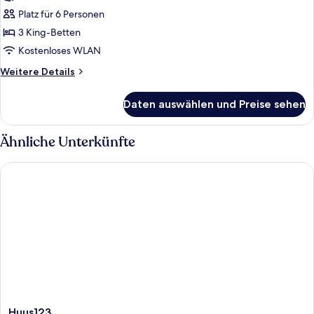
Panorama)
Platz für 6 Personen
anzeigen
3 King-Betten
Kostenloses WLAN
Weitere
Weitere Details
Details
für
Daten auswählen und Preise sehen
Familienapartment
(Ferienwohnung
Panorama)
Ähnliche Unterkünfte
Huus123
Huus123
Huus123