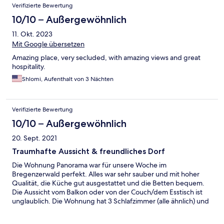
Verifizierte Bewertung
10/10 – Außergewöhnlich
11. Okt. 2023
Mit Google übersetzen
Amazing place, very secluded, with amazing views and great
hospitality.
Shlomi, Aufenthalt von 3 Nächten
Verifizierte Bewertung
10/10 – Außergewöhnlich
20. Sept. 2021
Traumhafte Aussicht & freundliches Dorf
Die Wohnung Panorama war für unsere Woche im
Bregenzerwald perfekt. Alles war sehr sauber und mit hoher
Qualität, die Küche gut ausgestattet und die Betten bequem.
Die Aussicht vom Balkon oder von der Couch/dem Esstisch ist
unglaublich. Die Wohnung hat 3 Schlafzimmer (alle ähnlich) und
ist wirklich groß. Die Toilette ist separat vom Bad, was bei einer
Gruppe hilfreich ist. Das Dorf ist eins der schönsten im