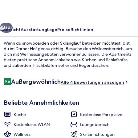
rück
Weiter
40+
Übersicht
Ausstattung
Lage
Preise
Richtlinien
Wenn du snowboarden oder Skilanglauf betreiben möchtest, bist
du im Dorner Hof genau richtig. Besuche den Wellnessbereich, um
dich mit Wellnessangeboten verwöhnen zu lassen. Die Apartments
bieten praktische Annehmlichkeiten wie Küchen und Schlafsofas
und außerdem Flachbildfernseher und Regenduschen.
Wintersportler können sich auf einen Skiraum freuen.
Bewertungen
Außergewöhnlich
9,6
Alle 4 Bewertungen anzeigen
9,6 von 10.
Familienapartment (Ferienwohnung Pa
Beliebte Annehmlichkeiten
Küche
Kostenlose Parkplätze
Kostenloses WLAN
Loungebereich
Wellness
Ski-Einrichtungen