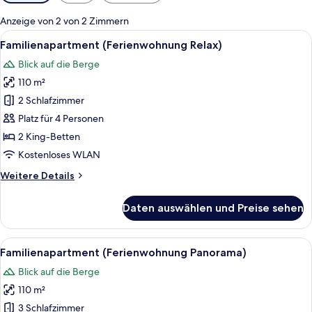
Filter
für
Anzeige von 2 von 2 Zimmern
Zimmer
Alle
Eine moderne Küche mit Holzschränken
19
Familienapartment (Ferienwohnung Relax)
Fotos
Blick auf die Berge
für
110 m²
Familienapartment
(Ferienwohnung
2 Schlafzimmer
Relax)
Platz für 4 Personen
anzeigen
2 King-Betten
Kostenloses WLAN
Weitere
Weitere Details
Details
für
Daten auswählen und Preise sehen
Familienapartment
(Ferienwohnung
Relax)
Alle
Ein Holzbalkon mit Blick auf schneebed
18
Familienapartment (Ferienwohnung Panorama)
Fotos
Blick auf die Berge
für
110 m²
Familienapartment
(Ferienwohnung
3 Schlafzimmer