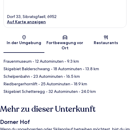
Dorf 33, Sibratsgfaell, 6952
Auf Karte anzeigen
Karte
In der Umgebung
Fortbewegung vor
Restaurants
Ort
Frauenmuseum
- 12 Autominuten
- 9.3 km
Skigebiet Balderschwang
- 18 Autominuten
- 13.8 km
Schelpenbahn
- 23 Autominuten
- 16.5 km
Riedbergerhornlift
- 25 Autominuten
- 18.9 km
Skigebiet Schetteregg
- 32 Autominuten
- 24.0 km
Mehr zu dieser Unterkunft
Dorner Hof
Wenn du snowboarden oder Skilanglauf betreiben möchtest, bist du im