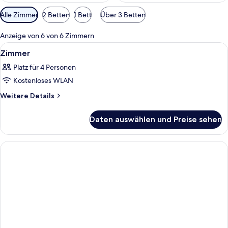
Verfügbare
Alle Zimmer
2 Betten
1 Bett
Über 3 Betten
Filter
für
Anzeige von 6 von 6 Zimmern
Zimmer
Alle
Ein Hotelzimmer mit zwei Betten, ein
3
Zimmer
Fotos
Platz für 4 Personen
für
Kostenloses WLAN
Zimmer
anzeigen
Weitere
Weitere Details
Details
für
Daten auswählen und Preise sehen
Zimmer