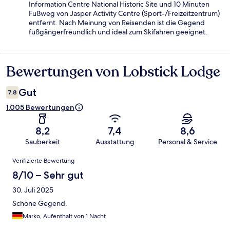
Information Centre National Historic Site und 10 Minuten
Fußweg von Jasper Activity Centre (Sport-/Freizeitzentrum)
entfernt. Nach Meinung von Reisenden ist die Gegend
fußgängerfreundlich und ideal zum Skifahren geeignet.
Bewertungen von Lobstick Lodge
Bewertungen
Gut
7,8
1.005 Bewertungen
8,2
7,4
8,6
Sauberkeit
Ausstattung
Personal & Service
Bewertungen
Verifizierte Bewertung
8/10 – Sehr gut
30. Juli 2025
Schöne Gegend.
Marko, Aufenthalt von 1 Nacht