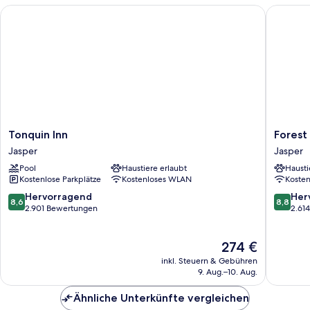
Tonquin Inn
Forest P
Tonquin
Forest
Tonquin Inn
Forest
Inn
Park
Jasper
Jasper
Jasper
Hotel
Pool
Haustiere erlaubt
Hausti
Jasper
Kostenlose Parkplätze
Kostenloses WLAN
Koste
8.6
8.8
Hervorragend
Her
8,6
8,8
von
von
2.901 Bewertungen
2.61
10,
10,
Hervorragend,
Hervorr
Der
274 €
2.901
2.614
Preis
Bewertungen
Bewert
inkl. Steuern & Gebühren
beträgt
9. Aug.–10. Aug.
274 €
Ähnliche Unterkünfte vergleichen