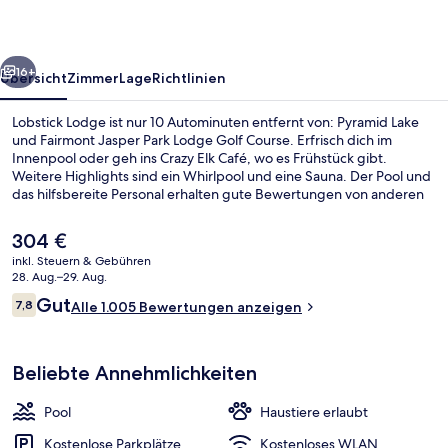
rück
Weiter
16+
Übersicht
Zimmer
Lage
Richtlinien
Lobstick Lodge ist nur 10 Autominuten entfernt von: Pyramid Lake
und Fairmont Jasper Park Lodge Golf Course. Erfrisch dich im
Innenpool oder geh ins Crazy Elk Café, wo es Frühstück gibt.
Weitere Highlights sind ein Whirlpool und eine Sauna. Der Pool und
das hilfsbereite Personal erhalten gute Bewertungen von anderen
Reisenden.
Der
304 €
aktuelle
inkl. Steuern & Gebühren
Preis
28. Aug.–29. Aug.
Außen-Whirlpool
beträgt
Bewertungen
Gut
7,8
Alle 1.005 Bewertungen anzeigen
304 €.
7,8 von 10.
Beliebte Annehmlichkeiten
Pool
Haustiere erlaubt
Kostenlose Parkplätze
Kostenloses WLAN