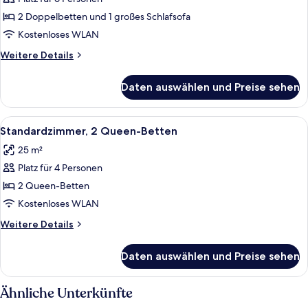
2 Doppelbetten und 1 großes Schlafsofa
Kostenloses WLAN
Weitere
Weitere Details
Details
für
Daten auswählen und Preise sehen
Suite
Alle
Ein Hallenbad mit Steinwand, Sitzgel
3
Standardzimmer, 2 Queen-Betten
Fotos
25 m²
für
Platz für 4 Personen
Standardzimmer,
2 Queen-
2 Queen-Betten
Betten
Kostenloses WLAN
anzeigen
Weitere
Weitere Details
Details
für
Daten auswählen und Preise sehen
Standardzimmer,
2 Queen-
Betten
Ähnliche Unterkünfte