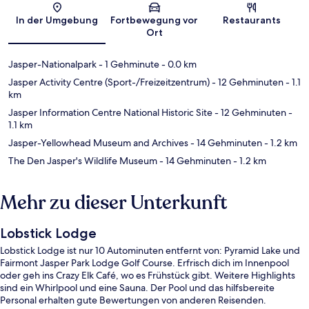
Karte
In der Umgebung
Fortbewegung vor
Restaurants
Ort
Jasper-Nationalpark
- 1 Gehminute
- 0.0 km
Jasper Activity Centre (Sport-/Freizeitzentrum)
- 12 Gehminuten
- 1.1
km
Jasper Information Centre National Historic Site
- 12 Gehminuten
-
1.1 km
Jasper-Yellowhead Museum and Archives
- 14 Gehminuten
- 1.2 km
The Den Jasper's Wildlife Museum
- 14 Gehminuten
- 1.2 km
Mehr zu dieser Unterkunft
Lobstick Lodge
Lobstick Lodge ist nur 10 Autominuten entfernt von: Pyramid Lake und
Fairmont Jasper Park Lodge Golf Course. Erfrisch dich im Innenpool
oder geh ins Crazy Elk Café, wo es Frühstück gibt. Weitere Highlights
sind ein Whirlpool und eine Sauna. Der Pool und das hilfsbereite
Personal erhalten gute Bewertungen von anderen Reisenden.