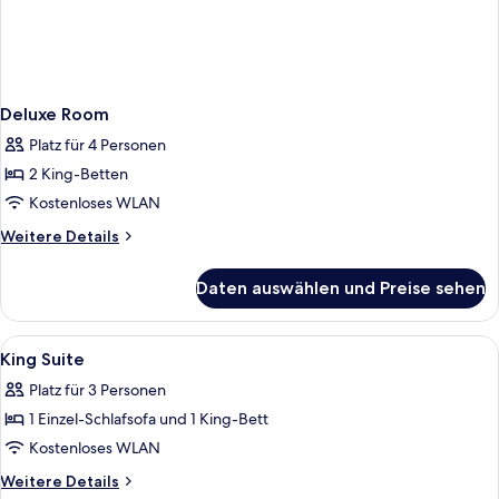
Deluxe Room
Platz für 4 Personen
2 King-Betten
Kostenloses WLAN
Weitere
Weitere Details
Details
für
Daten auswählen und Preise sehen
Deluxe
Room
Alle
Ein Hotelzimmer mit Bett, Nachttisch
2
King Suite
Fotos
Platz für 3 Personen
für
1 Einzel-Schlafsofa und 1 King-Bett
King
Suite
Kostenloses WLAN
anzeigen
Weitere
Weitere Details