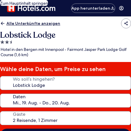
Zum Hauptinhalt springen
App herunterladen
Alle Unterkünfte anzeigen
Lobstick Lodge
2.5-
Sterne-
Hotel in den Bergen mit Innenpool - Fairmont Jasper Park Lodge Golf
Unterkunft
Course (1,6 km)
Wähle deine Daten, um Preise zu sehen
Wo soll’s hingehen?
Daten
Gäste