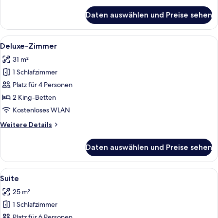
Details
für
Daten auswählen und Preise sehen
King
Suite
Alle
Ein Hotelzimmer mit zwei Betten, eine
3
Deluxe-Zimmer
Fotos
31 m²
für
1 Schlafzimmer
Deluxe-
Zimmer
Platz für 4 Personen
anzeigen
2 King-Betten
Kostenloses WLAN
Weitere
Weitere Details
Details
für
Daten auswählen und Preise sehen
Deluxe-
Zimmer
Alle
Ein kompakter Wohnbereich mit Küche
7
Suite
Fotos
25 m²
für
1 Schlafzimmer
Suite
anzeigen
Platz für 6 Personen