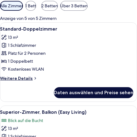
Verfügbare
Alle Zimmer
1 Bett
2 Betten
Über 3 Betten
Filter
für
Anzeige von 5 von 5 Zimmern
Zimmer
Alle
Ein modernes Schlafzimmer mit Bett, N
10
Standard-Doppelzimmer
Fotos
13 m²
für
1 Schlafzimmer
Standard-
Doppelzimmer
Platz für 2 Personen
anzeigen
1 Doppelbett
Kostenloses WLAN
Weitere
Weitere Details
Details
für
Daten auswählen und Preise sehen
Standard-
Doppelzimmer
Alle
Ein modernes Hotelzimmer mit Bett, Na
12
Superior-Zimmer, Balkon (Easy Living)
Fotos
Blick auf die Bucht
für
13 m²
Superior-
Zimmer,
1 Schlafzimmer