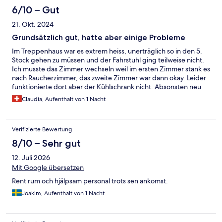
6/10 – Gut
21. Okt. 2024
Grundsätzlich gut, hatte aber einige Probleme
Im Treppenhaus war es extrem heiss, unerträglich so in den 5.
Stock gehen zu müssen und der Fahrstuhl ging teilweise nicht.
Ich musste das Zimmer wechseln weil im ersten Zimmer stank es
nach Raucherzimmer, das zweite Zimmer war dann okay. Leider
funktionierte dort aber der Kühlschrank nicht. Absonsten neu
und modern, Tramhaltestelle in der Nähe.
Claudia, Aufenthalt von 1 Nacht
Verifizierte Bewertung
8/10 – Sehr gut
12. Juli 2026
Mit Google übersetzen
Rent rum och hjälpsam personal trots sen ankomst.
Joakim, Aufenthalt von 1 Nacht