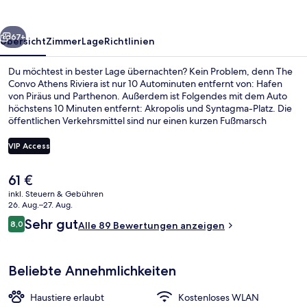
rück
Weiter
67+
Übersicht
Zimmer
Lage
Richtlinien
Du möchtest in bester Lage übernachten? Kein Problem, denn The
Convo Athens Riviera ist nur 10 Autominuten entfernt von: Hafen
von Piräus und Parthenon. Außerdem ist Folgendes mit dem Auto
höchstens 10 Minuten entfernt: Akropolis und Syntagma-Platz. Die
öffentlichen Verkehrsmittel sind nur einen kurzen Fußmarsch
entfernt: Zur Straßenbahnhaltestelle Kallithea sind es nur wenige
Schritte und zur Straßenbahnhaltestelle Tzitzifies 6 Minuten.
VIP Access
Der
61 €
Rezeption
aktuelle
inkl. Steuern & Gebühren
Preis
26. Aug.–27. Aug.
beträgt
Bewertungen
Sehr gut
8,0
Alle 89 Bewertungen anzeigen
61 €.
8,0 von 10.
Beliebte Annehmlichkeiten
Haustiere erlaubt
Kostenloses WLAN