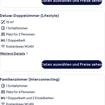
Daten auswählen und Preise sehen
Superior-
Zimmer,
Meerblick
Alle
Ein kleines Hotelzimmer mit Bett, Sc
10
(Easy
Deluxe-Doppelzimmer (Lifestyle)
Fotos
Living)
15 m²
für
1 Schlafzimmer
Deluxe-
Doppelzimmer
Platz für 2 Personen
(Lifestyle)
1 Doppelbett
anzeigen
Kostenloses WLAN
Weitere
Weitere Details
Details
für
Daten auswählen und Preise sehen
Deluxe-
Doppelzimmer
(Lifestyle)
Alle
Ein ordentlich bezogenes Bett mit Kis
5
Familienzimmer (Interconnecting)
Fotos
1 Schlafzimmer
für
Platz für 4 Personen
Familienzimmer
(Interconnecting)
1 Doppelbett und 2 Einzelbetten
anzeigen
Kostenloses WLAN