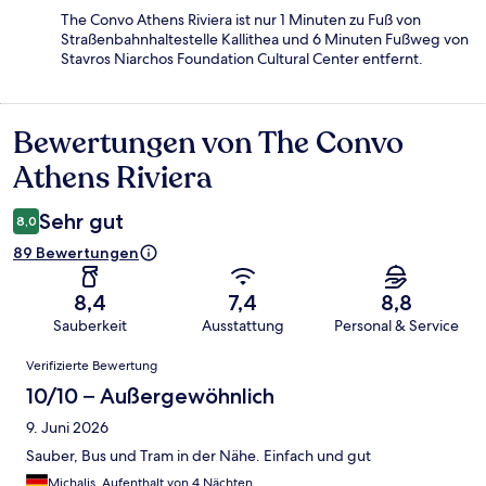
The Convo Athens Riviera ist nur 1 Minuten zu Fuß von
Straßenbahnhaltestelle Kallithea und 6 Minuten Fußweg von
Stavros Niarchos Foundation Cultural Center entfernt.
Bewertungen von The Convo
Bewertungen
Athens Riviera
Sehr gut
8,0
89 Bewertungen
8,4
7,4
8,8
Sauberkeit
Ausstattung
Personal & Service
Bewertungen
Verifizierte Bewertung
10/10 – Außergewöhnlich
9. Juni 2026
Sauber, Bus und Tram in der Nähe. Einfach und gut
Michalis, Aufenthalt von 4 Nächten