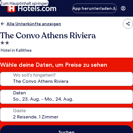
Zum Hauptinhalt springen
App herunterladen
Alle Unterkünfte anzeigen
The Convo Athens Riviera
2.0-
Sterne-
Hotel in Kallithea
Unterkunft
Wähle deine Daten, um Preise zu sehen
Wo soll’s hingehen?
Daten
Gäste
Suchen