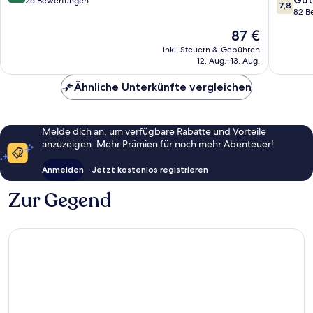
von
25 Bewertungen
7,8
von
82 B
10,
10,
Sehr
Der
87 €
Gut,
gut,
Preis
82
inkl. Steuern & Gebühren
25
beträgt
12. Aug.–13. Aug.
Bewert
Bewertungen
87 €
Ähnliche Unterkünfte vergleichen
Melde dich an, um verfügbare Rabatte und Vorteile
anzuzeigen. Mehr Prämien für noch mehr Abenteuer!
Anmelden
Jetzt kostenlos registrieren
Zur Gegend