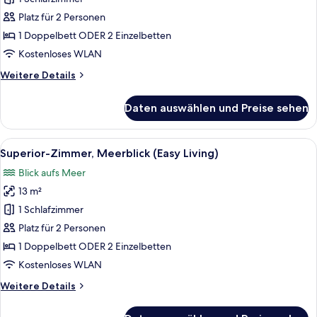
Balkon
Platz für 2 Personen
(Easy
1 Doppelbett ODER 2 Einzelbetten
Living)
Kostenloses WLAN
anzeigen
Weitere
Weitere Details
Details
für
Daten auswählen und Preise sehen
Superior-
Zimmer,
Balkon
Alle
Blick von einem Hochhaus auf einen Y
14
(Easy
Superior-Zimmer, Meerblick (Easy Living)
Fotos
Living)
Blick aufs Meer
für
13 m²
Superior-
Zimmer,
1 Schlafzimmer
Meerblick
Platz für 2 Personen
(Easy
1 Doppelbett ODER 2 Einzelbetten
Living)
Kostenloses WLAN
anzeigen
Weitere
Weitere Details
Details
für